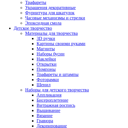
Трафареты
Украшения декоративные
Фурнитура для шкатулок
Часовые механизмы и стрелки
Эпоксидная смола
Детское творчество
Материалы для творчества
3D ручки
Картины своими руками
Магниты
Наборы бусин
Наклейки
Открытки
Помпоны
Трафареты и штампы
Фоторамки
Шенил
Наборы для детского творчества
Аппликация
Бисероплетение
Витражная роспись
Вышивание
Вязание
Гравюра
Декорирование