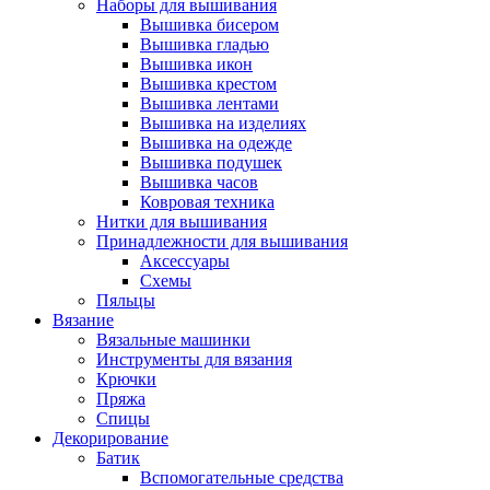
Наборы для вышивания
Вышивка бисером
Вышивка гладью
Вышивка икон
Вышивка крестом
Вышивка лентами
Вышивка на изделиях
Вышивка на одежде
Вышивка подушек
Вышивка часов
Ковровая техника
Нитки для вышивания
Принадлежности для вышивания
Аксессуары
Схемы
Пяльцы
Вязание
Вязальные машинки
Инструменты для вязания
Крючки
Пряжа
Спицы
Декорирование
Батик
Вспомогательные средства