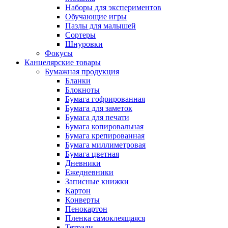
Наборы для экспериментов
Обучающие игры
Пазлы для малышей
Сортеры
Шнуровки
Фокусы
Канцелярские товары
Бумажная продукция
Бланки
Блокноты
Бумага гофрированная
Бумага для заметок
Бумага для печати
Бумага копировальная
Бумага крепированная
Бумага миллиметровая
Бумага цветная
Дневники
Ежедневники
Записные книжки
Картон
Конверты
Пенокартон
Пленка самоклеящаяся
Тетради