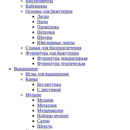
Инструменты
Кабошоны
Основы для бижутерии
Леска
Нити
Проволока
Цепочки
Шнуры
Ювелирные ленты
Станки для бисероплетения
Фурнитура для бижутерии
Фурнитура декоративная
Фурнитура техническая
Вышивание
Иглы для вышивания
Канва
Без рисунка
С рисунком
Мулине
Меланж
Металлик
Мультиколор
Наборы мулине
Сатин
Шерсть