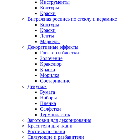
Инструменты
Контуры
Краски
Витражная роспись по стеклу и керамике
Контуры
Краски
Ленты
Маркеры
Декоративные эффекты
Глиттер и блестки
Золочение
Кракелюр
Краска
Морилка
Состаривание
Декупаж
Бумага
Наборы
Пленка
Салфетки
Термопластик
Заготовки для декорирования
Красители для ткани
Роспись по ткани
Связующие и разбавители