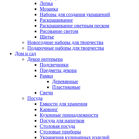
Лепка
Мозаика
Наборы для создания украшений
Раскрашивание
Раскрашивание цветным песком
Рисование светом
Шитье
Новогодние наборы для творчества
Подарочные наборы для творчества
Дом и сад
Декор интерьера
Подсвечники
Предметы декора
Рамки
Деревянные
Пластиковые
Свечи
Посуда
Емкости для хранения
Карвинг
Кухонные принадлежности
Посуда для напитков
Столовая посуда
Столовые приборы
Украшения кулинарных изделий