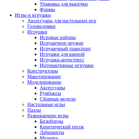
Упаковка для выпечки
Формы
Игры и игрушки
Аксессуары для настольных игр
Головоломки
Игрушки
Игровые наборы
Игрушечное оружие
Игрушечный транспорт
Игрушки для ванной
Игрушки-антистресс
Интерактивные игрушки
Конструкторы
Макетирование
Моделирование
Аксессуары
Румбоксы
Сборные модели
Настольные игры
Пазлы
Развивающие игры
Бизиборды
Кинетический песок
Лабиринты
Мозаика