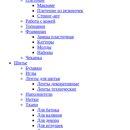
Плетение
Макраме
Плетение из резиночек
Стринг-арт
Работа с кожей
Топиарии
Фоамиран
Замша пластичная
Каттеры
Молды
Наборы
Чеканка
Шитье
Булавки
Иглы
Ленты для шитья
Ленты декоративные
Ленты технические
Наполнители
Нитки
Ткани
Для батика
Для валяния
Для декора
Для игрушек