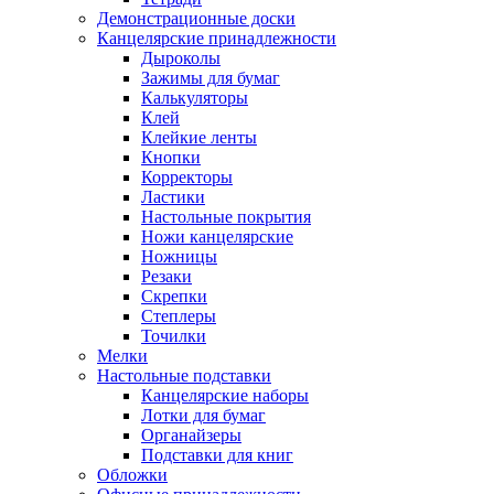
Демонстрационные доски
Канцелярские принадлежности
Дыроколы
Зажимы для бумаг
Калькуляторы
Клей
Клейкие ленты
Кнопки
Корректоры
Ластики
Настольные покрытия
Ножи канцелярские
Ножницы
Резаки
Скрепки
Степлеры
Точилки
Мелки
Настольные подставки
Канцелярские наборы
Лотки для бумаг
Органайзеры
Подставки для книг
Обложки