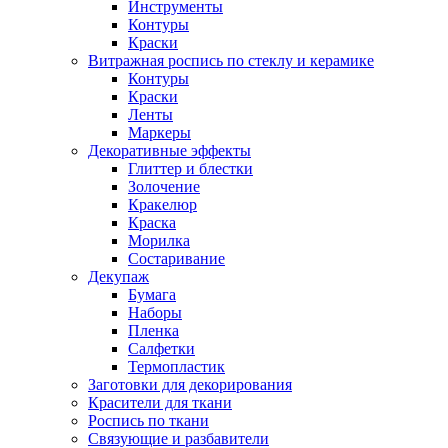
Инструменты
Контуры
Краски
Витражная роспись по стеклу и керамике
Контуры
Краски
Ленты
Маркеры
Декоративные эффекты
Глиттер и блестки
Золочение
Кракелюр
Краска
Морилка
Состаривание
Декупаж
Бумага
Наборы
Пленка
Салфетки
Термопластик
Заготовки для декорирования
Красители для ткани
Роспись по ткани
Связующие и разбавители