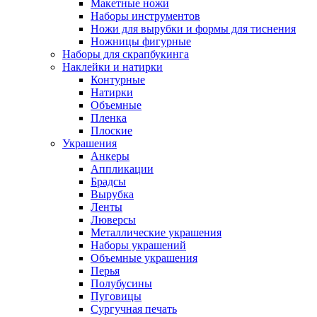
Макетные ножи
Наборы инструментов
Ножи для вырубки и формы для тиснения
Ножницы фигурные
Наборы для скрапбукинга
Наклейки и натирки
Контурные
Натирки
Объемные
Пленка
Плоские
Украшения
Анкеры
Аппликации
Брадсы
Вырубка
Ленты
Люверсы
Металлические украшения
Наборы украшений
Объемные украшения
Перья
Полубусины
Пуговицы
Сургучная печать