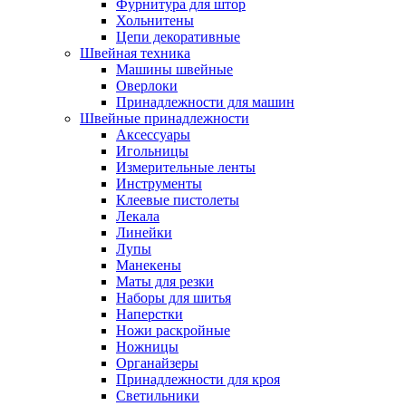
Фурнитура для штор
Хольнитены
Цепи декоративные
Швейная техника
Машины швейные
Оверлоки
Принадлежности для машин
Швейные принадлежности
Аксессуары
Игольницы
Измерительные ленты
Инструменты
Клеевые пистолеты
Лекала
Линейки
Лупы
Манекены
Маты для резки
Наборы для шитья
Наперстки
Ножи раскройные
Ножницы
Органайзеры
Принадлежности для кроя
Светильники