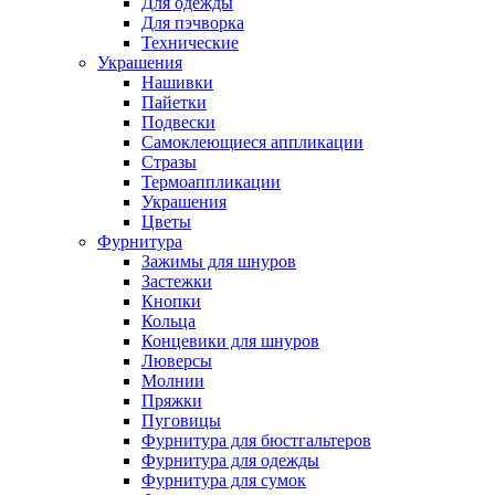
Для одежды
Для пэчворка
Технические
Украшения
Нашивки
Пайетки
Подвески
Самоклеющиеся аппликации
Стразы
Термоаппликации
Украшения
Цветы
Фурнитура
Зажимы для шнуров
Застежки
Кнопки
Кольца
Концевики для шнуров
Люверсы
Молнии
Пряжки
Пуговицы
Фурнитура для бюстгальтеров
Фурнитура для одежды
Фурнитура для сумок