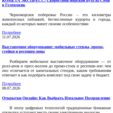
КОМЕТА ЭКСПРЕСС: Скоростной морской путь из Сочи
в Геленджик
Черноморское побережье России – это километры
живописных пейзажей, бесчисленные курорты и города,
каждый из которых манит своими особенностями
Подробнее
11.07.2026
Выставочное оборудование: мобильные стенды, промо-
стойки и ресепшн-зоны
Разбираем мобильное выставочное оборудование — от
ролл-апов и пресс-воллов до промо-стоек и ресепшн-зон: чем
оно отличается от капитальных стендов, каким требованиям
отвечает и как подобрать комплект под свою задачу и бюджет.
Подробнее
08.07.2026
Открытки Онлайн: Как Выбрать Идеальное Поздравление
В эпоху цифровых технологий традиционные бумажные
открытки уступают место своим электронным аналогам