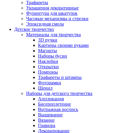
Трафареты
Украшения декоративные
Фурнитура для шкатулок
Часовые механизмы и стрелки
Эпоксидная смола
Детское творчество
Материалы для творчества
3D ручки
Картины своими руками
Магниты
Наборы бусин
Наклейки
Открытки
Помпоны
Трафареты и штампы
Фоторамки
Шенил
Наборы для детского творчества
Аппликация
Бисероплетение
Витражная роспись
Вышивание
Вязание
Гравюра
Декорирование