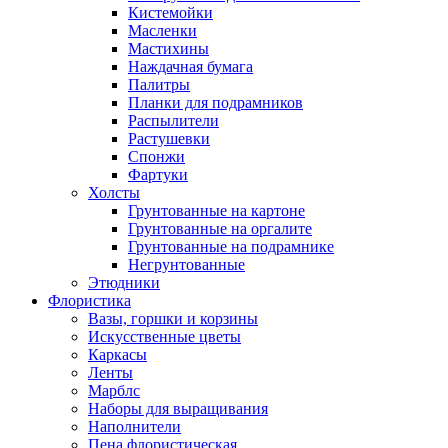
Кистемойки
Масленки
Мастихины
Наждачная бумага
Палитры
Планки для подрамников
Распылители
Растушевки
Спонжи
Фартуки
Холсты
Грунтованные на картоне
Грунтованные на оргалите
Грунтованные на подрамнике
Негрунтованные
Этюдники
Флористика
Вазы, горшки и корзины
Искусственные цветы
Каркасы
Ленты
Марблс
Наборы для выращивания
Наполнители
Пена флористическая