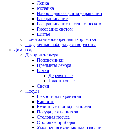
Лепка
Мозаика
Наборы для создания украшений
Раскрашивание
Раскрашивание цветным песком
Рисование светом
Шитье
Новогодние наборы для творчества
Подарочные наборы для творчества
Дом и сад
Декор интерьера
Подсвечники
Предметы декора
Рамки
Деревянные
Пластиковые
Свечи
Посуда
Емкости для хранения
Карвинг
Кухонные принадлежности
Посуда для напитков
Столовая посуда
Столовые приборы
Украшения кулинарных изделий