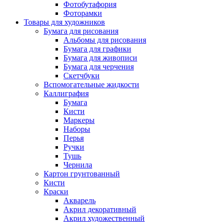
Фотобутафория
Фоторамки
Товары для художников
Бумага для рисования
Альбомы для рисования
Бумага для графики
Бумага для живописи
Бумага для черчения
Скетчбуки
Вспомогательные жидкости
Каллиграфия
Бумага
Кисти
Маркеры
Наборы
Перья
Ручки
Тушь
Чернила
Картон грунтованный
Кисти
Краски
Акварель
Акрил декоративный
Акрил художественный