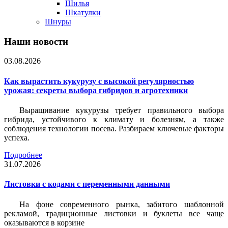
Шилья
Шкатулки
Шнуры
Наши новости
03.08.2026
Как вырастить кукурузу с высокой регулярностью
урожая: секреты выбора гибридов и агротехники
Выращивание кукурузы требует правильного выбора
гибрида, устойчивого к климату и болезням, а также
соблюдения технологии посева. Разбираем ключевые факторы
успеха.
Подробнее
31.07.2026
Листовки c кодами с переменными данными
На фоне современного рынка, забитого шаблонной
рекламой, традиционные листовки и буклеты все чаще
оказываются в корзине