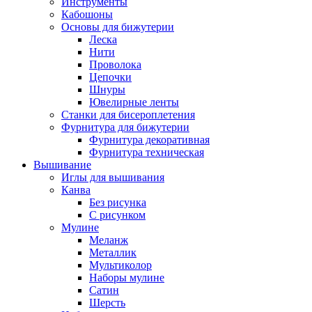
Инструменты
Кабошоны
Основы для бижутерии
Леска
Нити
Проволока
Цепочки
Шнуры
Ювелирные ленты
Станки для бисероплетения
Фурнитура для бижутерии
Фурнитура декоративная
Фурнитура техническая
Вышивание
Иглы для вышивания
Канва
Без рисунка
С рисунком
Мулине
Меланж
Металлик
Мультиколор
Наборы мулине
Сатин
Шерсть