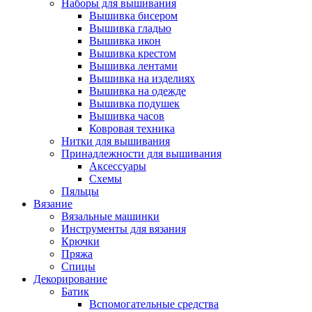
Наборы для вышивания
Вышивка бисером
Вышивка гладью
Вышивка икон
Вышивка крестом
Вышивка лентами
Вышивка на изделиях
Вышивка на одежде
Вышивка подушек
Вышивка часов
Ковровая техника
Нитки для вышивания
Принадлежности для вышивания
Аксессуары
Схемы
Пяльцы
Вязание
Вязальные машинки
Инструменты для вязания
Крючки
Пряжа
Спицы
Декорирование
Батик
Вспомогательные средства