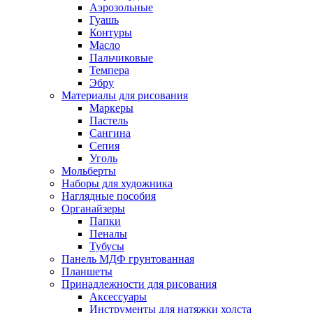
Аэрозольные
Гуашь
Контуры
Масло
Пальчиковые
Темпера
Эбру
Материалы для рисования
Маркеры
Пастель
Сангина
Сепия
Уголь
Мольберты
Наборы для художника
Наглядные пособия
Органайзеры
Папки
Пеналы
Тубусы
Панель МДФ грунтованная
Планшеты
Принадлежности для рисования
Аксессуары
Инструменты для натяжки холста