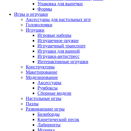
Упаковка для выпечки
Формы
Игры и игрушки
Аксессуары для настольных игр
Головоломки
Игрушки
Игровые наборы
Игрушечное оружие
Игрушечный транспорт
Игрушки для ванной
Игрушки-антистресс
Интерактивные игрушки
Конструкторы
Макетирование
Моделирование
Аксессуары
Румбоксы
Сборные модели
Настольные игры
Пазлы
Развивающие игры
Бизиборды
Кинетический песок
Лабиринты
Мозаика