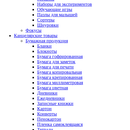
Наборы для экспериментов
Обучающие игры
Пазлы для малышей
Сортеры
Шнуровки
Фокусы
Канцелярские товары
Бумажная продукция
Бланки
Блокноты
Бумага гофрированная
Бумага для заметок
Бумага для печати
Бумага копировальная
Бумага крепированная
Бумага миллиметровая
Бумага цветная
Дневники
Ежедневники
Записные книжки
Картон
Конверты
Пенокартон
Пленка самоклеящаяся
Тетради