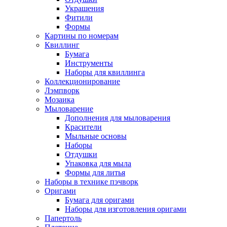
Украшения
Фитили
Формы
Картины по номерам
Квиллинг
Бумага
Инструменты
Наборы для квиллинга
Коллекционирование
Лэмпворк
Мозаика
Мыловарение
Дополнения для мыловарения
Красители
Мыльные основы
Наборы
Отдушки
Упаковка для мыла
Формы для литья
Наборы в технике пэчворк
Оригами
Бумага для оригами
Наборы для изготовления оригами
Папертоль