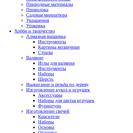
Природные материалы
Проволока
Садовая миниатюра
Украшения
Упаковка
Хобби и творчество
Алмазная вышивка
Инструменты
Картины мозаичные
Стразы
Валяние
Иглы для валяния
Инструменты
Наборы
Шерсть
Выжигание и резьба по дереву
Изготовление кукол и игрушек
Аксессуары
Наборы для шитья игрушек
Фурнитура
Изготовление свечей
Красители
Наборы
Основы
Отдушки