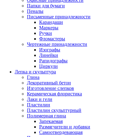
Офисные принадлежности
Папки для бумаги
Пеналы
Письменные принадлежности
Карандаши
Маркеры
Ручки
Фломастеры
Чертежные принадлежности
Изографы
Линейки
Рапидографы
Циркули
Лепка и скульптура
Глина
Декоративный бетон
Изготовление слепков
Керамическая флористика
Лаки и гели
Пластилин
Пластилин скульптурный
Полимерная глина
Запекаемая
Размягчители и добавки
Самоотвердевающая