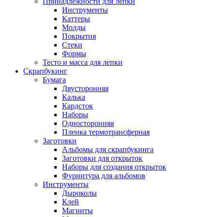
Принадлежности для лепки
Инструменты
Каттеры
Молды
Покрытия
Стеки
Формы
Тесто и масса для лепки
Скрапбукинг
Бумага
Двусторонняя
Калька
Кардсток
Наборы
Односторонняя
Пленка термотрансферная
Заготовки
Альбомы для скрапбукинга
Заготовки для открыток
Наборы для создания открыток
Фурнитура для альбомов
Инструменты
Дыроколы
Клей
Магниты