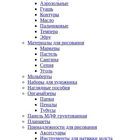
Аэрозольные
Гуашь
Контуры
Масло
Пальчиковые
Темпера
Эбру
Материалы для рисования
Маркеры
Пастель
Сангина
Сепия
Уголь
Мольберты
Наборы для художника
Наглядные пособия
Органайзеры
Папки
Пеналы
Тубусы
Панель МДФ грунтованная
Планшеты
Принадлежности для рисования
Аксессуары
Инструменты для натяжки холста