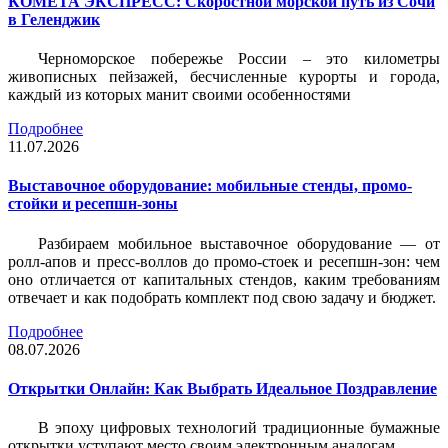
КОМЕТА ЭКСПРЕСС: Скоростной морской путь из Сочи
в Геленджик
Черноморское побережье России – это километры
живописных пейзажей, бесчисленные курорты и города,
каждый из которых манит своими особенностями
Подробнее
11.07.2026
Выставочное оборудование: мобильные стенды, промо-
стойки и ресепшн-зоны
Разбираем мобильное выставочное оборудование — от
ролл-апов и пресс-воллов до промо-стоек и ресепшн-зон: чем
оно отличается от капитальных стендов, каким требованиям
отвечает и как подобрать комплект под свою задачу и бюджет.
Подробнее
08.07.2026
Открытки Онлайн: Как Выбрать Идеальное Поздравление
В эпоху цифровых технологий традиционные бумажные
открытки уступают место своим электронным аналогам