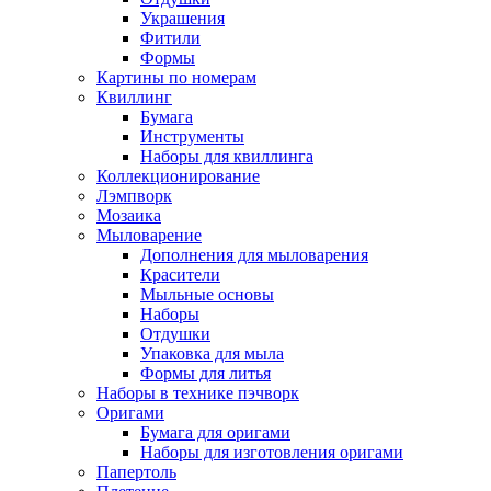
Украшения
Фитили
Формы
Картины по номерам
Квиллинг
Бумага
Инструменты
Наборы для квиллинга
Коллекционирование
Лэмпворк
Мозаика
Мыловарение
Дополнения для мыловарения
Красители
Мыльные основы
Наборы
Отдушки
Упаковка для мыла
Формы для литья
Наборы в технике пэчворк
Оригами
Бумага для оригами
Наборы для изготовления оригами
Папертоль