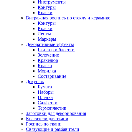
Инструменты
Контуры
Краски
Витражная роспись по стеклу и керамике
Контуры
Краски
Ленты
Маркеры
Декоративные эффекты
Глиттер и блестки
Золочение
Кракелюр
Краска
Морилка
Состаривание
Декупаж
Бумага
Наборы
Пленка
Салфетки
Термопластик
Заготовки для декорирования
Красители для ткани
Роспись по ткани
Связующие и разбавители