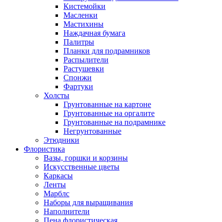
Кистемойки
Масленки
Мастихины
Наждачная бумага
Палитры
Планки для подрамников
Распылители
Растушевки
Спонжи
Фартуки
Холсты
Грунтованные на картоне
Грунтованные на оргалите
Грунтованные на подрамнике
Негрунтованные
Этюдники
Флористика
Вазы, горшки и корзины
Искусственные цветы
Каркасы
Ленты
Марблс
Наборы для выращивания
Наполнители
Пена флористическая