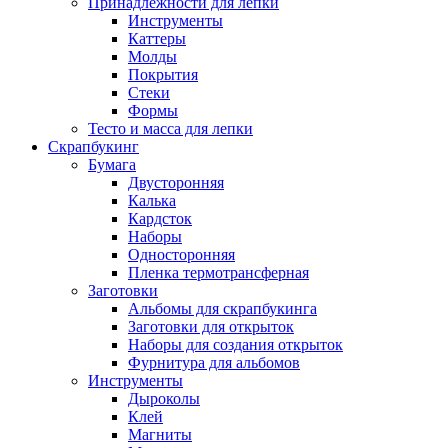
Принадлежности для лепки
Инструменты
Каттеры
Молды
Покрытия
Стеки
Формы
Тесто и масса для лепки
Скрапбукинг
Бумага
Двусторонняя
Калька
Кардсток
Наборы
Односторонняя
Пленка термотрансферная
Заготовки
Альбомы для скрапбукинга
Заготовки для открыток
Наборы для создания открыток
Фурнитура для альбомов
Инструменты
Дыроколы
Клей
Магниты