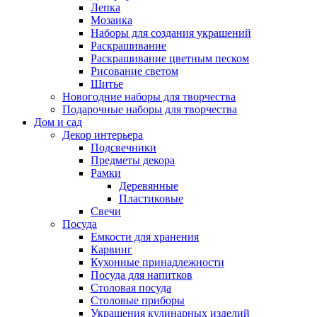
Лепка
Мозаика
Наборы для создания украшений
Раскрашивание
Раскрашивание цветным песком
Рисование светом
Шитье
Новогодние наборы для творчества
Подарочные наборы для творчества
Дом и сад
Декор интерьера
Подсвечники
Предметы декора
Рамки
Деревянные
Пластиковые
Свечи
Посуда
Емкости для хранения
Карвинг
Кухонные принадлежности
Посуда для напитков
Столовая посуда
Столовые приборы
Украшения кулинарных изделий