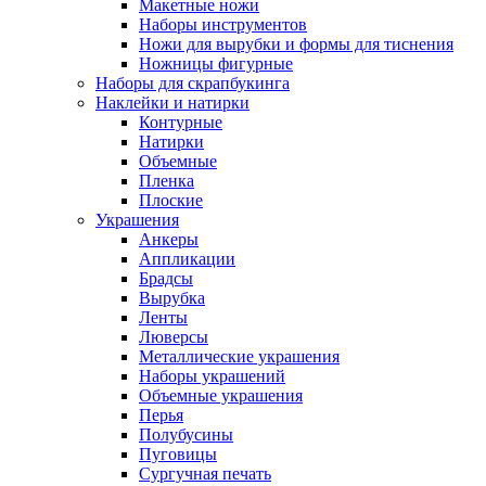
Макетные ножи
Наборы инструментов
Ножи для вырубки и формы для тиснения
Ножницы фигурные
Наборы для скрапбукинга
Наклейки и натирки
Контурные
Натирки
Объемные
Пленка
Плоские
Украшения
Анкеры
Аппликации
Брадсы
Вырубка
Ленты
Люверсы
Металлические украшения
Наборы украшений
Объемные украшения
Перья
Полубусины
Пуговицы
Сургучная печать