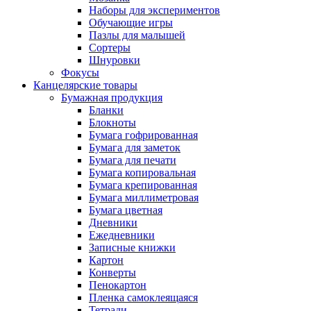
Наборы для экспериментов
Обучающие игры
Пазлы для малышей
Сортеры
Шнуровки
Фокусы
Канцелярские товары
Бумажная продукция
Бланки
Блокноты
Бумага гофрированная
Бумага для заметок
Бумага для печати
Бумага копировальная
Бумага крепированная
Бумага миллиметровая
Бумага цветная
Дневники
Ежедневники
Записные книжки
Картон
Конверты
Пенокартон
Пленка самоклеящаяся
Тетради