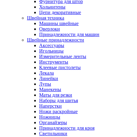
Фурнитура для штор
Хольнитены
Цепи декоративные
Швейная техника
Машины швейные
Оверлоки
Принадлежности для машин
Швейные принадлежности
Аксессуары
Игольницы
Измерительные ленты
Инструменты
Клеевые пистолеты
Лекала
Линейки
Лупы
Манекены
Маты для резки
Наборы для шитья
Наперстки
Ножи раскройные
Ножницы
Органайзеры
Принадлежности для кроя
Светильники