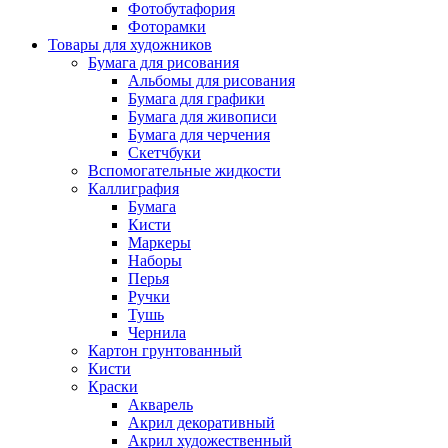
Фотобутафория
Фоторамки
Товары для художников
Бумага для рисования
Альбомы для рисования
Бумага для графики
Бумага для живописи
Бумага для черчения
Скетчбуки
Вспомогательные жидкости
Каллиграфия
Бумага
Кисти
Маркеры
Наборы
Перья
Ручки
Тушь
Чернила
Картон грунтованный
Кисти
Краски
Акварель
Акрил декоративный
Акрил художественный