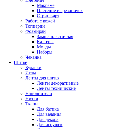
Плетение
Макраме
Плетение из резиночек
Стринг-арт
Работа с кожей
Топиарии
Фоамиран
Замша пластичная
Каттеры
Молды
Наборы
Чеканка
Шитье
Булавки
Иглы
Ленты для шитья
Ленты декоративные
Ленты технические
Наполнители
Нитки
Ткани
Для батика
Для валяния
Для декора
Для игрушек