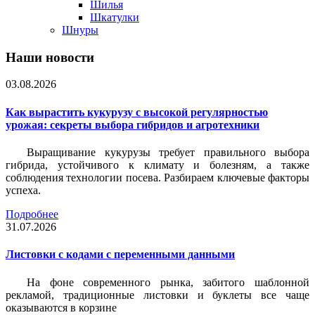
Шилья
Шкатулки
Шнуры
Наши новости
03.08.2026
Как вырастить кукурузу с высокой регулярностью
урожая: секреты выбора гибридов и агротехники
Выращивание кукурузы требует правильного выбора
гибрида, устойчивого к климату и болезням, а также
соблюдения технологии посева. Разбираем ключевые факторы
успеха.
Подробнее
31.07.2026
Листовки c кодами с переменными данными
На фоне современного рынка, забитого шаблонной
рекламой, традиционные листовки и буклеты все чаще
оказываются в корзине