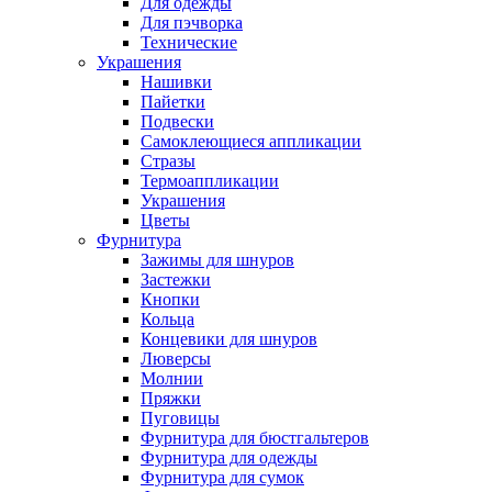
Для одежды
Для пэчворка
Технические
Украшения
Нашивки
Пайетки
Подвески
Самоклеющиеся аппликации
Стразы
Термоаппликации
Украшения
Цветы
Фурнитура
Зажимы для шнуров
Застежки
Кнопки
Кольца
Концевики для шнуров
Люверсы
Молнии
Пряжки
Пуговицы
Фурнитура для бюстгальтеров
Фурнитура для одежды
Фурнитура для сумок