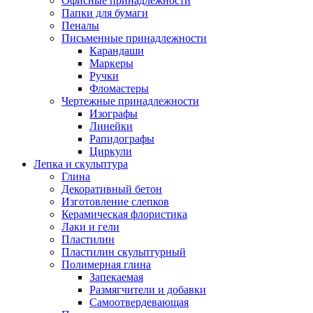
Офисные принадлежности
Папки для бумаги
Пеналы
Письменные принадлежности
Карандаши
Маркеры
Ручки
Фломастеры
Чертежные принадлежности
Изографы
Линейки
Рапидографы
Циркули
Лепка и скульптура
Глина
Декоративный бетон
Изготовление слепков
Керамическая флористика
Лаки и гели
Пластилин
Пластилин скульптурный
Полимерная глина
Запекаемая
Размягчители и добавки
Самоотвердевающая