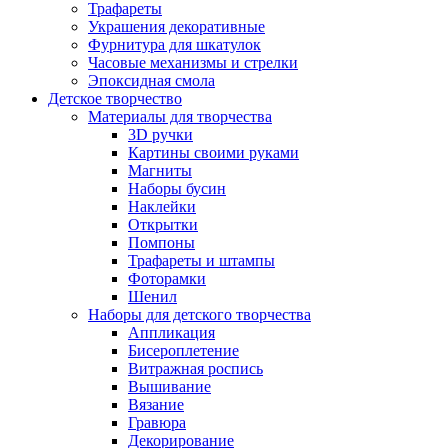
Трафареты
Украшения декоративные
Фурнитура для шкатулок
Часовые механизмы и стрелки
Эпоксидная смола
Детское творчество
Материалы для творчества
3D ручки
Картины своими руками
Магниты
Наборы бусин
Наклейки
Открытки
Помпоны
Трафареты и штампы
Фоторамки
Шенил
Наборы для детского творчества
Аппликация
Бисероплетение
Витражная роспись
Вышивание
Вязание
Гравюра
Декорирование