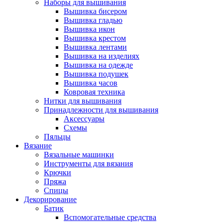
Наборы для вышивания
Вышивка бисером
Вышивка гладью
Вышивка икон
Вышивка крестом
Вышивка лентами
Вышивка на изделиях
Вышивка на одежде
Вышивка подушек
Вышивка часов
Ковровая техника
Нитки для вышивания
Принадлежности для вышивания
Аксессуары
Схемы
Пяльцы
Вязание
Вязальные машинки
Инструменты для вязания
Крючки
Пряжа
Спицы
Декорирование
Батик
Вспомогательные средства