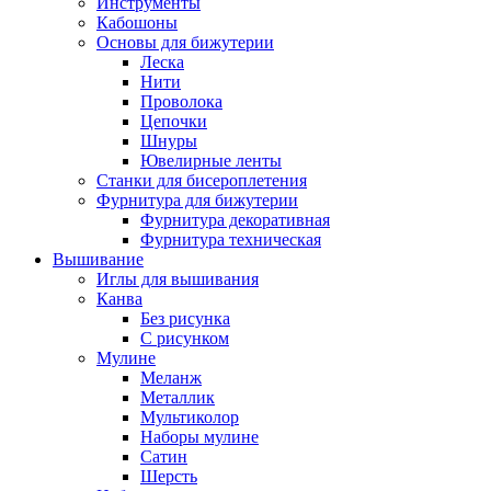
Инструменты
Кабошоны
Основы для бижутерии
Леска
Нити
Проволока
Цепочки
Шнуры
Ювелирные ленты
Станки для бисероплетения
Фурнитура для бижутерии
Фурнитура декоративная
Фурнитура техническая
Вышивание
Иглы для вышивания
Канва
Без рисунка
С рисунком
Мулине
Меланж
Металлик
Мультиколор
Наборы мулине
Сатин
Шерсть