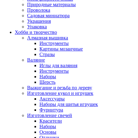
Природные материалы
Проволока
Садовая миниатюра
Украшения
Упаковка
Хобби и творчество
Алмазная вышивка
Инструменты
Картины мозаичные
Стразы
Валяние
Иглы для валяния
Инструменты
Наборы
Шерсть
Выжигание и резьба по дереву
Изготовление кукол и игрушек
Аксессуары
Наборы для шитья игрушек
Фурнитура
Изготовление свечей
Красители
Наборы
Основы
Отдушки