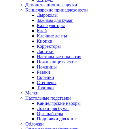
Демонстрационные доски
Канцелярские принадлежности
Дыроколы
Зажимы для бумаг
Калькуляторы
Клей
Клейкие ленты
Кнопки
Корректоры
Ластики
Настольные покрытия
Ножи канцелярские
Ножницы
Резаки
Скрепки
Степлеры
Точилки
Мелки
Настольные подставки
Канцелярские наборы
Лотки для бумаг
Органайзеры
Подставки для книг
Обложки