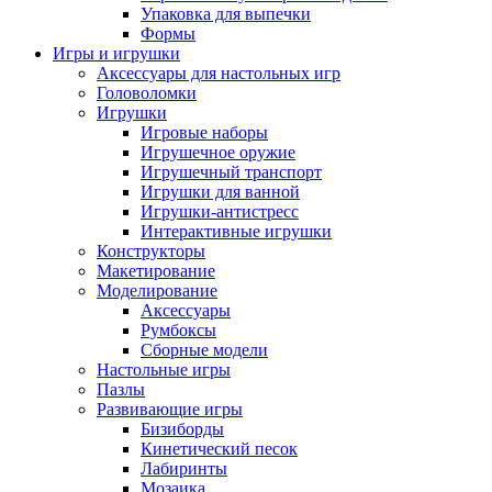
Упаковка для выпечки
Формы
Игры и игрушки
Аксессуары для настольных игр
Головоломки
Игрушки
Игровые наборы
Игрушечное оружие
Игрушечный транспорт
Игрушки для ванной
Игрушки-антистресс
Интерактивные игрушки
Конструкторы
Макетирование
Моделирование
Аксессуары
Румбоксы
Сборные модели
Настольные игры
Пазлы
Развивающие игры
Бизиборды
Кинетический песок
Лабиринты
Мозаика