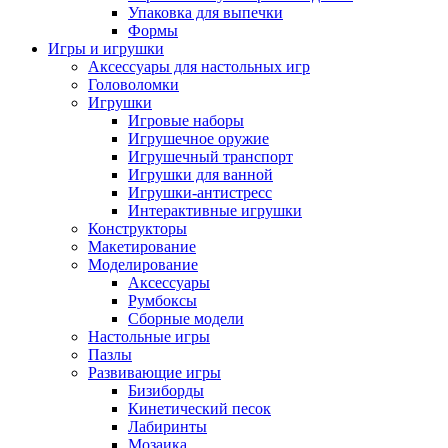
Упаковка для выпечки
Формы
Игры и игрушки
Аксессуары для настольных игр
Головоломки
Игрушки
Игровые наборы
Игрушечное оружие
Игрушечный транспорт
Игрушки для ванной
Игрушки-антистресс
Интерактивные игрушки
Конструкторы
Макетирование
Моделирование
Аксессуары
Румбоксы
Сборные модели
Настольные игры
Пазлы
Развивающие игры
Бизиборды
Кинетический песок
Лабиринты
Мозаика