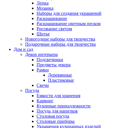
Лепка
Мозаика
Наборы для создания украшений
Раскрашивание
Раскрашивание цветным песком
Рисование светом
Шитье
Новогодние наборы для творчества
Подарочные наборы для творчества
Дом и сад
Декор интерьера
Подсвечники
Предметы декора
Рамки
Деревянные
Пластиковые
Свечи
Посуда
Емкости для хранения
Карвинг
Кухонные принадлежности
Посуда для напитков
Столовая посуда
Столовые приборы
Украшения кулинарных изделий