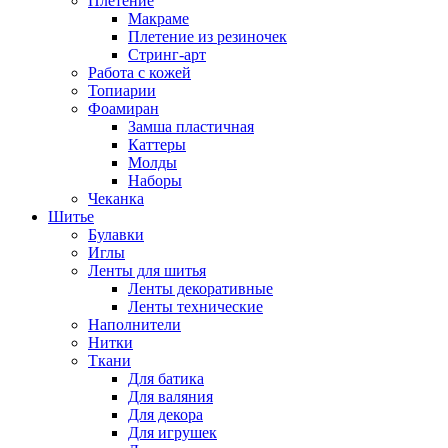
Плетение
Макраме
Плетение из резиночек
Стринг-арт
Работа с кожей
Топиарии
Фоамиран
Замша пластичная
Каттеры
Молды
Наборы
Чеканка
Шитье
Булавки
Иглы
Ленты для шитья
Ленты декоративные
Ленты технические
Наполнители
Нитки
Ткани
Для батика
Для валяния
Для декора
Для игрушек