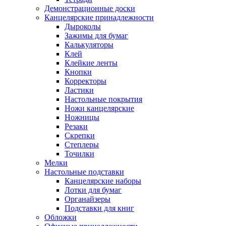
Демонстрационные доски
Канцелярские принадлежности
Дыроколы
Зажимы для бумаг
Калькуляторы
Клей
Клейкие ленты
Кнопки
Корректоры
Ластики
Настольные покрытия
Ножи канцелярские
Ножницы
Резаки
Скрепки
Степлеры
Точилки
Мелки
Настольные подставки
Канцелярские наборы
Лотки для бумаг
Органайзеры
Подставки для книг
Обложки