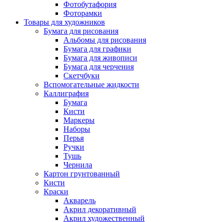
Фотобутафория
Фоторамки
Товары для художников
Бумага для рисования
Альбомы для рисования
Бумага для графики
Бумага для живописи
Бумага для черчения
Скетчбуки
Вспомогательные жидкости
Каллиграфия
Бумага
Кисти
Маркеры
Наборы
Перья
Ручки
Тушь
Чернила
Картон грунтованный
Кисти
Краски
Акварель
Акрил декоративный
Акрил художественный