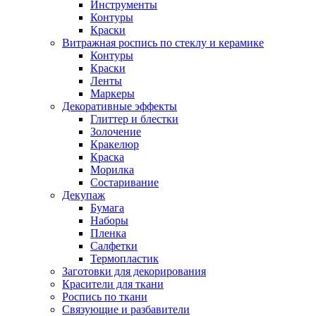
Инструменты
Контуры
Краски
Витражная роспись по стеклу и керамике
Контуры
Краски
Ленты
Маркеры
Декоративные эффекты
Глиттер и блестки
Золочение
Кракелюр
Краска
Морилка
Состаривание
Декупаж
Бумага
Наборы
Пленка
Салфетки
Термопластик
Заготовки для декорирования
Красители для ткани
Роспись по ткани
Связующие и разбавители