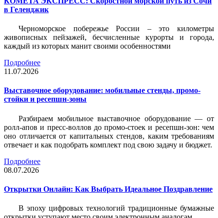
КОМЕТА ЭКСПРЕСС: Скоростной морской путь из Сочи
в Геленджик
Черноморское побережье России – это километры
живописных пейзажей, бесчисленные курорты и города,
каждый из которых манит своими особенностями
Подробнее
11.07.2026
Выставочное оборудование: мобильные стенды, промо-
стойки и ресепшн-зоны
Разбираем мобильное выставочное оборудование — от
ролл-апов и пресс-воллов до промо-стоек и ресепшн-зон: чем
оно отличается от капитальных стендов, каким требованиям
отвечает и как подобрать комплект под свою задачу и бюджет.
Подробнее
08.07.2026
Открытки Онлайн: Как Выбрать Идеальное Поздравление
В эпоху цифровых технологий традиционные бумажные
открытки уступают место своим электронным аналогам