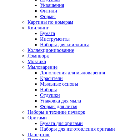
Украшения
Фитили
Формы
Картины по номерам
Квиллинг
Бумага
Инструменты
Наборы для квиллинга
Коллекционирование
Лэмпворк
Мозаика
Мыловарение
Дополнения для мыловарения
Красители
Мыльные основы
Наборы
Отдушки
Упаковка для мыла
Формы для литья
Наборы в технике пэчворк
Оригами
Бумага для оригами
Наборы для изготовления оригами
Папертоль