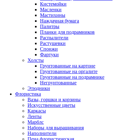
Кистемойки
Масленки
Мастихины
Наждачная бумага
Палитры
Планки для подрамников
Распылители
Растушевки
Спонжи
Фартуки
Холсты
Грунтованные на картоне
Грунтованные на оргалите
Грунтованные на подрамнике
Негрунтованные
Этюдники
Флористика
Вазы, горшки и корзины
Искусственные цветы
Каркасы
Ленты
Марблс
Наборы для выращивания
Наполнители
Пена флористическая