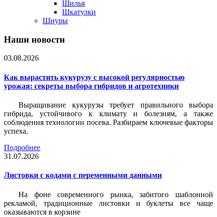
Шилья
Шкатулки
Шнуры
Наши новости
03.08.2026
Как вырастить кукурузу с высокой регулярностью
урожая: секреты выбора гибридов и агротехники
Выращивание кукурузы требует правильного выбора
гибрида, устойчивого к климату и болезням, а также
соблюдения технологии посева. Разбираем ключевые факторы
успеха.
Подробнее
31.07.2026
Листовки c кодами с переменными данными
На фоне современного рынка, забитого шаблонной
рекламой, традиционные листовки и буклеты все чаще
оказываются в корзине