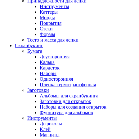
Принадлежности для лепки
Инструменты
Каттеры
Молды
Покрытия
Стеки
Формы
Тесто и масса для лепки
Скрапбукинг
Бумага
Двусторонняя
Калька
Кардсток
Наборы
Односторонняя
Пленка термотрансферная
Заготовки
Альбомы для скрапбукинга
Заготовки для открыток
Наборы для создания открыток
Фурнитура для альбомов
Инструменты
Дыроколы
Клей
Магниты