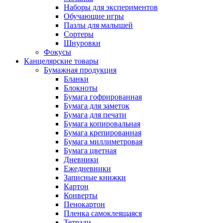
Наборы для экспериментов
Обучающие игры
Пазлы для малышей
Сортеры
Шнуровки
Фокусы
Канцелярские товары
Бумажная продукция
Бланки
Блокноты
Бумага гофрированная
Бумага для заметок
Бумага для печати
Бумага копировальная
Бумага крепированная
Бумага миллиметровая
Бумага цветная
Дневники
Ежедневники
Записные книжки
Картон
Конверты
Пенокартон
Пленка самоклеящаяся
Тетради