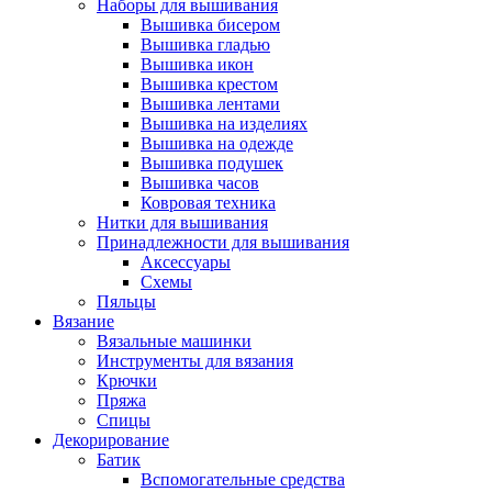
Наборы для вышивания
Вышивка бисером
Вышивка гладью
Вышивка икон
Вышивка крестом
Вышивка лентами
Вышивка на изделиях
Вышивка на одежде
Вышивка подушек
Вышивка часов
Ковровая техника
Нитки для вышивания
Принадлежности для вышивания
Аксессуары
Схемы
Пяльцы
Вязание
Вязальные машинки
Инструменты для вязания
Крючки
Пряжа
Спицы
Декорирование
Батик
Вспомогательные средства