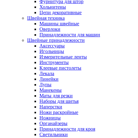
Фурнитура для штор
Хольнитены
Цепи декоративные
Швейная техника
Машины швейные
Оверлоки
Принадлежности для машин
Швейные принадлежности
Аксессуары
Игольницы
Измерительные ленты
Инструменты
Клеевые пистолеты
Лекала
Линейки
Лупы
Манекены
Маты для резки
Наборы для шитья
Наперстки
Ножи раскройные
Ножницы
Органайзеры
Принадлежности для кроя
Светильники