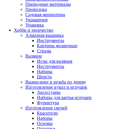
Природные материалы
Проволока
Садовая миниатюра
Украшения
Упаковка
Хобби и творчество
Алмазная вышивка
Инструменты
Картины мозаичные
Стразы
Валяние
Иглы для валяния
Инструменты
Наборы
Шерсть
Выжигание и резьба по дереву
Изготовление кукол и игрушек
Аксессуары
Наборы для шитья игрушек
Фурнитура
Изготовление свечей
Красители
Наборы
Основы
Отдушки