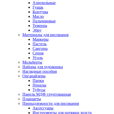
Аэрозольные
Гуашь
Контуры
Масло
Пальчиковые
Темпера
Эбру
Материалы для рисования
Маркеры
Пастель
Сангина
Сепия
Уголь
Мольберты
Наборы для художника
Наглядные пособия
Органайзеры
Папки
Пеналы
Тубусы
Панель МДФ грунтованная
Планшеты
Принадлежности для рисования
Аксессуары
Инструменты для натяжки холста