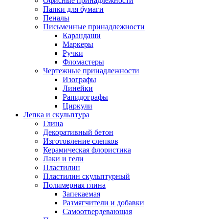
Офисные принадлежности
Папки для бумаги
Пеналы
Письменные принадлежности
Карандаши
Маркеры
Ручки
Фломастеры
Чертежные принадлежности
Изографы
Линейки
Рапидографы
Циркули
Лепка и скульптура
Глина
Декоративный бетон
Изготовление слепков
Керамическая флористика
Лаки и гели
Пластилин
Пластилин скульптурный
Полимерная глина
Запекаемая
Размягчители и добавки
Самоотвердевающая