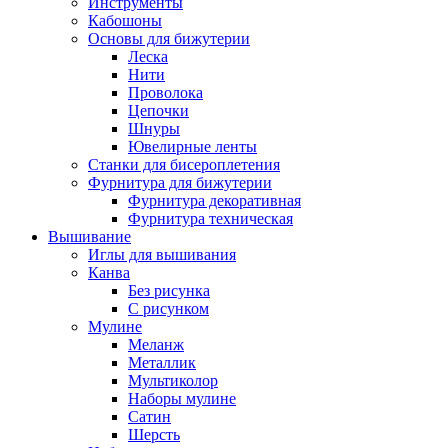
Инструменты
Кабошоны
Основы для бижутерии
Леска
Нити
Проволока
Цепочки
Шнуры
Ювелирные ленты
Станки для бисероплетения
Фурнитура для бижутерии
Фурнитура декоративная
Фурнитура техническая
Вышивание
Иглы для вышивания
Канва
Без рисунка
С рисунком
Мулине
Меланж
Металлик
Мультиколор
Наборы мулине
Сатин
Шерсть