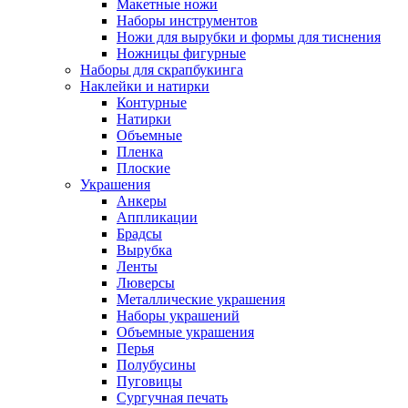
Макетные ножи
Наборы инструментов
Ножи для вырубки и формы для тиснения
Ножницы фигурные
Наборы для скрапбукинга
Наклейки и натирки
Контурные
Натирки
Объемные
Пленка
Плоские
Украшения
Анкеры
Аппликации
Брадсы
Вырубка
Ленты
Люверсы
Металлические украшения
Наборы украшений
Объемные украшения
Перья
Полубусины
Пуговицы
Сургучная печать