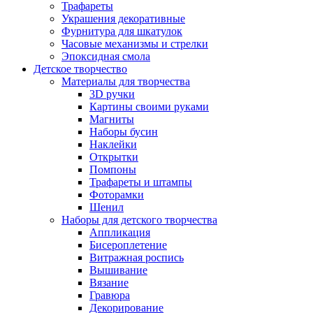
Трафареты
Украшения декоративные
Фурнитура для шкатулок
Часовые механизмы и стрелки
Эпоксидная смола
Детское творчество
Материалы для творчества
3D ручки
Картины своими руками
Магниты
Наборы бусин
Наклейки
Открытки
Помпоны
Трафареты и штампы
Фоторамки
Шенил
Наборы для детского творчества
Аппликация
Бисероплетение
Витражная роспись
Вышивание
Вязание
Гравюра
Декорирование