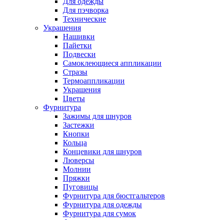
Для одежды
Для пэчворка
Технические
Украшения
Нашивки
Пайетки
Подвески
Самоклеющиеся аппликации
Стразы
Термоаппликации
Украшения
Цветы
Фурнитура
Зажимы для шнуров
Застежки
Кнопки
Кольца
Концевики для шнуров
Люверсы
Молнии
Пряжки
Пуговицы
Фурнитура для бюстгальтеров
Фурнитура для одежды
Фурнитура для сумок