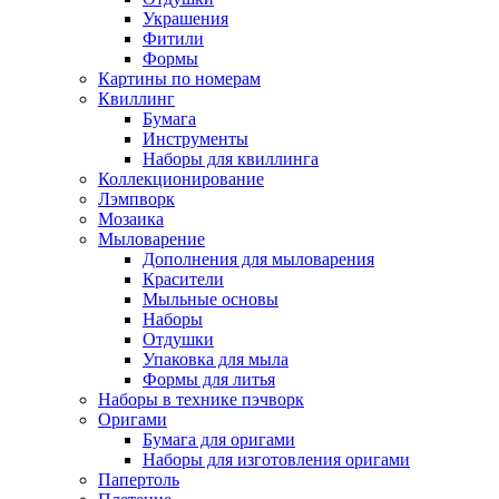
Украшения
Фитили
Формы
Картины по номерам
Квиллинг
Бумага
Инструменты
Наборы для квиллинга
Коллекционирование
Лэмпворк
Мозаика
Мыловарение
Дополнения для мыловарения
Красители
Мыльные основы
Наборы
Отдушки
Упаковка для мыла
Формы для литья
Наборы в технике пэчворк
Оригами
Бумага для оригами
Наборы для изготовления оригами
Папертоль