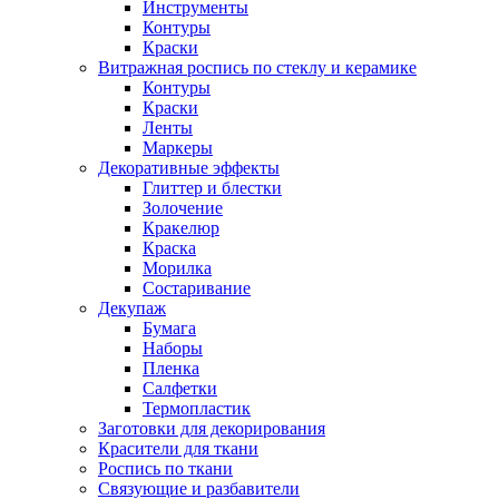
Инструменты
Контуры
Краски
Витражная роспись по стеклу и керамике
Контуры
Краски
Ленты
Маркеры
Декоративные эффекты
Глиттер и блестки
Золочение
Кракелюр
Краска
Морилка
Состаривание
Декупаж
Бумага
Наборы
Пленка
Салфетки
Термопластик
Заготовки для декорирования
Красители для ткани
Роспись по ткани
Связующие и разбавители