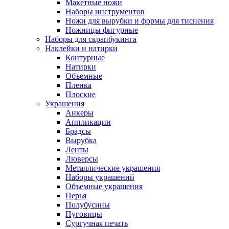
Макетные ножи
Наборы инструментов
Ножи для вырубки и формы для тиснения
Ножницы фигурные
Наборы для скрапбукинга
Наклейки и натирки
Контурные
Натирки
Объемные
Пленка
Плоские
Украшения
Анкеры
Аппликации
Брадсы
Вырубка
Ленты
Люверсы
Металлические украшения
Наборы украшений
Объемные украшения
Перья
Полубусины
Пуговицы
Сургучная печать