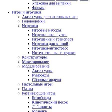
Упаковка для выпечки
Формы
Игры и игрушки
Аксессуары для настольных игр
Головоломки
Игрушки
Игровые наборы
Игрушечное оружие
Игрушечный транспорт
Игрушки для ванной
Игрушки-антистресс
Интерактивные игрушки
Конструкторы
Макетирование
Моделирование
Аксессуары
Румбоксы
Сборные модели
Настольные игры
Пазлы
Развивающие игры
Бизиборды
Кинетический песок
Лабиринты
Мозаика