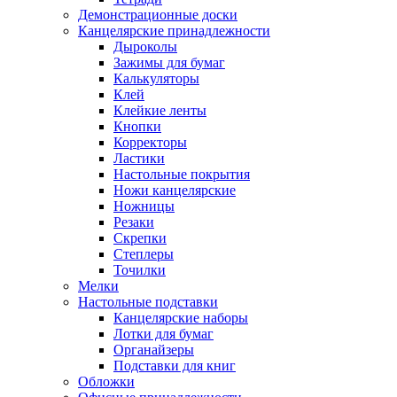
Демонстрационные доски
Канцелярские принадлежности
Дыроколы
Зажимы для бумаг
Калькуляторы
Клей
Клейкие ленты
Кнопки
Корректоры
Ластики
Настольные покрытия
Ножи канцелярские
Ножницы
Резаки
Скрепки
Степлеры
Точилки
Мелки
Настольные подставки
Канцелярские наборы
Лотки для бумаг
Органайзеры
Подставки для книг
Обложки