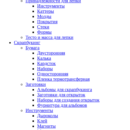
Принадлежности для лепки
Инструменты
Каттеры
Молды
Покрытия
Стеки
Формы
Тесто и масса для лепки
Скрапбукинг
Бумага
Двусторонняя
Калька
Кардсток
Наборы
Односторонняя
Пленка термотрансферная
Заготовки
Альбомы для скрапбукинга
Заготовки для открыток
Наборы для создания открыток
Фурнитура для альбомов
Инструменты
Дыроколы
Клей
Магниты