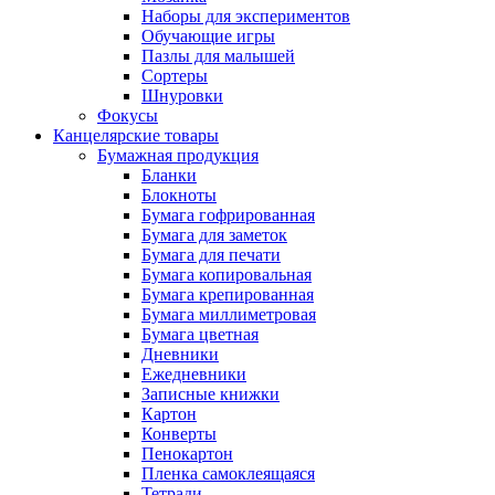
Наборы для экспериментов
Обучающие игры
Пазлы для малышей
Сортеры
Шнуровки
Фокусы
Канцелярские товары
Бумажная продукция
Бланки
Блокноты
Бумага гофрированная
Бумага для заметок
Бумага для печати
Бумага копировальная
Бумага крепированная
Бумага миллиметровая
Бумага цветная
Дневники
Ежедневники
Записные книжки
Картон
Конверты
Пенокартон
Пленка самоклеящаяся
Тетради