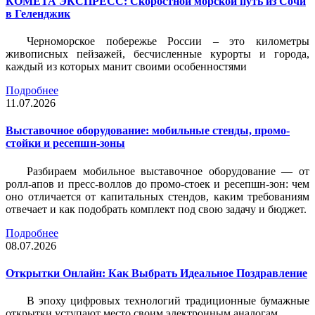
КОМЕТА ЭКСПРЕСС: Скоростной морской путь из Сочи
в Геленджик
Черноморское побережье России – это километры
живописных пейзажей, бесчисленные курорты и города,
каждый из которых манит своими особенностями
Подробнее
11.07.2026
Выставочное оборудование: мобильные стенды, промо-
стойки и ресепшн-зоны
Разбираем мобильное выставочное оборудование — от
ролл-апов и пресс-воллов до промо-стоек и ресепшн-зон: чем
оно отличается от капитальных стендов, каким требованиям
отвечает и как подобрать комплект под свою задачу и бюджет.
Подробнее
08.07.2026
Открытки Онлайн: Как Выбрать Идеальное Поздравление
В эпоху цифровых технологий традиционные бумажные
открытки уступают место своим электронным аналогам