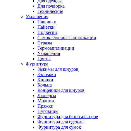
Для одежды
Для пэчворка
Технические
Украшения
Нашивки
Пайетки
Подвески
Самоклеющиеся аппликации
Стразы
Термоаппликации
Украшения
Цветы
Фурнитура
Зажимы для шнуров
Застежки
Кнопки
Кольца
Концевики для шнуров
Люверсы
Молнии
Пряжки
Пуговицы
Фурнитура для бюстгальтеров
Фурнитура для одежды
Фурнитура для сумок