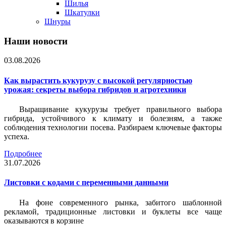
Шилья
Шкатулки
Шнуры
Наши новости
03.08.2026
Как вырастить кукурузу с высокой регулярностью
урожая: секреты выбора гибридов и агротехники
Выращивание кукурузы требует правильного выбора
гибрида, устойчивого к климату и болезням, а также
соблюдения технологии посева. Разбираем ключевые факторы
успеха.
Подробнее
31.07.2026
Листовки c кодами с переменными данными
На фоне современного рынка, забитого шаблонной
рекламой, традиционные листовки и буклеты все чаще
оказываются в корзине