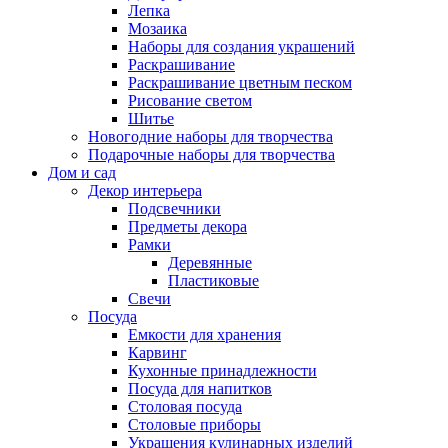
Лепка
Мозаика
Наборы для создания украшений
Раскрашивание
Раскрашивание цветным песком
Рисование светом
Шитье
Новогодние наборы для творчества
Подарочные наборы для творчества
Дом и сад
Декор интерьера
Подсвечники
Предметы декора
Рамки
Деревянные
Пластиковые
Свечи
Посуда
Емкости для хранения
Карвинг
Кухонные принадлежности
Посуда для напитков
Столовая посуда
Столовые приборы
Украшения кулинарных изделий