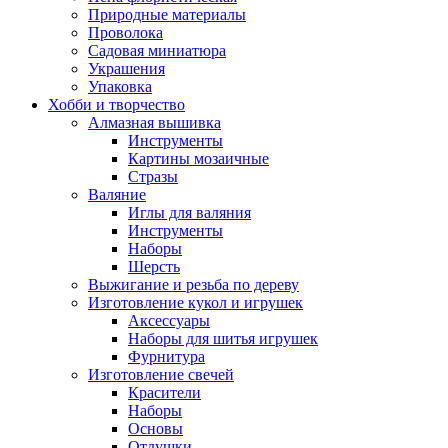
Природные материалы
Проволока
Садовая миниатюра
Украшения
Упаковка
Хобби и творчество
Алмазная вышивка
Инструменты
Картины мозаичные
Стразы
Валяние
Иглы для валяния
Инструменты
Наборы
Шерсть
Выжигание и резьба по дереву
Изготовление кукол и игрушек
Аксессуары
Наборы для шитья игрушек
Фурнитура
Изготовление свечей
Красители
Наборы
Основы
Отдушки