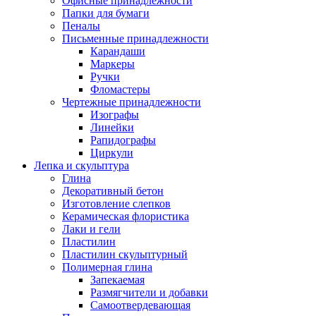
Офисные принадлежности
Папки для бумаги
Пеналы
Письменные принадлежности
Карандаши
Маркеры
Ручки
Фломастеры
Чертежные принадлежности
Изографы
Линейки
Рапидографы
Циркули
Лепка и скульптура
Глина
Декоративный бетон
Изготовление слепков
Керамическая флористика
Лаки и гели
Пластилин
Пластилин скульптурный
Полимерная глина
Запекаемая
Размягчители и добавки
Самоотвердевающая