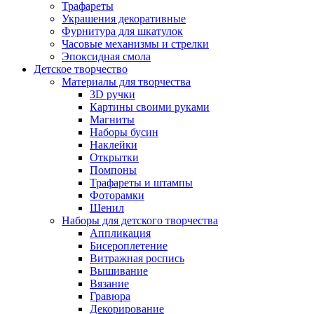
Трафареты
Украшения декоративные
Фурнитура для шкатулок
Часовые механизмы и стрелки
Эпоксидная смола
Детское творчество
Материалы для творчества
3D ручки
Картины своими руками
Магниты
Наборы бусин
Наклейки
Открытки
Помпоны
Трафареты и штампы
Фоторамки
Шенил
Наборы для детского творчества
Аппликация
Бисероплетение
Витражная роспись
Вышивание
Вязание
Гравюра
Декорирование