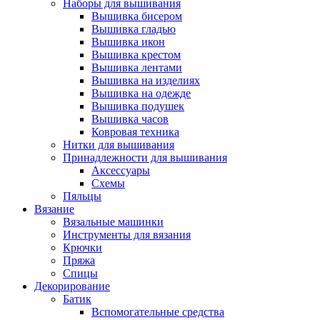
Наборы для вышивания
Вышивка бисером
Вышивка гладью
Вышивка икон
Вышивка крестом
Вышивка лентами
Вышивка на изделиях
Вышивка на одежде
Вышивка подушек
Вышивка часов
Ковровая техника
Нитки для вышивания
Принадлежности для вышивания
Аксессуары
Схемы
Пяльцы
Вязание
Вязальные машинки
Инструменты для вязания
Крючки
Пряжа
Спицы
Декорирование
Батик
Вспомогательные средства