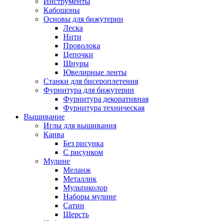
Инструменты
Кабошоны
Основы для бижутерии
Леска
Нити
Проволока
Цепочки
Шнуры
Ювелирные ленты
Станки для бисероплетения
Фурнитура для бижутерии
Фурнитура декоративная
Фурнитура техническая
Вышивание
Иглы для вышивания
Канва
Без рисунка
С рисунком
Мулине
Меланж
Металлик
Мультиколор
Наборы мулине
Сатин
Шерсть