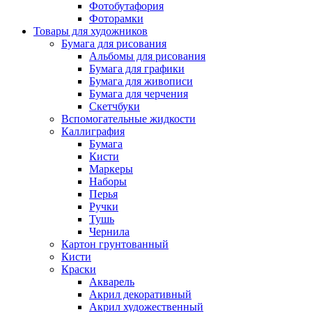
Фотобутафория
Фоторамки
Товары для художников
Бумага для рисования
Альбомы для рисования
Бумага для графики
Бумага для живописи
Бумага для черчения
Скетчбуки
Вспомогательные жидкости
Каллиграфия
Бумага
Кисти
Маркеры
Наборы
Перья
Ручки
Тушь
Чернила
Картон грунтованный
Кисти
Краски
Акварель
Акрил декоративный
Акрил художественный