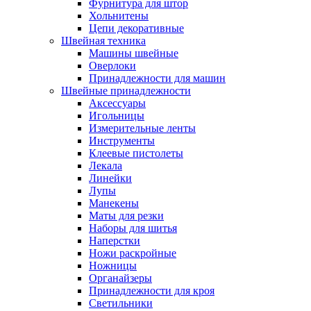
Фурнитура для штор
Хольнитены
Цепи декоративные
Швейная техника
Машины швейные
Оверлоки
Принадлежности для машин
Швейные принадлежности
Аксессуары
Игольницы
Измерительные ленты
Инструменты
Клеевые пистолеты
Лекала
Линейки
Лупы
Манекены
Маты для резки
Наборы для шитья
Наперстки
Ножи раскройные
Ножницы
Органайзеры
Принадлежности для кроя
Светильники