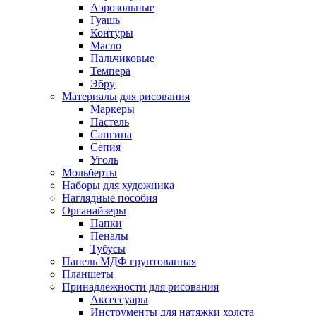
Аэрозольные
Гуашь
Контуры
Масло
Пальчиковые
Темпера
Эбру
Материалы для рисования
Маркеры
Пастель
Сангина
Сепия
Уголь
Мольберты
Наборы для художника
Наглядные пособия
Органайзеры
Папки
Пеналы
Тубусы
Панель МДФ грунтованная
Планшеты
Принадлежности для рисования
Аксессуары
Инструменты для натяжки холста