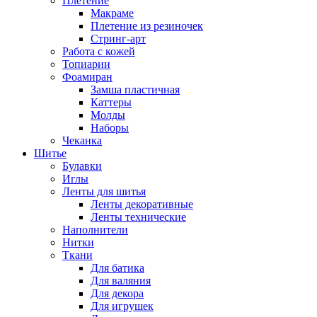
Плетение
Макраме
Плетение из резиночек
Стринг-арт
Работа с кожей
Топиарии
Фоамиран
Замша пластичная
Каттеры
Молды
Наборы
Чеканка
Шитье
Булавки
Иглы
Ленты для шитья
Ленты декоративные
Ленты технические
Наполнители
Нитки
Ткани
Для батика
Для валяния
Для декора
Для игрушек