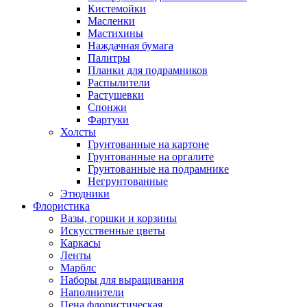
Кистемойки
Масленки
Мастихины
Наждачная бумага
Палитры
Планки для подрамников
Распылители
Растушевки
Спонжи
Фартуки
Холсты
Грунтованные на картоне
Грунтованные на оргалите
Грунтованные на подрамнике
Негрунтованные
Этюдники
Флористика
Вазы, горшки и корзины
Искусственные цветы
Каркасы
Ленты
Марблс
Наборы для выращивания
Наполнители
Пена флористическая