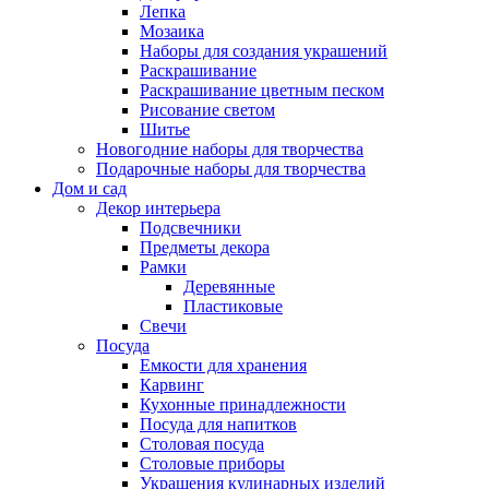
Лепка
Мозаика
Наборы для создания украшений
Раскрашивание
Раскрашивание цветным песком
Рисование светом
Шитье
Новогодние наборы для творчества
Подарочные наборы для творчества
Дом и сад
Декор интерьера
Подсвечники
Предметы декора
Рамки
Деревянные
Пластиковые
Свечи
Посуда
Емкости для хранения
Карвинг
Кухонные принадлежности
Посуда для напитков
Столовая посуда
Столовые приборы
Украшения кулинарных изделий