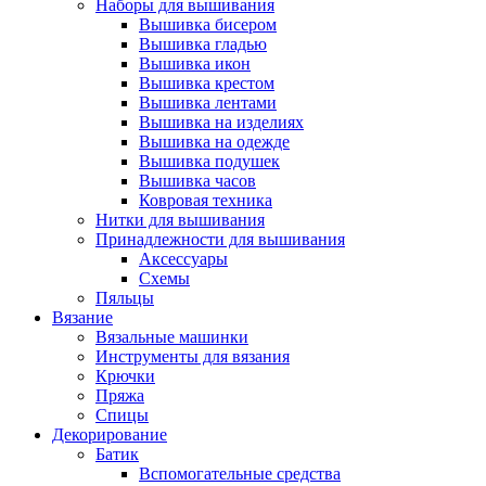
Наборы для вышивания
Вышивка бисером
Вышивка гладью
Вышивка икон
Вышивка крестом
Вышивка лентами
Вышивка на изделиях
Вышивка на одежде
Вышивка подушек
Вышивка часов
Ковровая техника
Нитки для вышивания
Принадлежности для вышивания
Аксессуары
Схемы
Пяльцы
Вязание
Вязальные машинки
Инструменты для вязания
Крючки
Пряжа
Спицы
Декорирование
Батик
Вспомогательные средства