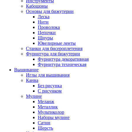
Инструменты
Кабошоны
Основы для бижутерии
Леска
Нити
Проволока
Цепочки
Шнуры
Ювелирные ленты
Станки для бисероплетения
Фурнитура для бижутерии
Фурнитура декоративная
Фурнитура техническая
Вышивание
Иглы для вышивания
Канва
Без рисунка
С рисунком
Мулине
Меланж
Металлик
Мультиколор
Наборы мулине
Сатин
Шерсть