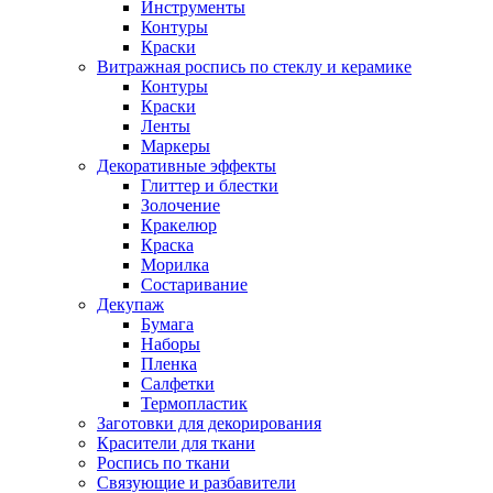
Инструменты
Контуры
Краски
Витражная роспись по стеклу и керамике
Контуры
Краски
Ленты
Маркеры
Декоративные эффекты
Глиттер и блестки
Золочение
Кракелюр
Краска
Морилка
Состаривание
Декупаж
Бумага
Наборы
Пленка
Салфетки
Термопластик
Заготовки для декорирования
Красители для ткани
Роспись по ткани
Связующие и разбавители