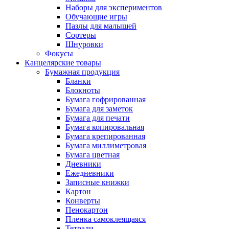
Наборы для экспериментов
Обучающие игры
Пазлы для малышей
Сортеры
Шнуровки
Фокусы
Канцелярские товары
Бумажная продукция
Бланки
Блокноты
Бумага гофрированная
Бумага для заметок
Бумага для печати
Бумага копировальная
Бумага крепированная
Бумага миллиметровая
Бумага цветная
Дневники
Ежедневники
Записные книжки
Картон
Конверты
Пенокартон
Пленка самоклеящаяся
Тетради