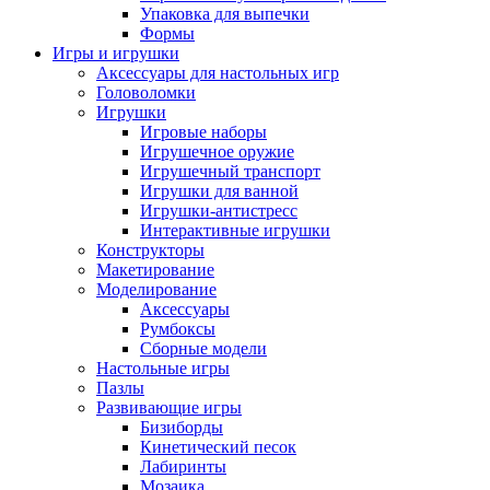
Упаковка для выпечки
Формы
Игры и игрушки
Аксессуары для настольных игр
Головоломки
Игрушки
Игровые наборы
Игрушечное оружие
Игрушечный транспорт
Игрушки для ванной
Игрушки-антистресс
Интерактивные игрушки
Конструкторы
Макетирование
Моделирование
Аксессуары
Румбоксы
Сборные модели
Настольные игры
Пазлы
Развивающие игры
Бизиборды
Кинетический песок
Лабиринты
Мозаика