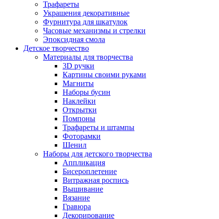
Трафареты
Украшения декоративные
Фурнитура для шкатулок
Часовые механизмы и стрелки
Эпоксидная смола
Детское творчество
Материалы для творчества
3D ручки
Картины своими руками
Магниты
Наборы бусин
Наклейки
Открытки
Помпоны
Трафареты и штампы
Фоторамки
Шенил
Наборы для детского творчества
Аппликация
Бисероплетение
Витражная роспись
Вышивание
Вязание
Гравюра
Декорирование