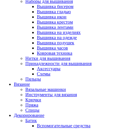
Наборы для вышивания
Вышивка бисером
Вышивка гладью
Вышивка икон
Вышивка крестом
Вышивка лентами
Вышивка на изделиях
Вышивка на одежде
Вышивка подушек
Вышивка часов
Ковровая техника
Нитки для вышивания
Принадлежности для вышивания
Аксессуары
Схемы
Пяльцы
Вязание
Вязальные машинки
Инструменты для вязания
Крючки
Пряжа
Спицы
Декорирование
Батик
Вспомогательные средства