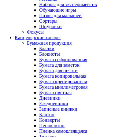
Наборы для экспериментов
Обучающие игры
Пазлы для малышей
Сортеры
Шнуровки
Фокусы
Канцелярские товары
Бумажная продукция
Бланки
Блокноты
Бумага гофрированная
Бумага для заметок
Бумага для печати
Бумага копировальная
Бумага крепированная
Бумага миллиметровая
Бумага цветная
Дневники
Ежедневники
Записные книжки
Картон
Конверты
Пенокартон
Пленка самоклеящаяся
Тетради