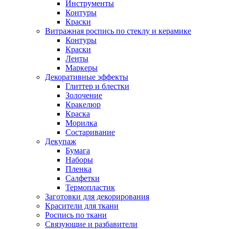
Инструменты
Контуры
Краски
Витражная роспись по стеклу и керамике
Контуры
Краски
Ленты
Маркеры
Декоративные эффекты
Глиттер и блестки
Золочение
Кракелюр
Краска
Морилка
Состаривание
Декупаж
Бумага
Наборы
Пленка
Салфетки
Термопластик
Заготовки для декорирования
Красители для ткани
Роспись по ткани
Связующие и разбавители