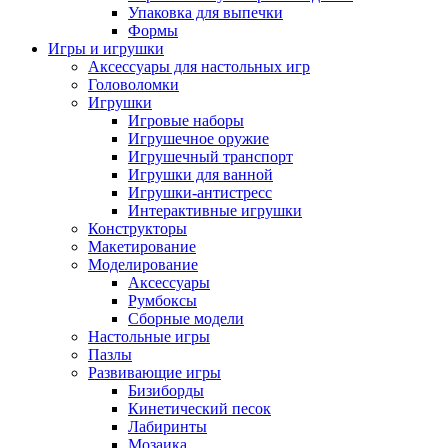
Упаковка для выпечки
Формы
Игры и игрушки
Аксессуары для настольных игр
Головоломки
Игрушки
Игровые наборы
Игрушечное оружие
Игрушечный транспорт
Игрушки для ванной
Игрушки-антистресс
Интерактивные игрушки
Конструкторы
Макетирование
Моделирование
Аксессуары
Румбоксы
Сборные модели
Настольные игры
Пазлы
Развивающие игры
Бизиборды
Кинетический песок
Лабиринты
Мозаика