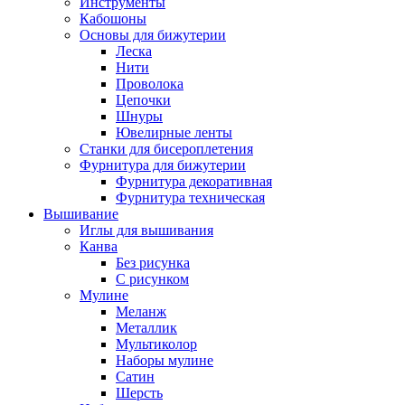
Инструменты
Кабошоны
Основы для бижутерии
Леска
Нити
Проволока
Цепочки
Шнуры
Ювелирные ленты
Станки для бисероплетения
Фурнитура для бижутерии
Фурнитура декоративная
Фурнитура техническая
Вышивание
Иглы для вышивания
Канва
Без рисунка
С рисунком
Мулине
Меланж
Металлик
Мультиколор
Наборы мулине
Сатин
Шерсть