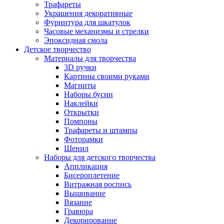
Трафареты
Украшения декоративные
Фурнитура для шкатулок
Часовые механизмы и стрелки
Эпоксидная смола
Детское творчество
Материалы для творчества
3D ручки
Картины своими руками
Магниты
Наборы бусин
Наклейки
Открытки
Помпоны
Трафареты и штампы
Фоторамки
Шенил
Наборы для детского творчества
Аппликация
Бисероплетение
Витражная роспись
Вышивание
Вязание
Гравюра
Декорирование