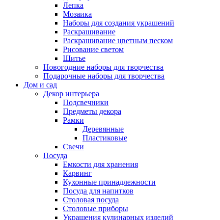
Лепка
Мозаика
Наборы для создания украшений
Раскрашивание
Раскрашивание цветным песком
Рисование светом
Шитье
Новогодние наборы для творчества
Подарочные наборы для творчества
Дом и сад
Декор интерьера
Подсвечники
Предметы декора
Рамки
Деревянные
Пластиковые
Свечи
Посуда
Емкости для хранения
Карвинг
Кухонные принадлежности
Посуда для напитков
Столовая посуда
Столовые приборы
Украшения кулинарных изделий