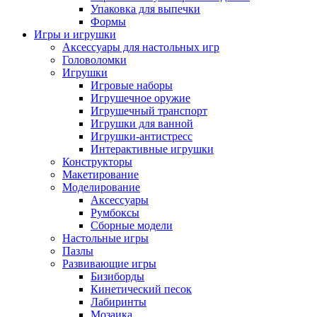
Упаковка для выпечки
Формы
Игры и игрушки
Аксессуары для настольных игр
Головоломки
Игрушки
Игровые наборы
Игрушечное оружие
Игрушечный транспорт
Игрушки для ванной
Игрушки-антистресс
Интерактивные игрушки
Конструкторы
Макетирование
Моделирование
Аксессуары
Румбоксы
Сборные модели
Настольные игры
Пазлы
Развивающие игры
Бизиборды
Кинетический песок
Лабиринты
Мозаика