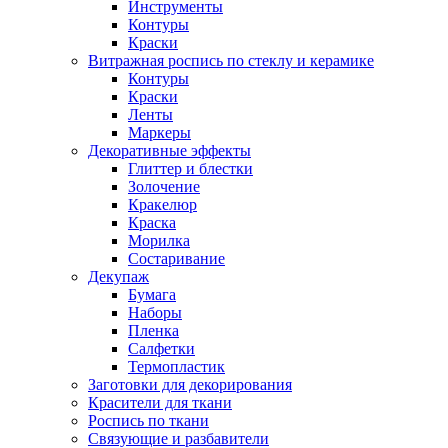
Инструменты
Контуры
Краски
Витражная роспись по стеклу и керамике
Контуры
Краски
Ленты
Маркеры
Декоративные эффекты
Глиттер и блестки
Золочение
Кракелюр
Краска
Морилка
Состаривание
Декупаж
Бумага
Наборы
Пленка
Салфетки
Термопластик
Заготовки для декорирования
Красители для ткани
Роспись по ткани
Связующие и разбавители