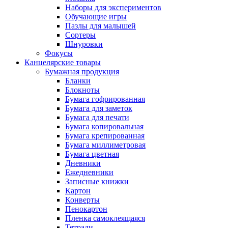
Наборы для экспериментов
Обучающие игры
Пазлы для малышей
Сортеры
Шнуровки
Фокусы
Канцелярские товары
Бумажная продукция
Бланки
Блокноты
Бумага гофрированная
Бумага для заметок
Бумага для печати
Бумага копировальная
Бумага крепированная
Бумага миллиметровая
Бумага цветная
Дневники
Ежедневники
Записные книжки
Картон
Конверты
Пенокартон
Пленка самоклеящаяся
Тетради