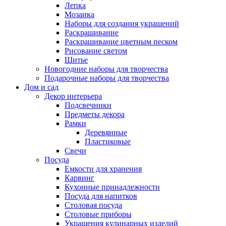
Лепка
Мозаика
Наборы для создания украшений
Раскрашивание
Раскрашивание цветным песком
Рисование светом
Шитье
Новогодние наборы для творчества
Подарочные наборы для творчества
Дом и сад
Декор интерьера
Подсвечники
Предметы декора
Рамки
Деревянные
Пластиковые
Свечи
Посуда
Емкости для хранения
Карвинг
Кухонные принадлежности
Посуда для напитков
Столовая посуда
Столовые приборы
Украшения кулинарных изделий