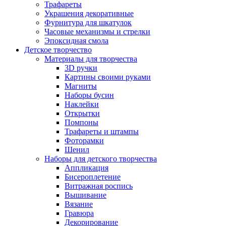
Трафареты
Украшения декоративные
Фурнитура для шкатулок
Часовые механизмы и стрелки
Эпоксидная смола
Детское творчество
Материалы для творчества
3D ручки
Картины своими руками
Магниты
Наборы бусин
Наклейки
Открытки
Помпоны
Трафареты и штампы
Фоторамки
Шенил
Наборы для детского творчества
Аппликация
Бисероплетение
Витражная роспись
Вышивание
Вязание
Гравюра
Декорирование