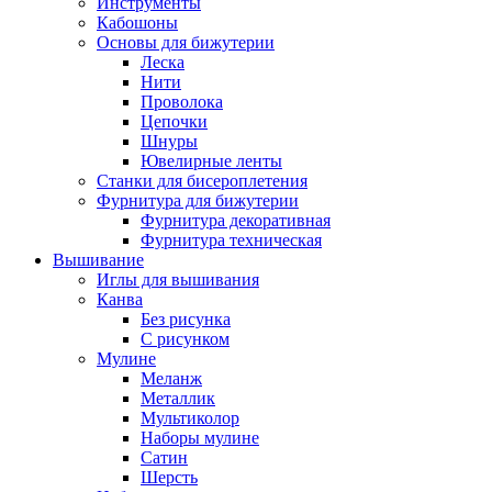
Инструменты
Кабошоны
Основы для бижутерии
Леска
Нити
Проволока
Цепочки
Шнуры
Ювелирные ленты
Станки для бисероплетения
Фурнитура для бижутерии
Фурнитура декоративная
Фурнитура техническая
Вышивание
Иглы для вышивания
Канва
Без рисунка
С рисунком
Мулине
Меланж
Металлик
Мультиколор
Наборы мулине
Сатин
Шерсть