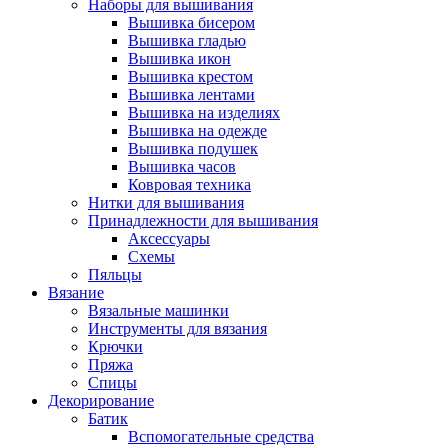
Наборы для вышивания
Вышивка бисером
Вышивка гладью
Вышивка икон
Вышивка крестом
Вышивка лентами
Вышивка на изделиях
Вышивка на одежде
Вышивка подушек
Вышивка часов
Ковровая техника
Нитки для вышивания
Принадлежности для вышивания
Аксессуары
Схемы
Пяльцы
Вязание
Вязальные машинки
Инструменты для вязания
Крючки
Пряжа
Спицы
Декорирование
Батик
Вспомогательные средства