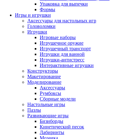
Упаковка для выпечки
Формы
Игры и игрушки
Аксессуары для настольных игр
Головоломки
Игрушки
Игровые наборы
Игрушечное оружие
Игрушечный транспорт
Игрушки для ванной
Игрушки-антистресс
Интерактивные игрушки
Конструкторы
Макетирование
Моделирование
Аксессуары
Румбоксы
Сборные модели
Настольные игры
Пазлы
Развивающие игры
Бизиборды
Кинетический песок
Лабиринты
Мозаика