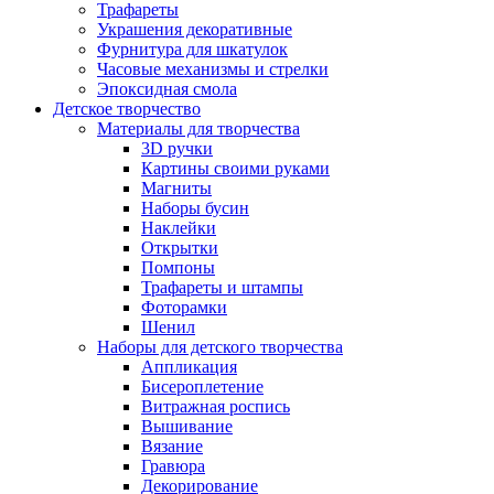
Трафареты
Украшения декоративные
Фурнитура для шкатулок
Часовые механизмы и стрелки
Эпоксидная смола
Детское творчество
Материалы для творчества
3D ручки
Картины своими руками
Магниты
Наборы бусин
Наклейки
Открытки
Помпоны
Трафареты и штампы
Фоторамки
Шенил
Наборы для детского творчества
Аппликация
Бисероплетение
Витражная роспись
Вышивание
Вязание
Гравюра
Декорирование