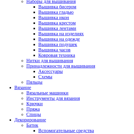
Наборы для вышивания
Вышивка бисером
Вышивка гладью
Вышивка икон
Вышивка крестом
Вышивка лентами
Вышивка на изделиях
Вышивка на одежде
Вышивка подушек
Вышивка часов
Ковровая техника
Нитки для вышивания
Принадлежности для вышивания
Аксессуары
Схемы
Пяльцы
Вязание
Вязальные машинки
Инструменты для вязания
Крючки
Пряжа
Спицы
Декорирование
Батик
Вспомогательные средства