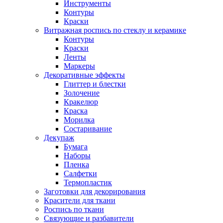
Инструменты
Контуры
Краски
Витражная роспись по стеклу и керамике
Контуры
Краски
Ленты
Маркеры
Декоративные эффекты
Глиттер и блестки
Золочение
Кракелюр
Краска
Морилка
Состаривание
Декупаж
Бумага
Наборы
Пленка
Салфетки
Термопластик
Заготовки для декорирования
Красители для ткани
Роспись по ткани
Связующие и разбавители