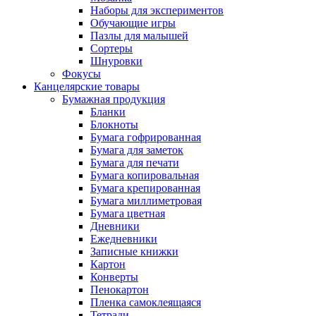
Наборы для экспериментов
Обучающие игры
Пазлы для малышей
Сортеры
Шнуровки
Фокусы
Канцелярские товары
Бумажная продукция
Бланки
Блокноты
Бумага гофрированная
Бумага для заметок
Бумага для печати
Бумага копировальная
Бумага крепированная
Бумага миллиметровая
Бумага цветная
Дневники
Ежедневники
Записные книжки
Картон
Конверты
Пенокартон
Пленка самоклеящаяся
Тетради