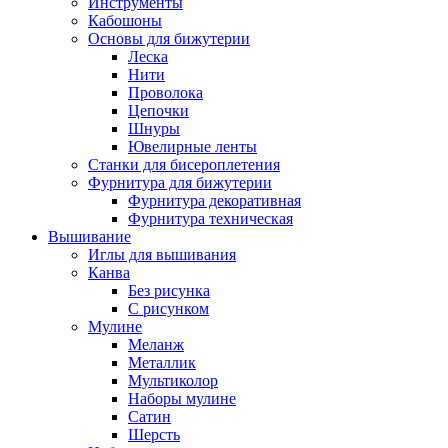
Инструменты
Кабошоны
Основы для бижутерии
Леска
Нити
Проволока
Цепочки
Шнуры
Ювелирные ленты
Станки для бисероплетения
Фурнитура для бижутерии
Фурнитура декоративная
Фурнитура техническая
Вышивание
Иглы для вышивания
Канва
Без рисунка
С рисунком
Мулине
Меланж
Металлик
Мультиколор
Наборы мулине
Сатин
Шерсть