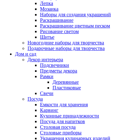
Лепка
Мозаика
Наборы для создания украшений
Раскрашивание
Раскрашивание цветным песком
Рисование светом
Шитье
Новогодние наборы для творчества
Подарочные наборы для творчества
Дом и сад
Декор интерьера
Подсвечники
Предметы декора
Рамки
Деревянные
Пластиковые
Свечи
Посуда
Емкости для хранения
Карвинг
Кухонные принадлежности
Посуда для напитков
Столовая посуда
Столовые приборы
Украшения кулинарных изделий