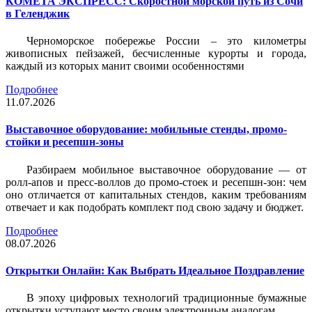
КОМЕТА ЭКСПРЕСС: Скоростной морской путь из Сочи
в Геленджик
Черноморское побережье России – это километры
живописных пейзажей, бесчисленные курорты и города,
каждый из которых манит своими особенностями
Подробнее
11.07.2026
Выставочное оборудование: мобильные стенды, промо-
стойки и ресепшн-зоны
Разбираем мобильное выставочное оборудование — от
ролл-апов и пресс-воллов до промо-стоек и ресепшн-зон: чем
оно отличается от капитальных стендов, каким требованиям
отвечает и как подобрать комплект под свою задачу и бюджет.
Подробнее
08.07.2026
Открытки Онлайн: Как Выбрать Идеальное Поздравление
В эпоху цифровых технологий традиционные бумажные
открытки уступают место своим электронным аналогам