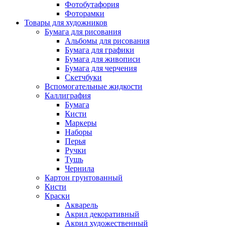
Фотобутафория
Фоторамки
Товары для художников
Бумага для рисования
Альбомы для рисования
Бумага для графики
Бумага для живописи
Бумага для черчения
Скетчбуки
Вспомогательные жидкости
Каллиграфия
Бумага
Кисти
Маркеры
Наборы
Перья
Ручки
Тушь
Чернила
Картон грунтованный
Кисти
Краски
Акварель
Акрил декоративный
Акрил художественный