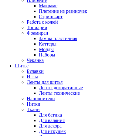
Плетение
Макраме
Плетение из резиночек
Стринг-арт
Работа с кожей
Топиарии
Фоамиран
Замша пластичная
Каттеры
Молды
Наборы
Чеканка
Шитье
Булавки
Иглы
Ленты для шитья
Ленты декоративные
Ленты технические
Наполнители
Нитки
Ткани
Для батика
Для валяния
Для декора
Для игрушек