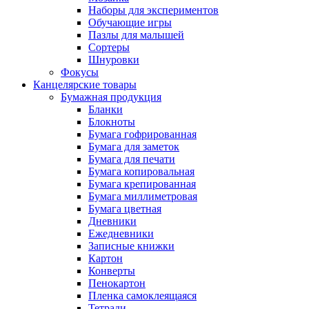
Наборы для экспериментов
Обучающие игры
Пазлы для малышей
Сортеры
Шнуровки
Фокусы
Канцелярские товары
Бумажная продукция
Бланки
Блокноты
Бумага гофрированная
Бумага для заметок
Бумага для печати
Бумага копировальная
Бумага крепированная
Бумага миллиметровая
Бумага цветная
Дневники
Ежедневники
Записные книжки
Картон
Конверты
Пенокартон
Пленка самоклеящаяся
Тетради