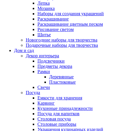
Лепка
Мозаика
Наборы для создания украшений
Раскрашивание
Раскрашивание цветным песком
Рисование светом
Шитье
Новогодние наборы для творчества
Подарочные наборы для творчества
Дом и сад
Декор интерьера
Подсвечники
Предметы декора
Рамки
Деревянные
Пластиковые
Свечи
Посуда
Емкости для хранения
Карвинг
Кухонные принадлежности
Посуда для напитков
Столовая посуда
Столовые приборы
Украшения кулинарных изделий