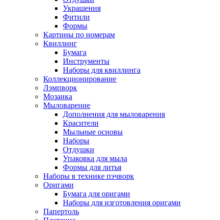
Украшения
Фитили
Формы
Картины по номерам
Квиллинг
Бумага
Инструменты
Наборы для квиллинга
Коллекционирование
Лэмпворк
Мозаика
Мыловарение
Дополнения для мыловарения
Красители
Мыльные основы
Наборы
Отдушки
Упаковка для мыла
Формы для литья
Наборы в технике пэчворк
Оригами
Бумага для оригами
Наборы для изготовления оригами
Папертоль