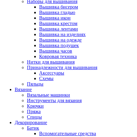
Наборы для вышивания
Вышивка бисером
Вышивка гладью
Вышивка икон
Вышивка крестом
Вышивка лентами
Вышивка на изделиях
Вышивка на одежде
Вышивка подушек
Вышивка часов
Ковровая техника
Нитки для вышивания
Принадлежности для вышивания
Аксессуары
Схемы
Пяльцы
Вязание
Вязальные машинки
Инструменты для вязания
Крючки
Пряжа
Спицы
Декорирование
Батик
Вспомогательные средства