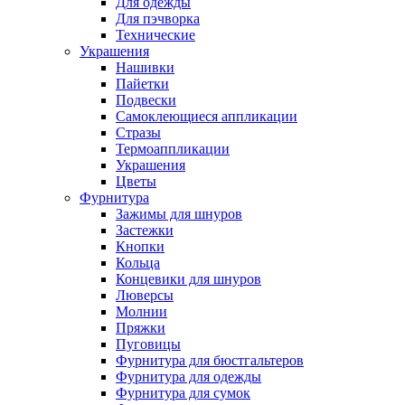
Для одежды
Для пэчворка
Технические
Украшения
Нашивки
Пайетки
Подвески
Самоклеющиеся аппликации
Стразы
Термоаппликации
Украшения
Цветы
Фурнитура
Зажимы для шнуров
Застежки
Кнопки
Кольца
Концевики для шнуров
Люверсы
Молнии
Пряжки
Пуговицы
Фурнитура для бюстгальтеров
Фурнитура для одежды
Фурнитура для сумок