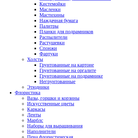
Кистемойки
Масленки
Мастихины
Наждачная бумага
Палитры
Планки для подрамников
Распылители
Растушевки
Спонжи
Фартуки
Холсты
Грунтованные на картоне
Грунтованные на оргалите
Грунтованные на подрамнике
Негрунтованные
Этюдники
Флористика
Вазы, горшки и корзины
Искусственные цветы
Каркасы
Ленты
Марблс
Наборы для выращивания
Наполнители
Пена флористическая