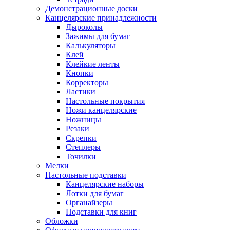
Демонстрационные доски
Канцелярские принадлежности
Дыроколы
Зажимы для бумаг
Калькуляторы
Клей
Клейкие ленты
Кнопки
Корректоры
Ластики
Настольные покрытия
Ножи канцелярские
Ножницы
Резаки
Скрепки
Степлеры
Точилки
Мелки
Настольные подставки
Канцелярские наборы
Лотки для бумаг
Органайзеры
Подставки для книг
Обложки