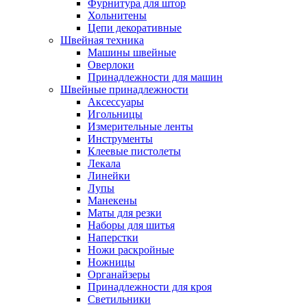
Фурнитура для штор
Хольнитены
Цепи декоративные
Швейная техника
Машины швейные
Оверлоки
Принадлежности для машин
Швейные принадлежности
Аксессуары
Игольницы
Измерительные ленты
Инструменты
Клеевые пистолеты
Лекала
Линейки
Лупы
Манекены
Маты для резки
Наборы для шитья
Наперстки
Ножи раскройные
Ножницы
Органайзеры
Принадлежности для кроя
Светильники