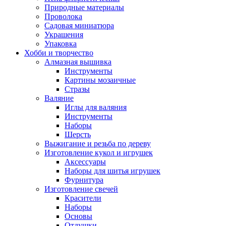
Природные материалы
Проволока
Садовая миниатюра
Украшения
Упаковка
Хобби и творчество
Алмазная вышивка
Инструменты
Картины мозаичные
Стразы
Валяние
Иглы для валяния
Инструменты
Наборы
Шерсть
Выжигание и резьба по дереву
Изготовление кукол и игрушек
Аксессуары
Наборы для шитья игрушек
Фурнитура
Изготовление свечей
Красители
Наборы
Основы
Отдушки