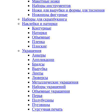
Макетные ножи
Наборы инструментов
Ножи для вырубки и формы для тиснения
Ножницы фигурные
Наборы для скрапбукинга
Наклейки и натирки
Контурные
Натирки
Объемные
Пленка
Плоские
Украшения
Анкеры
Аппликации
Брадсы
Вырубка
Ленты
Люверсы
Металлические украшения
Наборы украшений
Объемные украшения
Перья
Полубусины
Пуговицы
Сургучная печать