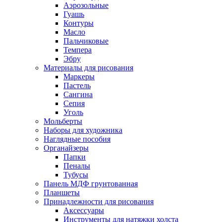
Аэрозольные
Гуашь
Контуры
Масло
Пальчиковые
Темпера
Эбру
Материалы для рисования
Маркеры
Пастель
Сангина
Сепия
Уголь
Мольберты
Наборы для художника
Наглядные пособия
Органайзеры
Папки
Пеналы
Тубусы
Панель МДФ грунтованная
Планшеты
Принадлежности для рисования
Аксессуары
Инструменты для натяжки холста