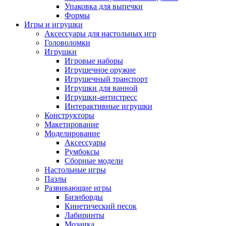
Упаковка для выпечки
Формы
Игры и игрушки
Аксессуары для настольных игр
Головоломки
Игрушки
Игровые наборы
Игрушечное оружие
Игрушечный транспорт
Игрушки для ванной
Игрушки-антистресс
Интерактивные игрушки
Конструкторы
Макетирование
Моделирование
Аксессуары
Румбоксы
Сборные модели
Настольные игры
Пазлы
Развивающие игры
Бизиборды
Кинетический песок
Лабиринты
Мозаика