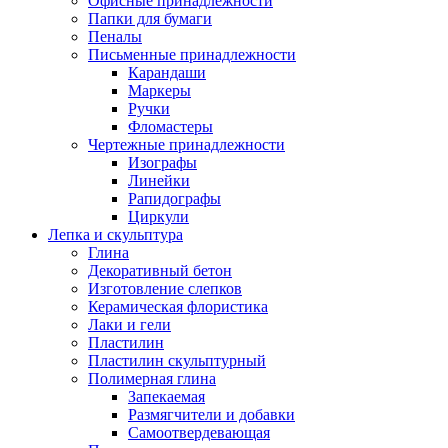
Офисные принадлежности
Папки для бумаги
Пеналы
Письменные принадлежности
Карандаши
Маркеры
Ручки
Фломастеры
Чертежные принадлежности
Изографы
Линейки
Рапидографы
Циркули
Лепка и скульптура
Глина
Декоративный бетон
Изготовление слепков
Керамическая флористика
Лаки и гели
Пластилин
Пластилин скульптурный
Полимерная глина
Запекаемая
Размягчители и добавки
Самоотвердевающая