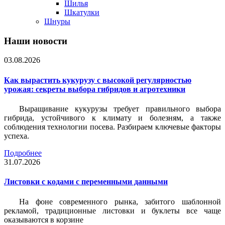
Шилья
Шкатулки
Шнуры
Наши новости
03.08.2026
Как вырастить кукурузу с высокой регулярностью
урожая: секреты выбора гибридов и агротехники
Выращивание кукурузы требует правильного выбора
гибрида, устойчивого к климату и болезням, а также
соблюдения технологии посева. Разбираем ключевые факторы
успеха.
Подробнее
31.07.2026
Листовки c кодами с переменными данными
На фоне современного рынка, забитого шаблонной
рекламой, традиционные листовки и буклеты все чаще
оказываются в корзине