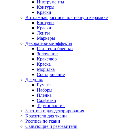
Инструменты
Контуры
Краски
Витражная роспись по стеклу и керамике
Контуры
Краски
Ленты
Маркеры
Декоративные эффекты
Глиттер и блестки
Золочение
Кракелюр
Краска
Морилка
Состаривание
Декупаж
Бумага
Наборы
Пленка
Салфетки
Термопластик
Заготовки для декорирования
Красители для ткани
Роспись по ткани
Связующие и разбавители