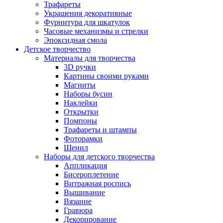
Трафареты
Украшения декоративные
Фурнитура для шкатулок
Часовые механизмы и стрелки
Эпоксидная смола
Детское творчество
Материалы для творчества
3D ручки
Картины своими руками
Магниты
Наборы бусин
Наклейки
Открытки
Помпоны
Трафареты и штампы
Фоторамки
Шенил
Наборы для детского творчества
Аппликация
Бисероплетение
Витражная роспись
Вышивание
Вязание
Гравюра
Декорирование