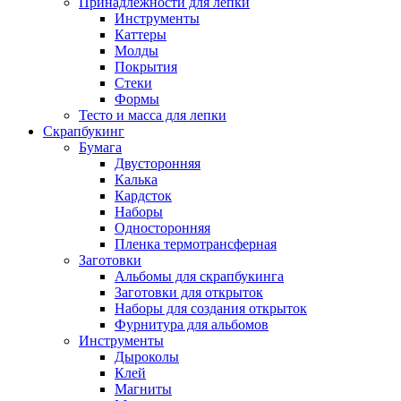
Принадлежности для лепки
Инструменты
Каттеры
Молды
Покрытия
Стеки
Формы
Тесто и масса для лепки
Скрапбукинг
Бумага
Двусторонняя
Калька
Кардсток
Наборы
Односторонняя
Пленка термотрансферная
Заготовки
Альбомы для скрапбукинга
Заготовки для открыток
Наборы для создания открыток
Фурнитура для альбомов
Инструменты
Дыроколы
Клей
Магниты