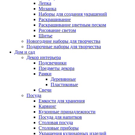
Лепка
Мозаика
Наборы для создания украшений
Раскрашивание
Раскрашивание цветным песком
Рисование светом
Шитье
Новогодние наборы для творчества
Подарочные наборы для творчества
Дом и сад
Декор интерьера
Подсвечники
Предметы декора
Рамки
Деревянные
Пластиковые
Свечи
Посуда
Емкости для хранения
Карвинг
Кухонные принадлежности
Посуда для напитков
Столовая посуда
Столовые приборы
Украшения кулинарных изделий