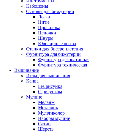
Инструменты
Кабошоны
Основы для бижутерии
Леска
Нити
Проволока
Цепочки
Шнуры
Ювелирные ленты
Станки для бисероплетения
Фурнитура для бижутерии
Фурнитура декоративная
Фурнитура техническая
Вышивание
Иглы для вышивания
Канва
Без рисунка
С рисунком
Мулине
Меланж
Металлик
Мультиколор
Наборы мулине
Сатин
Шерсть