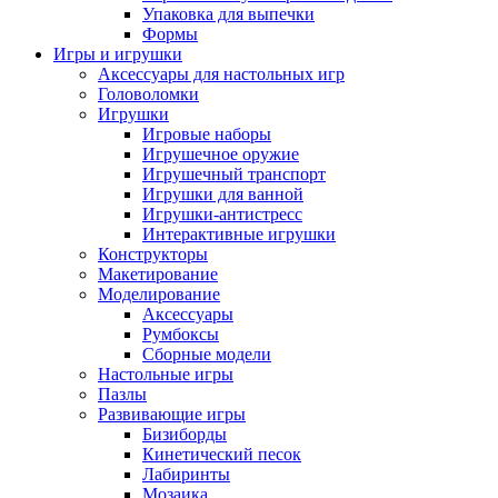
Упаковка для выпечки
Формы
Игры и игрушки
Аксессуары для настольных игр
Головоломки
Игрушки
Игровые наборы
Игрушечное оружие
Игрушечный транспорт
Игрушки для ванной
Игрушки-антистресс
Интерактивные игрушки
Конструкторы
Макетирование
Моделирование
Аксессуары
Румбоксы
Сборные модели
Настольные игры
Пазлы
Развивающие игры
Бизиборды
Кинетический песок
Лабиринты
Мозаика