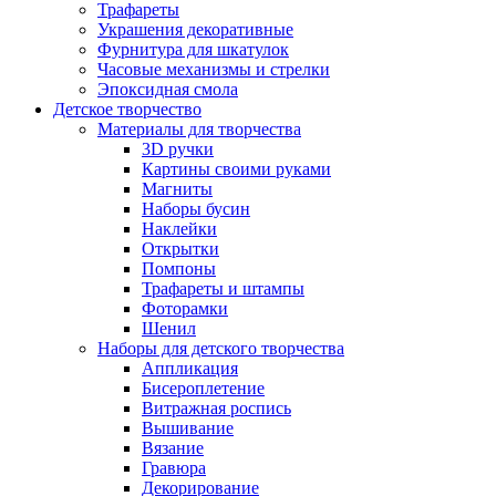
Трафареты
Украшения декоративные
Фурнитура для шкатулок
Часовые механизмы и стрелки
Эпоксидная смола
Детское творчество
Материалы для творчества
3D ручки
Картины своими руками
Магниты
Наборы бусин
Наклейки
Открытки
Помпоны
Трафареты и штампы
Фоторамки
Шенил
Наборы для детского творчества
Аппликация
Бисероплетение
Витражная роспись
Вышивание
Вязание
Гравюра
Декорирование