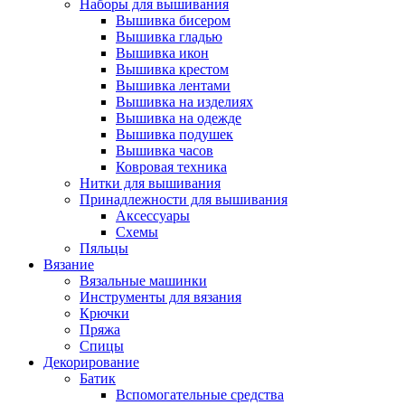
Наборы для вышивания
Вышивка бисером
Вышивка гладью
Вышивка икон
Вышивка крестом
Вышивка лентами
Вышивка на изделиях
Вышивка на одежде
Вышивка подушек
Вышивка часов
Ковровая техника
Нитки для вышивания
Принадлежности для вышивания
Аксессуары
Схемы
Пяльцы
Вязание
Вязальные машинки
Инструменты для вязания
Крючки
Пряжа
Спицы
Декорирование
Батик
Вспомогательные средства