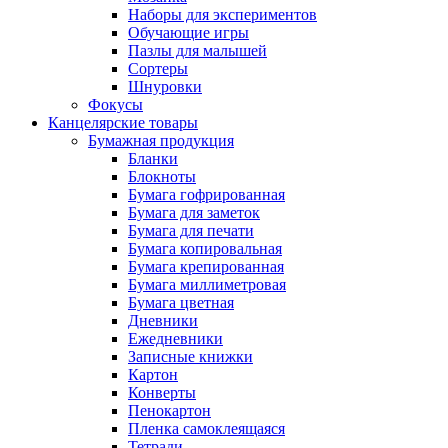
Наборы для экспериментов
Обучающие игры
Пазлы для малышей
Сортеры
Шнуровки
Фокусы
Канцелярские товары
Бумажная продукция
Бланки
Блокноты
Бумага гофрированная
Бумага для заметок
Бумага для печати
Бумага копировальная
Бумага крепированная
Бумага миллиметровая
Бумага цветная
Дневники
Ежедневники
Записные книжки
Картон
Конверты
Пенокартон
Пленка самоклеящаяся
Тетради