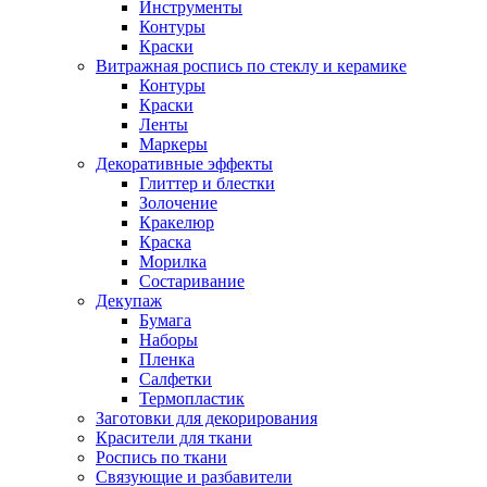
Инструменты
Контуры
Краски
Витражная роспись по стеклу и керамике
Контуры
Краски
Ленты
Маркеры
Декоративные эффекты
Глиттер и блестки
Золочение
Кракелюр
Краска
Морилка
Состаривание
Декупаж
Бумага
Наборы
Пленка
Салфетки
Термопластик
Заготовки для декорирования
Красители для ткани
Роспись по ткани
Связующие и разбавители