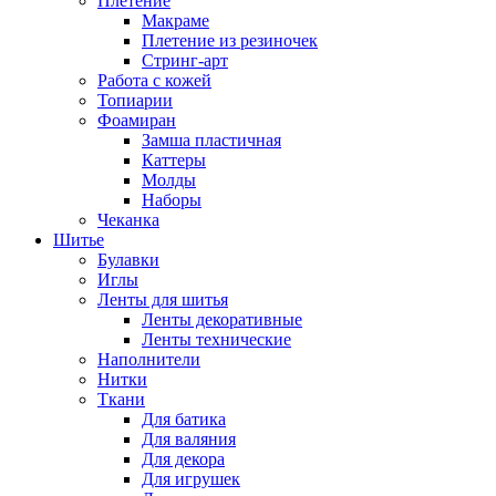
Плетение
Макраме
Плетение из резиночек
Стринг-арт
Работа с кожей
Топиарии
Фоамиран
Замша пластичная
Каттеры
Молды
Наборы
Чеканка
Шитье
Булавки
Иглы
Ленты для шитья
Ленты декоративные
Ленты технические
Наполнители
Нитки
Ткани
Для батика
Для валяния
Для декора
Для игрушек