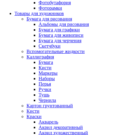
Фотобутафория
Фоторамки
Товары для художников
Бумага для рисования
Альбомы для рисования
Бумага для графики
Бумага для живописи
Бумага для черчения
Скетчбуки
Вспомогательные жидкости
Каллиграфия
Бумага
Кисти
Маркеры
Наборы
Перья
Ручки
Тушь
Чернила
Картон грунтованный
Кисти
Краски
Акварель
Акрил декоративный
Акрил художественный