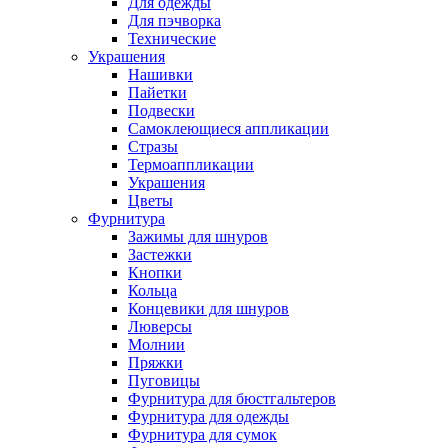
Для одежды
Для пэчворка
Технические
Украшения
Нашивки
Пайетки
Подвески
Самоклеющиеся аппликации
Стразы
Термоаппликации
Украшения
Цветы
Фурнитура
Зажимы для шнуров
Застежки
Кнопки
Кольца
Концевики для шнуров
Люверсы
Молнии
Пряжки
Пуговицы
Фурнитура для бюстгальтеров
Фурнитура для одежды
Фурнитура для сумок