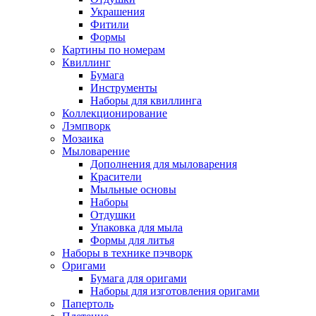
Украшения
Фитили
Формы
Картины по номерам
Квиллинг
Бумага
Инструменты
Наборы для квиллинга
Коллекционирование
Лэмпворк
Мозаика
Мыловарение
Дополнения для мыловарения
Красители
Мыльные основы
Наборы
Отдушки
Упаковка для мыла
Формы для литья
Наборы в технике пэчворк
Оригами
Бумага для оригами
Наборы для изготовления оригами
Папертоль