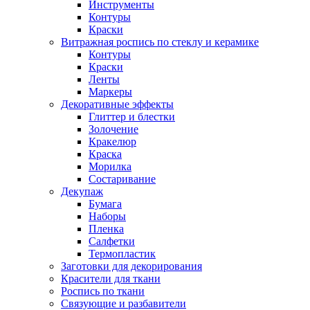
Инструменты
Контуры
Краски
Витражная роспись по стеклу и керамике
Контуры
Краски
Ленты
Маркеры
Декоративные эффекты
Глиттер и блестки
Золочение
Кракелюр
Краска
Морилка
Состаривание
Декупаж
Бумага
Наборы
Пленка
Салфетки
Термопластик
Заготовки для декорирования
Красители для ткани
Роспись по ткани
Связующие и разбавители