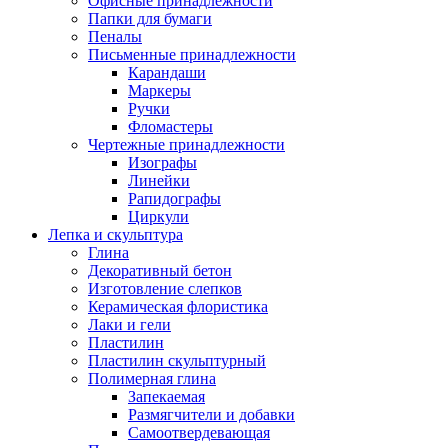
Офисные принадлежности
Папки для бумаги
Пеналы
Письменные принадлежности
Карандаши
Маркеры
Ручки
Фломастеры
Чертежные принадлежности
Изографы
Линейки
Рапидографы
Циркули
Лепка и скульптура
Глина
Декоративный бетон
Изготовление слепков
Керамическая флористика
Лаки и гели
Пластилин
Пластилин скульптурный
Полимерная глина
Запекаемая
Размягчители и добавки
Самоотвердевающая