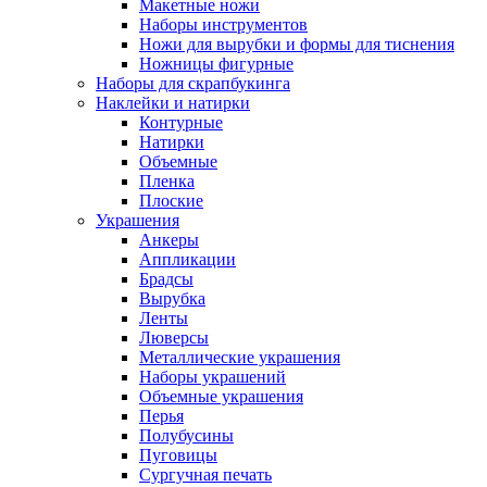
Макетные ножи
Наборы инструментов
Ножи для вырубки и формы для тиснения
Ножницы фигурные
Наборы для скрапбукинга
Наклейки и натирки
Контурные
Натирки
Объемные
Пленка
Плоские
Украшения
Анкеры
Аппликации
Брадсы
Вырубка
Ленты
Люверсы
Металлические украшения
Наборы украшений
Объемные украшения
Перья
Полубусины
Пуговицы
Сургучная печать