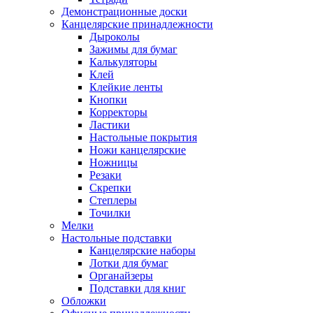
Демонстрационные доски
Канцелярские принадлежности
Дыроколы
Зажимы для бумаг
Калькуляторы
Клей
Клейкие ленты
Кнопки
Корректоры
Ластики
Настольные покрытия
Ножи канцелярские
Ножницы
Резаки
Скрепки
Степлеры
Точилки
Мелки
Настольные подставки
Канцелярские наборы
Лотки для бумаг
Органайзеры
Подставки для книг
Обложки