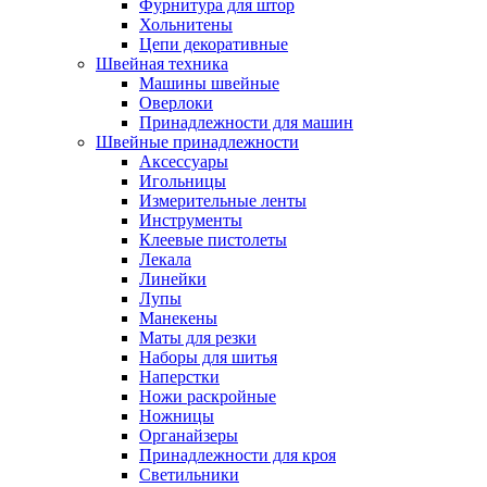
Фурнитура для штор
Хольнитены
Цепи декоративные
Швейная техника
Машины швейные
Оверлоки
Принадлежности для машин
Швейные принадлежности
Аксессуары
Игольницы
Измерительные ленты
Инструменты
Клеевые пистолеты
Лекала
Линейки
Лупы
Манекены
Маты для резки
Наборы для шитья
Наперстки
Ножи раскройные
Ножницы
Органайзеры
Принадлежности для кроя
Светильники