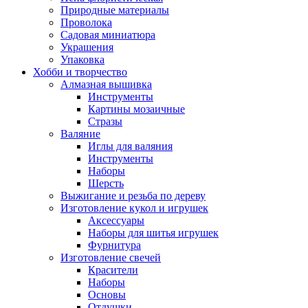
Природные материалы
Проволока
Садовая миниатюра
Украшения
Упаковка
Хобби и творчество
Алмазная вышивка
Инструменты
Картины мозаичные
Стразы
Валяние
Иглы для валяния
Инструменты
Наборы
Шерсть
Выжигание и резьба по дереву
Изготовление кукол и игрушек
Аксессуары
Наборы для шитья игрушек
Фурнитура
Изготовление свечей
Красители
Наборы
Основы
Отдушки