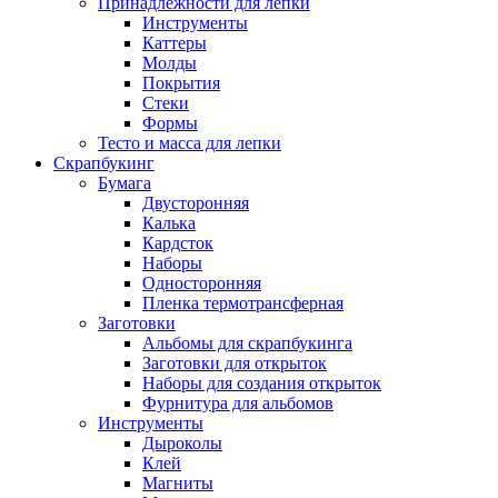
Принадлежности для лепки
Инструменты
Каттеры
Молды
Покрытия
Стеки
Формы
Тесто и масса для лепки
Скрапбукинг
Бумага
Двусторонняя
Калька
Кардсток
Наборы
Односторонняя
Пленка термотрансферная
Заготовки
Альбомы для скрапбукинга
Заготовки для открыток
Наборы для создания открыток
Фурнитура для альбомов
Инструменты
Дыроколы
Клей
Магниты