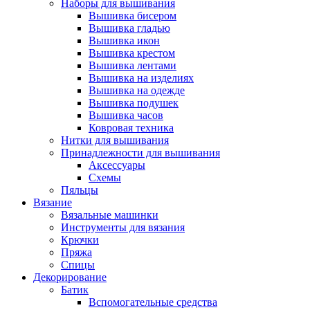
Наборы для вышивания
Вышивка бисером
Вышивка гладью
Вышивка икон
Вышивка крестом
Вышивка лентами
Вышивка на изделиях
Вышивка на одежде
Вышивка подушек
Вышивка часов
Ковровая техника
Нитки для вышивания
Принадлежности для вышивания
Аксессуары
Схемы
Пяльцы
Вязание
Вязальные машинки
Инструменты для вязания
Крючки
Пряжа
Спицы
Декорирование
Батик
Вспомогательные средства