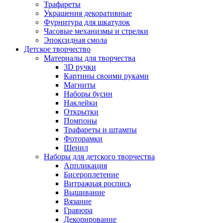
Трафареты
Украшения декоративные
Фурнитура для шкатулок
Часовые механизмы и стрелки
Эпоксидная смола
Детское творчество
Материалы для творчества
3D ручки
Картины своими руками
Магниты
Наборы бусин
Наклейки
Открытки
Помпоны
Трафареты и штампы
Фоторамки
Шенил
Наборы для детского творчества
Аппликация
Бисероплетение
Витражная роспись
Вышивание
Вязание
Гравюра
Декорирование