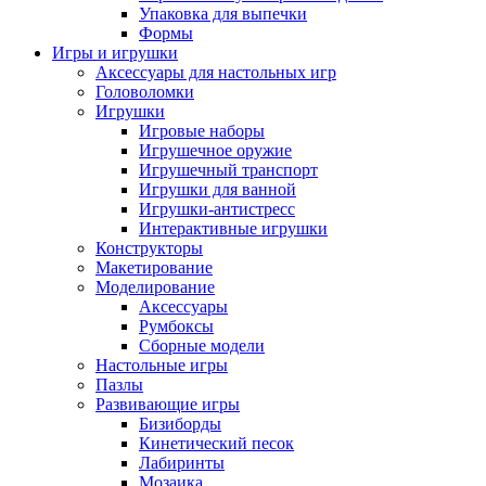
Упаковка для выпечки
Формы
Игры и игрушки
Аксессуары для настольных игр
Головоломки
Игрушки
Игровые наборы
Игрушечное оружие
Игрушечный транспорт
Игрушки для ванной
Игрушки-антистресс
Интерактивные игрушки
Конструкторы
Макетирование
Моделирование
Аксессуары
Румбоксы
Сборные модели
Настольные игры
Пазлы
Развивающие игры
Бизиборды
Кинетический песок
Лабиринты
Мозаика