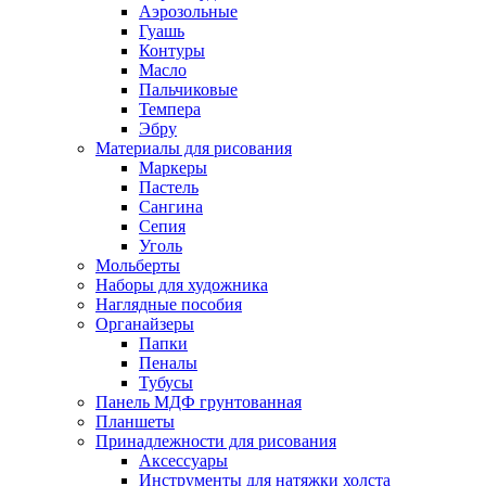
Аэрозольные
Гуашь
Контуры
Масло
Пальчиковые
Темпера
Эбру
Материалы для рисования
Маркеры
Пастель
Сангина
Сепия
Уголь
Мольберты
Наборы для художника
Наглядные пособия
Органайзеры
Папки
Пеналы
Тубусы
Панель МДФ грунтованная
Планшеты
Принадлежности для рисования
Аксессуары
Инструменты для натяжки холста