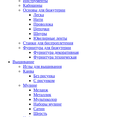
Инструменты
Кабошоны
Основы для бижутерии
Леска
Нити
Проволока
Цепочки
Шнуры
Ювелирные ленты
Станки для бисероплетения
Фурнитура для бижутерии
Фурнитура декоративная
Фурнитура техническая
Вышивание
Иглы для вышивания
Канва
Без рисунка
С рисунком
Мулине
Меланж
Металлик
Мультиколор
Наборы мулине
Сатин
Шерсть