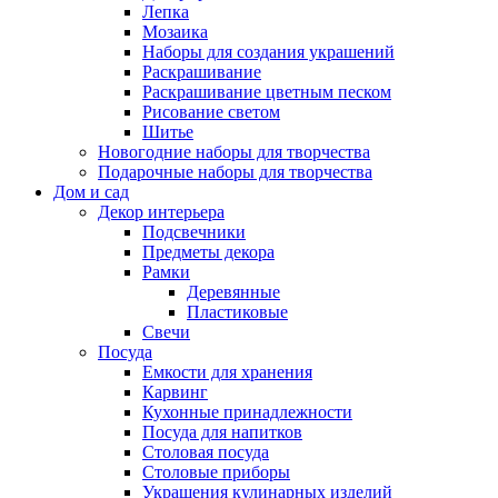
Лепка
Мозаика
Наборы для создания украшений
Раскрашивание
Раскрашивание цветным песком
Рисование светом
Шитье
Новогодние наборы для творчества
Подарочные наборы для творчества
Дом и сад
Декор интерьера
Подсвечники
Предметы декора
Рамки
Деревянные
Пластиковые
Свечи
Посуда
Емкости для хранения
Карвинг
Кухонные принадлежности
Посуда для напитков
Столовая посуда
Столовые приборы
Украшения кулинарных изделий