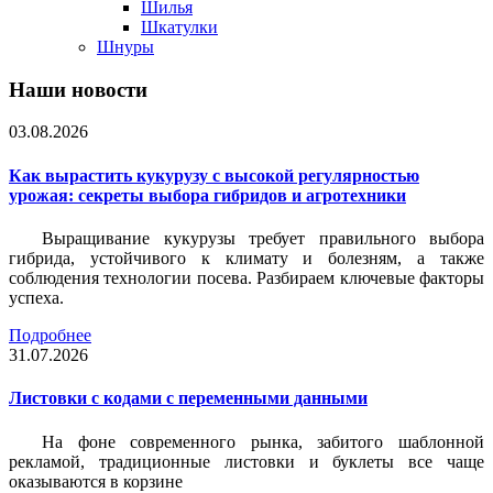
Шилья
Шкатулки
Шнуры
Наши новости
03.08.2026
Как вырастить кукурузу с высокой регулярностью
урожая: секреты выбора гибридов и агротехники
Выращивание кукурузы требует правильного выбора
гибрида, устойчивого к климату и болезням, а также
соблюдения технологии посева. Разбираем ключевые факторы
успеха.
Подробнее
31.07.2026
Листовки c кодами с переменными данными
На фоне современного рынка, забитого шаблонной
рекламой, традиционные листовки и буклеты все чаще
оказываются в корзине