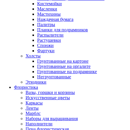
Кистемойки
Масленки
Мастихины
Наждачная бумага
Палитры
Планки для подрамников
Распылители
Растушевки
Спонжи
Фартуки
Холсты
Грунтованные на картоне
Грунтованные на оргалите
Грунтованные на подрамнике
Негрунтованные
Этюдники
Флористика
Вазы, горшки и корзины
Искусственные цветы
Каркасы
Ленты
Марблс
Наборы для выращивания
Наполнители
Пена флористическая