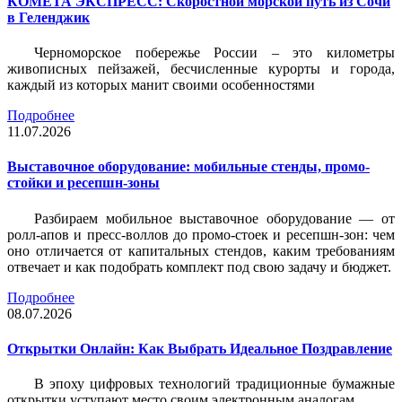
КОМЕТА ЭКСПРЕСС: Скоростной морской путь из Сочи
в Геленджик
Черноморское побережье России – это километры
живописных пейзажей, бесчисленные курорты и города,
каждый из которых манит своими особенностями
Подробнее
11.07.2026
Выставочное оборудование: мобильные стенды, промо-
стойки и ресепшн-зоны
Разбираем мобильное выставочное оборудование — от
ролл-апов и пресс-воллов до промо-стоек и ресепшн-зон: чем
оно отличается от капитальных стендов, каким требованиям
отвечает и как подобрать комплект под свою задачу и бюджет.
Подробнее
08.07.2026
Открытки Онлайн: Как Выбрать Идеальное Поздравление
В эпоху цифровых технологий традиционные бумажные
открытки уступают место своим электронным аналогам