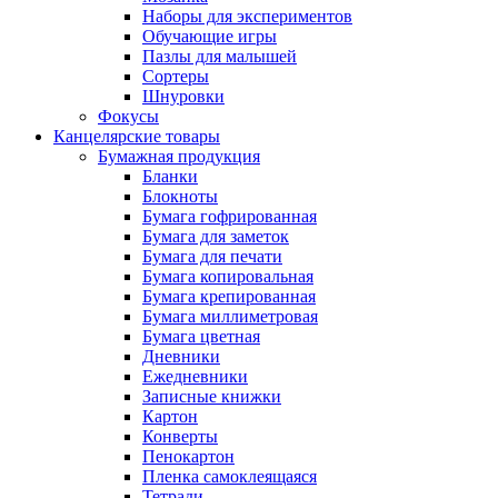
Наборы для экспериментов
Обучающие игры
Пазлы для малышей
Сортеры
Шнуровки
Фокусы
Канцелярские товары
Бумажная продукция
Бланки
Блокноты
Бумага гофрированная
Бумага для заметок
Бумага для печати
Бумага копировальная
Бумага крепированная
Бумага миллиметровая
Бумага цветная
Дневники
Ежедневники
Записные книжки
Картон
Конверты
Пенокартон
Пленка самоклеящаяся
Тетради