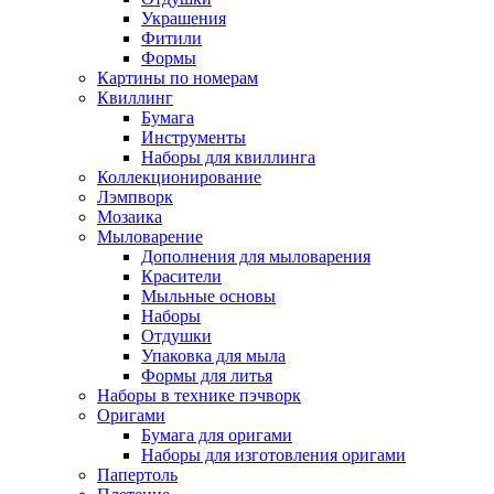
Украшения
Фитили
Формы
Картины по номерам
Квиллинг
Бумага
Инструменты
Наборы для квиллинга
Коллекционирование
Лэмпворк
Мозаика
Мыловарение
Дополнения для мыловарения
Красители
Мыльные основы
Наборы
Отдушки
Упаковка для мыла
Формы для литья
Наборы в технике пэчворк
Оригами
Бумага для оригами
Наборы для изготовления оригами
Папертоль