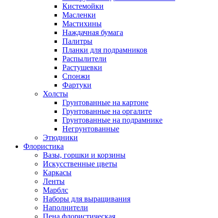
Кистемойки
Масленки
Мастихины
Наждачная бумага
Палитры
Планки для подрамников
Распылители
Растушевки
Спонжи
Фартуки
Холсты
Грунтованные на картоне
Грунтованные на оргалите
Грунтованные на подрамнике
Негрунтованные
Этюдники
Флористика
Вазы, горшки и корзины
Искусственные цветы
Каркасы
Ленты
Марблс
Наборы для выращивания
Наполнители
Пена флористическая