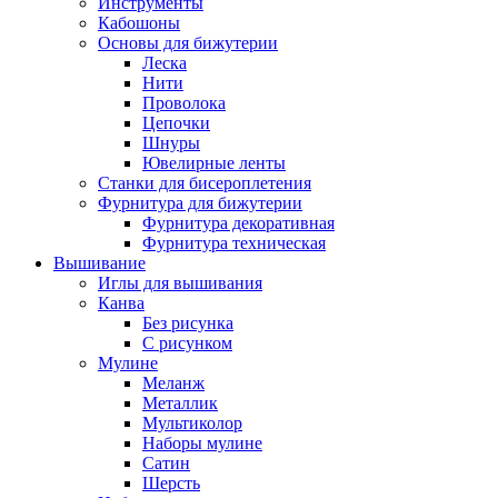
Инструменты
Кабошоны
Основы для бижутерии
Леска
Нити
Проволока
Цепочки
Шнуры
Ювелирные ленты
Станки для бисероплетения
Фурнитура для бижутерии
Фурнитура декоративная
Фурнитура техническая
Вышивание
Иглы для вышивания
Канва
Без рисунка
С рисунком
Мулине
Меланж
Металлик
Мультиколор
Наборы мулине
Сатин
Шерсть