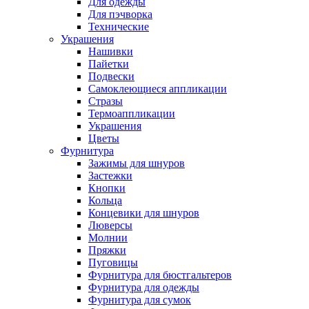
Для одежды
Для пэчворка
Технические
Украшения
Нашивки
Пайетки
Подвески
Самоклеющиеся аппликации
Стразы
Термоаппликации
Украшения
Цветы
Фурнитура
Зажимы для шнуров
Застежки
Кнопки
Кольца
Концевики для шнуров
Люверсы
Молнии
Пряжки
Пуговицы
Фурнитура для бюстгальтеров
Фурнитура для одежды
Фурнитура для сумок