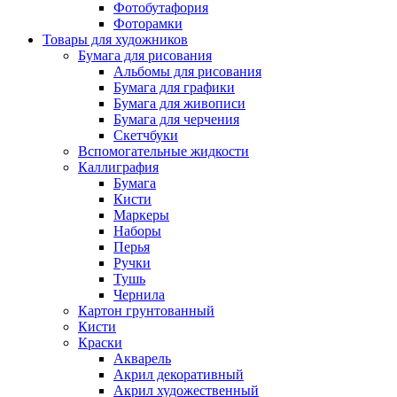
Фотобутафория
Фоторамки
Товары для художников
Бумага для рисования
Альбомы для рисования
Бумага для графики
Бумага для живописи
Бумага для черчения
Скетчбуки
Вспомогательные жидкости
Каллиграфия
Бумага
Кисти
Маркеры
Наборы
Перья
Ручки
Тушь
Чернила
Картон грунтованный
Кисти
Краски
Акварель
Акрил декоративный
Акрил художественный