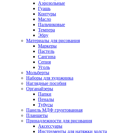
Аэрозольные
Гуашь
Контуры
Масло
Пальчиковые
Темпера
Эбру
Материалы для рисования
Маркеры
Пастель
Сангина
Сепия
Уголь
Мольберты
Наборы для художника
Наглядные пособия
Органайзеры
Папки
Пеналы
Тубусы
Панель МДФ грунтованная
Планшеты
Принадлежности для рисования
Аксессуары
Инструменты для натяжки холста