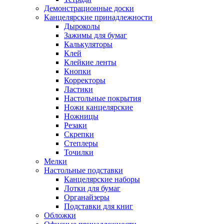
Демонстрационные доски
Канцелярские принадлежности
Дыроколы
Зажимы для бумаг
Калькуляторы
Клей
Клейкие ленты
Кнопки
Корректоры
Ластики
Настольные покрытия
Ножи канцелярские
Ножницы
Резаки
Скрепки
Степлеры
Точилки
Мелки
Настольные подставки
Канцелярские наборы
Лотки для бумаг
Органайзеры
Подставки для книг
Обложки