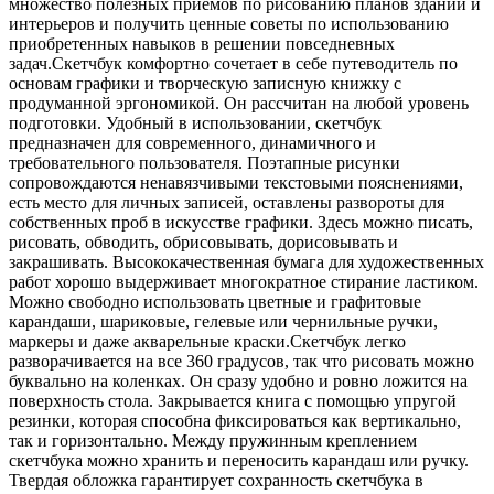
множество полезных приемов по рисованию планов зданий и
интерьеров и получить ценные советы по использованию
приобретенных навыков в решении повседневных
задач.Скетчбук комфортно сочетает в себе путеводитель по
основам графики и творческую записную книжку с
продуманной эргономикой. Он рассчитан на любой уровень
подготовки. Удобный в использовании, скетчбук
предназначен для современного, динамичного и
требовательного пользователя. Поэтапные рисунки
сопровождаются ненавязчивыми текстовыми пояснениями,
есть место для личных записей, оставлены развороты для
собственных проб в искусстве графики. Здесь можно писать,
рисовать, обводить, обрисовывать, дорисовывать и
закрашивать. Высококачественная бумага для художественных
работ хорошо выдерживает многократное стирание ластиком.
Можно свободно использовать цветные и графитовые
карандаши, шариковые, гелевые или чернильные ручки,
маркеры и даже акварельные краски.Скетчбук легко
разворачивается на все 360 градусов, так что рисовать можно
буквально на коленках. Он сразу удобно и ровно ложится на
поверхность стола. Закрывается книга с помощью упругой
резинки, которая способна фиксироваться как вертикально,
так и горизонтально. Между пружинным креплением
скетчбука можно хранить и переносить карандаш или ручку.
Твердая обложка гарантирует сохранность скетчбука в