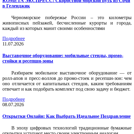
КОМЕТА ЭКСПРЕСС: Скоростной морской путь из Сочи
в Геленджик
Черноморское побережье России – это километры
живописных пейзажей, бесчисленные курорты и города,
каждый из которых манит своими особенностями
Подробнее
11.07.2026
Выставочное оборудование: мобильные стенды, промо-
стойки и ресепшн-зоны
Разбираем мобильное выставочное оборудование — от
ролл-апов и пресс-воллов до промо-стоек и ресепшн-зон: чем
оно отличается от капитальных стендов, каким требованиям
отвечает и как подобрать комплект под свою задачу и бюджет.
Подробнее
08.07.2026
Открытки Онлайн: Как Выбрать Идеальное Поздравление
В эпоху цифровых технологий традиционные бумажные
открытки уступают место своим электронным аналогам