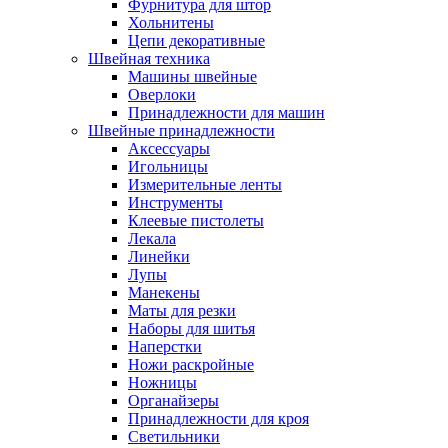
Фурнитура для штор
Хольнитены
Цепи декоративные
Швейная техника
Машины швейные
Оверлоки
Принадлежности для машин
Швейные принадлежности
Аксессуары
Игольницы
Измерительные ленты
Инструменты
Клеевые пистолеты
Лекала
Линейки
Лупы
Манекены
Маты для резки
Наборы для шитья
Наперстки
Ножи раскройные
Ножницы
Органайзеры
Принадлежности для кроя
Светильники