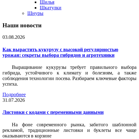
Шилья
Шкатулки
Шнуры
Наши новости
03.08.2026
Как вырастить кукурузу с высокой регулярностью
урожая: секреты выбора гибридов и агротехники
Выращивание кукурузы требует правильного выбора
гибрида, устойчивого к климату и болезням, а также
соблюдения технологии посева. Разбираем ключевые факторы
успеха.
Подробнее
31.07.2026
Листовки c кодами с переменными данными
На фоне современного рынка, забитого шаблонной
рекламой, традиционные листовки и буклеты все чаще
оказываются в корзине