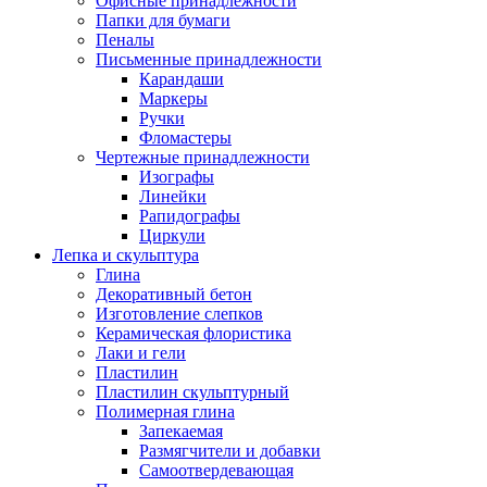
Офисные принадлежности
Папки для бумаги
Пеналы
Письменные принадлежности
Карандаши
Маркеры
Ручки
Фломастеры
Чертежные принадлежности
Изографы
Линейки
Рапидографы
Циркули
Лепка и скульптура
Глина
Декоративный бетон
Изготовление слепков
Керамическая флористика
Лаки и гели
Пластилин
Пластилин скульптурный
Полимерная глина
Запекаемая
Размягчители и добавки
Самоотвердевающая