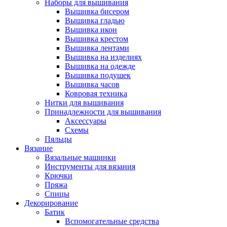
Наборы для вышивания
Вышивка бисером
Вышивка гладью
Вышивка икон
Вышивка крестом
Вышивка лентами
Вышивка на изделиях
Вышивка на одежде
Вышивка подушек
Вышивка часов
Ковровая техника
Нитки для вышивания
Принадлежности для вышивания
Аксессуары
Схемы
Пяльцы
Вязание
Вязальные машинки
Инструменты для вязания
Крючки
Пряжа
Спицы
Декорирование
Батик
Вспомогательные средства