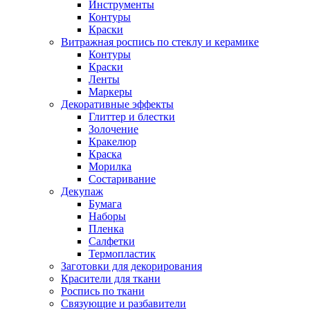
Инструменты
Контуры
Краски
Витражная роспись по стеклу и керамике
Контуры
Краски
Ленты
Маркеры
Декоративные эффекты
Глиттер и блестки
Золочение
Кракелюр
Краска
Морилка
Состаривание
Декупаж
Бумага
Наборы
Пленка
Салфетки
Термопластик
Заготовки для декорирования
Красители для ткани
Роспись по ткани
Связующие и разбавители