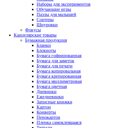
Наборы для экспериментов
Обучающие игры
Пазлы для малышей
Сортеры
Шнуровки
Фокусы
Канцелярские товары
Бумажная продукция
Бланки
Блокноты
Бумага гофрированная
Бумага для заметок
Бумага для печати
Бумага копировальная
Бумага крепированная
Бумага миллиметровая
Бумага цветная
Дневники
Ежедневники
Записные книжки
Картон
Конверты
Пенокартон
Пленка самоклеящаяся
Тетради