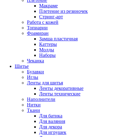
Плетение
Макраме
Плетение из резиночек
Стринг-арт
Работа с кожей
Топиарии
Фоамиран
Замша пластичная
Каттеры
Молды
Наборы
Чеканка
Шитье
Булавки
Иглы
Ленты для шитья
Ленты декоративные
Ленты технические
Наполнители
Нитки
Ткани
Для батика
Для валяния
Для декора
Для игрушек