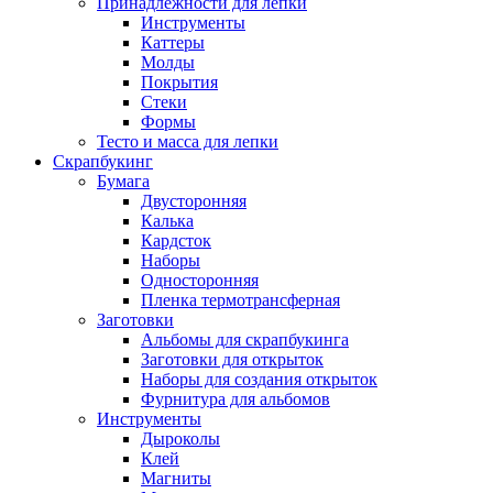
Принадлежности для лепки
Инструменты
Каттеры
Молды
Покрытия
Стеки
Формы
Тесто и масса для лепки
Скрапбукинг
Бумага
Двусторонняя
Калька
Кардсток
Наборы
Односторонняя
Пленка термотрансферная
Заготовки
Альбомы для скрапбукинга
Заготовки для открыток
Наборы для создания открыток
Фурнитура для альбомов
Инструменты
Дыроколы
Клей
Магниты