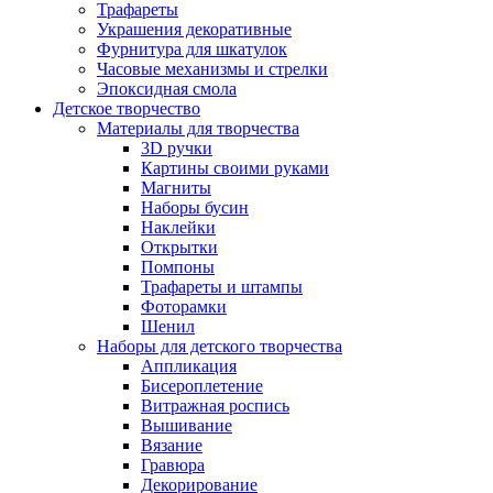
Трафареты
Украшения декоративные
Фурнитура для шкатулок
Часовые механизмы и стрелки
Эпоксидная смола
Детское творчество
Материалы для творчества
3D ручки
Картины своими руками
Магниты
Наборы бусин
Наклейки
Открытки
Помпоны
Трафареты и штампы
Фоторамки
Шенил
Наборы для детского творчества
Аппликация
Бисероплетение
Витражная роспись
Вышивание
Вязание
Гравюра
Декорирование