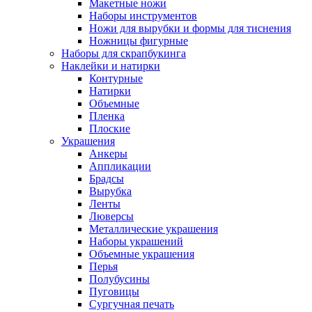
Макетные ножи
Наборы инструментов
Ножи для вырубки и формы для тиснения
Ножницы фигурные
Наборы для скрапбукинга
Наклейки и натирки
Контурные
Натирки
Объемные
Пленка
Плоские
Украшения
Анкеры
Аппликации
Брадсы
Вырубка
Ленты
Люверсы
Металлические украшения
Наборы украшений
Объемные украшения
Перья
Полубусины
Пуговицы
Сургучная печать