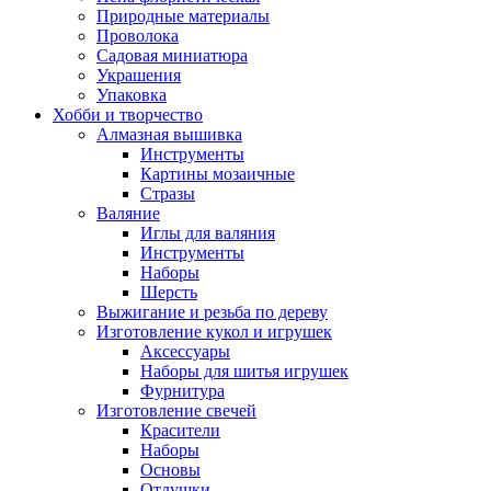
Природные материалы
Проволока
Садовая миниатюра
Украшения
Упаковка
Хобби и творчество
Алмазная вышивка
Инструменты
Картины мозаичные
Стразы
Валяние
Иглы для валяния
Инструменты
Наборы
Шерсть
Выжигание и резьба по дереву
Изготовление кукол и игрушек
Аксессуары
Наборы для шитья игрушек
Фурнитура
Изготовление свечей
Красители
Наборы
Основы
Отдушки