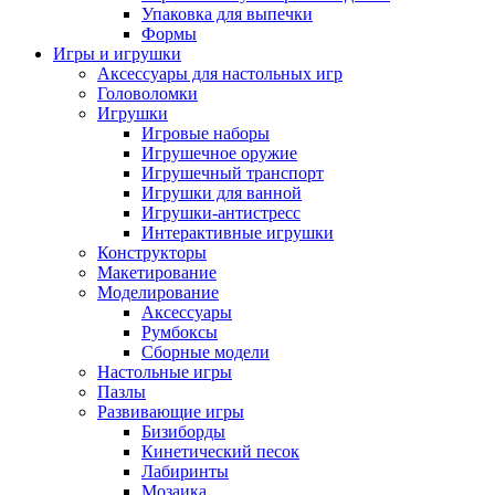
Упаковка для выпечки
Формы
Игры и игрушки
Аксессуары для настольных игр
Головоломки
Игрушки
Игровые наборы
Игрушечное оружие
Игрушечный транспорт
Игрушки для ванной
Игрушки-антистресс
Интерактивные игрушки
Конструкторы
Макетирование
Моделирование
Аксессуары
Румбоксы
Сборные модели
Настольные игры
Пазлы
Развивающие игры
Бизиборды
Кинетический песок
Лабиринты
Мозаика