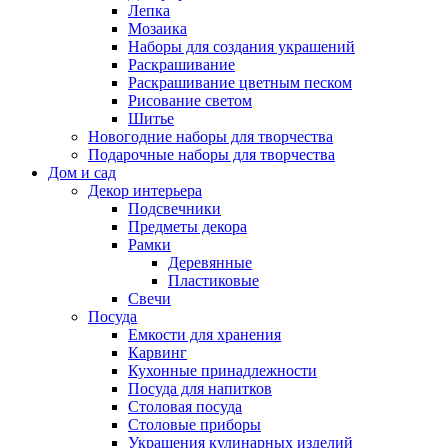
Лепка
Мозаика
Наборы для создания украшений
Раскрашивание
Раскрашивание цветным песком
Рисование светом
Шитье
Новогодние наборы для творчества
Подарочные наборы для творчества
Дом и сад
Декор интерьера
Подсвечники
Предметы декора
Рамки
Деревянные
Пластиковые
Свечи
Посуда
Емкости для хранения
Карвинг
Кухонные принадлежности
Посуда для напитков
Столовая посуда
Столовые приборы
Украшения кулинарных изделий