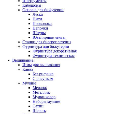
Инструменты
Кабошоны
Основы для бижутерии
Леска
Нити
Проволока
Цепочки
Шнуры
Ювелирные ленты
Станки для бисероплетения
Фурнитура для бижутерии
Фурнитура декоративная
Фурнитура техническая
Вышивание
Иглы для вышивания
Канва
Без рисунка
С рисунком
Мулине
Меланж
Металлик
Мультиколор
Наборы мулине
Сатин
Шерсть