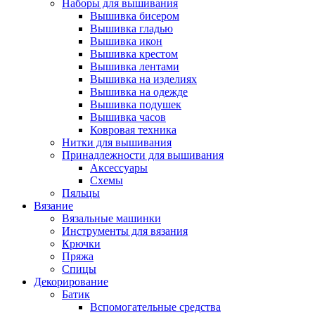
Наборы для вышивания
Вышивка бисером
Вышивка гладью
Вышивка икон
Вышивка крестом
Вышивка лентами
Вышивка на изделиях
Вышивка на одежде
Вышивка подушек
Вышивка часов
Ковровая техника
Нитки для вышивания
Принадлежности для вышивания
Аксессуары
Схемы
Пяльцы
Вязание
Вязальные машинки
Инструменты для вязания
Крючки
Пряжа
Спицы
Декорирование
Батик
Вспомогательные средства