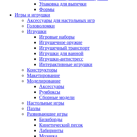
Упаковка для выпечки
Формы
Игры и игрушки
Аксессуары для настольных игр
Головоломки
Игрушки
Игровые наборы
Игрушечное оружие
Игрушечный транспорт
Игрушки для ванной
Игрушки-антистресс
Интерактивные игрушки
Конструкторы
Макетирование
Моделирование
Аксессуары
Румбоксы
Сборные модели
Настольные игры
Пазлы
Развивающие игры
Бизиборды
Кинетический песок
Лабиринты
Мозаика