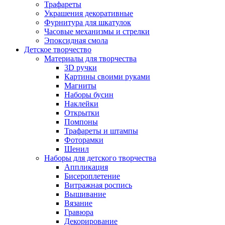
Трафареты
Украшения декоративные
Фурнитура для шкатулок
Часовые механизмы и стрелки
Эпоксидная смола
Детское творчество
Материалы для творчества
3D ручки
Картины своими руками
Магниты
Наборы бусин
Наклейки
Открытки
Помпоны
Трафареты и штампы
Фоторамки
Шенил
Наборы для детского творчества
Аппликация
Бисероплетение
Витражная роспись
Вышивание
Вязание
Гравюра
Декорирование