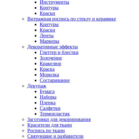
Инструменты
Контуры
Краски
Витражная роспись по стеклу и керамике
Контуры
Краски
Ленты
Маркеры
Декоративные эффекты
Глиттер и блестки
Золочение
Кракелюр
Краска
Морилка
Состаривание
Декупаж
Бумага
Наборы
Пленка
Салфетки
Термопластик
Заготовки для декорирования
Красители для ткани
Роспись по ткани
Связующие и разбавители