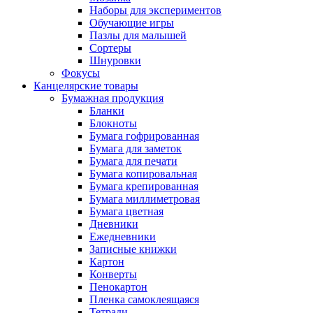
Наборы для экспериментов
Обучающие игры
Пазлы для малышей
Сортеры
Шнуровки
Фокусы
Канцелярские товары
Бумажная продукция
Бланки
Блокноты
Бумага гофрированная
Бумага для заметок
Бумага для печати
Бумага копировальная
Бумага крепированная
Бумага миллиметровая
Бумага цветная
Дневники
Ежедневники
Записные книжки
Картон
Конверты
Пенокартон
Пленка самоклеящаяся
Тетради