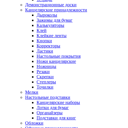
Демонстрационные доски
Канцелярские принадлежности
Дыроколы
Зажимы для бумаг
Калькуляторы
Клей
Клейкие ленты
Кнопки
Корректоры
Ластики
Настольные покрытия
Ножи канцелярские
Ножницы
Резаки
Скрепки
Степлеры
Точилки
Мелки
Настольные подставки
Канцелярские наборы
Лотки для бумаг
Органайзеры
Подставки для книг
Обложки