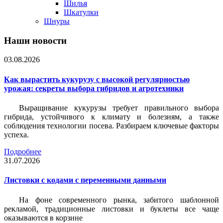
Шилья
Шкатулки
Шнуры
Наши новости
03.08.2026
Как вырастить кукурузу с высокой регулярностью
урожая: секреты выбора гибридов и агротехники
Выращивание кукурузы требует правильного выбора
гибрида, устойчивого к климату и болезням, а также
соблюдения технологии посева. Разбираем ключевые факторы
успеха.
Подробнее
31.07.2026
Листовки c кодами с переменными данными
На фоне современного рынка, забитого шаблонной
рекламой, традиционные листовки и буклеты все чаще
оказываются в корзине