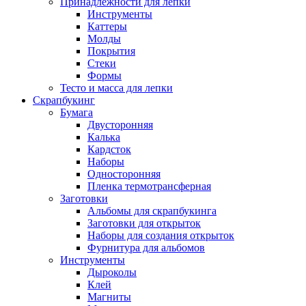
Принадлежности для лепки
Инструменты
Каттеры
Молды
Покрытия
Стеки
Формы
Тесто и масса для лепки
Скрапбукинг
Бумага
Двусторонняя
Калька
Кардсток
Наборы
Односторонняя
Пленка термотрансферная
Заготовки
Альбомы для скрапбукинга
Заготовки для открыток
Наборы для создания открыток
Фурнитура для альбомов
Инструменты
Дыроколы
Клей
Магниты