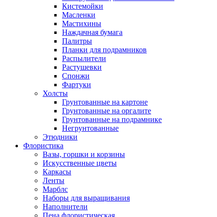
Кистемойки
Масленки
Мастихины
Наждачная бумага
Палитры
Планки для подрамников
Распылители
Растушевки
Спонжи
Фартуки
Холсты
Грунтованные на картоне
Грунтованные на оргалите
Грунтованные на подрамнике
Негрунтованные
Этюдники
Флористика
Вазы, горшки и корзины
Искусственные цветы
Каркасы
Ленты
Марблс
Наборы для выращивания
Наполнители
Пена флористическая