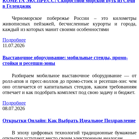
КОМЕТА ЭКСПРЕСС: Скоростной морской путь из Сочи
в Геленджик
Черноморское побережье России – это километры
живописных пейзажей, бесчисленные курорты и города,
каждый из которых манит своими особенностями
Подробнее
11.07.2026
Выставочное оборудование: мобильные стенды, промо-
стойки и ресепшн-зоны
Разбираем мобильное выставочное оборудование — от
ролл-апов и пресс-воллов до промо-стоек и ресепшн-зон: чем
оно отличается от капитальных стендов, каким требованиям
отвечает и как подобрать комплект под свою задачу и бюджет.
Подробнее
08.07.2026
Открытки Онлайн: Как Выбрать Идеальное Поздравление
В эпоху цифровых технологий традиционные бумажные
открытки уступают место своим электронным аналогам