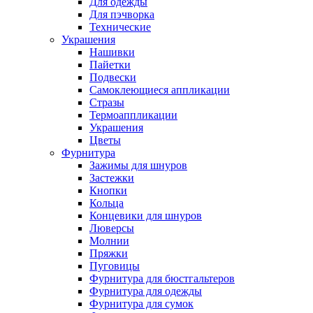
Для одежды
Для пэчворка
Технические
Украшения
Нашивки
Пайетки
Подвески
Самоклеющиеся аппликации
Стразы
Термоаппликации
Украшения
Цветы
Фурнитура
Зажимы для шнуров
Застежки
Кнопки
Кольца
Концевики для шнуров
Люверсы
Молнии
Пряжки
Пуговицы
Фурнитура для бюстгальтеров
Фурнитура для одежды
Фурнитура для сумок