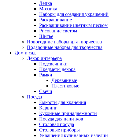
Лепка
Мозаика
Наборы для создания украшений
Раскрашивание
Раскрашивание цветным песком
Рисование светом
Шитье
Новогодние наборы для творчества
Подарочные наборы для творчества
Дом и сад
Декор интерьера
Подсвечники
Предметы декора
Рамки
Деревянные
Пластиковые
Свечи
Посуда
Емкости для хранения
Карвинг
Кухонные принадлежности
Посуда для напитков
Столовая посуда
Столовые приборы
Украшения кулинарных изделий