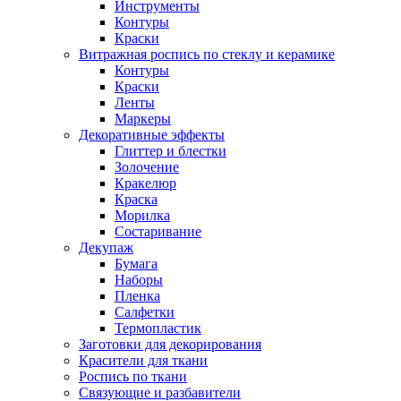
Инструменты
Контуры
Краски
Витражная роспись по стеклу и керамике
Контуры
Краски
Ленты
Маркеры
Декоративные эффекты
Глиттер и блестки
Золочение
Кракелюр
Краска
Морилка
Состаривание
Декупаж
Бумага
Наборы
Пленка
Салфетки
Термопластик
Заготовки для декорирования
Красители для ткани
Роспись по ткани
Связующие и разбавители