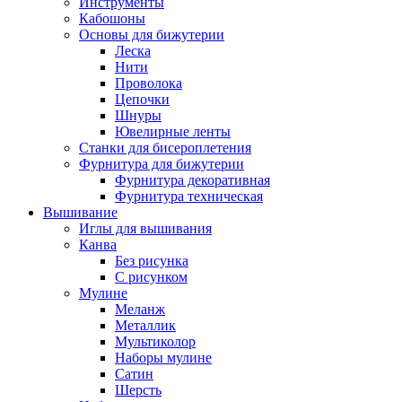
Инструменты
Кабошоны
Основы для бижутерии
Леска
Нити
Проволока
Цепочки
Шнуры
Ювелирные ленты
Станки для бисероплетения
Фурнитура для бижутерии
Фурнитура декоративная
Фурнитура техническая
Вышивание
Иглы для вышивания
Канва
Без рисунка
С рисунком
Мулине
Меланж
Металлик
Мультиколор
Наборы мулине
Сатин
Шерсть