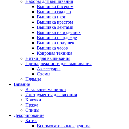
Наборы для вышивания
Вышивка бисером
Вышивка гладью
Вышивка икон
Вышивка крестом
Вышивка лентами
Вышивка на изделиях
Вышивка на одежде
Вышивка подушек
Вышивка часов
Ковровая техника
Нитки для вышивания
Принадлежности для вышивания
Аксессуары
Схемы
Пяльцы
Вязание
Вязальные машинки
Инструменты для вязания
Крючки
Пряжа
Спицы
Декорирование
Батик
Вспомогательные средства