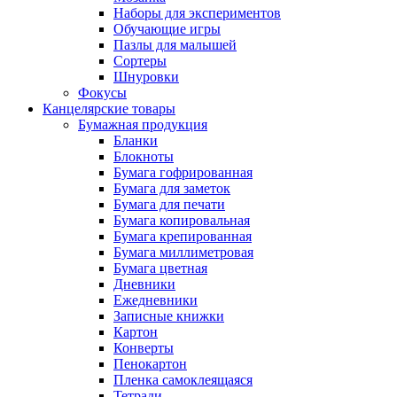
Наборы для экспериментов
Обучающие игры
Пазлы для малышей
Сортеры
Шнуровки
Фокусы
Канцелярские товары
Бумажная продукция
Бланки
Блокноты
Бумага гофрированная
Бумага для заметок
Бумага для печати
Бумага копировальная
Бумага крепированная
Бумага миллиметровая
Бумага цветная
Дневники
Ежедневники
Записные книжки
Картон
Конверты
Пенокартон
Пленка самоклеящаяся
Тетради