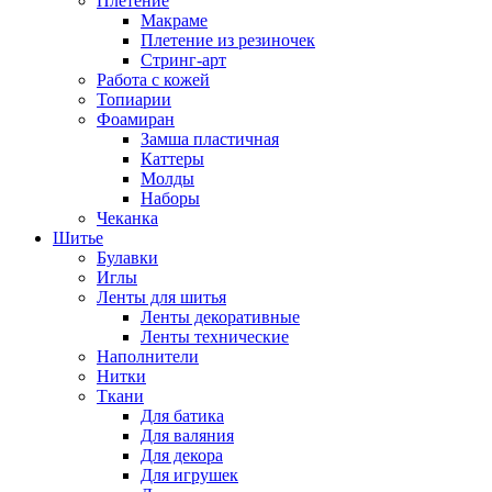
Плетение
Макраме
Плетение из резиночек
Стринг-арт
Работа с кожей
Топиарии
Фоамиран
Замша пластичная
Каттеры
Молды
Наборы
Чеканка
Шитье
Булавки
Иглы
Ленты для шитья
Ленты декоративные
Ленты технические
Наполнители
Нитки
Ткани
Для батика
Для валяния
Для декора
Для игрушек