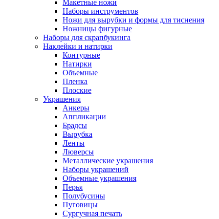
Макетные ножи
Наборы инструментов
Ножи для вырубки и формы для тиснения
Ножницы фигурные
Наборы для скрапбукинга
Наклейки и натирки
Контурные
Натирки
Объемные
Пленка
Плоские
Украшения
Анкеры
Аппликации
Брадсы
Вырубка
Ленты
Люверсы
Металлические украшения
Наборы украшений
Объемные украшения
Перья
Полубусины
Пуговицы
Сургучная печать