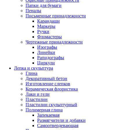
Офисные принадлежности
Папки для бумаги
Пеналы
Письменные принадлежности
Карандаши
Маркеры
Ручки
Фломастеры
Чертежные принадлежности
Изографы
Линейки
Рапидографы
Циркули
Лепка и скульптура
Глина
Декоративный бетон
Изготовление слепков
Керамическая флористика
Лаки и гели
Пластилин
Пластилин скульптурный
Полимерная глина
Запекаемая
Размягчители и добавки
Самоотвердевающая