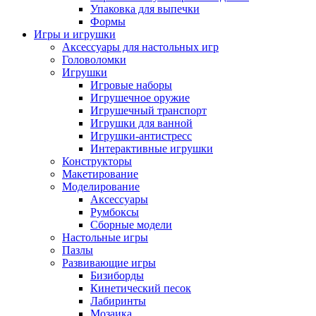
Упаковка для выпечки
Формы
Игры и игрушки
Аксессуары для настольных игр
Головоломки
Игрушки
Игровые наборы
Игрушечное оружие
Игрушечный транспорт
Игрушки для ванной
Игрушки-антистресс
Интерактивные игрушки
Конструкторы
Макетирование
Моделирование
Аксессуары
Румбоксы
Сборные модели
Настольные игры
Пазлы
Развивающие игры
Бизиборды
Кинетический песок
Лабиринты
Мозаика