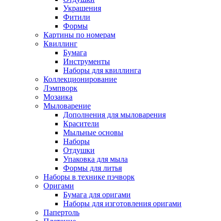
Украшения
Фитили
Формы
Картины по номерам
Квиллинг
Бумага
Инструменты
Наборы для квиллинга
Коллекционирование
Лэмпворк
Мозаика
Мыловарение
Дополнения для мыловарения
Красители
Мыльные основы
Наборы
Отдушки
Упаковка для мыла
Формы для литья
Наборы в технике пэчворк
Оригами
Бумага для оригами
Наборы для изготовления оригами
Папертоль