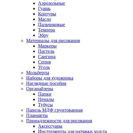
Аэрозольные
Гуашь
Контуры
Масло
Пальчиковые
Темпера
Эбру
Материалы для рисования
Маркеры
Пастель
Сангина
Сепия
Уголь
Мольберты
Наборы для художника
Наглядные пособия
Органайзеры
Папки
Пеналы
Тубусы
Панель МДФ грунтованная
Планшеты
Принадлежности для рисования
Аксессуары
Инструменты для натяжки холста