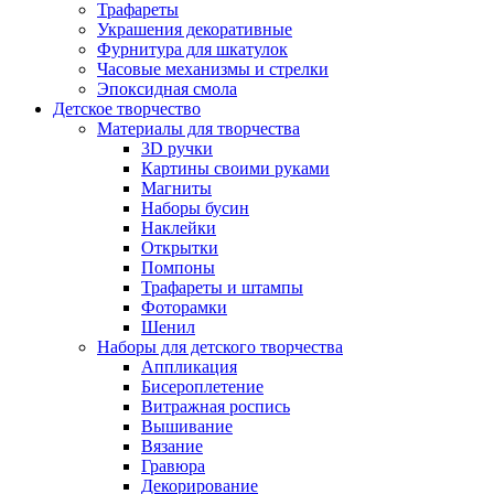
Трафареты
Украшения декоративные
Фурнитура для шкатулок
Часовые механизмы и стрелки
Эпоксидная смола
Детское творчество
Материалы для творчества
3D ручки
Картины своими руками
Магниты
Наборы бусин
Наклейки
Открытки
Помпоны
Трафареты и штампы
Фоторамки
Шенил
Наборы для детского творчества
Аппликация
Бисероплетение
Витражная роспись
Вышивание
Вязание
Гравюра
Декорирование