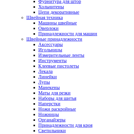
Фурнитура для штор
Хольнитены
Цепи декоративные
Швейная техника
Машины швейные
Оверлоки
Принадлежности для машин
Швейные принадлежности
Аксессуары
Игольницы
Измерительные ленты
Инструменты
Клеевые пистолеты
Лекала
Линейки
Лупы
Манекены
Маты для резки
Наборы для шитья
Наперстки
Ножи раскройные
Ножницы
Органайзеры
Принадлежности для кроя
Светильники