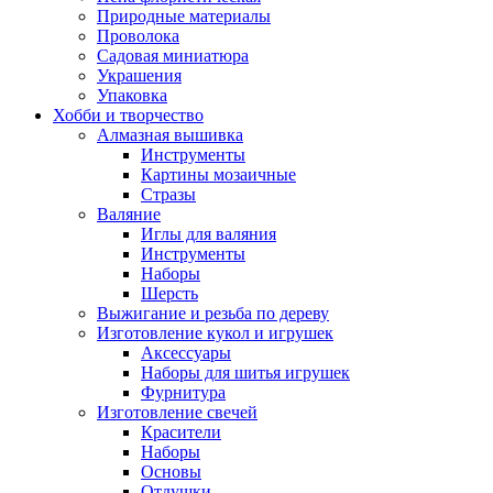
Природные материалы
Проволока
Садовая миниатюра
Украшения
Упаковка
Хобби и творчество
Алмазная вышивка
Инструменты
Картины мозаичные
Стразы
Валяние
Иглы для валяния
Инструменты
Наборы
Шерсть
Выжигание и резьба по дереву
Изготовление кукол и игрушек
Аксессуары
Наборы для шитья игрушек
Фурнитура
Изготовление свечей
Красители
Наборы
Основы
Отдушки