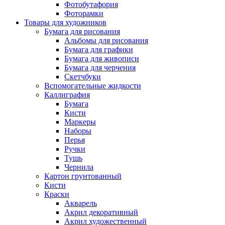
Фотобутафория
Фоторамки
Товары для художников
Бумага для рисования
Альбомы для рисования
Бумага для графики
Бумага для живописи
Бумага для черчения
Скетчбуки
Вспомогательные жидкости
Каллиграфия
Бумага
Кисти
Маркеры
Наборы
Перья
Ручки
Тушь
Чернила
Картон грунтованный
Кисти
Краски
Акварель
Акрил декоративный
Акрил художественный