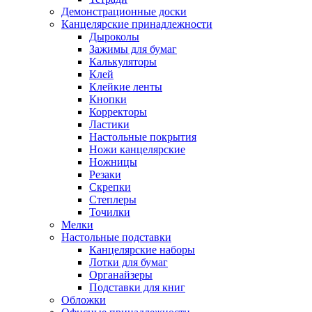
Демонстрационные доски
Канцелярские принадлежности
Дыроколы
Зажимы для бумаг
Калькуляторы
Клей
Клейкие ленты
Кнопки
Корректоры
Ластики
Настольные покрытия
Ножи канцелярские
Ножницы
Резаки
Скрепки
Степлеры
Точилки
Мелки
Настольные подставки
Канцелярские наборы
Лотки для бумаг
Органайзеры
Подставки для книг
Обложки