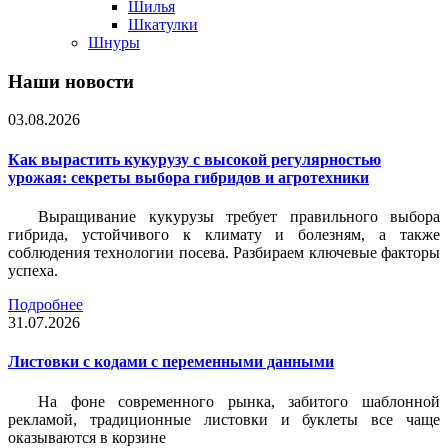
Шилья
Шкатулки
Шнуры
Наши новости
03.08.2026
Как вырастить кукурузу с высокой регулярностью
урожая: секреты выбора гибридов и агротехники
Выращивание кукурузы требует правильного выбора
гибрида, устойчивого к климату и болезням, а также
соблюдения технологии посева. Разбираем ключевые факторы
успеха.
Подробнее
31.07.2026
Листовки c кодами с переменными данными
На фоне современного рынка, забитого шаблонной
рекламой, традиционные листовки и буклеты все чаще
оказываются в корзине