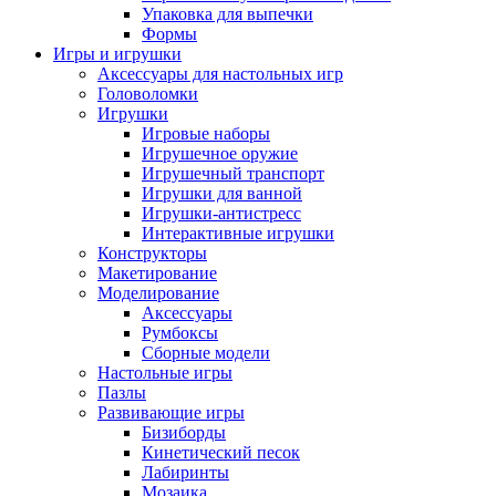
Упаковка для выпечки
Формы
Игры и игрушки
Аксессуары для настольных игр
Головоломки
Игрушки
Игровые наборы
Игрушечное оружие
Игрушечный транспорт
Игрушки для ванной
Игрушки-антистресс
Интерактивные игрушки
Конструкторы
Макетирование
Моделирование
Аксессуары
Румбоксы
Сборные модели
Настольные игры
Пазлы
Развивающие игры
Бизиборды
Кинетический песок
Лабиринты
Мозаика