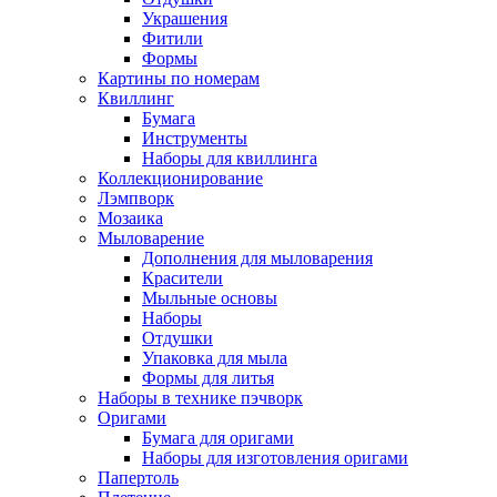
Украшения
Фитили
Формы
Картины по номерам
Квиллинг
Бумага
Инструменты
Наборы для квиллинга
Коллекционирование
Лэмпворк
Мозаика
Мыловарение
Дополнения для мыловарения
Красители
Мыльные основы
Наборы
Отдушки
Упаковка для мыла
Формы для литья
Наборы в технике пэчворк
Оригами
Бумага для оригами
Наборы для изготовления оригами
Папертоль