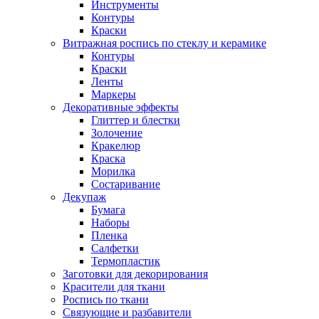
Инструменты
Контуры
Краски
Витражная роспись по стеклу и керамике
Контуры
Краски
Ленты
Маркеры
Декоративные эффекты
Глиттер и блестки
Золочение
Кракелюр
Краска
Морилка
Состаривание
Декупаж
Бумага
Наборы
Пленка
Салфетки
Термопластик
Заготовки для декорирования
Красители для ткани
Роспись по ткани
Связующие и разбавители