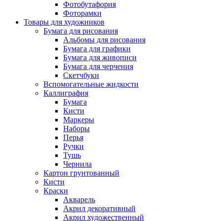
Фотобутафория
Фоторамки
Товары для художников
Бумага для рисования
Альбомы для рисования
Бумага для графики
Бумага для живописи
Бумага для черчения
Скетчбуки
Вспомогательные жидкости
Каллиграфия
Бумага
Кисти
Маркеры
Наборы
Перья
Ручки
Тушь
Чернила
Картон грунтованный
Кисти
Краски
Акварель
Акрил декоративный
Акрил художественный