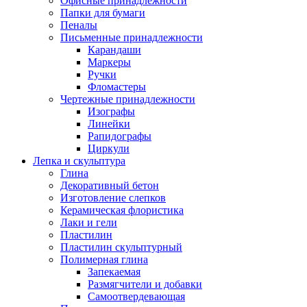
Офисные принадлежности
Папки для бумаги
Пеналы
Письменные принадлежности
Карандаши
Маркеры
Ручки
Фломастеры
Чертежные принадлежности
Изографы
Линейки
Рапидографы
Циркули
Лепка и скульптура
Глина
Декоративный бетон
Изготовление слепков
Керамическая флористика
Лаки и гели
Пластилин
Пластилин скульптурный
Полимерная глина
Запекаемая
Размягчители и добавки
Самоотвердевающая