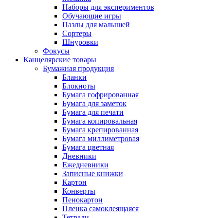
Наборы для экспериментов
Обучающие игры
Пазлы для малышей
Сортеры
Шнуровки
Фокусы
Канцелярские товары
Бумажная продукция
Бланки
Блокноты
Бумага гофрированная
Бумага для заметок
Бумага для печати
Бумага копировальная
Бумага крепированная
Бумага миллиметровая
Бумага цветная
Дневники
Ежедневники
Записные книжки
Картон
Конверты
Пенокартон
Пленка самоклеящаяся
Тетради