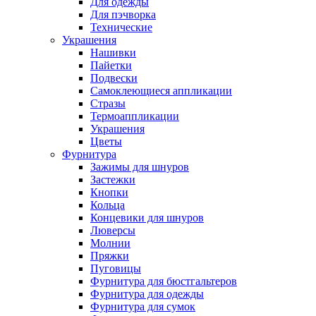
Для одежды
Для пэчворка
Технические
Украшения
Нашивки
Пайетки
Подвески
Самоклеющиеся аппликации
Стразы
Термоаппликации
Украшения
Цветы
Фурнитура
Зажимы для шнуров
Застежки
Кнопки
Кольца
Концевики для шнуров
Люверсы
Молнии
Пряжки
Пуговицы
Фурнитура для бюстгальтеров
Фурнитура для одежды
Фурнитура для сумок