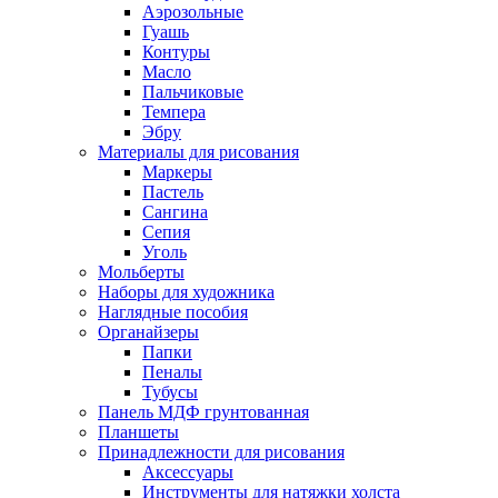
Аэрозольные
Гуашь
Контуры
Масло
Пальчиковые
Темпера
Эбру
Материалы для рисования
Маркеры
Пастель
Сангина
Сепия
Уголь
Мольберты
Наборы для художника
Наглядные пособия
Органайзеры
Папки
Пеналы
Тубусы
Панель МДФ грунтованная
Планшеты
Принадлежности для рисования
Аксессуары
Инструменты для натяжки холста