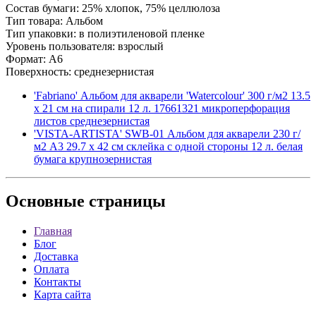
Состав бумаги: 25% хлопок, 75% целлюлоза
Тип товара: Альбом
Тип упаковки: в полиэтиленовой пленке
Уровень пользователя: взрослый
Формат: A6
Поверхность: среднезернистая
'Fabriano' Альбом для акварели 'Watercolour' 300 г/м2 13.5
х 21 см на спирали 12 л. 17661321 микроперфорация
листов среднезернистая
'VISTA-ARTISTA' SWB-01 Альбом для акварели 230 г/
м2 A3 29.7 х 42 см склейка с одной стороны 12 л. белая
бумага крупнозернистая
Основные
страницы
Главная
Блог
Доставка
Оплата
Контакты
Карта сайта