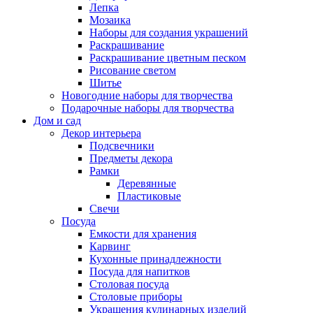
Лепка
Мозаика
Наборы для создания украшений
Раскрашивание
Раскрашивание цветным песком
Рисование светом
Шитье
Новогодние наборы для творчества
Подарочные наборы для творчества
Дом и сад
Декор интерьера
Подсвечники
Предметы декора
Рамки
Деревянные
Пластиковые
Свечи
Посуда
Емкости для хранения
Карвинг
Кухонные принадлежности
Посуда для напитков
Столовая посуда
Столовые приборы
Украшения кулинарных изделий