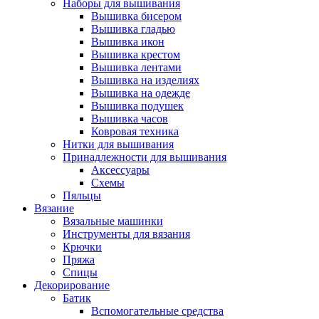
Наборы для вышивания
Вышивка бисером
Вышивка гладью
Вышивка икон
Вышивка крестом
Вышивка лентами
Вышивка на изделиях
Вышивка на одежде
Вышивка подушек
Вышивка часов
Ковровая техника
Нитки для вышивания
Принадлежности для вышивания
Аксессуары
Схемы
Пяльцы
Вязание
Вязальные машинки
Инструменты для вязания
Крючки
Пряжа
Спицы
Декорирование
Батик
Вспомогательные средства