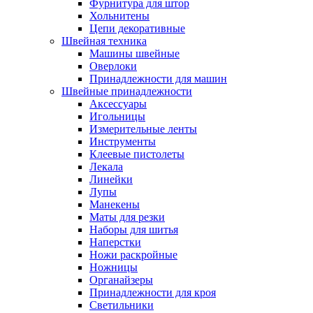
Фурнитура для штор
Хольнитены
Цепи декоративные
Швейная техника
Машины швейные
Оверлоки
Принадлежности для машин
Швейные принадлежности
Аксессуары
Игольницы
Измерительные ленты
Инструменты
Клеевые пистолеты
Лекала
Линейки
Лупы
Манекены
Маты для резки
Наборы для шитья
Наперстки
Ножи раскройные
Ножницы
Органайзеры
Принадлежности для кроя
Светильники