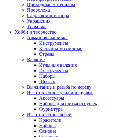
Природные материалы
Проволока
Садовая миниатюра
Украшения
Упаковка
Хобби и творчество
Алмазная вышивка
Инструменты
Картины мозаичные
Стразы
Валяние
Иглы для валяния
Инструменты
Наборы
Шерсть
Выжигание и резьба по дереву
Изготовление кукол и игрушек
Аксессуары
Наборы для шитья игрушек
Фурнитура
Изготовление свечей
Красители
Наборы
Основы
Отдушки