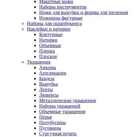
Макетные ножи
Наборы инструментов
Ножи для вырубки и формы для тиснения
Ножницы фигурные
Наборы для скрапбукинга
Наклейки и натирки
Контурные
Натирки
Объемные
Пленка
Плоские
Украшения
Анкеры
Аппликации
Брадсы
Вырубка
Ленты
Люверсы
Металлические украшения
Наборы украшений
Объемные украшения
Перья
Полубусины
Пуговицы
Сургучная печать