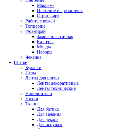
Плетение
Макраме
Плетение из резиночек
Стринг-арт
Работа с кожей
Топиарии
Фоамиран
Замша пластичная
Каттеры
Молды
Наборы
Чеканка
Шитье
Булавки
Иглы
Ленты для шитья
Ленты декоративные
Ленты технические
Наполнители
Нитки
Ткани
Для батика
Для валяния
Для декора
Для игрушек