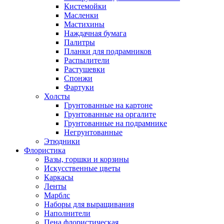
Кистемойки
Масленки
Мастихины
Наждачная бумага
Палитры
Планки для подрамников
Распылители
Растушевки
Спонжи
Фартуки
Холсты
Грунтованные на картоне
Грунтованные на оргалите
Грунтованные на подрамнике
Негрунтованные
Этюдники
Флористика
Вазы, горшки и корзины
Искусственные цветы
Каркасы
Ленты
Марблс
Наборы для выращивания
Наполнители
Пена флористическая