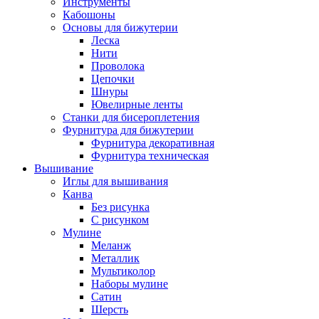
Инструменты
Кабошоны
Основы для бижутерии
Леска
Нити
Проволока
Цепочки
Шнуры
Ювелирные ленты
Станки для бисероплетения
Фурнитура для бижутерии
Фурнитура декоративная
Фурнитура техническая
Вышивание
Иглы для вышивания
Канва
Без рисунка
С рисунком
Мулине
Меланж
Металлик
Мультиколор
Наборы мулине
Сатин
Шерсть