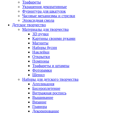
Трафареты
Украшения декоративные
Фурнитура для шкатулок
Часовые механизмы и стрелки
Эпоксидная смола
Детское творчество
Материалы для творчества
3D ручки
Картины своими руками
Магниты
Наборы бусин
Наклейки
Открытки
Помпоны
Трафареты и штампы
Фоторамки
Шенил
Наборы для детского творчества
Аппликация
Бисероплетение
Витражная роспись
Вышивание
Вязание
Гравюра
Декорирование