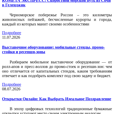
КОМЕТА ЭКСПРЕСС: Скоростной морской путь из Сочи
в Геленджик
Черноморское побережье России – это километры
живописных пейзажей, бесчисленные курорты и города,
каждый из которых манит своими особенностями
Подробнее
11.07.2026
Выставочное оборудование: мобильные стенды, промо-
стойки и ресепшн-зоны
Разбираем мобильное выставочное оборудование — от
ролл-апов и пресс-воллов до промо-стоек и ресепшн-зон: чем
оно отличается от капитальных стендов, каким требованиям
отвечает и как подобрать комплект под свою задачу и бюджет.
Подробнее
08.07.2026
Открытки Онлайн: Как Выбрать Идеальное Поздравление
В эпоху цифровых технологий традиционные бумажные
открытки уступают место своим электронным аналогам