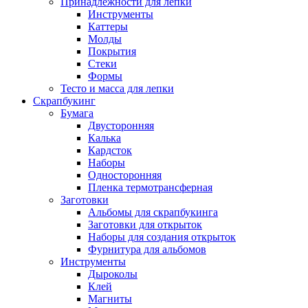
Принадлежности для лепки
Инструменты
Каттеры
Молды
Покрытия
Стеки
Формы
Тесто и масса для лепки
Скрапбукинг
Бумага
Двусторонняя
Калька
Кардсток
Наборы
Односторонняя
Пленка термотрансферная
Заготовки
Альбомы для скрапбукинга
Заготовки для открыток
Наборы для создания открыток
Фурнитура для альбомов
Инструменты
Дыроколы
Клей
Магниты