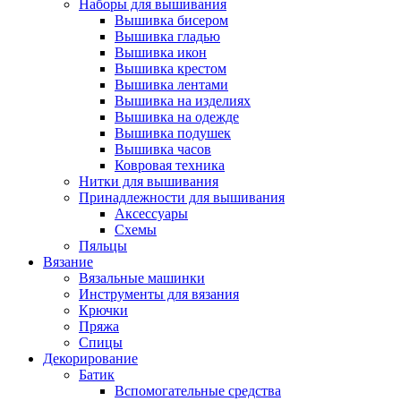
Наборы для вышивания
Вышивка бисером
Вышивка гладью
Вышивка икон
Вышивка крестом
Вышивка лентами
Вышивка на изделиях
Вышивка на одежде
Вышивка подушек
Вышивка часов
Ковровая техника
Нитки для вышивания
Принадлежности для вышивания
Аксессуары
Схемы
Пяльцы
Вязание
Вязальные машинки
Инструменты для вязания
Крючки
Пряжа
Спицы
Декорирование
Батик
Вспомогательные средства