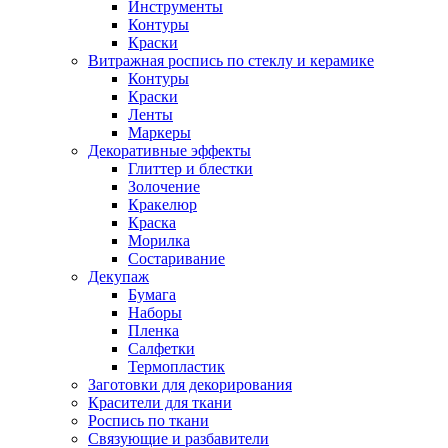
Инструменты
Контуры
Краски
Витражная роспись по стеклу и керамике
Контуры
Краски
Ленты
Маркеры
Декоративные эффекты
Глиттер и блестки
Золочение
Кракелюр
Краска
Морилка
Состаривание
Декупаж
Бумага
Наборы
Пленка
Салфетки
Термопластик
Заготовки для декорирования
Красители для ткани
Роспись по ткани
Связующие и разбавители