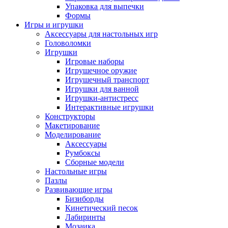
Упаковка для выпечки
Формы
Игры и игрушки
Аксессуары для настольных игр
Головоломки
Игрушки
Игровые наборы
Игрушечное оружие
Игрушечный транспорт
Игрушки для ванной
Игрушки-антистресс
Интерактивные игрушки
Конструкторы
Макетирование
Моделирование
Аксессуары
Румбоксы
Сборные модели
Настольные игры
Пазлы
Развивающие игры
Бизиборды
Кинетический песок
Лабиринты
Мозаика