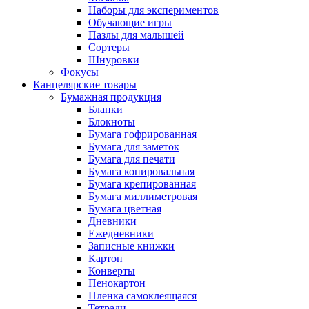
Наборы для экспериментов
Обучающие игры
Пазлы для малышей
Сортеры
Шнуровки
Фокусы
Канцелярские товары
Бумажная продукция
Бланки
Блокноты
Бумага гофрированная
Бумага для заметок
Бумага для печати
Бумага копировальная
Бумага крепированная
Бумага миллиметровая
Бумага цветная
Дневники
Ежедневники
Записные книжки
Картон
Конверты
Пенокартон
Пленка самоклеящаяся
Тетради