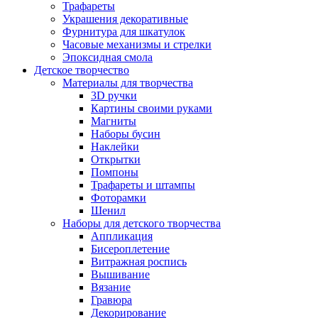
Трафареты
Украшения декоративные
Фурнитура для шкатулок
Часовые механизмы и стрелки
Эпоксидная смола
Детское творчество
Материалы для творчества
3D ручки
Картины своими руками
Магниты
Наборы бусин
Наклейки
Открытки
Помпоны
Трафареты и штампы
Фоторамки
Шенил
Наборы для детского творчества
Аппликация
Бисероплетение
Витражная роспись
Вышивание
Вязание
Гравюра
Декорирование