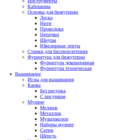
Инструменты
Кабошоны
Основы для бижутерии
Леска
Нити
Проволока
Цепочки
Шнуры
Ювелирные ленты
Станки для бисероплетения
Фурнитура для бижутерии
Фурнитура декоративная
Фурнитура техническая
Вышивание
Иглы для вышивания
Канва
Без рисунка
С рисунком
Мулине
Меланж
Металлик
Мультиколор
Наборы мулине
Сатин
Шерсть