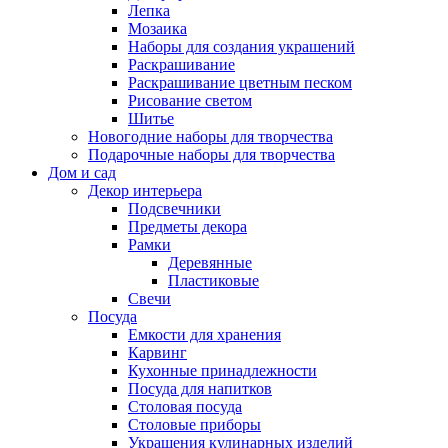
Лепка
Мозаика
Наборы для создания украшений
Раскрашивание
Раскрашивание цветным песком
Рисование светом
Шитье
Новогодние наборы для творчества
Подарочные наборы для творчества
Дом и сад
Декор интерьера
Подсвечники
Предметы декора
Рамки
Деревянные
Пластиковые
Свечи
Посуда
Емкости для хранения
Карвинг
Кухонные принадлежности
Посуда для напитков
Столовая посуда
Столовые приборы
Украшения кулинарных изделий