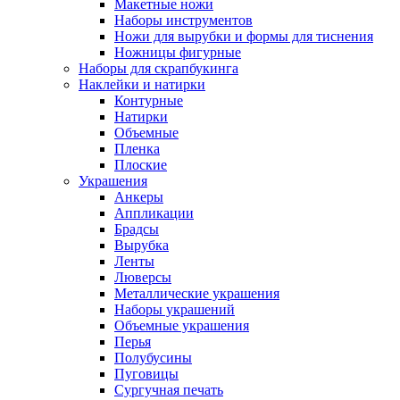
Макетные ножи
Наборы инструментов
Ножи для вырубки и формы для тиснения
Ножницы фигурные
Наборы для скрапбукинга
Наклейки и натирки
Контурные
Натирки
Объемные
Пленка
Плоские
Украшения
Анкеры
Аппликации
Брадсы
Вырубка
Ленты
Люверсы
Металлические украшения
Наборы украшений
Объемные украшения
Перья
Полубусины
Пуговицы
Сургучная печать