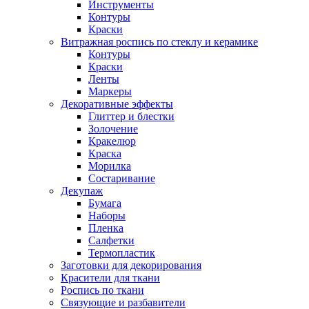
Инструменты
Контуры
Краски
Витражная роспись по стеклу и керамике
Контуры
Краски
Ленты
Маркеры
Декоративные эффекты
Глиттер и блестки
Золочение
Кракелюр
Краска
Морилка
Состаривание
Декупаж
Бумага
Наборы
Пленка
Салфетки
Термопластик
Заготовки для декорирования
Красители для ткани
Роспись по ткани
Связующие и разбавители