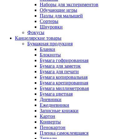
Наборы для экспериментов
Обучающие игры
Пазлы для малышей
Сортеры
Шнуровки
Фокусы
Канцелярские товары
Бумажная продукция
Бланки
Блокноты
Бумага гофрированная
Бумага для заметок
Бумага для печати
Бумага копировальная
Бумага крепированная
Бумага миллиметровая
Бумага цветная
Дневники
Ежедневники
Записные книжки
Картон
Конверты
Пенокартон
Пленка самоклеящаяся
Тетради