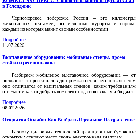
КОМЕТА ЭКСПРЕСС: Скоростной морской путь из Сочи
в Геленджик
Черноморское побережье России – это километры
живописных пейзажей, бесчисленные курорты и города,
каждый из которых манит своими особенностями
Подробнее
11.07.2026
Выставочное оборудование: мобильные стенды, промо-
стойки и ресепшн-зоны
Разбираем мобильное выставочное оборудование — от
ролл-апов и пресс-воллов до промо-стоек и ресепшн-зон: чем
оно отличается от капитальных стендов, каким требованиям
отвечает и как подобрать комплект под свою задачу и бюджет.
Подробнее
08.07.2026
Открытки Онлайн: Как Выбрать Идеальное Поздравление
В эпоху цифровых технологий традиционные бумажные
открытки уступают место своим электронным аналогам