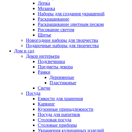
Лепка
Мозаика
Наборы для создания украшений
Раскрашивание
Раскрашивание цветным песком
Рисование светом
Шитье
Новогодние наборы для творчества
Подарочные наборы для творчества
Дом и сад
Декор интерьера
Подсвечники
Предметы декора
Рамки
Деревянные
Пластиковые
Свечи
Посуда
Емкости для хранения
Карвинг
Кухонные принадлежности
Посуда для напитков
Столовая посуда
Столовые приборы
Украшения кулинарных изделий