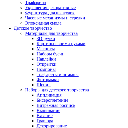
Трафареты
Украшения декоративные
Фурнитура для шкатулок
Часовые механизмы и стрелки
Эпоксидная смола
Детское творчество
Материалы для творчества
3D ручки
Картины своими руками
Магниты
Наборы бусин
Наклейки
Открытки
Помпоны
Трафареты и штампы
Фоторамки
Шенил
Наборы для детского творчества
Аппликация
Бисероплетение
Витражная роспись
Вышивание
Вязание
Гравюра
Декорирование