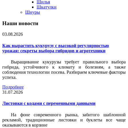
Шилья
Шкатулки
Шнуры
Наши новости
03.08.2026
Как вырастить кукурузу с высокой регулярностью
урожая: секреты выбора гибридов и агротехники
Выращивание кукурузы требует правильного выбора
гибрида, устойчивого к климату и болезням, а также
соблюдения технологии посева. Разбираем ключевые факторы
успеха.
Подробнее
31.07.2026
Листовки c кодами с переменными данными
На фоне современного рынка, забитого шаблонной
рекламой, традиционные листовки и буклеты все чаще
оказываются в корзине