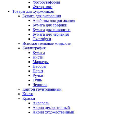
Фотобутафория
Фоторамки
Товары для художников
Бумага для рисования
Альбомы для рисования
Бумага для графики
Бумага для живописи
Бумага для черчения
Скетчбуки
Вспомогательные жидкости
Каллиграфия
Бумага
Кисти
Маркеры
Наборы
Перья
Ручки
Тушь
Чернила
Картон грунтованный
Кисти
Краски
Акварель
Акрил декоративный
Акрил художественный