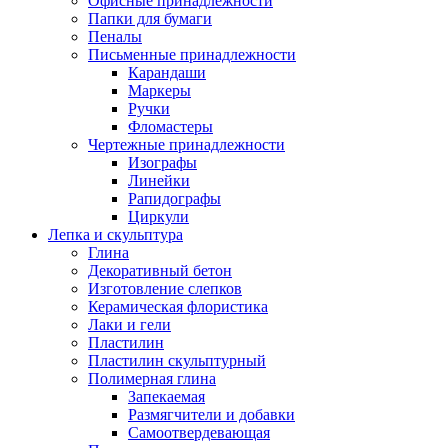
Офисные принадлежности
Папки для бумаги
Пеналы
Письменные принадлежности
Карандаши
Маркеры
Ручки
Фломастеры
Чертежные принадлежности
Изографы
Линейки
Рапидографы
Циркули
Лепка и скульптура
Глина
Декоративный бетон
Изготовление слепков
Керамическая флористика
Лаки и гели
Пластилин
Пластилин скульптурный
Полимерная глина
Запекаемая
Размягчители и добавки
Самоотвердевающая