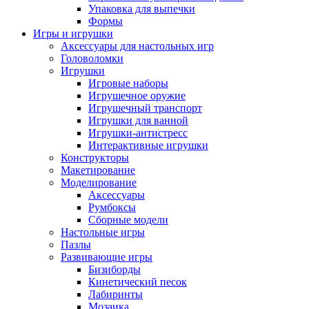
Упаковка для выпечки
Формы
Игры и игрушки
Аксессуары для настольных игр
Головоломки
Игрушки
Игровые наборы
Игрушечное оружие
Игрушечный транспорт
Игрушки для ванной
Игрушки-антистресс
Интерактивные игрушки
Конструкторы
Макетирование
Моделирование
Аксессуары
Румбоксы
Сборные модели
Настольные игры
Пазлы
Развивающие игры
Бизиборды
Кинетический песок
Лабиринты
Мозаика