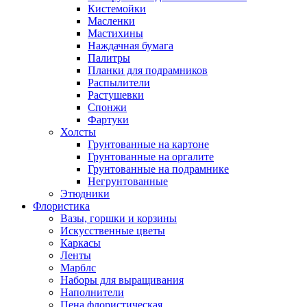
Кистемойки
Масленки
Мастихины
Наждачная бумага
Палитры
Планки для подрамников
Распылители
Растушевки
Спонжи
Фартуки
Холсты
Грунтованные на картоне
Грунтованные на оргалите
Грунтованные на подрамнике
Негрунтованные
Этюдники
Флористика
Вазы, горшки и корзины
Искусственные цветы
Каркасы
Ленты
Марблс
Наборы для выращивания
Наполнители
Пена флористическая