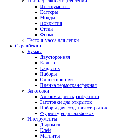
Принадлежности для лепки
Инструменты
Каттеры
Молды
Покрытия
Стеки
Формы
Тесто и масса для лепки
Скрапбукинг
Бумага
Двусторонняя
Калька
Кардсток
Наборы
Односторонняя
Пленка термотрансферная
Заготовки
Альбомы для скрапбукинга
Заготовки для открыток
Наборы для создания открыток
Фурнитура для альбомов
Инструменты
Дыроколы
Клей
Магниты