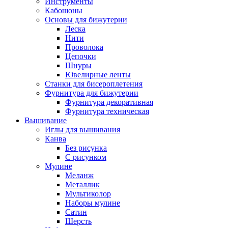
Инструменты
Кабошоны
Основы для бижутерии
Леска
Нити
Проволока
Цепочки
Шнуры
Ювелирные ленты
Станки для бисероплетения
Фурнитура для бижутерии
Фурнитура декоративная
Фурнитура техническая
Вышивание
Иглы для вышивания
Канва
Без рисунка
С рисунком
Мулине
Меланж
Металлик
Мультиколор
Наборы мулине
Сатин
Шерсть