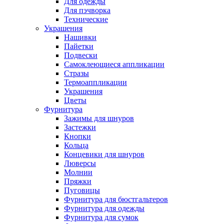
Для одежды
Для пэчворка
Технические
Украшения
Нашивки
Пайетки
Подвески
Самоклеющиеся аппликации
Стразы
Термоаппликации
Украшения
Цветы
Фурнитура
Зажимы для шнуров
Застежки
Кнопки
Кольца
Концевики для шнуров
Люверсы
Молнии
Пряжки
Пуговицы
Фурнитура для бюстгальтеров
Фурнитура для одежды
Фурнитура для сумок