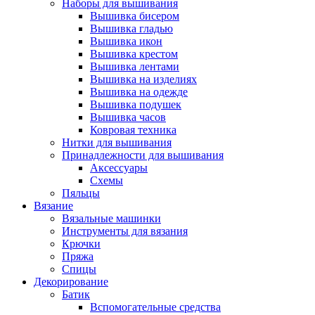
Наборы для вышивания
Вышивка бисером
Вышивка гладью
Вышивка икон
Вышивка крестом
Вышивка лентами
Вышивка на изделиях
Вышивка на одежде
Вышивка подушек
Вышивка часов
Ковровая техника
Нитки для вышивания
Принадлежности для вышивания
Аксессуары
Схемы
Пяльцы
Вязание
Вязальные машинки
Инструменты для вязания
Крючки
Пряжа
Спицы
Декорирование
Батик
Вспомогательные средства