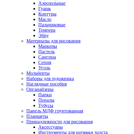
Аэрозольные
Гуашь
Контуры
Масло
Пальчиковые
Темпера
Эбру
Материалы для рисования
Маркеры
Пастель
Сангина
Сепия
Уголь
Мольберты
Наборы для художника
Наглядные пособия
Органайзеры
Папки
Пеналы
Тубусы
Панель МДФ грунтованная
Планшеты
Принадлежности для рисования
Аксессуары
Инструменты для натяжки холста