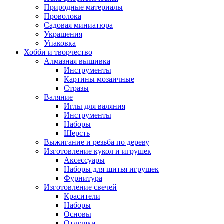
Природные материалы
Проволока
Садовая миниатюра
Украшения
Упаковка
Хобби и творчество
Алмазная вышивка
Инструменты
Картины мозаичные
Стразы
Валяние
Иглы для валяния
Инструменты
Наборы
Шерсть
Выжигание и резьба по дереву
Изготовление кукол и игрушек
Аксессуары
Наборы для шитья игрушек
Фурнитура
Изготовление свечей
Красители
Наборы
Основы
Отдушки