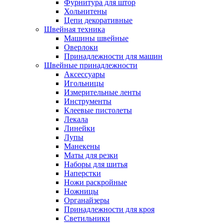
Фурнитура для штор
Хольнитены
Цепи декоративные
Швейная техника
Машины швейные
Оверлоки
Принадлежности для машин
Швейные принадлежности
Аксессуары
Игольницы
Измерительные ленты
Инструменты
Клеевые пистолеты
Лекала
Линейки
Лупы
Манекены
Маты для резки
Наборы для шитья
Наперстки
Ножи раскройные
Ножницы
Органайзеры
Принадлежности для кроя
Светильники