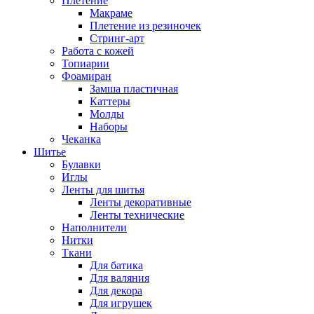
Плетение
Макраме
Плетение из резиночек
Стринг-арт
Работа с кожей
Топиарии
Фоамиран
Замша пластичная
Каттеры
Молды
Наборы
Чеканка
Шитье
Булавки
Иглы
Ленты для шитья
Ленты декоративные
Ленты технические
Наполнители
Нитки
Ткани
Для батика
Для валяния
Для декора
Для игрушек