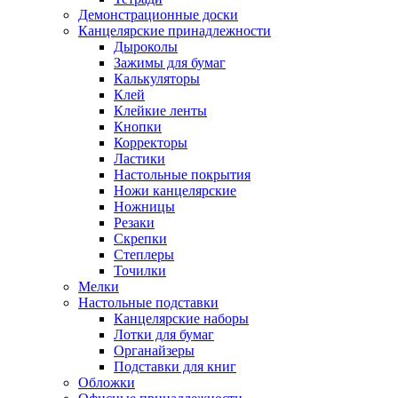
Демонстрационные доски
Канцелярские принадлежности
Дыроколы
Зажимы для бумаг
Калькуляторы
Клей
Клейкие ленты
Кнопки
Корректоры
Ластики
Настольные покрытия
Ножи канцелярские
Ножницы
Резаки
Скрепки
Степлеры
Точилки
Мелки
Настольные подставки
Канцелярские наборы
Лотки для бумаг
Органайзеры
Подставки для книг
Обложки