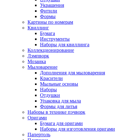
Украшения
Фитили
Формы
Картины по номерам
Квиллинг
Бумага
Инструменты
Наборы для квиллинга
Коллекционирование
Лэмпворк
Мозаика
Мыловарение
Дополнения для мыловарения
Красители
Мыльные основы
Наборы
Отдушки
Упаковка для мыла
Формы для литья
Наборы в технике пэчворк
Оригами
Бумага для оригами
Наборы для изготовления оригами
Папертоль