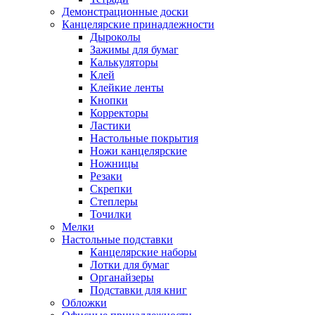
Демонстрационные доски
Канцелярские принадлежности
Дыроколы
Зажимы для бумаг
Калькуляторы
Клей
Клейкие ленты
Кнопки
Корректоры
Ластики
Настольные покрытия
Ножи канцелярские
Ножницы
Резаки
Скрепки
Степлеры
Точилки
Мелки
Настольные подставки
Канцелярские наборы
Лотки для бумаг
Органайзеры
Подставки для книг
Обложки