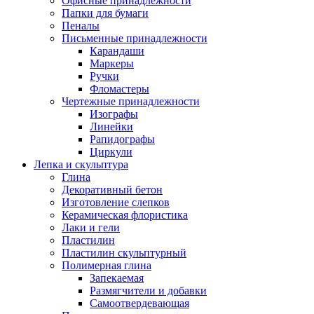
Офисные принадлежности
Папки для бумаги
Пеналы
Письменные принадлежности
Карандаши
Маркеры
Ручки
Фломастеры
Чертежные принадлежности
Изографы
Линейки
Рапидографы
Циркули
Лепка и скульптура
Глина
Декоративный бетон
Изготовление слепков
Керамическая флористика
Лаки и гели
Пластилин
Пластилин скульптурный
Полимерная глина
Запекаемая
Размягчители и добавки
Самоотвердевающая