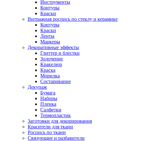
Инструменты
Контуры
Краски
Витражная роспись по стеклу и керамике
Контуры
Краски
Ленты
Маркеры
Декоративные эффекты
Глиттер и блестки
Золочение
Кракелюр
Краска
Морилка
Состаривание
Декупаж
Бумага
Наборы
Пленка
Салфетки
Термопластик
Заготовки для декорирования
Красители для ткани
Роспись по ткани
Связующие и разбавители