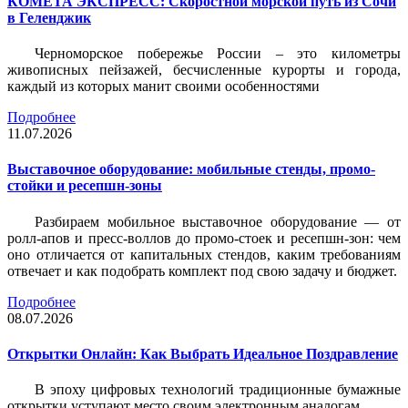
КОМЕТА ЭКСПРЕСС: Скоростной морской путь из Сочи
в Геленджик
Черноморское побережье России – это километры
живописных пейзажей, бесчисленные курорты и города,
каждый из которых манит своими особенностями
Подробнее
11.07.2026
Выставочное оборудование: мобильные стенды, промо-
стойки и ресепшн-зоны
Разбираем мобильное выставочное оборудование — от
ролл-апов и пресс-воллов до промо-стоек и ресепшн-зон: чем
оно отличается от капитальных стендов, каким требованиям
отвечает и как подобрать комплект под свою задачу и бюджет.
Подробнее
08.07.2026
Открытки Онлайн: Как Выбрать Идеальное Поздравление
В эпоху цифровых технологий традиционные бумажные
открытки уступают место своим электронным аналогам