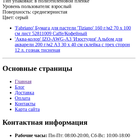
Тип упаковки: в полиэтиленовой пленке
Уровень пользователя: взрослый
Поверхность: среднезернистая
Цвет: серый
'Fabriano' Бумага для пастели 'Tiziano' 160 г/м2 70 х 100
см лист 52811009 Caffe/Кофейный
'Аква-колор' IZO-AWG-A3 'Изостудия' Альбом для
акварели 200 г/м2 A3 30 х 40 см склейка с трех сторон
12 л. гознак тисненая
Основные
страницы
Главная
Блог
Доставка
Оплата
Контакты
Карта сайта
Контактная
информация
Рабочие часы:
Пн-Пт: 08:00-20:00, Сб-Вс: 10:00-18:00