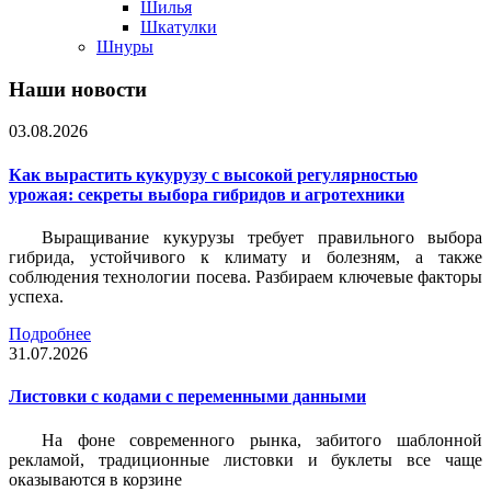
Шилья
Шкатулки
Шнуры
Наши новости
03.08.2026
Как вырастить кукурузу с высокой регулярностью
урожая: секреты выбора гибридов и агротехники
Выращивание кукурузы требует правильного выбора
гибрида, устойчивого к климату и болезням, а также
соблюдения технологии посева. Разбираем ключевые факторы
успеха.
Подробнее
31.07.2026
Листовки c кодами с переменными данными
На фоне современного рынка, забитого шаблонной
рекламой, традиционные листовки и буклеты все чаще
оказываются в корзине