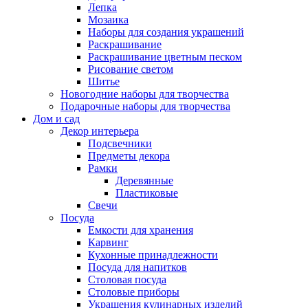
Лепка
Мозаика
Наборы для создания украшений
Раскрашивание
Раскрашивание цветным песком
Рисование светом
Шитье
Новогодние наборы для творчества
Подарочные наборы для творчества
Дом и сад
Декор интерьера
Подсвечники
Предметы декора
Рамки
Деревянные
Пластиковые
Свечи
Посуда
Емкости для хранения
Карвинг
Кухонные принадлежности
Посуда для напитков
Столовая посуда
Столовые приборы
Украшения кулинарных изделий