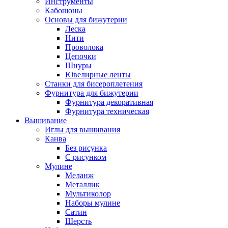
Инструменты
Кабошоны
Основы для бижутерии
Леска
Нити
Проволока
Цепочки
Шнуры
Ювелирные ленты
Станки для бисероплетения
Фурнитура для бижутерии
Фурнитура декоративная
Фурнитура техническая
Вышивание
Иглы для вышивания
Канва
Без рисунка
С рисунком
Мулине
Меланж
Металлик
Мультиколор
Наборы мулине
Сатин
Шерсть