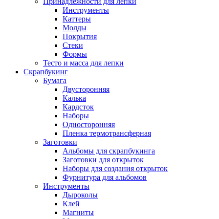
Принадлежности для лепки
Инструменты
Каттеры
Молды
Покрытия
Стеки
Формы
Тесто и масса для лепки
Скрапбукинг
Бумага
Двусторонняя
Калька
Кардсток
Наборы
Односторонняя
Пленка термотрансферная
Заготовки
Альбомы для скрапбукинга
Заготовки для открыток
Наборы для создания открыток
Фурнитура для альбомов
Инструменты
Дыроколы
Клей
Магниты