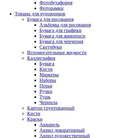
Фотобутафория
Фоторамки
Товары для художников
Бумага для рисования
Альбомы для рисования
Бумага для графики
Бумага для живописи
Бумага для черчения
Скетчбуки
Вспомогательные жидкости
Каллиграфия
Бумага
Кисти
Маркеры
Наборы
Перья
Ручки
Тушь
Чернила
Картон грунтованный
Кисти
Краски
Акварель
Акрил декоративный
Акрил художественный