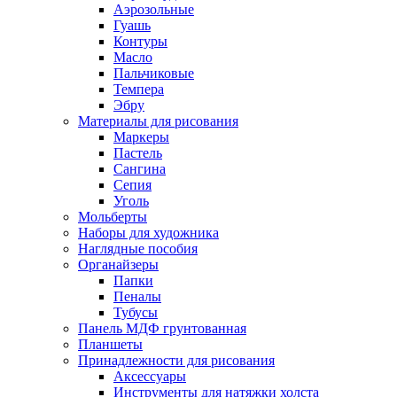
Аэрозольные
Гуашь
Контуры
Масло
Пальчиковые
Темпера
Эбру
Материалы для рисования
Маркеры
Пастель
Сангина
Сепия
Уголь
Мольберты
Наборы для художника
Наглядные пособия
Органайзеры
Папки
Пеналы
Тубусы
Панель МДФ грунтованная
Планшеты
Принадлежности для рисования
Аксессуары
Инструменты для натяжки холста