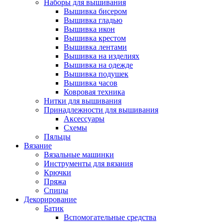
Наборы для вышивания
Вышивка бисером
Вышивка гладью
Вышивка икон
Вышивка крестом
Вышивка лентами
Вышивка на изделиях
Вышивка на одежде
Вышивка подушек
Вышивка часов
Ковровая техника
Нитки для вышивания
Принадлежности для вышивания
Аксессуары
Схемы
Пяльцы
Вязание
Вязальные машинки
Инструменты для вязания
Крючки
Пряжа
Спицы
Декорирование
Батик
Вспомогательные средства