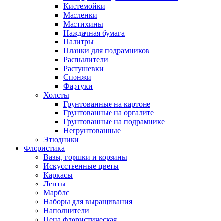
Кистемойки
Масленки
Мастихины
Наждачная бумага
Палитры
Планки для подрамников
Распылители
Растушевки
Спонжи
Фартуки
Холсты
Грунтованные на картоне
Грунтованные на оргалите
Грунтованные на подрамнике
Негрунтованные
Этюдники
Флористика
Вазы, горшки и корзины
Искусственные цветы
Каркасы
Ленты
Марблс
Наборы для выращивания
Наполнители
Пена флористическая