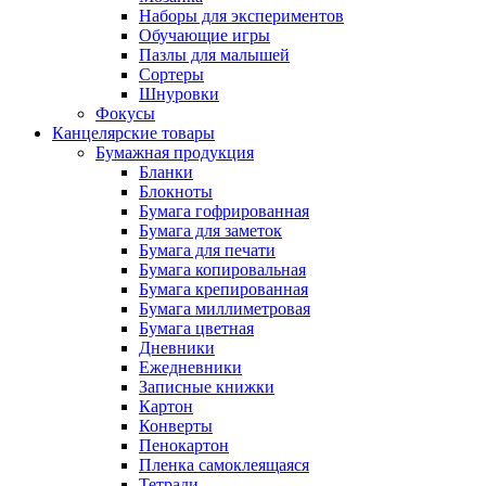
Наборы для экспериментов
Обучающие игры
Пазлы для малышей
Сортеры
Шнуровки
Фокусы
Канцелярские товары
Бумажная продукция
Бланки
Блокноты
Бумага гофрированная
Бумага для заметок
Бумага для печати
Бумага копировальная
Бумага крепированная
Бумага миллиметровая
Бумага цветная
Дневники
Ежедневники
Записные книжки
Картон
Конверты
Пенокартон
Пленка самоклеящаяся
Тетради