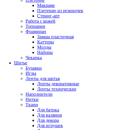
Плетение
Макраме
Плетение из резиночек
Стринг-арт
Работа с кожей
Топиарии
Фоамиран
Замша пластичная
Каттеры
Молды
Наборы
Чеканка
Шитье
Булавки
Иглы
Ленты для шитья
Ленты декоративные
Ленты технические
Наполнители
Нитки
Ткани
Для батика
Для валяния
Для декора
Для игрушек