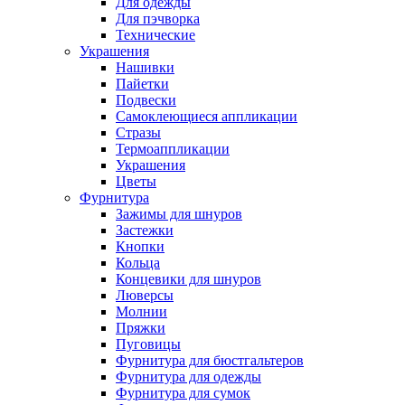
Для одежды
Для пэчворка
Технические
Украшения
Нашивки
Пайетки
Подвески
Самоклеющиеся аппликации
Стразы
Термоаппликации
Украшения
Цветы
Фурнитура
Зажимы для шнуров
Застежки
Кнопки
Кольца
Концевики для шнуров
Люверсы
Молнии
Пряжки
Пуговицы
Фурнитура для бюстгальтеров
Фурнитура для одежды
Фурнитура для сумок