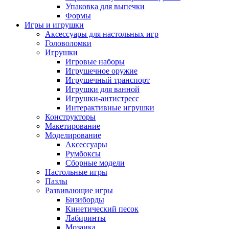
Упаковка для выпечки
Формы
Игры и игрушки
Аксессуары для настольных игр
Головоломки
Игрушки
Игровые наборы
Игрушечное оружие
Игрушечный транспорт
Игрушки для ванной
Игрушки-антистресс
Интерактивные игрушки
Конструкторы
Макетирование
Моделирование
Аксессуары
Румбоксы
Сборные модели
Настольные игры
Пазлы
Развивающие игры
Бизиборды
Кинетический песок
Лабиринты
Мозаика