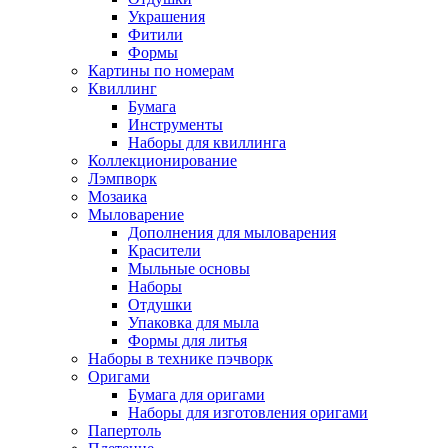
Украшения
Фитили
Формы
Картины по номерам
Квиллинг
Бумага
Инструменты
Наборы для квиллинга
Коллекционирование
Лэмпворк
Мозаика
Мыловарение
Дополнения для мыловарения
Красители
Мыльные основы
Наборы
Отдушки
Упаковка для мыла
Формы для литья
Наборы в технике пэчворк
Оригами
Бумага для оригами
Наборы для изготовления оригами
Папертоль