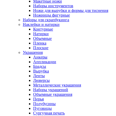
Макетные ножи
Наборы инструментов
Ножи для вырубки и формы для тиснения
Ножницы фигурные
Наборы для скрапбукинга
Наклейки и натирки
Контурные
Натирки
Объемные
Пленка
Плоские
Украшения
Анкеры
Аппликации
Брадсы
Вырубка
Ленты
Люверсы
Металлические украшения
Наборы украшений
Объемные украшения
Перья
Полубусины
Пуговицы
Сургучная печать