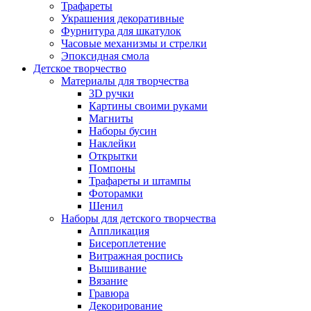
Трафареты
Украшения декоративные
Фурнитура для шкатулок
Часовые механизмы и стрелки
Эпоксидная смола
Детское творчество
Материалы для творчества
3D ручки
Картины своими руками
Магниты
Наборы бусин
Наклейки
Открытки
Помпоны
Трафареты и штампы
Фоторамки
Шенил
Наборы для детского творчества
Аппликация
Бисероплетение
Витражная роспись
Вышивание
Вязание
Гравюра
Декорирование