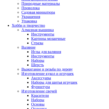
Природные материалы
Проволока
Садовая миниатюра
Украшения
Упаковка
Хобби и творчество
Алмазная вышивка
Инструменты
Картины мозаичные
Стразы
Валяние
Иглы для валяния
Инструменты
Наборы
Шерсть
Выжигание и резьба по дереву
Изготовление кукол и игрушек
Аксессуары
Наборы для шитья игрушек
Фурнитура
Изготовление свечей
Красители
Наборы
Основы
Отдушки