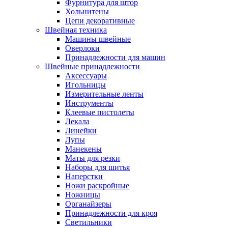
Фурнитура для штор
Хольнитены
Цепи декоративные
Швейная техника
Машины швейные
Оверлоки
Принадлежности для машин
Швейные принадлежности
Аксессуары
Игольницы
Измерительные ленты
Инструменты
Клеевые пистолеты
Лекала
Линейки
Лупы
Манекены
Маты для резки
Наборы для шитья
Наперстки
Ножи раскройные
Ножницы
Органайзеры
Принадлежности для кроя
Светильники