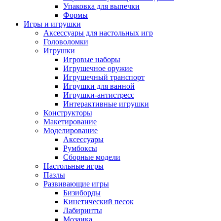
Упаковка для выпечки
Формы
Игры и игрушки
Аксессуары для настольных игр
Головоломки
Игрушки
Игровые наборы
Игрушечное оружие
Игрушечный транспорт
Игрушки для ванной
Игрушки-антистресс
Интерактивные игрушки
Конструкторы
Макетирование
Моделирование
Аксессуары
Румбоксы
Сборные модели
Настольные игры
Пазлы
Развивающие игры
Бизиборды
Кинетический песок
Лабиринты
Мозаика