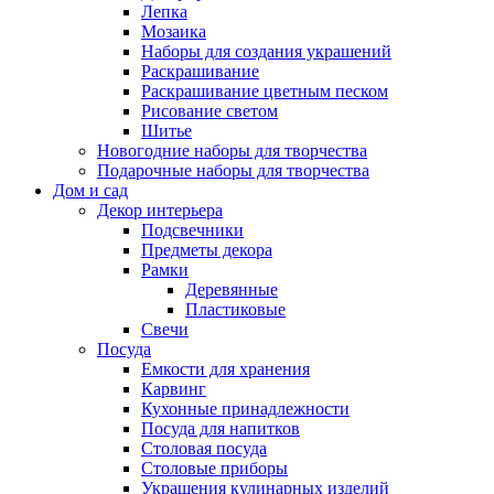
Лепка
Мозаика
Наборы для создания украшений
Раскрашивание
Раскрашивание цветным песком
Рисование светом
Шитье
Новогодние наборы для творчества
Подарочные наборы для творчества
Дом и сад
Декор интерьера
Подсвечники
Предметы декора
Рамки
Деревянные
Пластиковые
Свечи
Посуда
Емкости для хранения
Карвинг
Кухонные принадлежности
Посуда для напитков
Столовая посуда
Столовые приборы
Украшения кулинарных изделий