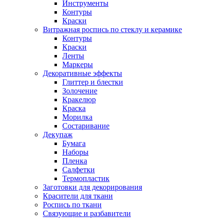
Инструменты
Контуры
Краски
Витражная роспись по стеклу и керамике
Контуры
Краски
Ленты
Маркеры
Декоративные эффекты
Глиттер и блестки
Золочение
Кракелюр
Краска
Морилка
Состаривание
Декупаж
Бумага
Наборы
Пленка
Салфетки
Термопластик
Заготовки для декорирования
Красители для ткани
Роспись по ткани
Связующие и разбавители