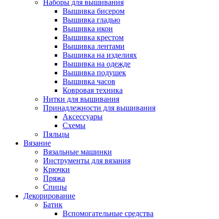
Наборы для вышивания
Вышивка бисером
Вышивка гладью
Вышивка икон
Вышивка крестом
Вышивка лентами
Вышивка на изделиях
Вышивка на одежде
Вышивка подушек
Вышивка часов
Ковровая техника
Нитки для вышивания
Принадлежности для вышивания
Аксессуары
Схемы
Пяльцы
Вязание
Вязальные машинки
Инструменты для вязания
Крючки
Пряжа
Спицы
Декорирование
Батик
Вспомогательные средства