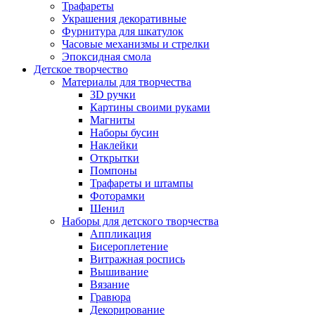
Трафареты
Украшения декоративные
Фурнитура для шкатулок
Часовые механизмы и стрелки
Эпоксидная смола
Детское творчество
Материалы для творчества
3D ручки
Картины своими руками
Магниты
Наборы бусин
Наклейки
Открытки
Помпоны
Трафареты и штампы
Фоторамки
Шенил
Наборы для детского творчества
Аппликация
Бисероплетение
Витражная роспись
Вышивание
Вязание
Гравюра
Декорирование