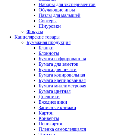
Наборы для экспериментов
Обучающие игры
Пазлы для малышей
Сортеры
Шнуровки
Фокусы
Канцелярские товары
Бумажная продукция
Бланки
Блокноты
Бумага гофрированная
Бумага для заметок
Бумага для печати
Бумага копировальная
Бумага крепированная
Бумага миллиметровая
Бумага цветная
Дневники
Ежедневники
Записные книжки
Картон
Конверты
Пенокартон
Пленка самоклеящаяся
Тетради