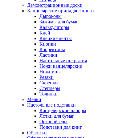
Демонстрационные доски
Канцелярские принадлежности
Дыроколы
Зажимы для бумаг
Калькуляторы
Клей
Клейкие ленты
Кнопки
Корректоры
Ластики
Настольные покрытия
Ножи канцелярские
Ножницы
Резаки
Скрепки
Степлеры
Точилки
Мелки
Настольные подставки
Канцелярские наборы
Лотки для бумаг
Органайзеры
Подставки для книг
Обложки