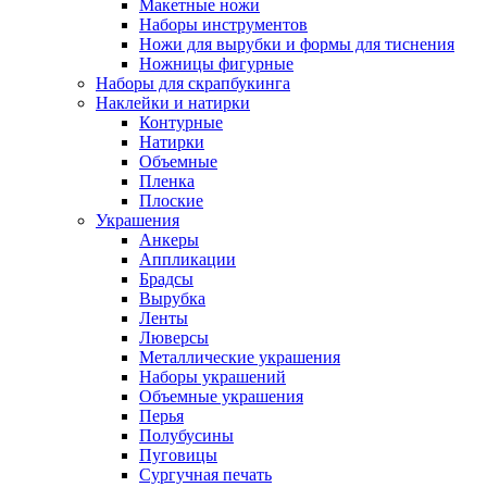
Макетные ножи
Наборы инструментов
Ножи для вырубки и формы для тиснения
Ножницы фигурные
Наборы для скрапбукинга
Наклейки и натирки
Контурные
Натирки
Объемные
Пленка
Плоские
Украшения
Анкеры
Аппликации
Брадсы
Вырубка
Ленты
Люверсы
Металлические украшения
Наборы украшений
Объемные украшения
Перья
Полубусины
Пуговицы
Сургучная печать