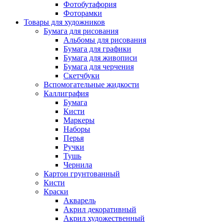
Фотобутафория
Фоторамки
Товары для художников
Бумага для рисования
Альбомы для рисования
Бумага для графики
Бумага для живописи
Бумага для черчения
Скетчбуки
Вспомогательные жидкости
Каллиграфия
Бумага
Кисти
Маркеры
Наборы
Перья
Ручки
Тушь
Чернила
Картон грунтованный
Кисти
Краски
Акварель
Акрил декоративный
Акрил художественный