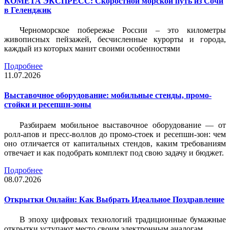
КОМЕТА ЭКСПРЕСС: Скоростной морской путь из Сочи
в Геленджик
Черноморское побережье России – это километры
живописных пейзажей, бесчисленные курорты и города,
каждый из которых манит своими особенностями
Подробнее
11.07.2026
Выставочное оборудование: мобильные стенды, промо-
стойки и ресепшн-зоны
Разбираем мобильное выставочное оборудование — от
ролл-апов и пресс-воллов до промо-стоек и ресепшн-зон: чем
оно отличается от капитальных стендов, каким требованиям
отвечает и как подобрать комплект под свою задачу и бюджет.
Подробнее
08.07.2026
Открытки Онлайн: Как Выбрать Идеальное Поздравление
В эпоху цифровых технологий традиционные бумажные
открытки уступают место своим электронным аналогам