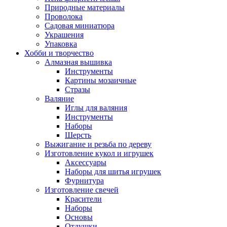
Природные материалы
Проволока
Садовая миниатюра
Украшения
Упаковка
Хобби и творчество
Алмазная вышивка
Инструменты
Картины мозаичные
Стразы
Валяние
Иглы для валяния
Инструменты
Наборы
Шерсть
Выжигание и резьба по дереву
Изготовление кукол и игрушек
Аксессуары
Наборы для шитья игрушек
Фурнитура
Изготовление свечей
Красители
Наборы
Основы
Отдушки