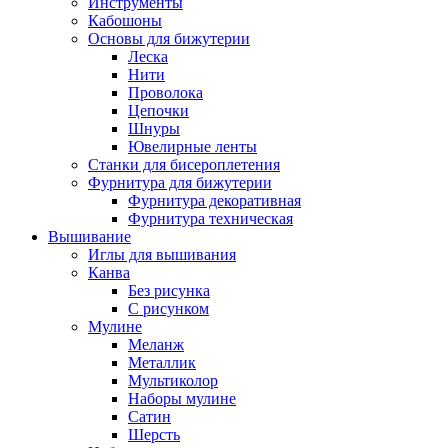
Инструменты
Кабошоны
Основы для бижутерии
Леска
Нити
Проволока
Цепочки
Шнуры
Ювелирные ленты
Станки для бисероплетения
Фурнитура для бижутерии
Фурнитура декоративная
Фурнитура техническая
Вышивание
Иглы для вышивания
Канва
Без рисунка
С рисунком
Мулине
Меланж
Металлик
Мультиколор
Наборы мулине
Сатин
Шерсть