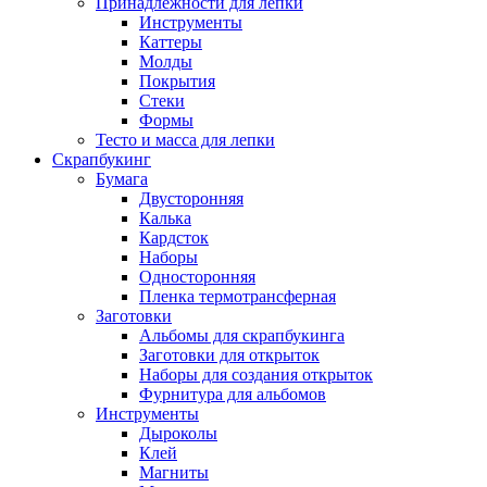
Принадлежности для лепки
Инструменты
Каттеры
Молды
Покрытия
Стеки
Формы
Тесто и масса для лепки
Скрапбукинг
Бумага
Двусторонняя
Калька
Кардсток
Наборы
Односторонняя
Пленка термотрансферная
Заготовки
Альбомы для скрапбукинга
Заготовки для открыток
Наборы для создания открыток
Фурнитура для альбомов
Инструменты
Дыроколы
Клей
Магниты