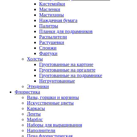
Кистемойки
Масленки
Мастихины
Наждачная бумага
Палитры
Планки для подрамников
Распылители
Растушевки
Спонжи
Фартуки
Холсты
Грунтованные на картоне
Грунтованные на оргалите
Грунтованные на подрамнике
Негрунтованные
Этюдники
Флористика
Вазы, горшки и корзины
Искусственные цветы
Каркасы
Ленты
Марблс
Наборы для выращивания
Наполнители
Пена флористическая