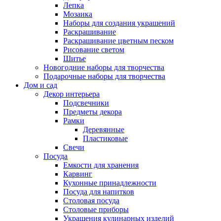
Лепка
Мозаика
Наборы для создания украшений
Раскрашивание
Раскрашивание цветным песком
Рисование светом
Шитье
Новогодние наборы для творчества
Подарочные наборы для творчества
Дом и сад
Декор интерьера
Подсвечники
Предметы декора
Рамки
Деревянные
Пластиковые
Свечи
Посуда
Емкости для хранения
Карвинг
Кухонные принадлежности
Посуда для напитков
Столовая посуда
Столовые приборы
Украшения кулинарных изделий