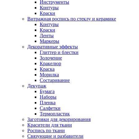
Инструменты
Контуры
Краски
Витражная роспись по стеклу и керамике
Контуры
Краски
Ленты
Маркеры
Декоративные эффекты
Глиттер и блестки
Золочение
Кракелюр
Краска
Морилка
Состаривание
Декупаж
Бумага
Наборы
Пленка
Салфетки
Термопластик
Заготовки для декорирования
Красители для ткани
Роспись по ткани
Связующие и разбавители