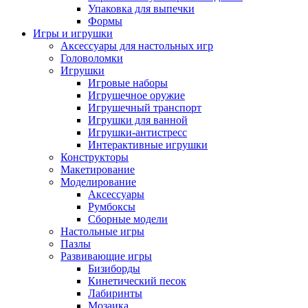
Упаковка для выпечки
Формы
Игры и игрушки
Аксессуары для настольных игр
Головоломки
Игрушки
Игровые наборы
Игрушечное оружие
Игрушечный транспорт
Игрушки для ванной
Игрушки-антистресс
Интерактивные игрушки
Конструкторы
Макетирование
Моделирование
Аксессуары
Румбоксы
Сборные модели
Настольные игры
Пазлы
Развивающие игры
Бизиборды
Кинетический песок
Лабиринты
Мозаика