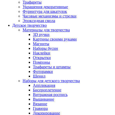
Трафареты
Украшения декоративные
Фурнитура для шкатулок
Часовые механизмы и стрелки
Эпоксидная смола
Детское творчество
Материалы для творчества
3D ручки
Картины своими руками
Магниты
Наборы бусин
Наклейки
Открытки
Помпоны
Трафареты и штампы
Фоторамки
Шенил
Наборы для детского творчества
Аппликация
Бисероплетение
Витражная роспись
Вышивание
Вязание
Гравюра
Декорирование