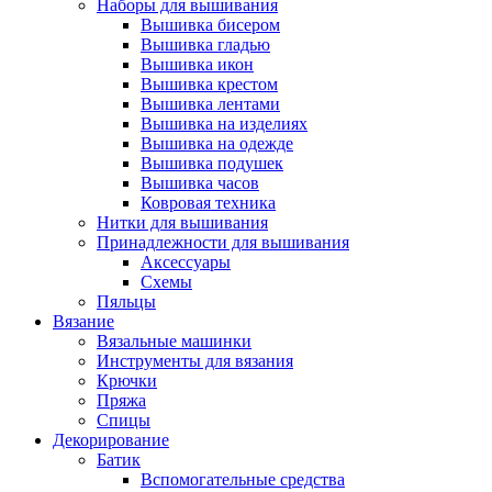
Наборы для вышивания
Вышивка бисером
Вышивка гладью
Вышивка икон
Вышивка крестом
Вышивка лентами
Вышивка на изделиях
Вышивка на одежде
Вышивка подушек
Вышивка часов
Ковровая техника
Нитки для вышивания
Принадлежности для вышивания
Аксессуары
Схемы
Пяльцы
Вязание
Вязальные машинки
Инструменты для вязания
Крючки
Пряжа
Спицы
Декорирование
Батик
Вспомогательные средства