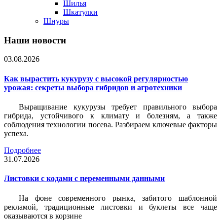
Шилья
Шкатулки
Шнуры
Наши новости
03.08.2026
Как вырастить кукурузу с высокой регулярностью
урожая: секреты выбора гибридов и агротехники
Выращивание кукурузы требует правильного выбора
гибрида, устойчивого к климату и болезням, а также
соблюдения технологии посева. Разбираем ключевые факторы
успеха.
Подробнее
31.07.2026
Листовки c кодами с переменными данными
На фоне современного рынка, забитого шаблонной
рекламой, традиционные листовки и буклеты все чаще
оказываются в корзине