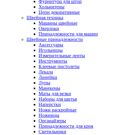
Фурнитура для штор
Хольнитены
Цепи декоративные
Швейная техника
Машины швейные
Оверлоки
Принадлежности для машин
Швейные принадлежности
Аксессуары
Игольницы
Измерительные ленты
Инструменты
Клеевые пистолеты
Лекала
Линейки
Лупы
Манекены
Маты для резки
Наборы для шитья
Наперстки
Ножи раскройные
Ножницы
Органайзеры
Принадлежности для кроя
Светильники