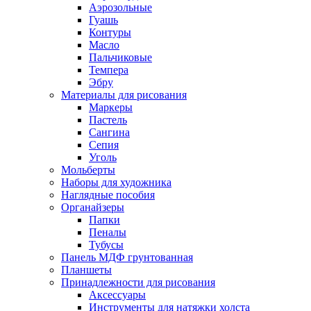
Аэрозольные
Гуашь
Контуры
Масло
Пальчиковые
Темпера
Эбру
Материалы для рисования
Маркеры
Пастель
Сангина
Сепия
Уголь
Мольберты
Наборы для художника
Наглядные пособия
Органайзеры
Папки
Пеналы
Тубусы
Панель МДФ грунтованная
Планшеты
Принадлежности для рисования
Аксессуары
Инструменты для натяжки холста