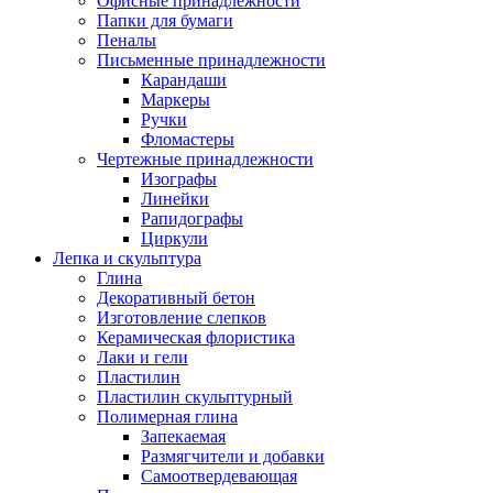
Офисные принадлежности
Папки для бумаги
Пеналы
Письменные принадлежности
Карандаши
Маркеры
Ручки
Фломастеры
Чертежные принадлежности
Изографы
Линейки
Рапидографы
Циркули
Лепка и скульптура
Глина
Декоративный бетон
Изготовление слепков
Керамическая флористика
Лаки и гели
Пластилин
Пластилин скульптурный
Полимерная глина
Запекаемая
Размягчители и добавки
Самоотвердевающая