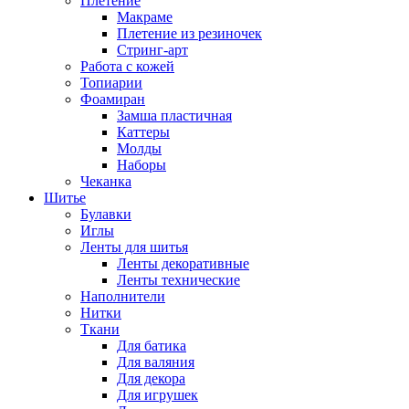
Плетение
Макраме
Плетение из резиночек
Стринг-арт
Работа с кожей
Топиарии
Фоамиран
Замша пластичная
Каттеры
Молды
Наборы
Чеканка
Шитье
Булавки
Иглы
Ленты для шитья
Ленты декоративные
Ленты технические
Наполнители
Нитки
Ткани
Для батика
Для валяния
Для декора
Для игрушек