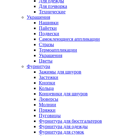
Для одежды
Для пэчворка
Технические
Украшения
Нашивки
Пайетки
Подвески
Самоклеющиеся аппликации
Стразы
Термоаппликации
Украшения
Цветы
Фурнитура
Зажимы для шнуров
Застежки
Кнопки
Кольца
Концевики для шнуров
Люверсы
Молнии
Пряжки
Пуговицы
Фурнитура для бюстгальтеров
Фурнитура для одежды
Фурнитура для сумок