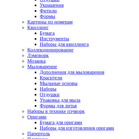
Украшения
Фитили
Формы
Картины по номерам
Квиллинг
Бумага
Инструменты
Наборы для квиллинга
Коллекционирование
Лэмпворк
Мозаика
Мыловарение
Дополнения для мыловарения
Красители
Мыльные основы
Наборы
Отдушки
Упаковка для мыла
Формы для литья
Наборы в технике пэчворк
Оригами
Бумага для оригами
Наборы для изготовления оригами
Папертоль