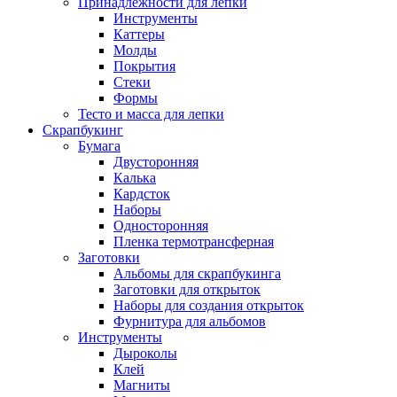
Принадлежности для лепки
Инструменты
Каттеры
Молды
Покрытия
Стеки
Формы
Тесто и масса для лепки
Скрапбукинг
Бумага
Двусторонняя
Калька
Кардсток
Наборы
Односторонняя
Пленка термотрансферная
Заготовки
Альбомы для скрапбукинга
Заготовки для открыток
Наборы для создания открыток
Фурнитура для альбомов
Инструменты
Дыроколы
Клей
Магниты