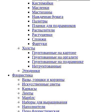
Кистемойки
Масленки
Мастихины
Наждачная бумага
Палитры
Планки для подрамников
Распылители
Растушевки
Спонжи
Фартуки
Холсты
Грунтованные на картоне
Грунтованные на оргалите
Грунтованные на подрамнике
Негрунтованные
Этюдники
Флористика
Вазы, горшки и корзины
Искусственные цветы
Каркасы
Ленты
Марблс
Наборы для выращивания
Наполнители
Пена флористическая