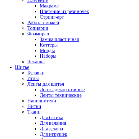
Плетение
Макраме
Плетение из резиночек
Стринг-арт
Работа с кожей
Топиарии
Фоамиран
Замша пластичная
Каттеры
Молды
Наборы
Чеканка
Шитье
Булавки
Иглы
Ленты для шитья
Ленты декоративные
Ленты технические
Наполнители
Нитки
Ткани
Для батика
Для валяния
Для декора
Для игрушек