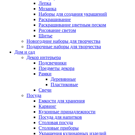
Лепка
Мозаика
Наборы для создания украшений
Раскрашивание
Раскрашивание цветным песком
Рисование светом
Шитье
Новогодние наборы для творчества
Подарочные наборы для творчества
Дом и сад
Декор интерьера
Подсвечники
Предметы декора
Рамки
Деревянные
Пластиковые
Свечи
Посуда
Емкости для хранения
Карвинг
Кухонные принадлежности
Посуда для напитков
Столовая посуда
Столовые приборы
Украшения кулинарных изделий