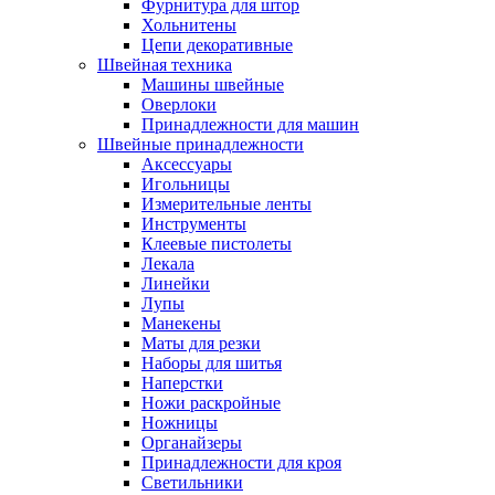
Фурнитура для штор
Хольнитены
Цепи декоративные
Швейная техника
Машины швейные
Оверлоки
Принадлежности для машин
Швейные принадлежности
Аксессуары
Игольницы
Измерительные ленты
Инструменты
Клеевые пистолеты
Лекала
Линейки
Лупы
Манекены
Маты для резки
Наборы для шитья
Наперстки
Ножи раскройные
Ножницы
Органайзеры
Принадлежности для кроя
Светильники