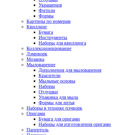
Украшения
Фитили
Формы
Картины по номерам
Квиллинг
Бумага
Инструменты
Наборы для квиллинга
Коллекционирование
Лэмпворк
Мозаика
Мыловарение
Дополнения для мыловарения
Красители
Мыльные основы
Наборы
Отдушки
Упаковка для мыла
Формы для литья
Наборы в технике пэчворк
Оригами
Бумага для оригами
Наборы для изготовления оригами
Папертоль