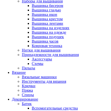
Наборы для вышивания
Вышивка бисером
Вышивка гладью
Вышивка икон
Вышивка крестом
Вышивка лентами
Вышивка на изделиях
Вышивка на одежде
Вышивка подушек
Вышивка часов
Ковровая техника
Нитки для вышивания
Принадлежности для вышивания
Аксессуары
Схемы
Пяльцы
Вязание
Вязальные машинки
Инструменты для вязания
Крючки
Пряжа
Спицы
Декорирование
Батик
Вспомогательные средства