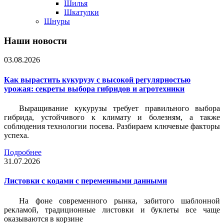
Шилья
Шкатулки
Шнуры
Наши новости
03.08.2026
Как вырастить кукурузу с высокой регулярностью
урожая: секреты выбора гибридов и агротехники
Выращивание кукурузы требует правильного выбора
гибрида, устойчивого к климату и болезням, а также
соблюдения технологии посева. Разбираем ключевые факторы
успеха.
Подробнее
31.07.2026
Листовки c кодами с переменными данными
На фоне современного рынка, забитого шаблонной
рекламой, традиционные листовки и буклеты все чаще
оказываются в корзине