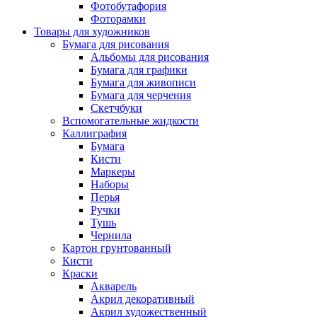
Фотобутафория
Фоторамки
Товары для художников
Бумага для рисования
Альбомы для рисования
Бумага для графики
Бумага для живописи
Бумага для черчения
Скетчбуки
Вспомогательные жидкости
Каллиграфия
Бумага
Кисти
Маркеры
Наборы
Перья
Ручки
Тушь
Чернила
Картон грунтованный
Кисти
Краски
Акварель
Акрил декоративный
Акрил художественный