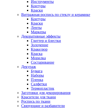
Инструменты
Контуры
Краски
Витражная роспись по стеклу и керамике
Контуры
Краски
Ленты
Маркеры
Декоративные эффекты
Глиттер и блестки
Золочение
Кракелюр
Краска
Морилка
Состаривание
Декупаж
Бумага
Наборы
Пленка
Салфетки
Термопластик
Заготовки для декорирования
Красители для ткани
Роспись по ткани
Связующие и разбавители