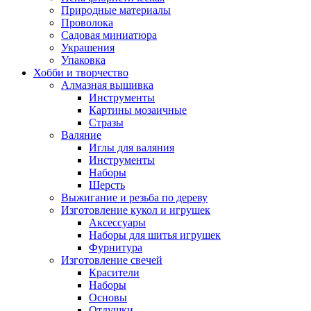
Природные материалы
Проволока
Садовая миниатюра
Украшения
Упаковка
Хобби и творчество
Алмазная вышивка
Инструменты
Картины мозаичные
Стразы
Валяние
Иглы для валяния
Инструменты
Наборы
Шерсть
Выжигание и резьба по дереву
Изготовление кукол и игрушек
Аксессуары
Наборы для шитья игрушек
Фурнитура
Изготовление свечей
Красители
Наборы
Основы
Отдушки