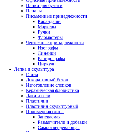
Офисные принадлежности
Папки для бумаги
Пеналы
Письменные принадлежности
Карандаши
Маркеры
Ручки
Фломастеры
Чертежные принадлежности
Изографы
Линейки
Рапидографы
Циркули
Лепка и скульптура
Глина
Декоративный бетон
Изготовление слепков
Керамическая флористика
Лаки и гели
Пластилин
Пластилин скульптурный
Полимерная глина
Запекаемая
Размягчители и добавки
Самоотвердевающая