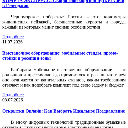
КОМЕТА ЭКСПРЕСС: Скоростной морской путь из Сочи
в Геленджик
Черноморское побережье России – это километры
живописных пейзажей, бесчисленные курорты и города,
каждый из которых манит своими особенностями
Подробнее
11.07.2026
Выставочное оборудование: мобильные стенды, промо-
стойки и ресепшн-зоны
Разбираем мобильное выставочное оборудование — от
ролл-апов и пресс-воллов до промо-стоек и ресепшн-зон: чем
оно отличается от капитальных стендов, каким требованиям
отвечает и как подобрать комплект под свою задачу и бюджет.
Подробнее
08.07.2026
Открытки Онлайн: Как Выбрать Идеальное Поздравление
В эпоху цифровых технологий традиционные бумажные
открытки уступают место своим электронным аналогам