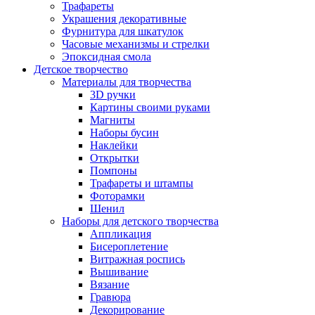
Трафареты
Украшения декоративные
Фурнитура для шкатулок
Часовые механизмы и стрелки
Эпоксидная смола
Детское творчество
Материалы для творчества
3D ручки
Картины своими руками
Магниты
Наборы бусин
Наклейки
Открытки
Помпоны
Трафареты и штампы
Фоторамки
Шенил
Наборы для детского творчества
Аппликация
Бисероплетение
Витражная роспись
Вышивание
Вязание
Гравюра
Декорирование