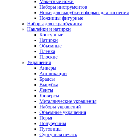
Макетные ножи
Наборы инструментов
Ножи для вырубки и формы для тиснения
Ножницы фигурные
Наборы для скрапбукинга
Наклейки и натирки
Контурные
Натирки
Объемные
Пленка
Плоские
Украшения
Анкеры
Аппликации
Брадсы
Вырубка
Ленты
Люверсы
Металлические украшения
Наборы украшений
Объемные украшения
Перья
Полубусины
Пуговицы
Сургучная печать