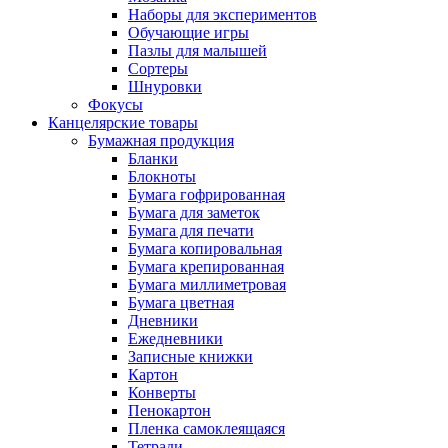
Наборы для экспериментов
Обучающие игры
Пазлы для малышей
Сортеры
Шнуровки
Фокусы
Канцелярские товары
Бумажная продукция
Бланки
Блокноты
Бумага гофрированная
Бумага для заметок
Бумага для печати
Бумага копировальная
Бумага крепированная
Бумага миллиметровая
Бумага цветная
Дневники
Ежедневники
Записные книжки
Картон
Конверты
Пенокартон
Пленка самоклеящаяся
Тетради