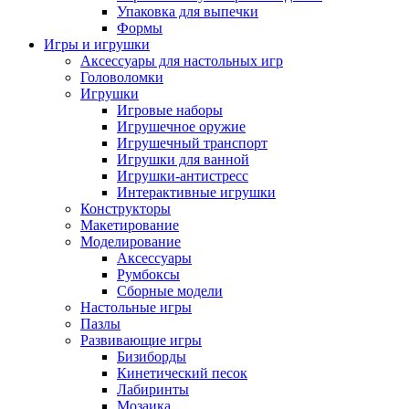
Упаковка для выпечки
Формы
Игры и игрушки
Аксессуары для настольных игр
Головоломки
Игрушки
Игровые наборы
Игрушечное оружие
Игрушечный транспорт
Игрушки для ванной
Игрушки-антистресс
Интерактивные игрушки
Конструкторы
Макетирование
Моделирование
Аксессуары
Румбоксы
Сборные модели
Настольные игры
Пазлы
Развивающие игры
Бизиборды
Кинетический песок
Лабиринты
Мозаика