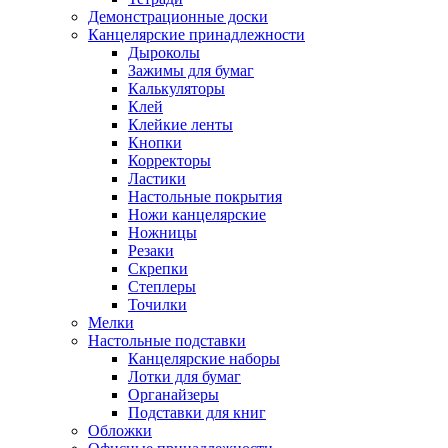
Демонстрационные доски
Канцелярские принадлежности
Дыроколы
Зажимы для бумаг
Калькуляторы
Клей
Клейкие ленты
Кнопки
Корректоры
Ластики
Настольные покрытия
Ножи канцелярские
Ножницы
Резаки
Скрепки
Степлеры
Точилки
Мелки
Настольные подставки
Канцелярские наборы
Лотки для бумаг
Органайзеры
Подставки для книг
Обложки