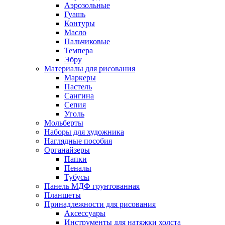
Аэрозольные
Гуашь
Контуры
Масло
Пальчиковые
Темпера
Эбру
Материалы для рисования
Маркеры
Пастель
Сангина
Сепия
Уголь
Мольберты
Наборы для художника
Наглядные пособия
Органайзеры
Папки
Пеналы
Тубусы
Панель МДФ грунтованная
Планшеты
Принадлежности для рисования
Аксессуары
Инструменты для натяжки холста