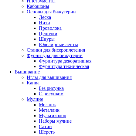
Инструменты
Кабошоны
Основы для бижутерии
Леска
Нити
Проволока
Цепочки
Шнуры
Ювелирные ленты
Станки для бисероплетения
Фурнитура для бижутерии
Фурнитура декоративная
Фурнитура техническая
Вышивание
Иглы для вышивания
Канва
Без рисунка
С рисунком
Мулине
Меланж
Металлик
Мультиколор
Наборы мулине
Сатин
Шерсть