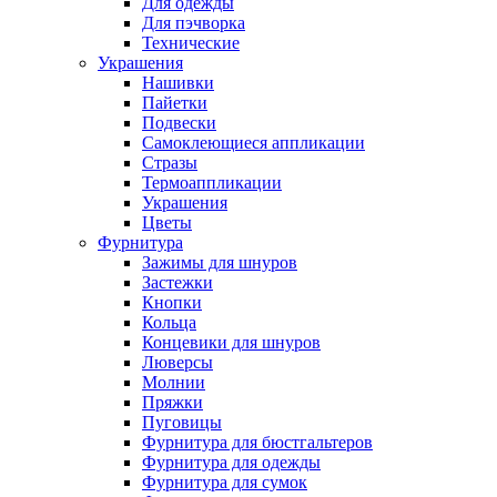
Для одежды
Для пэчворка
Технические
Украшения
Нашивки
Пайетки
Подвески
Самоклеющиеся аппликации
Стразы
Термоаппликации
Украшения
Цветы
Фурнитура
Зажимы для шнуров
Застежки
Кнопки
Кольца
Концевики для шнуров
Люверсы
Молнии
Пряжки
Пуговицы
Фурнитура для бюстгальтеров
Фурнитура для одежды
Фурнитура для сумок