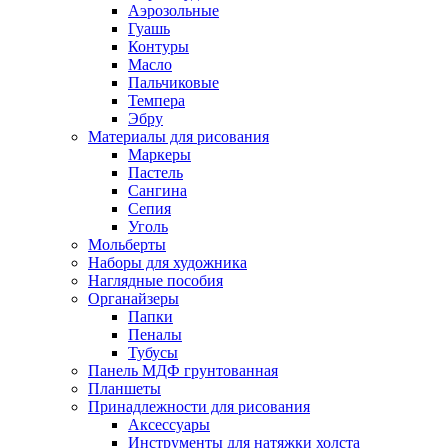
Аэрозольные
Гуашь
Контуры
Масло
Пальчиковые
Темпера
Эбру
Материалы для рисования
Маркеры
Пастель
Сангина
Сепия
Уголь
Мольберты
Наборы для художника
Наглядные пособия
Органайзеры
Папки
Пеналы
Тубусы
Панель МДФ грунтованная
Планшеты
Принадлежности для рисования
Аксессуары
Инструменты для натяжки холста