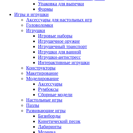
Упаковка для выпечки
Формы
Игры и игрушки
Аксессуары для настольных игр
Головоломки
Игрушки
Игровые наборы
Игрушечное оружие
Игрушечный транспорт
Игрушки для ванной
Игрушки-антистресс
Интерактивные игрушки
Конструкторы
Макетирование
Моделирование
Аксессуары
Румбоксы
Сборные модели
Настольные игры
Пазлы
Развивающие игры
Бизиборды
Кинетический песок
Лабиринты
Мозаика