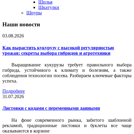
Шилья
Шкатулки
Шнуры
Наши новости
03.08.2026
Как вырастить кукурузу с высокой регулярностью
урожая: секреты выбора гибридов и агротехники
Выращивание кукурузы требует правильного выбора
гибрида, устойчивого к климату и болезням, а также
соблюдения технологии посева. Разбираем ключевые факторы
успеха.
Подробнее
31.07.2026
Листовки c кодами с переменными данными
На фоне современного рынка, забитого шаблонной
рекламой, традиционные листовки и буклеты все чаще
оказываются в корзине