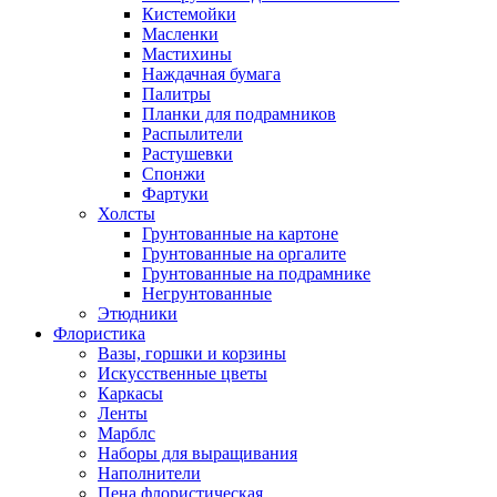
Кистемойки
Масленки
Мастихины
Наждачная бумага
Палитры
Планки для подрамников
Распылители
Растушевки
Спонжи
Фартуки
Холсты
Грунтованные на картоне
Грунтованные на оргалите
Грунтованные на подрамнике
Негрунтованные
Этюдники
Флористика
Вазы, горшки и корзины
Искусственные цветы
Каркасы
Ленты
Марблс
Наборы для выращивания
Наполнители
Пена флористическая