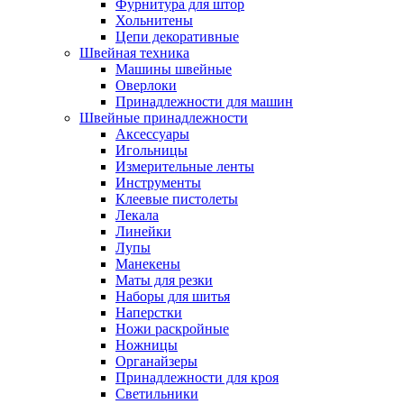
Фурнитура для штор
Хольнитены
Цепи декоративные
Швейная техника
Машины швейные
Оверлоки
Принадлежности для машин
Швейные принадлежности
Аксессуары
Игольницы
Измерительные ленты
Инструменты
Клеевые пистолеты
Лекала
Линейки
Лупы
Манекены
Маты для резки
Наборы для шитья
Наперстки
Ножи раскройные
Ножницы
Органайзеры
Принадлежности для кроя
Светильники