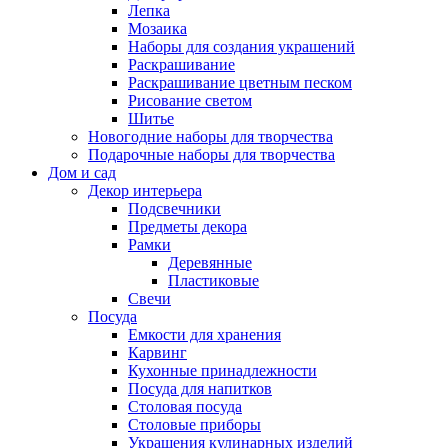
Лепка
Мозаика
Наборы для создания украшений
Раскрашивание
Раскрашивание цветным песком
Рисование светом
Шитье
Новогодние наборы для творчества
Подарочные наборы для творчества
Дом и сад
Декор интерьера
Подсвечники
Предметы декора
Рамки
Деревянные
Пластиковые
Свечи
Посуда
Емкости для хранения
Карвинг
Кухонные принадлежности
Посуда для напитков
Столовая посуда
Столовые приборы
Украшения кулинарных изделий