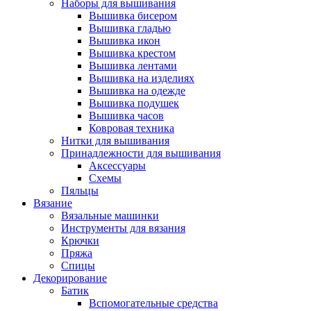
Наборы для вышивания
Вышивка бисером
Вышивка гладью
Вышивка икон
Вышивка крестом
Вышивка лентами
Вышивка на изделиях
Вышивка на одежде
Вышивка подушек
Вышивка часов
Ковровая техника
Нитки для вышивания
Принадлежности для вышивания
Аксессуары
Схемы
Пяльцы
Вязание
Вязальные машинки
Инструменты для вязания
Крючки
Пряжа
Спицы
Декорирование
Батик
Вспомогательные средства