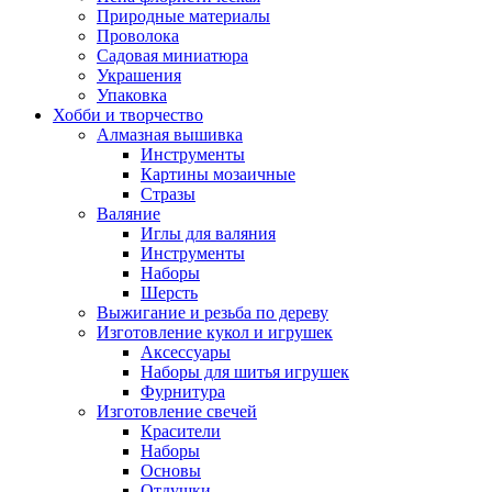
Природные материалы
Проволока
Садовая миниатюра
Украшения
Упаковка
Хобби и творчество
Алмазная вышивка
Инструменты
Картины мозаичные
Стразы
Валяние
Иглы для валяния
Инструменты
Наборы
Шерсть
Выжигание и резьба по дереву
Изготовление кукол и игрушек
Аксессуары
Наборы для шитья игрушек
Фурнитура
Изготовление свечей
Красители
Наборы
Основы
Отдушки