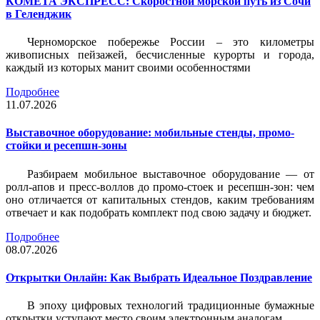
КОМЕТА ЭКСПРЕСС: Скоростной морской путь из Сочи
в Геленджик
Черноморское побережье России – это километры
живописных пейзажей, бесчисленные курорты и города,
каждый из которых манит своими особенностями
Подробнее
11.07.2026
Выставочное оборудование: мобильные стенды, промо-
стойки и ресепшн-зоны
Разбираем мобильное выставочное оборудование — от
ролл-апов и пресс-воллов до промо-стоек и ресепшн-зон: чем
оно отличается от капитальных стендов, каким требованиям
отвечает и как подобрать комплект под свою задачу и бюджет.
Подробнее
08.07.2026
Открытки Онлайн: Как Выбрать Идеальное Поздравление
В эпоху цифровых технологий традиционные бумажные
открытки уступают место своим электронным аналогам