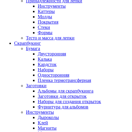
Принадлежности для лепки
Инструменты
Каттеры
Молды
Покрытия
Стеки
Формы
Тесто и масса для лепки
Скрапбукинг
Бумага
Двусторонняя
Калька
Кардсток
Наборы
Односторонняя
Пленка термотрансферная
Заготовки
Альбомы для скрапбукинга
Заготовки для открыток
Наборы для создания открыток
Фурнитура для альбомов
Инструменты
Дыроколы
Клей
Магниты