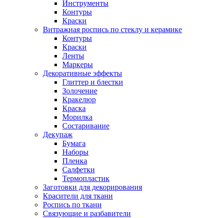
Инструменты
Контуры
Краски
Витражная роспись по стеклу и керамике
Контуры
Краски
Ленты
Маркеры
Декоративные эффекты
Глиттер и блестки
Золочение
Кракелюр
Краска
Морилка
Состаривание
Декупаж
Бумага
Наборы
Пленка
Салфетки
Термопластик
Заготовки для декорирования
Красители для ткани
Роспись по ткани
Связующие и разбавители