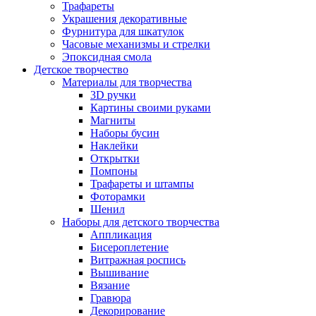
Трафареты
Украшения декоративные
Фурнитура для шкатулок
Часовые механизмы и стрелки
Эпоксидная смола
Детское творчество
Материалы для творчества
3D ручки
Картины своими руками
Магниты
Наборы бусин
Наклейки
Открытки
Помпоны
Трафареты и штампы
Фоторамки
Шенил
Наборы для детского творчества
Аппликация
Бисероплетение
Витражная роспись
Вышивание
Вязание
Гравюра
Декорирование