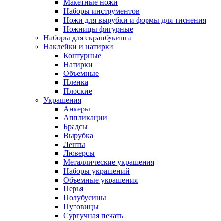
Макетные ножи
Наборы инструментов
Ножи для вырубки и формы для тиснения
Ножницы фигурные
Наборы для скрапбукинга
Наклейки и натирки
Контурные
Натирки
Объемные
Пленка
Плоские
Украшения
Анкеры
Аппликации
Брадсы
Вырубка
Ленты
Люверсы
Металлические украшения
Наборы украшений
Объемные украшения
Перья
Полубусины
Пуговицы
Сургучная печать