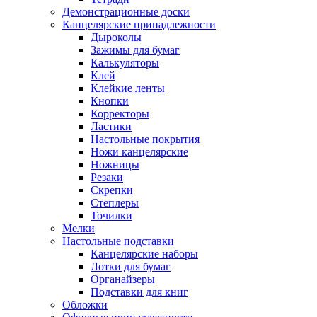
Демонстрационные доски
Канцелярские принадлежности
Дыроколы
Зажимы для бумаг
Калькуляторы
Клей
Клейкие ленты
Кнопки
Корректоры
Ластики
Настольные покрытия
Ножи канцелярские
Ножницы
Резаки
Скрепки
Степлеры
Точилки
Мелки
Настольные подставки
Канцелярские наборы
Лотки для бумаг
Органайзеры
Подставки для книг
Обложки