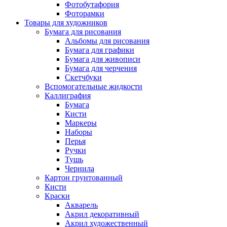
Фотобутафория
Фоторамки
Товары для художников
Бумага для рисования
Альбомы для рисования
Бумага для графики
Бумага для живописи
Бумага для черчения
Скетчбуки
Вспомогательные жидкости
Каллиграфия
Бумага
Кисти
Маркеры
Наборы
Перья
Ручки
Тушь
Чернила
Картон грунтованный
Кисти
Краски
Акварель
Акрил декоративный
Акрил художественный