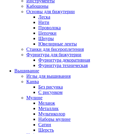
Инструменты
Кабошоны
Основы для бижутерии
Леска
Нити
Проволока
Цепочки
Шнуры
Ювелирные ленты
Станки для бисероплетения
Фурнитура для бижутерии
Фурнитура декоративная
Фурнитура техническая
Вышивание
Иглы для вышивания
Канва
Без рисунка
С рисунком
Мулине
Меланж
Металлик
Мультиколор
Наборы мулине
Сатин
Шерсть