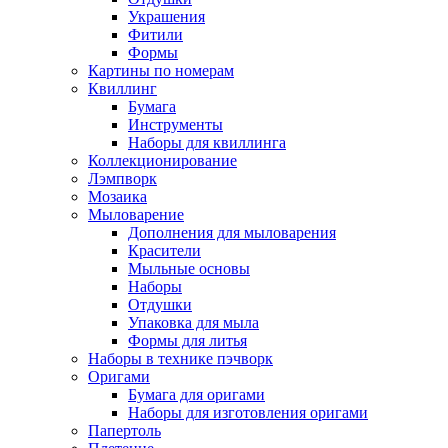
Украшения
Фитили
Формы
Картины по номерам
Квиллинг
Бумага
Инструменты
Наборы для квиллинга
Коллекционирование
Лэмпворк
Мозаика
Мыловарение
Дополнения для мыловарения
Красители
Мыльные основы
Наборы
Отдушки
Упаковка для мыла
Формы для литья
Наборы в технике пэчворк
Оригами
Бумага для оригами
Наборы для изготовления оригами
Папертоль