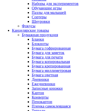
Наборы для экспериментов
Обучающие игры
Пазлы для малышей
Сортеры
Шнуровки
Фокусы
Канцелярские товары
Бумажная продукция
Бланки
Блокноты
Бумага гофрированная
Бумага для заметок
Бумага для печати
Бумага копировальная
Бумага крепированная
Бумага миллиметровая
Бумага цветная
Дневники
Ежедневники
Записные книжки
Картон
Конверты
Пенокартон
Пленка самоклеящаяся
Тетради