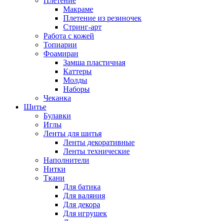
Плетение
Макраме
Плетение из резиночек
Стринг-арт
Работа с кожей
Топиарии
Фоамиран
Замша пластичная
Каттеры
Молды
Наборы
Чеканка
Шитье
Булавки
Иглы
Ленты для шитья
Ленты декоративные
Ленты технические
Наполнители
Нитки
Ткани
Для батика
Для валяния
Для декора
Для игрушек