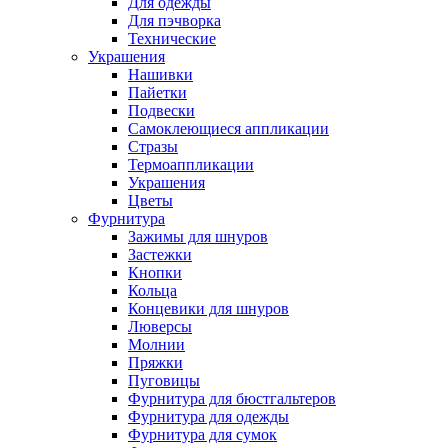
Для одежды
Для пэчворка
Технические
Украшения
Нашивки
Пайетки
Подвески
Самоклеющиеся аппликации
Стразы
Термоаппликации
Украшения
Цветы
Фурнитура
Зажимы для шнуров
Застежки
Кнопки
Кольца
Концевики для шнуров
Люверсы
Молнии
Пряжки
Пуговицы
Фурнитура для бюстгальтеров
Фурнитура для одежды
Фурнитура для сумок