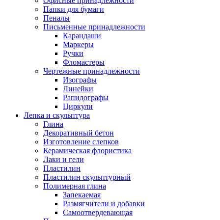
Офисные принадлежности
Папки для бумаги
Пеналы
Письменные принадлежности
Карандаши
Маркеры
Ручки
Фломастеры
Чертежные принадлежности
Изографы
Линейки
Рапидографы
Циркули
Лепка и скульптура
Глина
Декоративный бетон
Изготовление слепков
Керамическая флористика
Лаки и гели
Пластилин
Пластилин скульптурный
Полимерная глина
Запекаемая
Размягчители и добавки
Самоотвердевающая