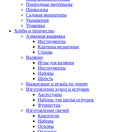
Природные материалы
Проволока
Садовая миниатюра
Украшения
Упаковка
Хобби и творчество
Алмазная вышивка
Инструменты
Картины мозаичные
Стразы
Валяние
Иглы для валяния
Инструменты
Наборы
Шерсть
Выжигание и резьба по дереву
Изготовление кукол и игрушек
Аксессуары
Наборы для шитья игрушек
Фурнитура
Изготовление свечей
Красители
Наборы
Основы
Отдушки