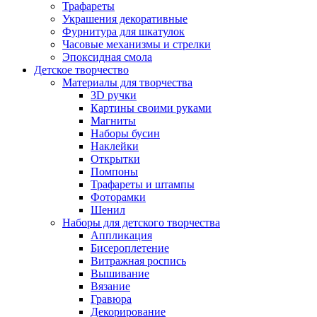
Трафареты
Украшения декоративные
Фурнитура для шкатулок
Часовые механизмы и стрелки
Эпоксидная смола
Детское творчество
Материалы для творчества
3D ручки
Картины своими руками
Магниты
Наборы бусин
Наклейки
Открытки
Помпоны
Трафареты и штампы
Фоторамки
Шенил
Наборы для детского творчества
Аппликация
Бисероплетение
Витражная роспись
Вышивание
Вязание
Гравюра
Декорирование