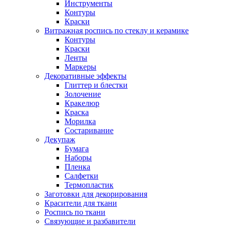
Инструменты
Контуры
Краски
Витражная роспись по стеклу и керамике
Контуры
Краски
Ленты
Маркеры
Декоративные эффекты
Глиттер и блестки
Золочение
Кракелюр
Краска
Морилка
Состаривание
Декупаж
Бумага
Наборы
Пленка
Салфетки
Термопластик
Заготовки для декорирования
Красители для ткани
Роспись по ткани
Связующие и разбавители