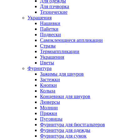
Для одежды
Для пэчворка
Технические
Украшения
Нашивки
Пайетки
Подвески
Самоклеющиеся аппликации
Стразы
Термоаппликации
Украшения
Цветы
Фурнитура
Зажимы для шнуров
Застежки
Кнопки
Кольца
Концевики для шнуров
Люверсы
Молнии
Пряжки
Пуговицы
Фурнитура для бюстгальтеров
Фурнитура для одежды
Фурнитура для сумок