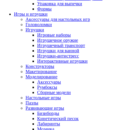
Упаковка для выпечки
Формы
Игры и игрушки
Аксессуары для настольных игр
Головоломки
Игрушки
Игровые наборы
Игрушечное оружие
Игрушечный транспорт
Игрушки для ванной
Игрушки-антистресс
Интерактивные игрушки
Конструкторы
Макетирование
Моделирование
Аксессуары
Румбоксы
Сборные модели
Настольные игры
Пазлы
Развивающие игры
Бизиборды
Кинетический песок
Лабиринты
Мозаика