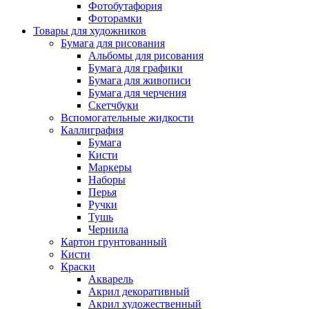
Фотобутафория
Фоторамки
Товары для художников
Бумага для рисования
Альбомы для рисования
Бумага для графики
Бумага для живописи
Бумага для черчения
Скетчбуки
Вспомогательные жидкости
Каллиграфия
Бумага
Кисти
Маркеры
Наборы
Перья
Ручки
Тушь
Чернила
Картон грунтованный
Кисти
Краски
Акварель
Акрил декоративный
Акрил художественный