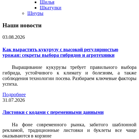
Шилья
Шкатулки
Шнуры
Наши новости
03.08.2026
Как вырастить кукурузу с высокой регулярностью
урожая: секреты выбора гибридов и агротехники
Выращивание кукурузы требует правильного выбора
гибрида, устойчивого к климату и болезням, а также
соблюдения технологии посева. Разбираем ключевые факторы
успеха.
Подробнее
31.07.2026
Листовки c кодами с переменными данными
На фоне современного рынка, забитого шаблонной
рекламой, традиционные листовки и буклеты все чаще
оказываются в корзине