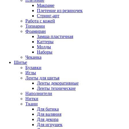
Плетение
Макраме
Плетение из резиночек
Стринг-арт
Работа с кожей
Топиарии
Фоамиран
Замша пластичная
Каттеры
Молды
Наборы
Чеканка
Шитье
Булавки
Иглы
Ленты для шитья
Ленты декоративные
Ленты технические
Наполнители
Нитки
Ткани
Для батика
Для валяния
Для декора
Для игрушек