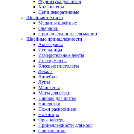
Фурнитура для штор
Хольнитены
Цепи декоративные
Швейная техника
Машины швейные
Оверлоки
Принадлежности для машин
Швейные принадлежности
Аксессуары
Игольницы
Измерительные ленты
Инструменты
Клеевые пистолеты
Лекала
Линейки
Лупы
Манекены
Маты для резки
Наборы для шитья
Наперстки
Ножи раскройные
Ножницы
Органайзеры
Принадлежности для кроя
Светильники