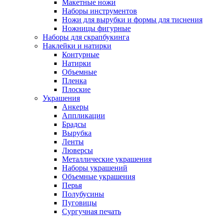
Макетные ножи
Наборы инструментов
Ножи для вырубки и формы для тиснения
Ножницы фигурные
Наборы для скрапбукинга
Наклейки и натирки
Контурные
Натирки
Объемные
Пленка
Плоские
Украшения
Анкеры
Аппликации
Брадсы
Вырубка
Ленты
Люверсы
Металлические украшения
Наборы украшений
Объемные украшения
Перья
Полубусины
Пуговицы
Сургучная печать