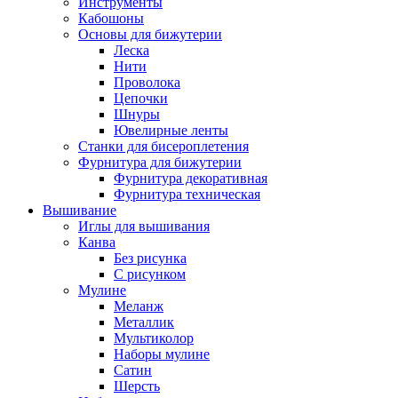
Инструменты
Кабошоны
Основы для бижутерии
Леска
Нити
Проволока
Цепочки
Шнуры
Ювелирные ленты
Станки для бисероплетения
Фурнитура для бижутерии
Фурнитура декоративная
Фурнитура техническая
Вышивание
Иглы для вышивания
Канва
Без рисунка
С рисунком
Мулине
Меланж
Металлик
Мультиколор
Наборы мулине
Сатин
Шерсть