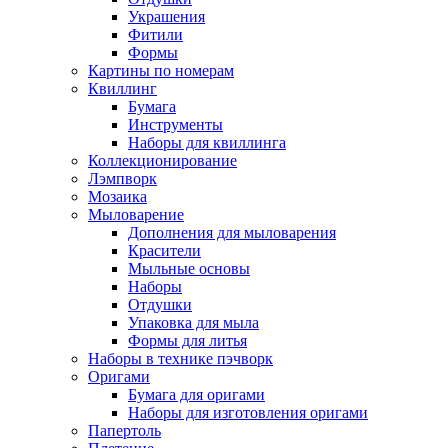
Украшения
Фитили
Формы
Картины по номерам
Квиллинг
Бумага
Инструменты
Наборы для квиллинга
Коллекционирование
Лэмпворк
Мозаика
Мыловарение
Дополнения для мыловарения
Красители
Мыльные основы
Наборы
Отдушки
Упаковка для мыла
Формы для литья
Наборы в технике пэчворк
Оригами
Бумага для оригами
Наборы для изготовления оригами
Папертоль