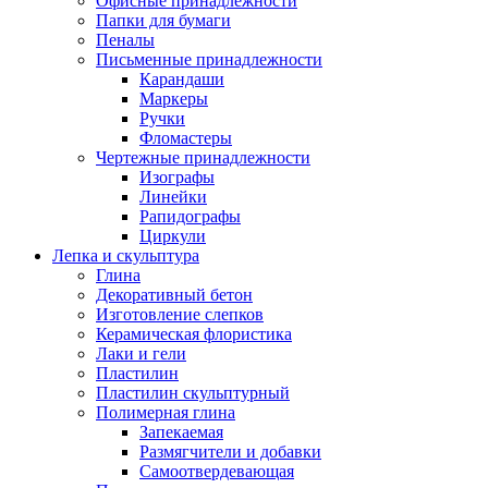
Офисные принадлежности
Папки для бумаги
Пеналы
Письменные принадлежности
Карандаши
Маркеры
Ручки
Фломастеры
Чертежные принадлежности
Изографы
Линейки
Рапидографы
Циркули
Лепка и скульптура
Глина
Декоративный бетон
Изготовление слепков
Керамическая флористика
Лаки и гели
Пластилин
Пластилин скульптурный
Полимерная глина
Запекаемая
Размягчители и добавки
Самоотвердевающая