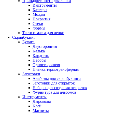
Принадлежности для лепки
Инструменты
Каттеры
Молды
Покрытия
Стеки
Формы
Тесто и масса для лепки
Скрапбукинг
Бумага
Двусторонняя
Калька
Кардсток
Наборы
Односторонняя
Пленка термотрансферная
Заготовки
Альбомы для скрапбукинга
Заготовки для открыток
Наборы для создания открыток
Фурнитура для альбомов
Инструменты
Дыроколы
Клей
Магниты