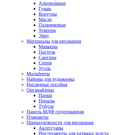
Аэрозольные
Гуашь
Контуры
Масло
Пальчиковые
Темпера
Эбру
Материалы для рисования
Маркеры
Пастель
Сангина
Сепия
Уголь
Мольберты
Наборы для художника
Наглядные пособия
Органайзеры
Папки
Пеналы
Тубусы
Панель МДФ грунтованная
Планшеты
Принадлежности для рисования
Аксессуары
Инструменты для натяжки холста