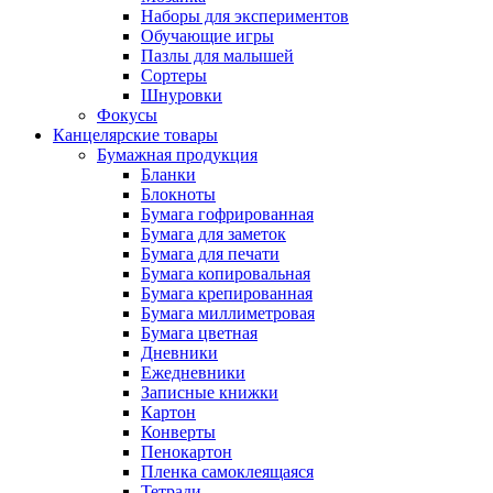
Наборы для экспериментов
Обучающие игры
Пазлы для малышей
Сортеры
Шнуровки
Фокусы
Канцелярские товары
Бумажная продукция
Бланки
Блокноты
Бумага гофрированная
Бумага для заметок
Бумага для печати
Бумага копировальная
Бумага крепированная
Бумага миллиметровая
Бумага цветная
Дневники
Ежедневники
Записные книжки
Картон
Конверты
Пенокартон
Пленка самоклеящаяся
Тетради