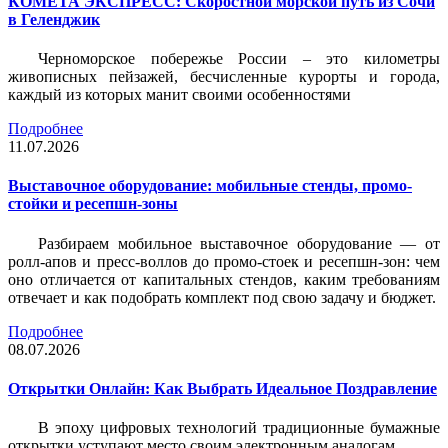
КОМЕТА ЭКСПРЕСС: Скоростной морской путь из Сочи
в Геленджик
Черноморское побережье России – это километры
живописных пейзажей, бесчисленные курорты и города,
каждый из которых манит своими особенностями
Подробнее
11.07.2026
Выставочное оборудование: мобильные стенды, промо-
стойки и ресепшн-зоны
Разбираем мобильное выставочное оборудование — от
ролл-апов и пресс-воллов до промо-стоек и ресепшн-зон: чем
оно отличается от капитальных стендов, каким требованиям
отвечает и как подобрать комплект под свою задачу и бюджет.
Подробнее
08.07.2026
Открытки Онлайн: Как Выбрать Идеальное Поздравление
В эпоху цифровых технологий традиционные бумажные
открытки уступают место своим электронным аналогам