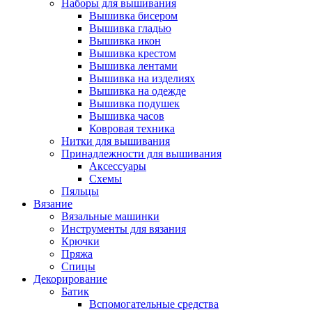
Наборы для вышивания
Вышивка бисером
Вышивка гладью
Вышивка икон
Вышивка крестом
Вышивка лентами
Вышивка на изделиях
Вышивка на одежде
Вышивка подушек
Вышивка часов
Ковровая техника
Нитки для вышивания
Принадлежности для вышивания
Аксессуары
Схемы
Пяльцы
Вязание
Вязальные машинки
Инструменты для вязания
Крючки
Пряжа
Спицы
Декорирование
Батик
Вспомогательные средства