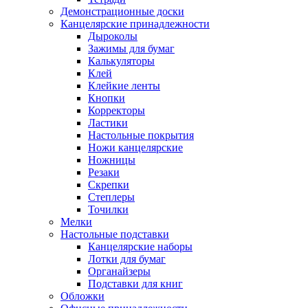
Демонстрационные доски
Канцелярские принадлежности
Дыроколы
Зажимы для бумаг
Калькуляторы
Клей
Клейкие ленты
Кнопки
Корректоры
Ластики
Настольные покрытия
Ножи канцелярские
Ножницы
Резаки
Скрепки
Степлеры
Точилки
Мелки
Настольные подставки
Канцелярские наборы
Лотки для бумаг
Органайзеры
Подставки для книг
Обложки