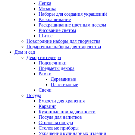
Лепка
Мозаика
Наборы для создания украшений
Раскрашивание
Раскрашивание цветным песком
Рисование светом
Шитье
Новогодние наборы для творчества
Подарочные наборы для творчества
Дом и сад
Декор интерьера
Подсвечники
Предметы декора
Рамки
Деревянные
Пластиковые
Свечи
Посуда
Емкости для хранения
Карвинг
Кухонные принадлежности
Посуда для напитков
Столовая посуда
Столовые приборы
Украшения кулинарных изделий