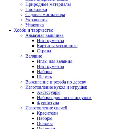
Природные материалы
Проволока
Садовая миниатюра
Украшения
Упаковка
Хобби и творчество
Алмазная вышивка
Инструменты
Картины мозаичные
Стразы
Валяние
Иглы для валяния
Инструменты
Наборы
Шерсть
Выжигание и резьба по дереву
Изготовление кукол и игрушек
Аксессуары
Наборы для шитья игрушек
Фурнитура
Изготовление свечей
Красители
Наборы
Основы
Отдушки