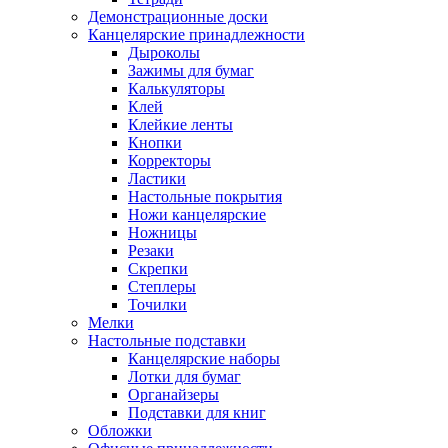
Демонстрационные доски
Канцелярские принадлежности
Дыроколы
Зажимы для бумаг
Калькуляторы
Клей
Клейкие ленты
Кнопки
Корректоры
Ластики
Настольные покрытия
Ножи канцелярские
Ножницы
Резаки
Скрепки
Степлеры
Точилки
Мелки
Настольные подставки
Канцелярские наборы
Лотки для бумаг
Органайзеры
Подставки для книг
Обложки