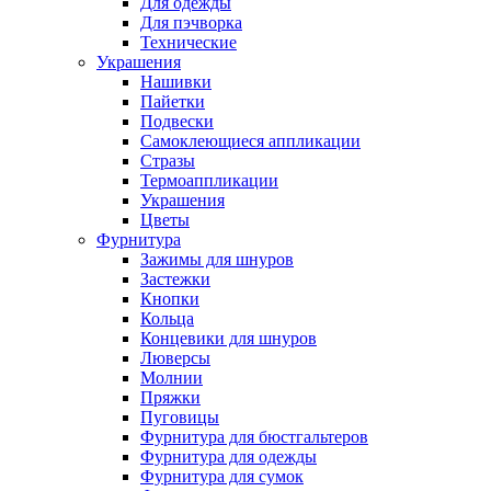
Для одежды
Для пэчворка
Технические
Украшения
Нашивки
Пайетки
Подвески
Самоклеющиеся аппликации
Стразы
Термоаппликации
Украшения
Цветы
Фурнитура
Зажимы для шнуров
Застежки
Кнопки
Кольца
Концевики для шнуров
Люверсы
Молнии
Пряжки
Пуговицы
Фурнитура для бюстгальтеров
Фурнитура для одежды
Фурнитура для сумок