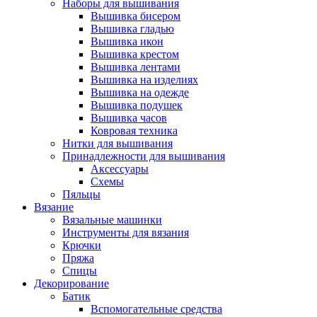
Наборы для вышивания
Вышивка бисером
Вышивка гладью
Вышивка икон
Вышивка крестом
Вышивка лентами
Вышивка на изделиях
Вышивка на одежде
Вышивка подушек
Вышивка часов
Ковровая техника
Нитки для вышивания
Принадлежности для вышивания
Аксессуары
Схемы
Пяльцы
Вязание
Вязальные машинки
Инструменты для вязания
Крючки
Пряжа
Спицы
Декорирование
Батик
Вспомогательные средства