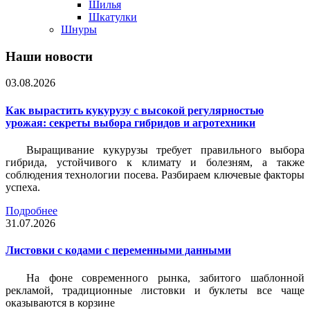
Шилья
Шкатулки
Шнуры
Наши новости
03.08.2026
Как вырастить кукурузу с высокой регулярностью
урожая: секреты выбора гибридов и агротехники
Выращивание кукурузы требует правильного выбора
гибрида, устойчивого к климату и болезням, а также
соблюдения технологии посева. Разбираем ключевые факторы
успеха.
Подробнее
31.07.2026
Листовки c кодами с переменными данными
На фоне современного рынка, забитого шаблонной
рекламой, традиционные листовки и буклеты все чаще
оказываются в корзине