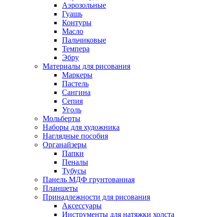
Аэрозольные
Гуашь
Контуры
Масло
Пальчиковые
Темпера
Эбру
Материалы для рисования
Маркеры
Пастель
Сангина
Сепия
Уголь
Мольберты
Наборы для художника
Наглядные пособия
Органайзеры
Папки
Пеналы
Тубусы
Панель МДФ грунтованная
Планшеты
Принадлежности для рисования
Аксессуары
Инструменты для натяжки холста