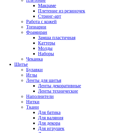
Плетение
Макраме
Плетение из резиночек
Стринг-арт
Работа с кожей
Топиарии
Фоамиран
Замша пластичная
Каттеры
Молды
Наборы
Чеканка
Шитье
Булавки
Иглы
Ленты для шитья
Ленты декоративные
Ленты технические
Наполнители
Нитки
Ткани
Для батика
Для валяния
Для декора
Для игрушек