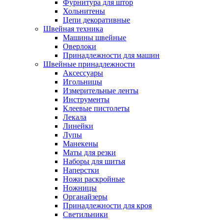
Фурнитура для штор
Хольнитены
Цепи декоративные
Швейная техника
Машины швейные
Оверлоки
Принадлежности для машин
Швейные принадлежности
Аксессуары
Игольницы
Измерительные ленты
Инструменты
Клеевые пистолеты
Лекала
Линейки
Лупы
Манекены
Маты для резки
Наборы для шитья
Наперстки
Ножи раскройные
Ножницы
Органайзеры
Принадлежности для кроя
Светильники