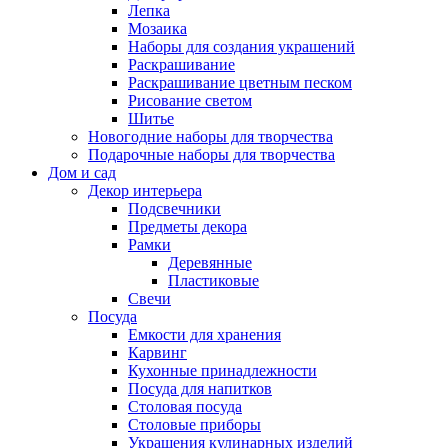
Лепка
Мозаика
Наборы для создания украшений
Раскрашивание
Раскрашивание цветным песком
Рисование светом
Шитье
Новогодние наборы для творчества
Подарочные наборы для творчества
Дом и сад
Декор интерьера
Подсвечники
Предметы декора
Рамки
Деревянные
Пластиковые
Свечи
Посуда
Емкости для хранения
Карвинг
Кухонные принадлежности
Посуда для напитков
Столовая посуда
Столовые приборы
Украшения кулинарных изделий