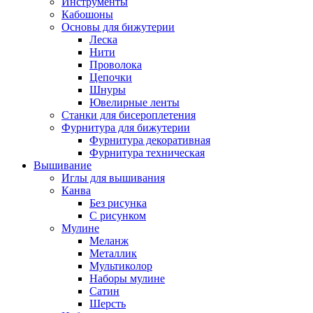
Инструменты
Кабошоны
Основы для бижутерии
Леска
Нити
Проволока
Цепочки
Шнуры
Ювелирные ленты
Станки для бисероплетения
Фурнитура для бижутерии
Фурнитура декоративная
Фурнитура техническая
Вышивание
Иглы для вышивания
Канва
Без рисунка
С рисунком
Мулине
Меланж
Металлик
Мультиколор
Наборы мулине
Сатин
Шерсть