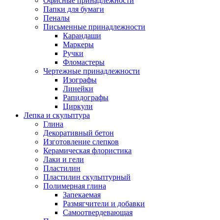
Офисные принадлежности
Папки для бумаги
Пеналы
Письменные принадлежности
Карандаши
Маркеры
Ручки
Фломастеры
Чертежные принадлежности
Изографы
Линейки
Рапидографы
Циркули
Лепка и скульптура
Глина
Декоративный бетон
Изготовление слепков
Керамическая флористика
Лаки и гели
Пластилин
Пластилин скульптурный
Полимерная глина
Запекаемая
Размягчители и добавки
Самоотвердевающая