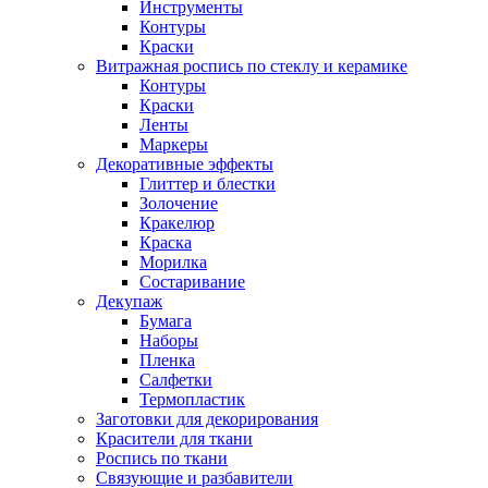
Инструменты
Контуры
Краски
Витражная роспись по стеклу и керамике
Контуры
Краски
Ленты
Маркеры
Декоративные эффекты
Глиттер и блестки
Золочение
Кракелюр
Краска
Морилка
Состаривание
Декупаж
Бумага
Наборы
Пленка
Салфетки
Термопластик
Заготовки для декорирования
Красители для ткани
Роспись по ткани
Связующие и разбавители