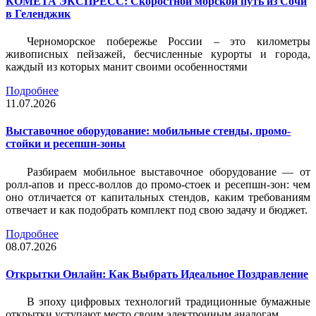
КОМЕТА ЭКСПРЕСС: Скоростной морской путь из Сочи
в Геленджик
Черноморское побережье России – это километры
живописных пейзажей, бесчисленные курорты и города,
каждый из которых манит своими особенностями
Подробнее
11.07.2026
Выставочное оборудование: мобильные стенды, промо-
стойки и ресепшн-зоны
Разбираем мобильное выставочное оборудование — от
ролл-апов и пресс-воллов до промо-стоек и ресепшн-зон: чем
оно отличается от капитальных стендов, каким требованиям
отвечает и как подобрать комплект под свою задачу и бюджет.
Подробнее
08.07.2026
Открытки Онлайн: Как Выбрать Идеальное Поздравление
В эпоху цифровых технологий традиционные бумажные
открытки уступают место своим электронным аналогам