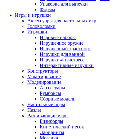
Упаковка для выпечки
Формы
Игры и игрушки
Аксессуары для настольных игр
Головоломки
Игрушки
Игровые наборы
Игрушечное оружие
Игрушечный транспорт
Игрушки для ванной
Игрушки-антистресс
Интерактивные игрушки
Конструкторы
Макетирование
Моделирование
Аксессуары
Румбоксы
Сборные модели
Настольные игры
Пазлы
Развивающие игры
Бизиборды
Кинетический песок
Лабиринты
Мозаика