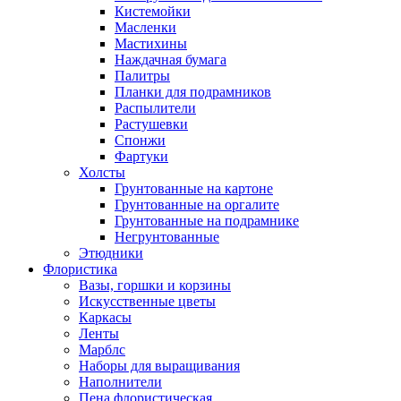
Кистемойки
Масленки
Мастихины
Наждачная бумага
Палитры
Планки для подрамников
Распылители
Растушевки
Спонжи
Фартуки
Холсты
Грунтованные на картоне
Грунтованные на оргалите
Грунтованные на подрамнике
Негрунтованные
Этюдники
Флористика
Вазы, горшки и корзины
Искусственные цветы
Каркасы
Ленты
Марблс
Наборы для выращивания
Наполнители
Пена флористическая