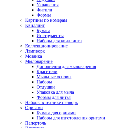
Украшения
Фитили
Формы
Картины по номерам
Квиллинг
Бумага
Инструменты
Наборы для квиллинга
Коллекционирование
Лэмпворк
Мозаика
Мыловарение
Дополнения для мыловарения
Красители
Мыльные основы
Наборы
Отдушки
Упаковка для мыла
Формы для литья
Наборы в технике пэчворк
Оригами
Бумага для оригами
Наборы для изготовления оригами
Папертоль