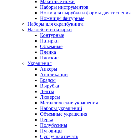
Макетные ножи
Наборы инструментов
Ножи для вырубки и формы для тиснения
Ножницы фигурные
Наборы для скрапбукинга
Наклейки и натирки
Контурные
Натирки
Объемные
Пленка
Плоские
Украшения
Анкеры
Аппликации
Брадсы
Вырубка
Ленты
Люверсы
Металлические украшения
Наборы украшений
Объемные украшения
Перья
Полубусины
Пуговицы
Сургучная печать