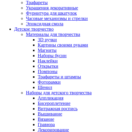
Трафареты
Украшения декоративные
Фурнитура для шкатулок
Часовые механизмы и стрелки
Эпоксидная смола
Детское творчество
Материалы для творчества
3D ручки
Картины своими руками
Магниты
Наборы бусин
Наклейки
Открытки
Помпоны
Трафареты и штампы
Фоторамки
Шенил
Наборы для детского творчества
Аппликация
Бисероплетение
Витражная роспись
Вышивание
Вязание
Гравюра
Декорирование