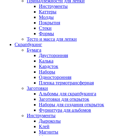
Принадлежности для лепки
Инструменты
Каттеры
Молды
Покрытия
Стеки
Формы
Тесто и масса для лепки
Скрапбукинг
Бумага
Двусторонняя
Калька
Кардсток
Наборы
Односторонняя
Пленка термотрансферная
Заготовки
Альбомы для скрапбукинга
Заготовки для открыток
Наборы для создания открыток
Фурнитура для альбомов
Инструменты
Дыроколы
Клей
Магниты