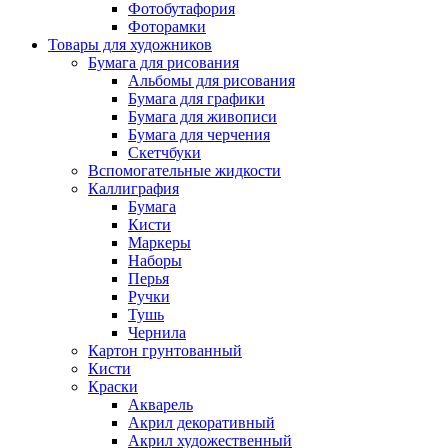
Фотобутафория
Фоторамки
Товары для художников
Бумага для рисования
Альбомы для рисования
Бумага для графики
Бумага для живописи
Бумага для черчения
Скетчбуки
Вспомогательные жидкости
Каллиграфия
Бумага
Кисти
Маркеры
Наборы
Перья
Ручки
Тушь
Чернила
Картон грунтованный
Кисти
Краски
Акварель
Акрил декоративный
Акрил художественный