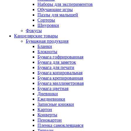
Наборы для экспериментов
Обучающие игры
Пазлы для малышей
Сортеры
Шнуровки
Фокусы
Канцелярские товары
Бумажная продукция
Бланки
Блокноты
Бумага гофрированная
Бумага для заметок
Бумага для печати
Бумага копировальная
Бумага крепированная
Бумага миллиметровая
Бумага цветная
Дневники
Ежедневники
Записные книжки
Картон
Конверты
Пенокартон
Пленка самоклеящаяся
Тетради