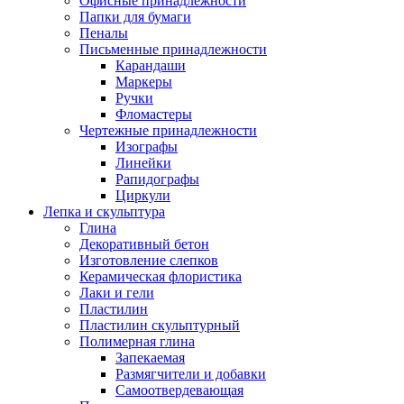
Офисные принадлежности
Папки для бумаги
Пеналы
Письменные принадлежности
Карандаши
Маркеры
Ручки
Фломастеры
Чертежные принадлежности
Изографы
Линейки
Рапидографы
Циркули
Лепка и скульптура
Глина
Декоративный бетон
Изготовление слепков
Керамическая флористика
Лаки и гели
Пластилин
Пластилин скульптурный
Полимерная глина
Запекаемая
Размягчители и добавки
Самоотвердевающая