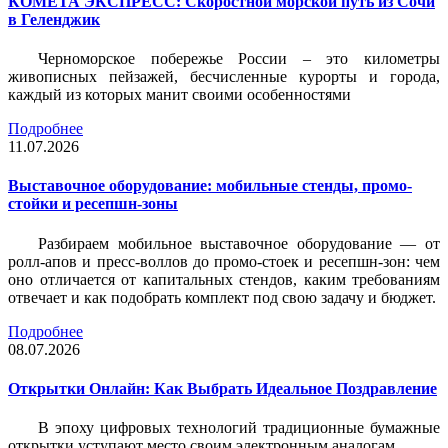
КОМЕТА ЭКСПРЕСС: Скоростной морской путь из Сочи
в Геленджик
Черноморское побережье России – это километры
живописных пейзажей, бесчисленные курорты и города,
каждый из которых манит своими особенностями
Подробнее
11.07.2026
Выставочное оборудование: мобильные стенды, промо-
стойки и ресепшн-зоны
Разбираем мобильное выставочное оборудование — от
ролл-апов и пресс-воллов до промо-стоек и ресепшн-зон: чем
оно отличается от капитальных стендов, каким требованиям
отвечает и как подобрать комплект под свою задачу и бюджет.
Подробнее
08.07.2026
Открытки Онлайн: Как Выбрать Идеальное Поздравление
В эпоху цифровых технологий традиционные бумажные
открытки уступают место своим электронным аналогам