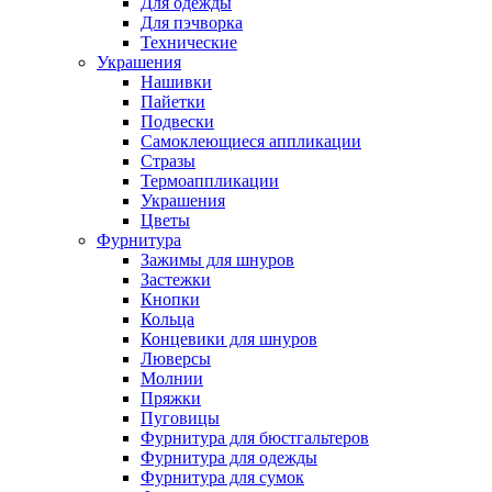
Для одежды
Для пэчворка
Технические
Украшения
Нашивки
Пайетки
Подвески
Самоклеющиеся аппликации
Стразы
Термоаппликации
Украшения
Цветы
Фурнитура
Зажимы для шнуров
Застежки
Кнопки
Кольца
Концевики для шнуров
Люверсы
Молнии
Пряжки
Пуговицы
Фурнитура для бюстгальтеров
Фурнитура для одежды
Фурнитура для сумок