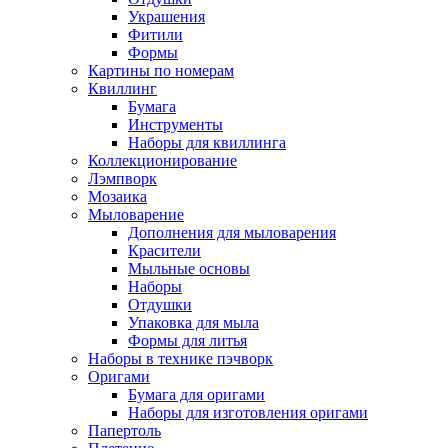
Украшения
Фитили
Формы
Картины по номерам
Квиллинг
Бумага
Инструменты
Наборы для квиллинга
Коллекционирование
Лэмпворк
Мозаика
Мыловарение
Дополнения для мыловарения
Красители
Мыльные основы
Наборы
Отдушки
Упаковка для мыла
Формы для литья
Наборы в технике пэчворк
Оригами
Бумага для оригами
Наборы для изготовления оригами
Папертоль