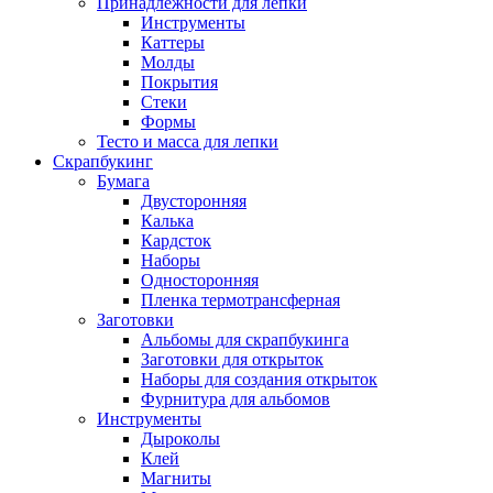
Принадлежности для лепки
Инструменты
Каттеры
Молды
Покрытия
Стеки
Формы
Тесто и масса для лепки
Скрапбукинг
Бумага
Двусторонняя
Калька
Кардсток
Наборы
Односторонняя
Пленка термотрансферная
Заготовки
Альбомы для скрапбукинга
Заготовки для открыток
Наборы для создания открыток
Фурнитура для альбомов
Инструменты
Дыроколы
Клей
Магниты