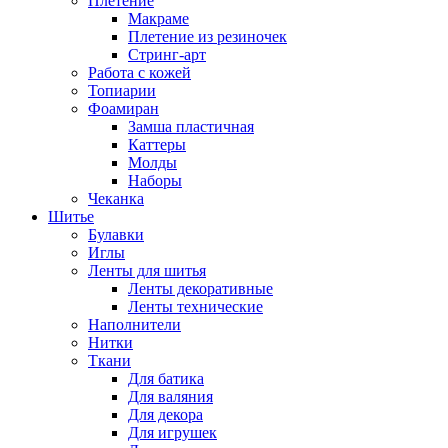
Плетение
Макраме
Плетение из резиночек
Стринг-арт
Работа с кожей
Топиарии
Фоамиран
Замша пластичная
Каттеры
Молды
Наборы
Чеканка
Шитье
Булавки
Иглы
Ленты для шитья
Ленты декоративные
Ленты технические
Наполнители
Нитки
Ткани
Для батика
Для валяния
Для декора
Для игрушек