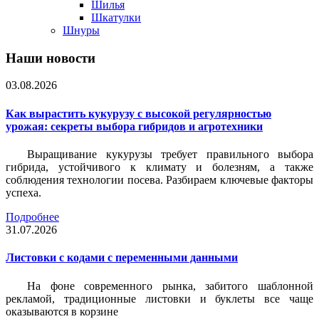
Шилья
Шкатулки
Шнуры
Наши новости
03.08.2026
Как вырастить кукурузу с высокой регулярностью
урожая: секреты выбора гибридов и агротехники
Выращивание кукурузы требует правильного выбора
гибрида, устойчивого к климату и болезням, а также
соблюдения технологии посева. Разбираем ключевые факторы
успеха.
Подробнее
31.07.2026
Листовки c кодами с переменными данными
На фоне современного рынка, забитого шаблонной
рекламой, традиционные листовки и буклеты все чаще
оказываются в корзине