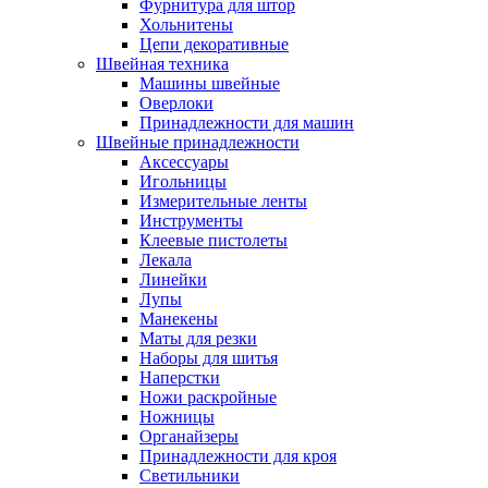
Фурнитура для штор
Хольнитены
Цепи декоративные
Швейная техника
Машины швейные
Оверлоки
Принадлежности для машин
Швейные принадлежности
Аксессуары
Игольницы
Измерительные ленты
Инструменты
Клеевые пистолеты
Лекала
Линейки
Лупы
Манекены
Маты для резки
Наборы для шитья
Наперстки
Ножи раскройные
Ножницы
Органайзеры
Принадлежности для кроя
Светильники