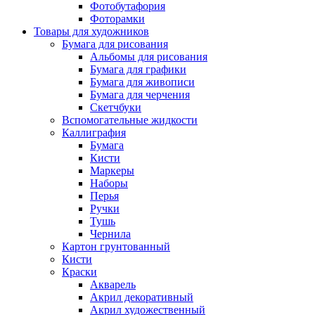
Фотобутафория
Фоторамки
Товары для художников
Бумага для рисования
Альбомы для рисования
Бумага для графики
Бумага для живописи
Бумага для черчения
Скетчбуки
Вспомогательные жидкости
Каллиграфия
Бумага
Кисти
Маркеры
Наборы
Перья
Ручки
Тушь
Чернила
Картон грунтованный
Кисти
Краски
Акварель
Акрил декоративный
Акрил художественный