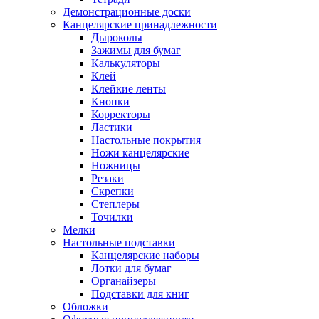
Демонстрационные доски
Канцелярские принадлежности
Дыроколы
Зажимы для бумаг
Калькуляторы
Клей
Клейкие ленты
Кнопки
Корректоры
Ластики
Настольные покрытия
Ножи канцелярские
Ножницы
Резаки
Скрепки
Степлеры
Точилки
Мелки
Настольные подставки
Канцелярские наборы
Лотки для бумаг
Органайзеры
Подставки для книг
Обложки