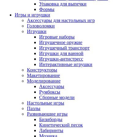
Упаковка для выпечки
Формы
Игры и игрушки
Аксессуары для настольных игр
Головоломки
Игрушки
Игровые наборы
Игрушечное оружие
Игрушечный транспорт
Игрушки для ванной
Игрушки-антистресс
Интерактивные игрушки
Конструкторы
Макетирование
Моделирование
Аксессуары
Румбоксы
Сборные модели
Настольные игры
Пазлы
Развивающие игры
Бизиборды
Кинетический песок
Лабиринты
Мозаика