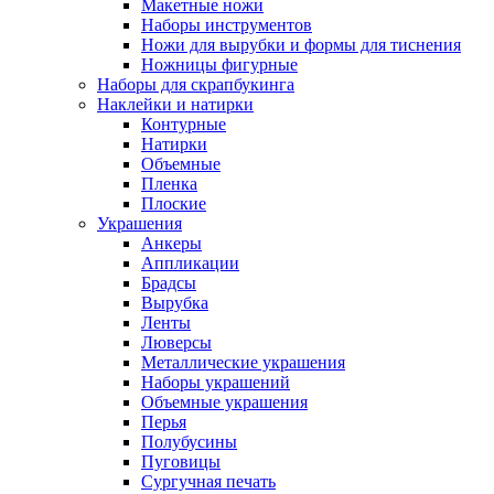
Макетные ножи
Наборы инструментов
Ножи для вырубки и формы для тиснения
Ножницы фигурные
Наборы для скрапбукинга
Наклейки и натирки
Контурные
Натирки
Объемные
Пленка
Плоские
Украшения
Анкеры
Аппликации
Брадсы
Вырубка
Ленты
Люверсы
Металлические украшения
Наборы украшений
Объемные украшения
Перья
Полубусины
Пуговицы
Сургучная печать