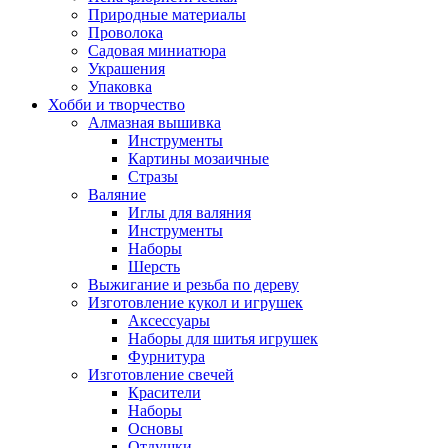
Природные материалы
Проволока
Садовая миниатюра
Украшения
Упаковка
Хобби и творчество
Алмазная вышивка
Инструменты
Картины мозаичные
Стразы
Валяние
Иглы для валяния
Инструменты
Наборы
Шерсть
Выжигание и резьба по дереву
Изготовление кукол и игрушек
Аксессуары
Наборы для шитья игрушек
Фурнитура
Изготовление свечей
Красители
Наборы
Основы
Отдушки