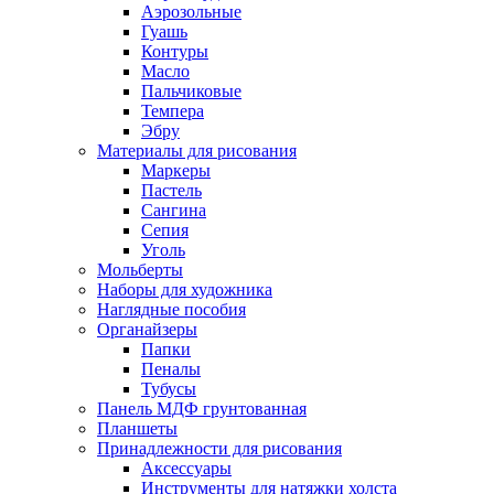
Аэрозольные
Гуашь
Контуры
Масло
Пальчиковые
Темпера
Эбру
Материалы для рисования
Маркеры
Пастель
Сангина
Сепия
Уголь
Мольберты
Наборы для художника
Наглядные пособия
Органайзеры
Папки
Пеналы
Тубусы
Панель МДФ грунтованная
Планшеты
Принадлежности для рисования
Аксессуары
Инструменты для натяжки холста