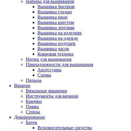
Наборы для вышивания
Вышивка бисером
Вышивка гладью
Вышивка икон
Вышивка крестом
Вышивка лентами
Вышивка на изделиях
Вышивка на одежде
Вышивка подушек
Вышивка часов
Ковровая техника
Нитки для вышивания
Принадлежности для вышивания
Аксессуары
Схемы
Пяльцы
Вязание
Вязальные машинки
Инструменты для вязания
Крючки
Пряжа
Спицы
Декорирование
Батик
Вспомогательные средства