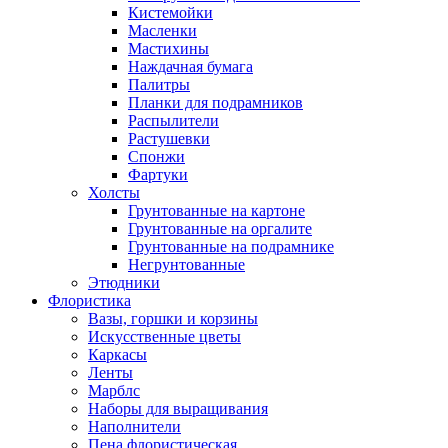
Кистемойки
Масленки
Мастихины
Наждачная бумага
Палитры
Планки для подрамников
Распылители
Растушевки
Спонжи
Фартуки
Холсты
Грунтованные на картоне
Грунтованные на оргалите
Грунтованные на подрамнике
Негрунтованные
Этюдники
Флористика
Вазы, горшки и корзины
Искусственные цветы
Каркасы
Ленты
Марблс
Наборы для выращивания
Наполнители
Пена флористическая