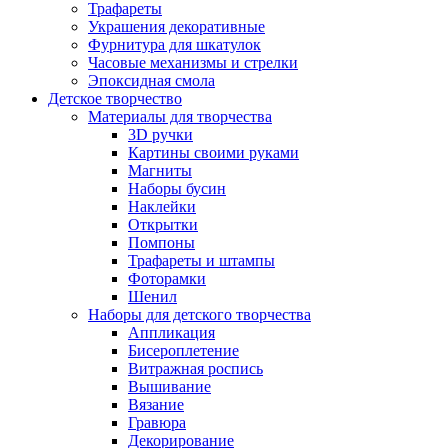
Трафареты
Украшения декоративные
Фурнитура для шкатулок
Часовые механизмы и стрелки
Эпоксидная смола
Детское творчество
Материалы для творчества
3D ручки
Картины своими руками
Магниты
Наборы бусин
Наклейки
Открытки
Помпоны
Трафареты и штампы
Фоторамки
Шенил
Наборы для детского творчества
Аппликация
Бисероплетение
Витражная роспись
Вышивание
Вязание
Гравюра
Декорирование