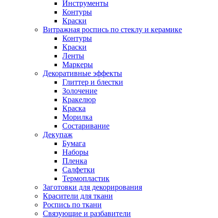
Инструменты
Контуры
Краски
Витражная роспись по стеклу и керамике
Контуры
Краски
Ленты
Маркеры
Декоративные эффекты
Глиттер и блестки
Золочение
Кракелюр
Краска
Морилка
Состаривание
Декупаж
Бумага
Наборы
Пленка
Салфетки
Термопластик
Заготовки для декорирования
Красители для ткани
Роспись по ткани
Связующие и разбавители