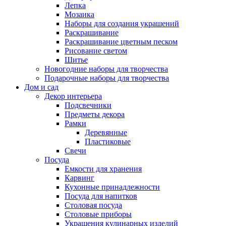
Лепка
Мозаика
Наборы для создания украшений
Раскрашивание
Раскрашивание цветным песком
Рисование светом
Шитье
Новогодние наборы для творчества
Подарочные наборы для творчества
Дом и сад
Декор интерьера
Подсвечники
Предметы декора
Рамки
Деревянные
Пластиковые
Свечи
Посуда
Емкости для хранения
Карвинг
Кухонные принадлежности
Посуда для напитков
Столовая посуда
Столовые приборы
Украшения кулинарных изделий