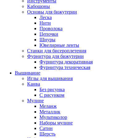
Инструменты
Кабошоны
Основы для бижутерии
Леска
Нити
Проволока
Цепочки
Шнуры
Ювелирные ленты
Станки для бисероплетения
Фурнитура для бижутерии
Фурнитура декоративная
Фурнитура техническая
Вышивание
Иглы для вышивания
Канва
Без рисунка
С рисунком
Мулине
Меланж
Металлик
Мультиколор
Наборы мулине
Сатин
Шерсть