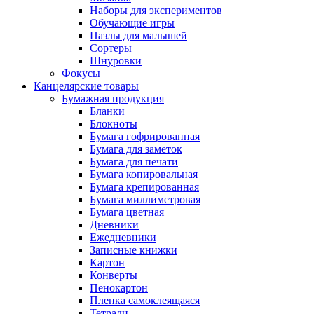
Наборы для экспериментов
Обучающие игры
Пазлы для малышей
Сортеры
Шнуровки
Фокусы
Канцелярские товары
Бумажная продукция
Бланки
Блокноты
Бумага гофрированная
Бумага для заметок
Бумага для печати
Бумага копировальная
Бумага крепированная
Бумага миллиметровая
Бумага цветная
Дневники
Ежедневники
Записные книжки
Картон
Конверты
Пенокартон
Пленка самоклеящаяся
Тетради