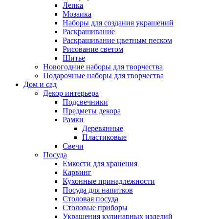
Лепка
Мозаика
Наборы для создания украшений
Раскрашивание
Раскрашивание цветным песком
Рисование светом
Шитье
Новогодние наборы для творчества
Подарочные наборы для творчества
Дом и сад
Декор интерьера
Подсвечники
Предметы декора
Рамки
Деревянные
Пластиковые
Свечи
Посуда
Емкости для хранения
Карвинг
Кухонные принадлежности
Посуда для напитков
Столовая посуда
Столовые приборы
Украшения кулинарных изделий