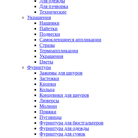
Для одежды
Для пэчворка
Технические
Украшения
Нашивки
Пайетки
Подвески
Самоклеющиеся аппликации
Стразы
Термоаппликации
Украшения
Цветы
Фурнитура
Зажимы для шнуров
Застежки
Кнопки
Кольца
Концевики для шнуров
Люверсы
Молнии
Пряжки
Пуговицы
Фурнитура для бюстгальтеров
Фурнитура для одежды
Фурнитура для сумок