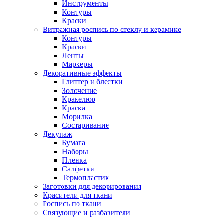
Инструменты
Контуры
Краски
Витражная роспись по стеклу и керамике
Контуры
Краски
Ленты
Маркеры
Декоративные эффекты
Глиттер и блестки
Золочение
Кракелюр
Краска
Морилка
Состаривание
Декупаж
Бумага
Наборы
Пленка
Салфетки
Термопластик
Заготовки для декорирования
Красители для ткани
Роспись по ткани
Связующие и разбавители