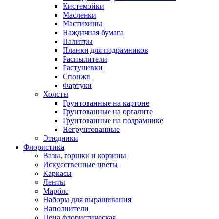
Кистемойки
Масленки
Мастихины
Наждачная бумага
Палитры
Планки для подрамников
Распылители
Растушевки
Спонжи
Фартуки
Холсты
Грунтованные на картоне
Грунтованные на оргалите
Грунтованные на подрамнике
Негрунтованные
Этюдники
Флористика
Вазы, горшки и корзины
Искусственные цветы
Каркасы
Ленты
Марблс
Наборы для выращивания
Наполнители
Пена флористическая