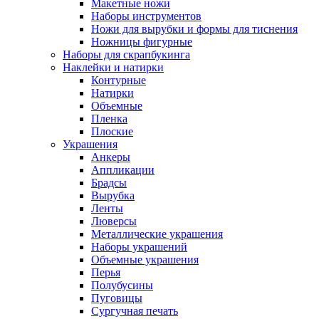
Макетные ножи
Наборы инструментов
Ножи для вырубки и формы для тиснения
Ножницы фигурные
Наборы для скрапбукинга
Наклейки и натирки
Контурные
Натирки
Объемные
Пленка
Плоские
Украшения
Анкеры
Аппликации
Брадсы
Вырубка
Ленты
Люверсы
Металлические украшения
Наборы украшений
Объемные украшения
Перья
Полубусины
Пуговицы
Сургучная печать