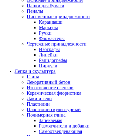
Офисные принадлежности
Папки для бумаги
Пеналы
Письменные принадлежности
Карандаши
Маркеры
Ручки
Фломастеры
Чертежные принадлежности
Изографы
Линейки
Рапидографы
Циркули
Лепка и скульптура
Глина
Декоративный бетон
Изготовление слепков
Керамическая флористика
Лаки и гели
Пластилин
Пластилин скульптурный
Полимерная глина
Запекаемая
Размягчители и добавки
Самоотвердевающая