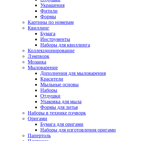
Украшения
Фитили
Формы
Картины по номерам
Квиллинг
Бумага
Инструменты
Наборы для квиллинга
Коллекционирование
Лэмпворк
Мозаика
Мыловарение
Дополнения для мыловарения
Красители
Мыльные основы
Наборы
Отдушки
Упаковка для мыла
Формы для литья
Наборы в технике пэчворк
Оригами
Бумага для оригами
Наборы для изготовления оригами
Папертоль