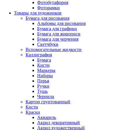
Фотобутафория
Фоторамки
Товары для художников
Бумага для рисования
Альбомы для рисования
Бумага для графики
Бумага для живописи
Бумага для черчения
Скетчбуки
Вспомогательные жидкости
Каллиграфия
Бумага
Кисти
Маркеры
Наборы
Перья
Ручки
Тушь
Чернила
Картон грунтованный
Кисти
Краски
Акварель
Акрил декоративный
Акрил художественный