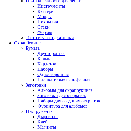
Принадлежности для лепки
Инструменты
Каттеры
Молды
Покрытия
Стеки
Формы
Тесто и масса для лепки
Скрапбукинг
Бумага
Двусторонняя
Калька
Кардсток
Наборы
Односторонняя
Пленка термотрансферная
Заготовки
Альбомы для скрапбукинга
Заготовки для открыток
Наборы для создания открыток
Фурнитура для альбомов
Инструменты
Дыроколы
Клей
Магниты