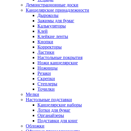
Демонстрационные доски
Канцелярские принадлежности
Дыроколы
Зажимы для бумаг
Калькуляторы
Клей
Клейкие ленты
Кнопки
Корректоры
Ластики
Настольные покрытия
Ножи канцелярские
Ножницы
Резаки
Скрепки
Степлеры
Точилки
Мелки
Настольные подставки
Канцелярские наборы
Лотки для бумаг
Органайзеры
Подставки для книг
Обложки