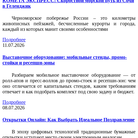
КОМЕТА ЭКСПРЕСС: Скоростной морской путь из Сочи
в Геленджик
Черноморское побережье России – это километры
живописных пейзажей, бесчисленные курорты и города,
каждый из которых манит своими особенностями
Подробнее
11.07.2026
Выставочное оборудование: мобильные стенды, промо-
стойки и ресепшн-зоны
Разбираем мобильное выставочное оборудование — от
ролл-апов и пресс-воллов до промо-стоек и ресепшн-зон: чем
оно отличается от капитальных стендов, каким требованиям
отвечает и как подобрать комплект под свою задачу и бюджет.
Подробнее
08.07.2026
Открытки Онлайн: Как Выбрать Идеальное Поздравление
В эпоху цифровых технологий традиционные бумажные
открытки уступают место своим электронным аналогам