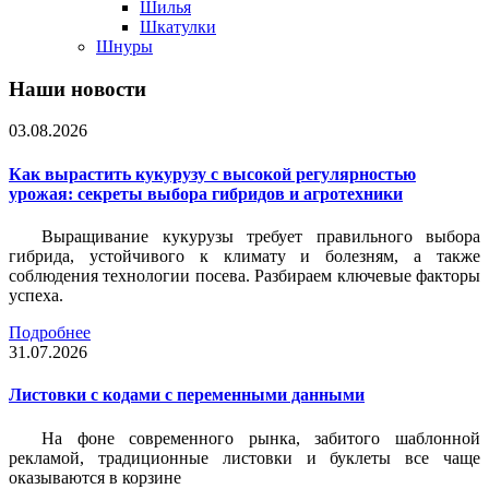
Шилья
Шкатулки
Шнуры
Наши новости
03.08.2026
Как вырастить кукурузу с высокой регулярностью
урожая: секреты выбора гибридов и агротехники
Выращивание кукурузы требует правильного выбора
гибрида, устойчивого к климату и болезням, а также
соблюдения технологии посева. Разбираем ключевые факторы
успеха.
Подробнее
31.07.2026
Листовки c кодами с переменными данными
На фоне современного рынка, забитого шаблонной
рекламой, традиционные листовки и буклеты все чаще
оказываются в корзине