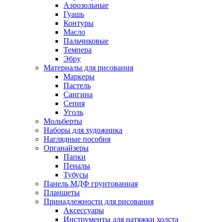
Аэрозольные
Гуашь
Контуры
Масло
Пальчиковые
Темпера
Эбру
Материалы для рисования
Маркеры
Пастель
Сангина
Сепия
Уголь
Мольберты
Наборы для художника
Наглядные пособия
Органайзеры
Папки
Пеналы
Тубусы
Панель МДФ грунтованная
Планшеты
Принадлежности для рисования
Аксессуары
Инструменты для натяжки холста