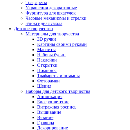
Трафареты
Украшения декоративные
Фурнитура для шкатулок
Часовые механизмы и стрелки
Эпоксидная смола
Детское творчество
Материалы для творчества
3D ручки
Картины своими руками
Магниты
Наборы бусин
Наклейки
Открытки
Помпоны
Трафареты и штампы
Фоторамки
Шенил
Наборы для детского творчества
Аппликация
Бисероплетение
Витражная роспись
Вышивание
Вязание
Гравюра
Декорирование