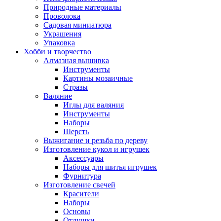
Природные материалы
Проволока
Садовая миниатюра
Украшения
Упаковка
Хобби и творчество
Алмазная вышивка
Инструменты
Картины мозаичные
Стразы
Валяние
Иглы для валяния
Инструменты
Наборы
Шерсть
Выжигание и резьба по дереву
Изготовление кукол и игрушек
Аксессуары
Наборы для шитья игрушек
Фурнитура
Изготовление свечей
Красители
Наборы
Основы
Отдушки