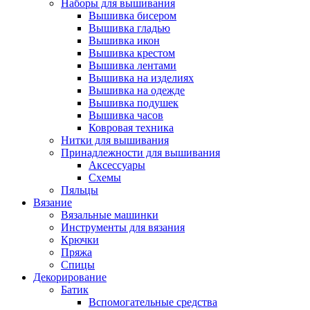
Наборы для вышивания
Вышивка бисером
Вышивка гладью
Вышивка икон
Вышивка крестом
Вышивка лентами
Вышивка на изделиях
Вышивка на одежде
Вышивка подушек
Вышивка часов
Ковровая техника
Нитки для вышивания
Принадлежности для вышивания
Аксессуары
Схемы
Пяльцы
Вязание
Вязальные машинки
Инструменты для вязания
Крючки
Пряжа
Спицы
Декорирование
Батик
Вспомогательные средства