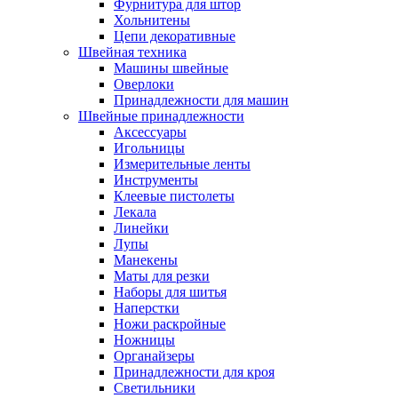
Фурнитура для штор
Хольнитены
Цепи декоративные
Швейная техника
Машины швейные
Оверлоки
Принадлежности для машин
Швейные принадлежности
Аксессуары
Игольницы
Измерительные ленты
Инструменты
Клеевые пистолеты
Лекала
Линейки
Лупы
Манекены
Маты для резки
Наборы для шитья
Наперстки
Ножи раскройные
Ножницы
Органайзеры
Принадлежности для кроя
Светильники