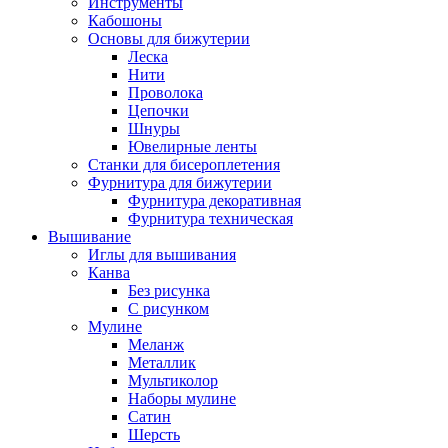
Инструменты
Кабошоны
Основы для бижутерии
Леска
Нити
Проволока
Цепочки
Шнуры
Ювелирные ленты
Станки для бисероплетения
Фурнитура для бижутерии
Фурнитура декоративная
Фурнитура техническая
Вышивание
Иглы для вышивания
Канва
Без рисунка
С рисунком
Мулине
Меланж
Металлик
Мультиколор
Наборы мулине
Сатин
Шерсть