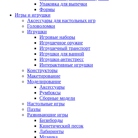
Упаковка для выпечки
Формы
Игры и игрушки
Аксессуары для настольных игр
Головоломки
Игрушки
Игровые наборы
Игрушечное оружие
Игрушечный транспорт
Игрушки для ванной
Игрушки-антистресс
Интерактивные игрушки
Конструкторы
Макетирование
Моделирование
Аксессуары
Румбоксы
Сборные модели
Настольные игры
Пазлы
Развивающие игры
Бизиборды
Кинетический песок
Лабиринты
Мозаика