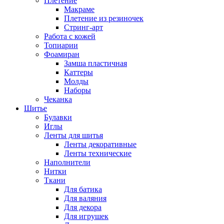
Плетение
Макраме
Плетение из резиночек
Стринг-арт
Работа с кожей
Топиарии
Фоамиран
Замша пластичная
Каттеры
Молды
Наборы
Чеканка
Шитье
Булавки
Иглы
Ленты для шитья
Ленты декоративные
Ленты технические
Наполнители
Нитки
Ткани
Для батика
Для валяния
Для декора
Для игрушек