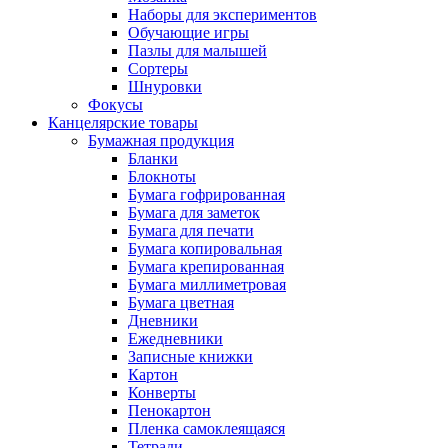
Наборы для экспериментов
Обучающие игры
Пазлы для малышей
Сортеры
Шнуровки
Фокусы
Канцелярские товары
Бумажная продукция
Бланки
Блокноты
Бумага гофрированная
Бумага для заметок
Бумага для печати
Бумага копировальная
Бумага крепированная
Бумага миллиметровая
Бумага цветная
Дневники
Ежедневники
Записные книжки
Картон
Конверты
Пенокартон
Пленка самоклеящаяся
Тетради