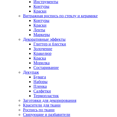
Инструменты
Контуры
Краски
Витражная роспись по стеклу и керамике
Контуры
Краски
Ленты
Маркеры
Декоративные эффекты
Глиттер и блестки
Золочение
Кракелюр
Краска
Морилка
Состаривание
Декупаж
Бумага
Наборы
Пленка
Салфетки
Термопластик
Заготовки для декорирования
Красители для ткани
Роспись по ткани
Связующие и разбавители