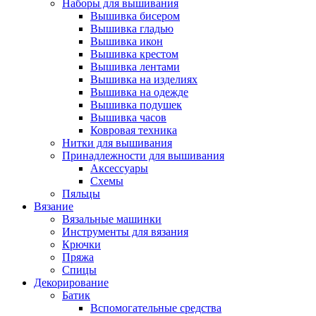
Наборы для вышивания
Вышивка бисером
Вышивка гладью
Вышивка икон
Вышивка крестом
Вышивка лентами
Вышивка на изделиях
Вышивка на одежде
Вышивка подушек
Вышивка часов
Ковровая техника
Нитки для вышивания
Принадлежности для вышивания
Аксессуары
Схемы
Пяльцы
Вязание
Вязальные машинки
Инструменты для вязания
Крючки
Пряжа
Спицы
Декорирование
Батик
Вспомогательные средства