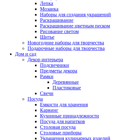
Лепка
Мозаика
Наборы для создания украшений
Раскрашивание
Раскрашивание цветным песком
Рисование светом
Шитье
Новогодние наборы для творчества
Подарочные наборы для творчества
Дом и сад
Декор интерьера
Подсвечники
Предметы декора
Рамки
Деревянные
Пластиковые
Свечи
Посуда
Емкости для хранения
Карвинг
Кухонные принадлежности
Посуда для напитков
Столовая посуда
Столовые приборы
Украшения кулинарных изделий