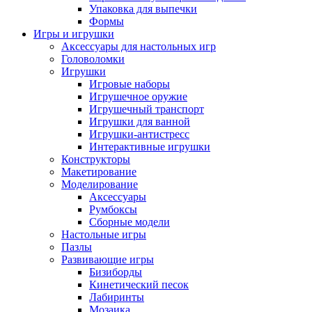
Упаковка для выпечки
Формы
Игры и игрушки
Аксессуары для настольных игр
Головоломки
Игрушки
Игровые наборы
Игрушечное оружие
Игрушечный транспорт
Игрушки для ванной
Игрушки-антистресс
Интерактивные игрушки
Конструкторы
Макетирование
Моделирование
Аксессуары
Румбоксы
Сборные модели
Настольные игры
Пазлы
Развивающие игры
Бизиборды
Кинетический песок
Лабиринты
Мозаика