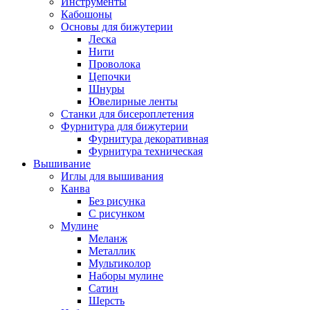
Инструменты
Кабошоны
Основы для бижутерии
Леска
Нити
Проволока
Цепочки
Шнуры
Ювелирные ленты
Станки для бисероплетения
Фурнитура для бижутерии
Фурнитура декоративная
Фурнитура техническая
Вышивание
Иглы для вышивания
Канва
Без рисунка
С рисунком
Мулине
Меланж
Металлик
Мультиколор
Наборы мулине
Сатин
Шерсть