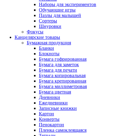
Наборы для экспериментов
Обучающие игры
Пазлы для малышей
Сортеры
Шнуровки
Фокусы
Канцелярские товары
Бумажная продукция
Бланки
Блокноты
Бумага гофрированная
Бумага для заметок
Бумага для печати
Бумага копировальная
Бумага крепированная
Бумага миллиметровая
Бумага цветная
Дневники
Ежедневники
Записные книжки
Картон
Конверты
Пенокартон
Пленка самоклеящаяся
Тетради