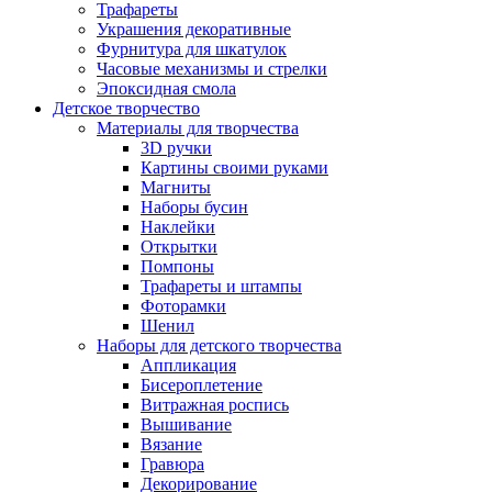
Трафареты
Украшения декоративные
Фурнитура для шкатулок
Часовые механизмы и стрелки
Эпоксидная смола
Детское творчество
Материалы для творчества
3D ручки
Картины своими руками
Магниты
Наборы бусин
Наклейки
Открытки
Помпоны
Трафареты и штампы
Фоторамки
Шенил
Наборы для детского творчества
Аппликация
Бисероплетение
Витражная роспись
Вышивание
Вязание
Гравюра
Декорирование