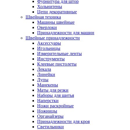
Фурнитура для штор
Хольнитены
Цепи декоративные
Швейная техника
Машины швейные
Оверлоки
Принадлежности для машин
Швейные принадлежности
Аксессуары
Игольницы
Измерительные ленты
Инструменты
Клеевые пистолеты
Лекала
Линейки
Лупы
Манекены
Маты для резки
Наборы для шитья
Наперстки
Ножи раскройные
Ножницы
Органайзеры
Принадлежности для кроя
Светильники