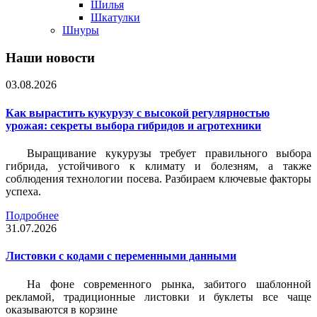
Шилья
Шкатулки
Шнуры
Наши новости
03.08.2026
Как вырастить кукурузу с высокой регулярностью
урожая: секреты выбора гибридов и агротехники
Выращивание кукурузы требует правильного выбора
гибрида, устойчивого к климату и болезням, а также
соблюдения технологии посева. Разбираем ключевые факторы
успеха.
Подробнее
31.07.2026
Листовки c кодами с переменными данными
На фоне современного рынка, забитого шаблонной
рекламой, традиционные листовки и буклеты все чаще
оказываются в корзине