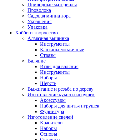
Природные материалы
Проволока
Садовая миниатюра
Украшения
Упаковка
Хобби и творчество
Алмазная вышивка
Инструменты
Картины мозаичные
Стразы
Валяние
Иглы для валяния
Инструменты
Наборы
Шерсть
Выжигание и резьба по дереву
Изготовление кукол и игрушек
Аксессуары
Наборы для шитья игрушек
Фурнитура
Изготовление свечей
Красители
Наборы
Основы
Отдушки