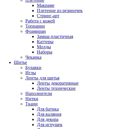
Плетение
Макраме
Плетение из резиночек
Стринг-арт
Работа с кожей
Топиарии
Фоамиран
Замша пластичная
Каттеры
Молды
Наборы
Чеканка
Шитье
Булавки
Иглы
Ленты для шитья
Ленты декоративные
Ленты технические
Наполнители
Нитки
Ткани
Для батика
Для валяния
Для декора
Для игрушек