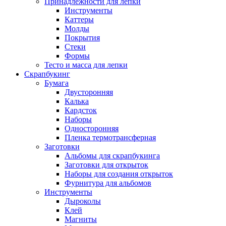
Принадлежности для лепки
Инструменты
Каттеры
Молды
Покрытия
Стеки
Формы
Тесто и масса для лепки
Скрапбукинг
Бумага
Двусторонняя
Калька
Кардсток
Наборы
Односторонняя
Пленка термотрансферная
Заготовки
Альбомы для скрапбукинга
Заготовки для открыток
Наборы для создания открыток
Фурнитура для альбомов
Инструменты
Дыроколы
Клей
Магниты