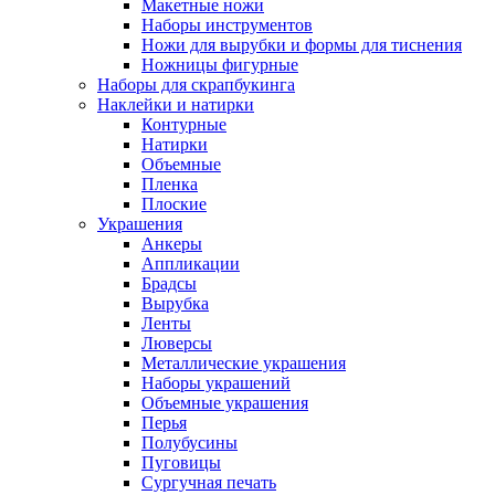
Макетные ножи
Наборы инструментов
Ножи для вырубки и формы для тиснения
Ножницы фигурные
Наборы для скрапбукинга
Наклейки и натирки
Контурные
Натирки
Объемные
Пленка
Плоские
Украшения
Анкеры
Аппликации
Брадсы
Вырубка
Ленты
Люверсы
Металлические украшения
Наборы украшений
Объемные украшения
Перья
Полубусины
Пуговицы
Сургучная печать