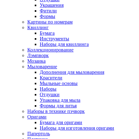
Украшения
Фитили
Формы
Картины по номерам
Квиллинг
Бумага
Инструменты
Наборы для квиллинга
Коллекционирование
Лэмпворк
Мозаика
Мыловарение
Дополнения для мыловарения
Красители
Мыльные основы
Наборы
Отдушки
Упаковка для мыла
Формы для литья
Наборы в технике пэчворк
Оригами
Бумага для оригами
Наборы для изготовления оригами
Папертоль