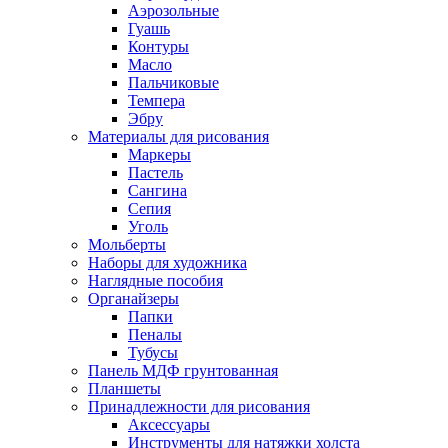
Аэрозольные
Гуашь
Контуры
Масло
Пальчиковые
Темпера
Эбру
Материалы для рисования
Маркеры
Пастель
Сангина
Сепия
Уголь
Мольберты
Наборы для художника
Наглядные пособия
Органайзеры
Папки
Пеналы
Тубусы
Панель МДФ грунтованная
Планшеты
Принадлежности для рисования
Аксессуары
Инструменты для натяжки холста