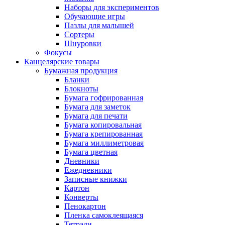
Наборы для экспериментов
Обучающие игры
Пазлы для малышей
Сортеры
Шнуровки
Фокусы
Канцелярские товары
Бумажная продукция
Бланки
Блокноты
Бумага гофрированная
Бумага для заметок
Бумага для печати
Бумага копировальная
Бумага крепированная
Бумага миллиметровая
Бумага цветная
Дневники
Ежедневники
Записные книжки
Картон
Конверты
Пенокартон
Пленка самоклеящаяся
Тетради