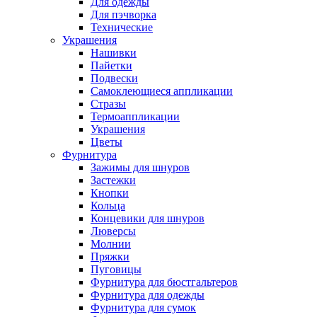
Для одежды
Для пэчворка
Технические
Украшения
Нашивки
Пайетки
Подвески
Самоклеющиеся аппликации
Стразы
Термоаппликации
Украшения
Цветы
Фурнитура
Зажимы для шнуров
Застежки
Кнопки
Кольца
Концевики для шнуров
Люверсы
Молнии
Пряжки
Пуговицы
Фурнитура для бюстгальтеров
Фурнитура для одежды
Фурнитура для сумок