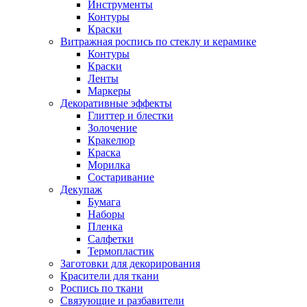
Инструменты
Контуры
Краски
Витражная роспись по стеклу и керамике
Контуры
Краски
Ленты
Маркеры
Декоративные эффекты
Глиттер и блестки
Золочение
Кракелюр
Краска
Морилка
Состаривание
Декупаж
Бумага
Наборы
Пленка
Салфетки
Термопластик
Заготовки для декорирования
Красители для ткани
Роспись по ткани
Связующие и разбавители