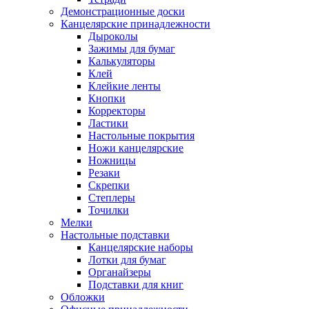
Демонстрационные доски
Канцелярские принадлежности
Дыроколы
Зажимы для бумаг
Калькуляторы
Клей
Клейкие ленты
Кнопки
Корректоры
Ластики
Настольные покрытия
Ножи канцелярские
Ножницы
Резаки
Скрепки
Степлеры
Точилки
Мелки
Настольные подставки
Канцелярские наборы
Лотки для бумаг
Органайзеры
Подставки для книг
Обложки