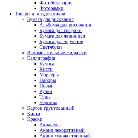
Фотобутафория
Фоторамки
Товары для художников
Бумага для рисования
Альбомы для рисования
Бумага для графики
Бумага для живописи
Бумага для черчения
Скетчбуки
Вспомогательные жидкости
Каллиграфия
Бумага
Кисти
Маркеры
Наборы
Перья
Ручки
Тушь
Чернила
Картон грунтованный
Кисти
Краски
Акварель
Акрил декоративный
Акрил художественный