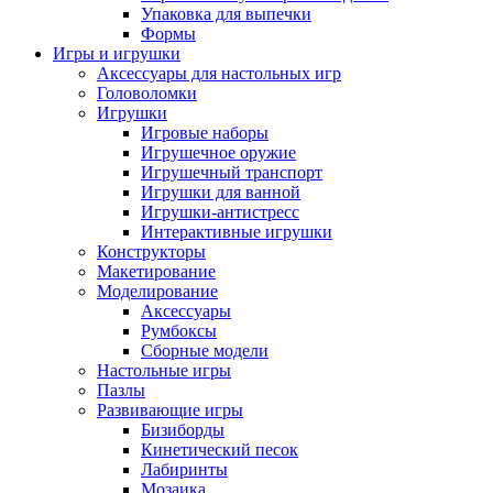
Упаковка для выпечки
Формы
Игры и игрушки
Аксессуары для настольных игр
Головоломки
Игрушки
Игровые наборы
Игрушечное оружие
Игрушечный транспорт
Игрушки для ванной
Игрушки-антистресс
Интерактивные игрушки
Конструкторы
Макетирование
Моделирование
Аксессуары
Румбоксы
Сборные модели
Настольные игры
Пазлы
Развивающие игры
Бизиборды
Кинетический песок
Лабиринты
Мозаика