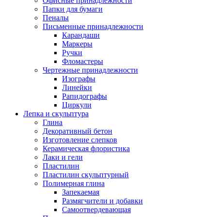
Офисные принадлежности
Папки для бумаги
Пеналы
Письменные принадлежности
Карандаши
Маркеры
Ручки
Фломастеры
Чертежные принадлежности
Изографы
Линейки
Рапидографы
Циркули
Лепка и скульптура
Глина
Декоративный бетон
Изготовление слепков
Керамическая флористика
Лаки и гели
Пластилин
Пластилин скульптурный
Полимерная глина
Запекаемая
Размягчители и добавки
Самоотвердевающая