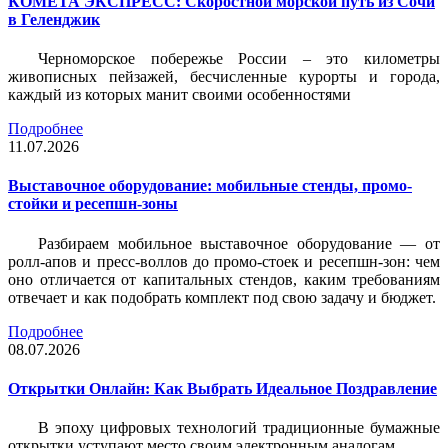
КОМЕТА ЭКСПРЕСС: Скоростной морской путь из Сочи
в Геленджик
Черноморское побережье России – это километры
живописных пейзажей, бесчисленные курорты и города,
каждый из которых манит своими особенностями
Подробнее
11.07.2026
Выставочное оборудование: мобильные стенды, промо-
стойки и ресепшн-зоны
Разбираем мобильное выставочное оборудование — от
ролл-апов и пресс-воллов до промо-стоек и ресепшн-зон: чем
оно отличается от капитальных стендов, каким требованиям
отвечает и как подобрать комплект под свою задачу и бюджет.
Подробнее
08.07.2026
Открытки Онлайн: Как Выбрать Идеальное Поздравление
В эпоху цифровых технологий традиционные бумажные
открытки уступают место своим электронным аналогам