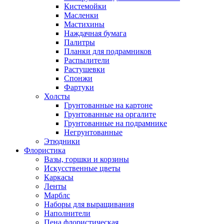
Кистемойки
Масленки
Мастихины
Наждачная бумага
Палитры
Планки для подрамников
Распылители
Растушевки
Спонжи
Фартуки
Холсты
Грунтованные на картоне
Грунтованные на оргалите
Грунтованные на подрамнике
Негрунтованные
Этюдники
Флористика
Вазы, горшки и корзины
Искусственные цветы
Каркасы
Ленты
Марблс
Наборы для выращивания
Наполнители
Пена флористическая