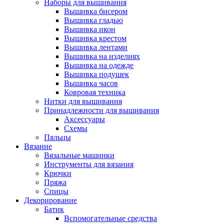
Наборы для вышивания
Вышивка бисером
Вышивка гладью
Вышивка икон
Вышивка крестом
Вышивка лентами
Вышивка на изделиях
Вышивка на одежде
Вышивка подушек
Вышивка часов
Ковровая техника
Нитки для вышивания
Принадлежности для вышивания
Аксессуары
Схемы
Пяльцы
Вязание
Вязальные машинки
Инструменты для вязания
Крючки
Пряжа
Спицы
Декорирование
Батик
Вспомогательные средства