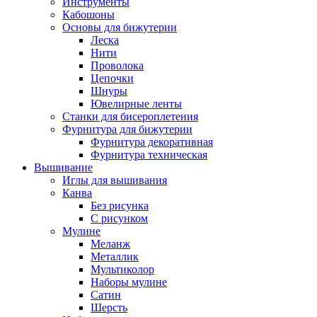
Инструменты
Кабошоны
Основы для бижутерии
Леска
Нити
Проволока
Цепочки
Шнуры
Ювелирные ленты
Станки для бисероплетения
Фурнитура для бижутерии
Фурнитура декоративная
Фурнитура техническая
Вышивание
Иглы для вышивания
Канва
Без рисунка
С рисунком
Мулине
Меланж
Металлик
Мультиколор
Наборы мулине
Сатин
Шерсть