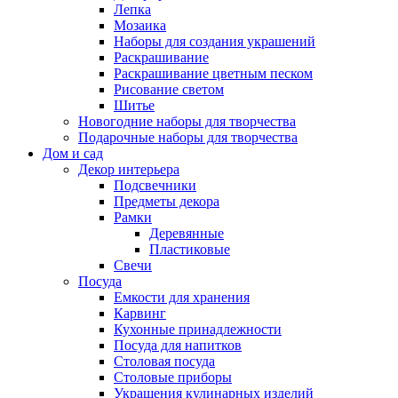
Лепка
Мозаика
Наборы для создания украшений
Раскрашивание
Раскрашивание цветным песком
Рисование светом
Шитье
Новогодние наборы для творчества
Подарочные наборы для творчества
Дом и сад
Декор интерьера
Подсвечники
Предметы декора
Рамки
Деревянные
Пластиковые
Свечи
Посуда
Емкости для хранения
Карвинг
Кухонные принадлежности
Посуда для напитков
Столовая посуда
Столовые приборы
Украшения кулинарных изделий