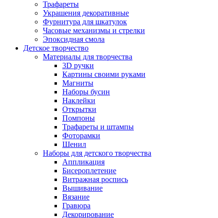
Трафареты
Украшения декоративные
Фурнитура для шкатулок
Часовые механизмы и стрелки
Эпоксидная смола
Детское творчество
Материалы для творчества
3D ручки
Картины своими руками
Магниты
Наборы бусин
Наклейки
Открытки
Помпоны
Трафареты и штампы
Фоторамки
Шенил
Наборы для детского творчества
Аппликация
Бисероплетение
Витражная роспись
Вышивание
Вязание
Гравюра
Декорирование