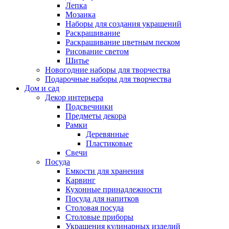
Лепка
Мозаика
Наборы для создания украшений
Раскрашивание
Раскрашивание цветным песком
Рисование светом
Шитье
Новогодние наборы для творчества
Подарочные наборы для творчества
Дом и сад
Декор интерьера
Подсвечники
Предметы декора
Рамки
Деревянные
Пластиковые
Свечи
Посуда
Емкости для хранения
Карвинг
Кухонные принадлежности
Посуда для напитков
Столовая посуда
Столовые приборы
Украшения кулинарных изделий