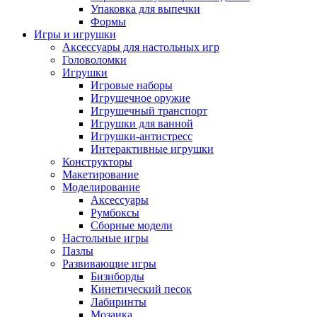
Упаковка для выпечки
Формы
Игры и игрушки
Аксессуары для настольных игр
Головоломки
Игрушки
Игровые наборы
Игрушечное оружие
Игрушечный транспорт
Игрушки для ванной
Игрушки-антистресс
Интерактивные игрушки
Конструкторы
Макетирование
Моделирование
Аксессуары
Румбоксы
Сборные модели
Настольные игры
Пазлы
Развивающие игры
Бизиборды
Кинетический песок
Лабиринты
Мозаика