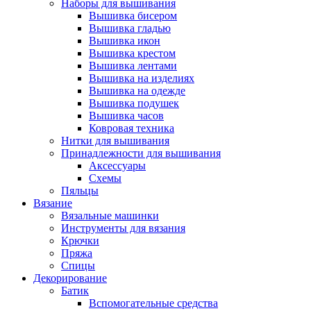
Наборы для вышивания
Вышивка бисером
Вышивка гладью
Вышивка икон
Вышивка крестом
Вышивка лентами
Вышивка на изделиях
Вышивка на одежде
Вышивка подушек
Вышивка часов
Ковровая техника
Нитки для вышивания
Принадлежности для вышивания
Аксессуары
Схемы
Пяльцы
Вязание
Вязальные машинки
Инструменты для вязания
Крючки
Пряжа
Спицы
Декорирование
Батик
Вспомогательные средства