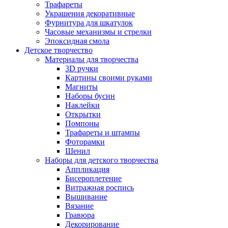
Трафареты
Украшения декоративные
Фурнитура для шкатулок
Часовые механизмы и стрелки
Эпоксидная смола
Детское творчество
Материалы для творчества
3D ручки
Картины своими руками
Магниты
Наборы бусин
Наклейки
Открытки
Помпоны
Трафареты и штампы
Фоторамки
Шенил
Наборы для детского творчества
Аппликация
Бисероплетение
Витражная роспись
Вышивание
Вязание
Гравюра
Декорирование