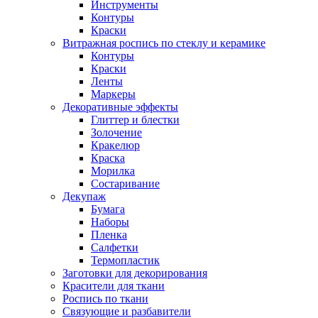
Инструменты
Контуры
Краски
Витражная роспись по стеклу и керамике
Контуры
Краски
Ленты
Маркеры
Декоративные эффекты
Глиттер и блестки
Золочение
Кракелюр
Краска
Морилка
Состаривание
Декупаж
Бумага
Наборы
Пленка
Салфетки
Термопластик
Заготовки для декорирования
Красители для ткани
Роспись по ткани
Связующие и разбавители