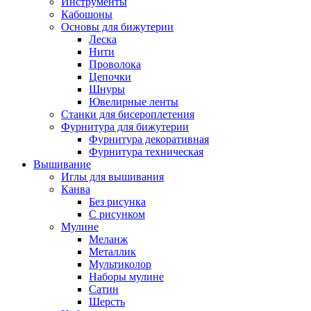
Инструменты
Кабошоны
Основы для бижутерии
Леска
Нити
Проволока
Цепочки
Шнуры
Ювелирные ленты
Станки для бисероплетения
Фурнитура для бижутерии
Фурнитура декоративная
Фурнитура техническая
Вышивание
Иглы для вышивания
Канва
Без рисунка
С рисунком
Мулине
Меланж
Металлик
Мультиколор
Наборы мулине
Сатин
Шерсть