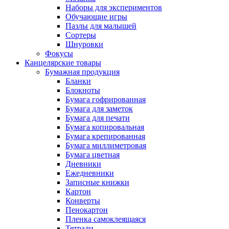
Наборы для экспериментов
Обучающие игры
Пазлы для малышей
Сортеры
Шнуровки
Фокусы
Канцелярские товары
Бумажная продукция
Бланки
Блокноты
Бумага гофрированная
Бумага для заметок
Бумага для печати
Бумага копировальная
Бумага крепированная
Бумага миллиметровая
Бумага цветная
Дневники
Ежедневники
Записные книжки
Картон
Конверты
Пенокартон
Пленка самоклеящаяся
Тетради