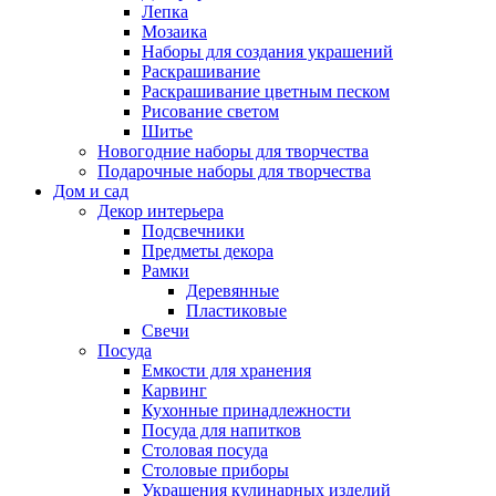
Лепка
Мозаика
Наборы для создания украшений
Раскрашивание
Раскрашивание цветным песком
Рисование светом
Шитье
Новогодние наборы для творчества
Подарочные наборы для творчества
Дом и сад
Декор интерьера
Подсвечники
Предметы декора
Рамки
Деревянные
Пластиковые
Свечи
Посуда
Емкости для хранения
Карвинг
Кухонные принадлежности
Посуда для напитков
Столовая посуда
Столовые приборы
Украшения кулинарных изделий