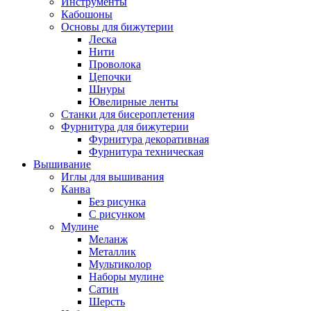
Инструменты
Кабошоны
Основы для бижутерии
Леска
Нити
Проволока
Цепочки
Шнуры
Ювелирные ленты
Станки для бисероплетения
Фурнитура для бижутерии
Фурнитура декоративная
Фурнитура техническая
Вышивание
Иглы для вышивания
Канва
Без рисунка
С рисунком
Мулине
Меланж
Металлик
Мультиколор
Наборы мулине
Сатин
Шерсть