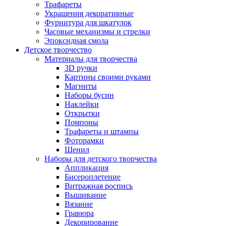
Трафареты
Украшения декоративные
Фурнитура для шкатулок
Часовые механизмы и стрелки
Эпоксидная смола
Детское творчество
Материалы для творчества
3D ручки
Картины своими руками
Магниты
Наборы бусин
Наклейки
Открытки
Помпоны
Трафареты и штампы
Фоторамки
Шенил
Наборы для детского творчества
Аппликация
Бисероплетение
Витражная роспись
Вышивание
Вязание
Гравюра
Декорирование