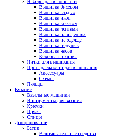
Наборы для вышивания
Вышивка бисером
Вышивка гладью
Вышивка икон
Вышивка крестом
Вышивка лентами
Вышивка на изделиях
Вышивка на одежде
Вышивка подушек
Вышивка часов
Ковровая техника
Нитки для вышивания
Принадлежности для вышивания
Аксессуары
Схемы
Пяльцы
Вязание
Вязальные машинки
Инструменты для вязания
Крючки
Пряжа
Спицы
Декорирование
Батик
Вспомогательные средства