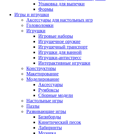
Упаковка для выпечки
Формы
Игры и игрушки
Аксессуары для настольных игр
Головоломки
Игрушки
Игровые наборы
Игрушечное оружие
Игрушечный транспорт
Игрушки для ванной
Игрушки-антистресс
Интерактивные игрушки
Конструкторы
Макетирование
Моделирование
Аксессуары
Румбоксы
Сборные модели
Настольные игры
Пазлы
Развивающие игры
Бизиборды
Кинетический песок
Лабиринты
Мозаика