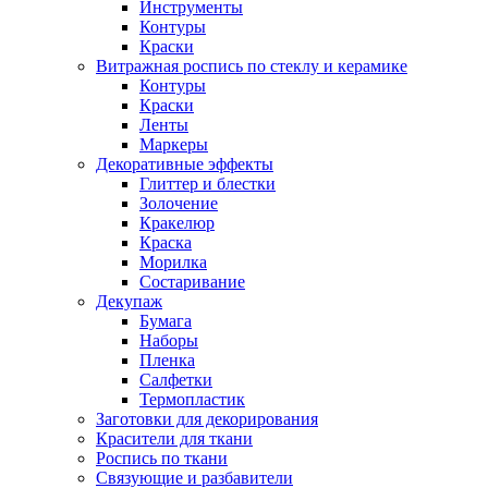
Инструменты
Контуры
Краски
Витражная роспись по стеклу и керамике
Контуры
Краски
Ленты
Маркеры
Декоративные эффекты
Глиттер и блестки
Золочение
Кракелюр
Краска
Морилка
Состаривание
Декупаж
Бумага
Наборы
Пленка
Салфетки
Термопластик
Заготовки для декорирования
Красители для ткани
Роспись по ткани
Связующие и разбавители