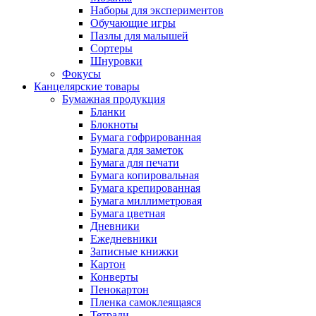
Наборы для экспериментов
Обучающие игры
Пазлы для малышей
Сортеры
Шнуровки
Фокусы
Канцелярские товары
Бумажная продукция
Бланки
Блокноты
Бумага гофрированная
Бумага для заметок
Бумага для печати
Бумага копировальная
Бумага крепированная
Бумага миллиметровая
Бумага цветная
Дневники
Ежедневники
Записные книжки
Картон
Конверты
Пенокартон
Пленка самоклеящаяся
Тетради