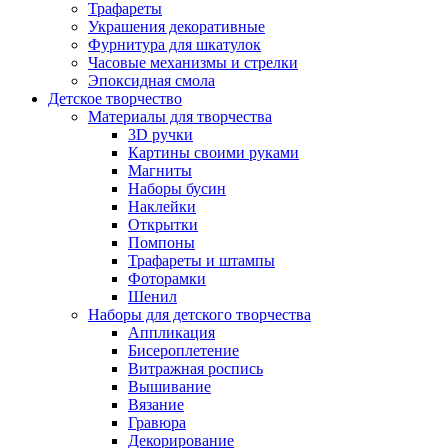
Трафареты
Украшения декоративные
Фурнитура для шкатулок
Часовые механизмы и стрелки
Эпоксидная смола
Детское творчество
Материалы для творчества
3D ручки
Картины своими руками
Магниты
Наборы бусин
Наклейки
Открытки
Помпоны
Трафареты и штампы
Фоторамки
Шенил
Наборы для детского творчества
Аппликация
Бисероплетение
Витражная роспись
Вышивание
Вязание
Гравюра
Декорирование