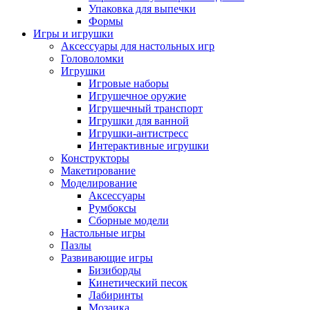
Упаковка для выпечки
Формы
Игры и игрушки
Аксессуары для настольных игр
Головоломки
Игрушки
Игровые наборы
Игрушечное оружие
Игрушечный транспорт
Игрушки для ванной
Игрушки-антистресс
Интерактивные игрушки
Конструкторы
Макетирование
Моделирование
Аксессуары
Румбоксы
Сборные модели
Настольные игры
Пазлы
Развивающие игры
Бизиборды
Кинетический песок
Лабиринты
Мозаика