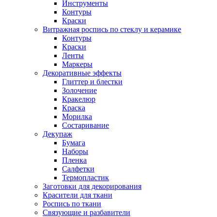
Инструменты
Контуры
Краски
Витражная роспись по стеклу и керамике
Контуры
Краски
Ленты
Маркеры
Декоративные эффекты
Глиттер и блестки
Золочение
Кракелюр
Краска
Морилка
Состаривание
Декупаж
Бумага
Наборы
Пленка
Салфетки
Термопластик
Заготовки для декорирования
Красители для ткани
Роспись по ткани
Связующие и разбавители