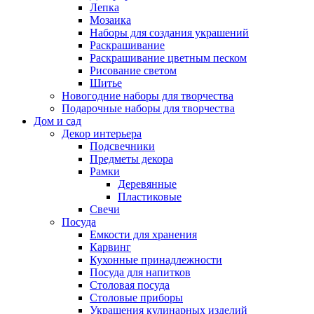
Лепка
Мозаика
Наборы для создания украшений
Раскрашивание
Раскрашивание цветным песком
Рисование светом
Шитье
Новогодние наборы для творчества
Подарочные наборы для творчества
Дом и сад
Декор интерьера
Подсвечники
Предметы декора
Рамки
Деревянные
Пластиковые
Свечи
Посуда
Емкости для хранения
Карвинг
Кухонные принадлежности
Посуда для напитков
Столовая посуда
Столовые приборы
Украшения кулинарных изделий