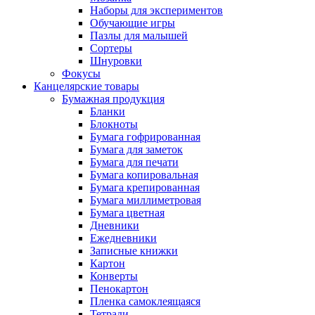
Наборы для экспериментов
Обучающие игры
Пазлы для малышей
Сортеры
Шнуровки
Фокусы
Канцелярские товары
Бумажная продукция
Бланки
Блокноты
Бумага гофрированная
Бумага для заметок
Бумага для печати
Бумага копировальная
Бумага крепированная
Бумага миллиметровая
Бумага цветная
Дневники
Ежедневники
Записные книжки
Картон
Конверты
Пенокартон
Пленка самоклеящаяся
Тетради