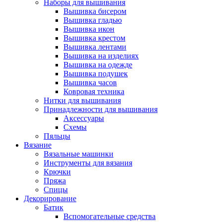
Наборы для вышивания
Вышивка бисером
Вышивка гладью
Вышивка икон
Вышивка крестом
Вышивка лентами
Вышивка на изделиях
Вышивка на одежде
Вышивка подушек
Вышивка часов
Ковровая техника
Нитки для вышивания
Принадлежности для вышивания
Аксессуары
Схемы
Пяльцы
Вязание
Вязальные машинки
Инструменты для вязания
Крючки
Пряжа
Спицы
Декорирование
Батик
Вспомогательные средства