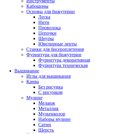
Инструменты
Кабошоны
Основы для бижутерии
Леска
Нити
Проволока
Цепочки
Шнуры
Ювелирные ленты
Станки для бисероплетения
Фурнитура для бижутерии
Фурнитура декоративная
Фурнитура техническая
Вышивание
Иглы для вышивания
Канва
Без рисунка
С рисунком
Мулине
Меланж
Металлик
Мультиколор
Наборы мулине
Сатин
Шерсть