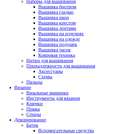
Наборы для вышивания
Вышивка бисером
Вышивка гладью
Вышивка икон
Вышивка крестом
Вышивка лентами
Вышивка на изделиях
Вышивка на одежде
Вышивка подушек
Вышивка часов
Ковровая техника
Нитки для вышивания
Принадлежности для вышивания
Аксессуары
Схемы
Пяльцы
Вязание
Вязальные машинки
Инструменты для вязания
Крючки
Пряжа
Спицы
Декорирование
Батик
Вспомогательные средства