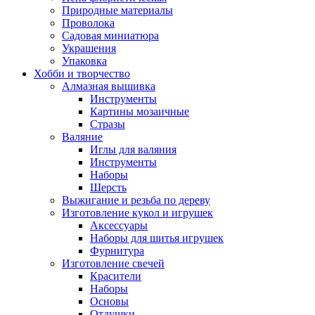
Природные материалы
Проволока
Садовая миниатюра
Украшения
Упаковка
Хобби и творчество
Алмазная вышивка
Инструменты
Картины мозаичные
Стразы
Валяние
Иглы для валяния
Инструменты
Наборы
Шерсть
Выжигание и резьба по дереву
Изготовление кукол и игрушек
Аксессуары
Наборы для шитья игрушек
Фурнитура
Изготовление свечей
Красители
Наборы
Основы
Отдушки