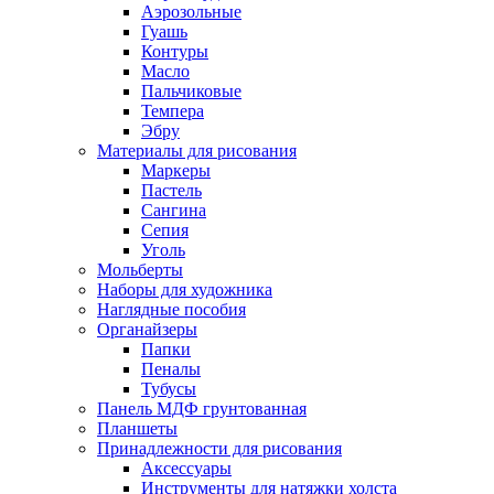
Аэрозольные
Гуашь
Контуры
Масло
Пальчиковые
Темпера
Эбру
Материалы для рисования
Маркеры
Пастель
Сангина
Сепия
Уголь
Мольберты
Наборы для художника
Наглядные пособия
Органайзеры
Папки
Пеналы
Тубусы
Панель МДФ грунтованная
Планшеты
Принадлежности для рисования
Аксессуары
Инструменты для натяжки холста