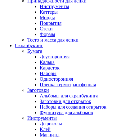
Принадлежности для лепки
Инструменты
Каттеры
Молды
Покрытия
Стеки
Формы
Тесто и масса для лепки
Скрапбукинг
Бумага
Двусторонняя
Калька
Кардсток
Наборы
Односторонняя
Пленка термотрансферная
Заготовки
Альбомы для скрапбукинга
Заготовки для открыток
Наборы для создания открыток
Фурнитура для альбомов
Инструменты
Дыроколы
Клей
Магниты