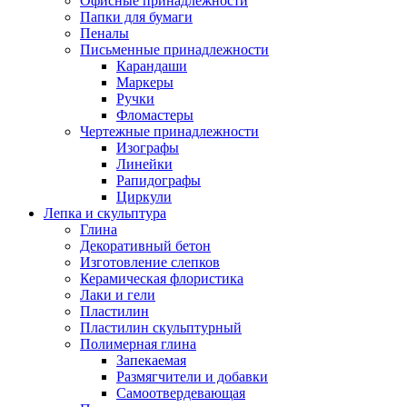
Офисные принадлежности
Папки для бумаги
Пеналы
Письменные принадлежности
Карандаши
Маркеры
Ручки
Фломастеры
Чертежные принадлежности
Изографы
Линейки
Рапидографы
Циркули
Лепка и скульптура
Глина
Декоративный бетон
Изготовление слепков
Керамическая флористика
Лаки и гели
Пластилин
Пластилин скульптурный
Полимерная глина
Запекаемая
Размягчители и добавки
Самоотвердевающая