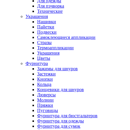
Для одежды
Для пэчворка
Технические
Украшения
Нашивки
Пайетки
Подвески
Самоклеющиеся аппликации
Стразы
Термоаппликации
Украшения
Цветы
Фурнитура
Зажимы для шнуров
Застежки
Кнопки
Кольца
Концевики для шнуров
Люверсы
Молнии
Пряжки
Пуговицы
Фурнитура для бюстгальтеров
Фурнитура для одежды
Фурнитура для сумок