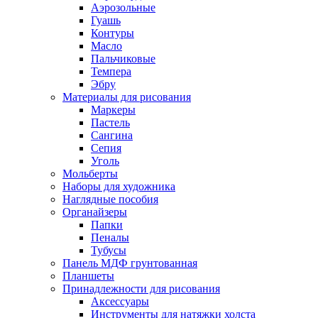
Аэрозольные
Гуашь
Контуры
Масло
Пальчиковые
Темпера
Эбру
Материалы для рисования
Маркеры
Пастель
Сангина
Сепия
Уголь
Мольберты
Наборы для художника
Наглядные пособия
Органайзеры
Папки
Пеналы
Тубусы
Панель МДФ грунтованная
Планшеты
Принадлежности для рисования
Аксессуары
Инструменты для натяжки холста