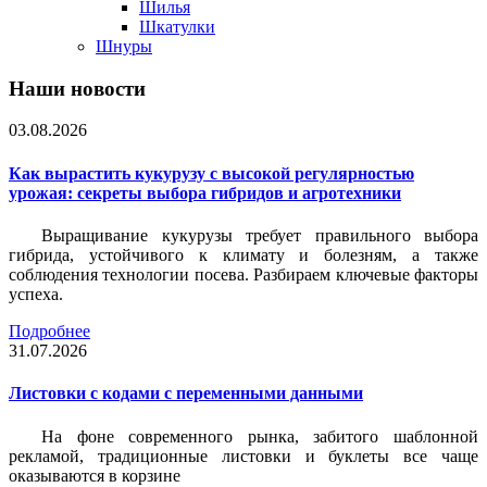
Шилья
Шкатулки
Шнуры
Наши новости
03.08.2026
Как вырастить кукурузу с высокой регулярностью
урожая: секреты выбора гибридов и агротехники
Выращивание кукурузы требует правильного выбора
гибрида, устойчивого к климату и болезням, а также
соблюдения технологии посева. Разбираем ключевые факторы
успеха.
Подробнее
31.07.2026
Листовки c кодами с переменными данными
На фоне современного рынка, забитого шаблонной
рекламой, традиционные листовки и буклеты все чаще
оказываются в корзине