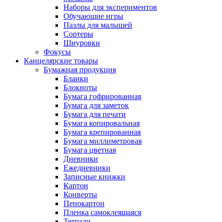
Наборы для экспериментов
Обучающие игры
Пазлы для малышей
Сортеры
Шнуровки
Фокусы
Канцелярские товары
Бумажная продукция
Бланки
Блокноты
Бумага гофрированная
Бумага для заметок
Бумага для печати
Бумага копировальная
Бумага крепированная
Бумага миллиметровая
Бумага цветная
Дневники
Ежедневники
Записные книжки
Картон
Конверты
Пенокартон
Пленка самоклеящаяся
Тетради