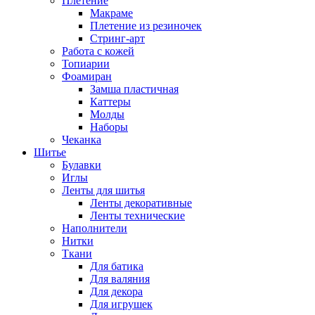
Плетение
Макраме
Плетение из резиночек
Стринг-арт
Работа с кожей
Топиарии
Фоамиран
Замша пластичная
Каттеры
Молды
Наборы
Чеканка
Шитье
Булавки
Иглы
Ленты для шитья
Ленты декоративные
Ленты технические
Наполнители
Нитки
Ткани
Для батика
Для валяния
Для декора
Для игрушек