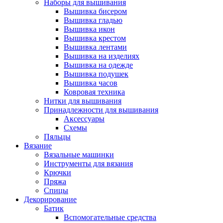
Наборы для вышивания
Вышивка бисером
Вышивка гладью
Вышивка икон
Вышивка крестом
Вышивка лентами
Вышивка на изделиях
Вышивка на одежде
Вышивка подушек
Вышивка часов
Ковровая техника
Нитки для вышивания
Принадлежности для вышивания
Аксессуары
Схемы
Пяльцы
Вязание
Вязальные машинки
Инструменты для вязания
Крючки
Пряжа
Спицы
Декорирование
Батик
Вспомогательные средства