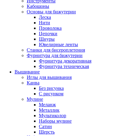
Инструменты
Кабошоны
Основы для бижутерии
Леска
Нити
Проволока
Цепочки
Шнуры
Ювелирные ленты
Станки для бисероплетения
Фурнитура для бижутерии
Фурнитура декоративная
Фурнитура техническая
Вышивание
Иглы для вышивания
Канва
Без рисунка
С рисунком
Мулине
Меланж
Металлик
Мультиколор
Наборы мулине
Сатин
Шерсть