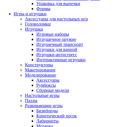
Упаковка для выпечки
Формы
Игры и игрушки
Аксессуары для настольных игр
Головоломки
Игрушки
Игровые наборы
Игрушечное оружие
Игрушечный транспорт
Игрушки для ванной
Игрушки-антистресс
Интерактивные игрушки
Конструкторы
Макетирование
Моделирование
Аксессуары
Румбоксы
Сборные модели
Настольные игры
Пазлы
Развивающие игры
Бизиборды
Кинетический песок
Лабиринты
Мозаика