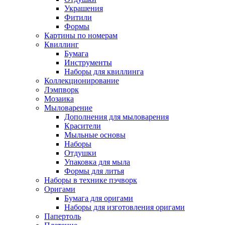
Украшения
Фитили
Формы
Картины по номерам
Квиллинг
Бумага
Инструменты
Наборы для квиллинга
Коллекционирование
Лэмпворк
Мозаика
Мыловарение
Дополнения для мыловарения
Красители
Мыльные основы
Наборы
Отдушки
Упаковка для мыла
Формы для литья
Наборы в технике пэчворк
Оригами
Бумага для оригами
Наборы для изготовления оригами
Папертоль