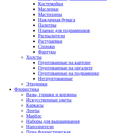
Кистемойки
Масленки
Мастихины
Наждачная бумага
Палитры
Планки для подрамников
Распылители
Растушевки
Спонжи
Фартуки
Холсты
Грунтованные на картоне
Грунтованные на оргалите
Грунтованные на подрамнике
Негрунтованные
Этюдники
Флористика
Вазы, горшки и корзины
Искусственные цветы
Каркасы
Ленты
Марблс
Наборы для выращивания
Наполнители
Пена флористическая