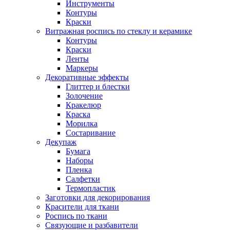
Инструменты
Контуры
Краски
Витражная роспись по стеклу и керамике
Контуры
Краски
Ленты
Маркеры
Декоративные эффекты
Глиттер и блестки
Золочение
Кракелюр
Краска
Морилка
Состаривание
Декупаж
Бумага
Наборы
Пленка
Салфетки
Термопластик
Заготовки для декорирования
Красители для ткани
Роспись по ткани
Связующие и разбавители