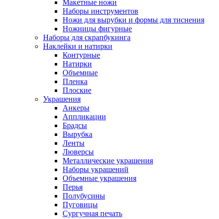
Макетные ножи
Наборы инструментов
Ножи для вырубки и формы для тиснения
Ножницы фигурные
Наборы для скрапбукинга
Наклейки и натирки
Контурные
Натирки
Объемные
Пленка
Плоские
Украшения
Анкеры
Аппликации
Брадсы
Вырубка
Ленты
Люверсы
Металлические украшения
Наборы украшений
Объемные украшения
Перья
Полубусины
Пуговицы
Сургучная печать