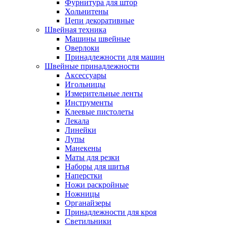
Фурнитура для штор
Хольнитены
Цепи декоративные
Швейная техника
Машины швейные
Оверлоки
Принадлежности для машин
Швейные принадлежности
Аксессуары
Игольницы
Измерительные ленты
Инструменты
Клеевые пистолеты
Лекала
Линейки
Лупы
Манекены
Маты для резки
Наборы для шитья
Наперстки
Ножи раскройные
Ножницы
Органайзеры
Принадлежности для кроя
Светильники