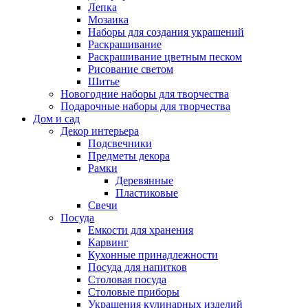
Лепка
Мозаика
Наборы для создания украшений
Раскрашивание
Раскрашивание цветным песком
Рисование светом
Шитье
Новогодние наборы для творчества
Подарочные наборы для творчества
Дом и сад
Декор интерьера
Подсвечники
Предметы декора
Рамки
Деревянные
Пластиковые
Свечи
Посуда
Емкости для хранения
Карвинг
Кухонные принадлежности
Посуда для напитков
Столовая посуда
Столовые приборы
Украшения кулинарных изделий