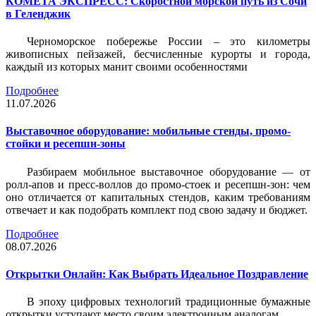
КОМЕТА ЭКСПРЕСС: Скоростной морской путь из Сочи
в Геленджик
Черноморское побережье России – это километры
живописных пейзажей, бесчисленные курорты и города,
каждый из которых манит своими особенностями
Подробнее
11.07.2026
Выставочное оборудование: мобильные стенды, промо-
стойки и ресепшн-зоны
Разбираем мобильное выставочное оборудование — от
ролл-апов и пресс-воллов до промо-стоек и ресепшн-зон: чем
оно отличается от капитальных стендов, каким требованиям
отвечает и как подобрать комплект под свою задачу и бюджет.
Подробнее
08.07.2026
Открытки Онлайн: Как Выбрать Идеальное Поздравление
В эпоху цифровых технологий традиционные бумажные
открытки уступают место своим электронным аналогам