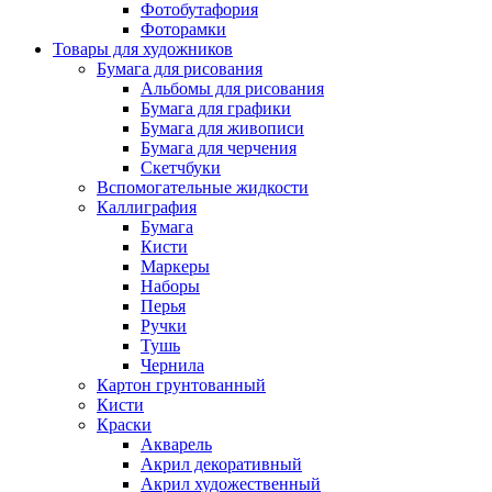
Фотобутафория
Фоторамки
Товары для художников
Бумага для рисования
Альбомы для рисования
Бумага для графики
Бумага для живописи
Бумага для черчения
Скетчбуки
Вспомогательные жидкости
Каллиграфия
Бумага
Кисти
Маркеры
Наборы
Перья
Ручки
Тушь
Чернила
Картон грунтованный
Кисти
Краски
Акварель
Акрил декоративный
Акрил художественный