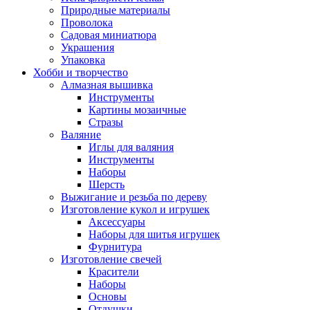
Природные материалы
Проволока
Садовая миниатюра
Украшения
Упаковка
Хобби и творчество
Алмазная вышивка
Инструменты
Картины мозаичные
Стразы
Валяние
Иглы для валяния
Инструменты
Наборы
Шерсть
Выжигание и резьба по дереву
Изготовление кукол и игрушек
Аксессуары
Наборы для шитья игрушек
Фурнитура
Изготовление свечей
Красители
Наборы
Основы
Отдушки