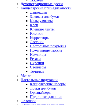
Демонстрационные доски
Канцелярские принадлежности
Дыроколы
Зажимы для бумаг
Калькуляторы
Клей
Клейкие ленты
Кнопки
Корректоры
Ластики
Настольные покрытия
Ножи канцелярские
Ножницы
Резаки
Скрепки
Степлеры
Точилки
Мелки
Настольные подставки
Канцелярские наборы
Лотки для бумаг
Органайзеры
Подставки для книг
Обложки