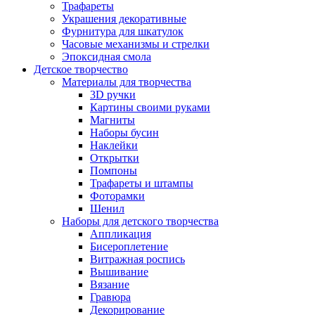
Трафареты
Украшения декоративные
Фурнитура для шкатулок
Часовые механизмы и стрелки
Эпоксидная смола
Детское творчество
Материалы для творчества
3D ручки
Картины своими руками
Магниты
Наборы бусин
Наклейки
Открытки
Помпоны
Трафареты и штампы
Фоторамки
Шенил
Наборы для детского творчества
Аппликация
Бисероплетение
Витражная роспись
Вышивание
Вязание
Гравюра
Декорирование