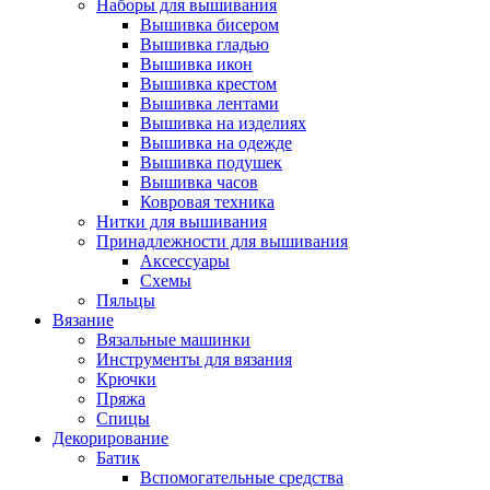
Наборы для вышивания
Вышивка бисером
Вышивка гладью
Вышивка икон
Вышивка крестом
Вышивка лентами
Вышивка на изделиях
Вышивка на одежде
Вышивка подушек
Вышивка часов
Ковровая техника
Нитки для вышивания
Принадлежности для вышивания
Аксессуары
Схемы
Пяльцы
Вязание
Вязальные машинки
Инструменты для вязания
Крючки
Пряжа
Спицы
Декорирование
Батик
Вспомогательные средства