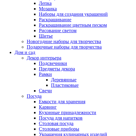
Лепка
Мозаика
Наборы для создания украшений
Раскрашивание
Раскрашивание цветным песком
Рисование светом
Шитье
Новогодние наборы для творчества
Подарочные наборы для творчества
Дом и сад
Декор интерьера
Подсвечники
Предметы декора
Рамки
Деревянные
Пластиковые
Свечи
Посуда
Емкости для хранения
Карвинг
Кухонные принадлежности
Посуда для напитков
Столовая посуда
Столовые приборы
Украшения кулинарных изделий