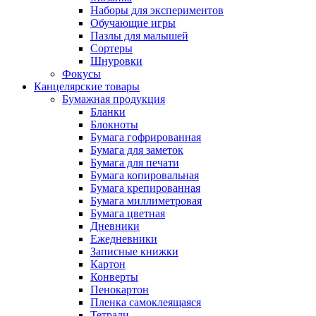
Наборы для экспериментов
Обучающие игры
Пазлы для малышей
Сортеры
Шнуровки
Фокусы
Канцелярские товары
Бумажная продукция
Бланки
Блокноты
Бумага гофрированная
Бумага для заметок
Бумага для печати
Бумага копировальная
Бумага крепированная
Бумага миллиметровая
Бумага цветная
Дневники
Ежедневники
Записные книжки
Картон
Конверты
Пенокартон
Пленка самоклеящаяся
Тетради