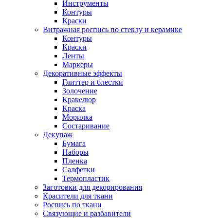
Инструменты
Контуры
Краски
Витражная роспись по стеклу и керамике
Контуры
Краски
Ленты
Маркеры
Декоративные эффекты
Глиттер и блестки
Золочение
Кракелюр
Краска
Морилка
Состаривание
Декупаж
Бумага
Наборы
Пленка
Салфетки
Термопластик
Заготовки для декорирования
Красители для ткани
Роспись по ткани
Связующие и разбавители