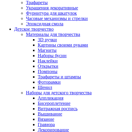
Трафареты
Украшения декоративные
Фурнитура для шкатулок
Часовые механизмы и стрелки
Эпоксидная смола
Детское творчество
Материалы для творчества
3D ручки
Картины своими руками
Магниты
Наборы бусин
Наклейки
Открытки
Помпоны
Трафареты и штампы
Фоторамки
Шенил
Наборы для детского творчества
Аппликация
Бисероплетение
Витражная роспись
Вышивание
Вязание
Гравюра
Декорирование