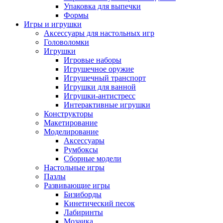
Упаковка для выпечки
Формы
Игры и игрушки
Аксессуары для настольных игр
Головоломки
Игрушки
Игровые наборы
Игрушечное оружие
Игрушечный транспорт
Игрушки для ванной
Игрушки-антистресс
Интерактивные игрушки
Конструкторы
Макетирование
Моделирование
Аксессуары
Румбоксы
Сборные модели
Настольные игры
Пазлы
Развивающие игры
Бизиборды
Кинетический песок
Лабиринты
Мозаика