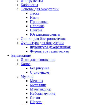
Инструменты
Кабошоны
Основы для бижутерии
Леска
Нити
Проволока
Цепочки
Шнуры
Ювелирные ленты
Станки для бисероплетения
Фурнитура для бижутерии
Фурнитура декоративная
Фурнитура техническая
Вышивание
Иглы для вышивания
Канва
Без рисунка
С рисунком
Мулине
Меланж
Металлик
Мультиколор
Наборы мулине
Сатин
Шерсть