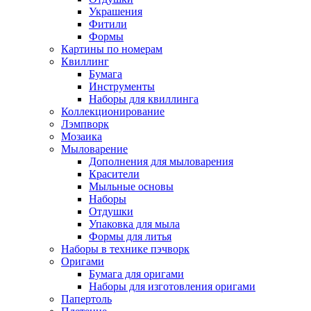
Украшения
Фитили
Формы
Картины по номерам
Квиллинг
Бумага
Инструменты
Наборы для квиллинга
Коллекционирование
Лэмпворк
Мозаика
Мыловарение
Дополнения для мыловарения
Красители
Мыльные основы
Наборы
Отдушки
Упаковка для мыла
Формы для литья
Наборы в технике пэчворк
Оригами
Бумага для оригами
Наборы для изготовления оригами
Папертоль