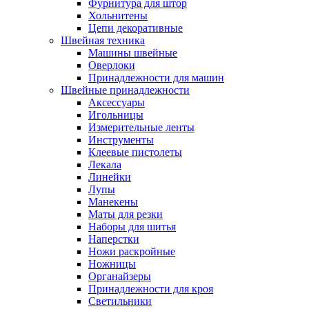
Фурнитура для штор
Хольнитены
Цепи декоративные
Швейная техника
Машины швейные
Оверлоки
Принадлежности для машин
Швейные принадлежности
Аксессуары
Игольницы
Измерительные ленты
Инструменты
Клеевые пистолеты
Лекала
Линейки
Лупы
Манекены
Маты для резки
Наборы для шитья
Наперстки
Ножи раскройные
Ножницы
Органайзеры
Принадлежности для кроя
Светильники