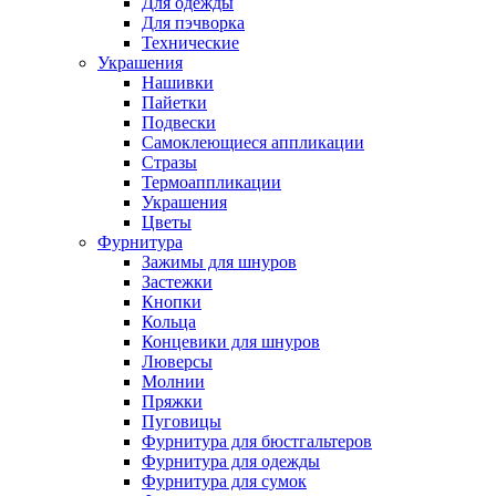
Для одежды
Для пэчворка
Технические
Украшения
Нашивки
Пайетки
Подвески
Самоклеющиеся аппликации
Стразы
Термоаппликации
Украшения
Цветы
Фурнитура
Зажимы для шнуров
Застежки
Кнопки
Кольца
Концевики для шнуров
Люверсы
Молнии
Пряжки
Пуговицы
Фурнитура для бюстгальтеров
Фурнитура для одежды
Фурнитура для сумок