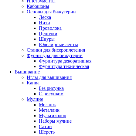
Инструменты
Кабошоны
Основы для бижутерии
Леска
Нити
Проволока
Цепочки
Шнуры
Ювелирные ленты
Станки для бисероплетения
Фурнитура для бижутерии
Фурнитура декоративная
Фурнитура техническая
Вышивание
Иглы для вышивания
Канва
Без рисунка
С рисунком
Мулине
Меланж
Металлик
Мультиколор
Наборы мулине
Сатин
Шерсть