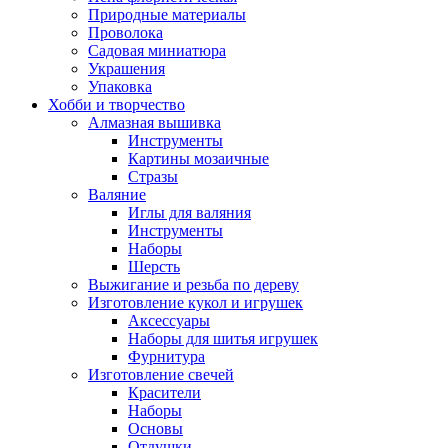
Природные материалы
Проволока
Садовая миниатюра
Украшения
Упаковка
Хобби и творчество
Алмазная вышивка
Инструменты
Картины мозаичные
Стразы
Валяние
Иглы для валяния
Инструменты
Наборы
Шерсть
Выжигание и резьба по дереву
Изготовление кукол и игрушек
Аксессуары
Наборы для шитья игрушек
Фурнитура
Изготовление свечей
Красители
Наборы
Основы
Отдушки