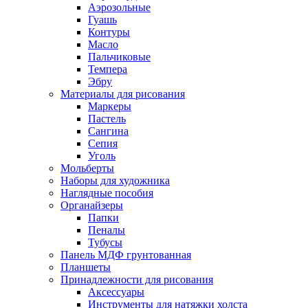
Аэрозольные
Гуашь
Контуры
Масло
Пальчиковые
Темпера
Эбру
Материалы для рисования
Маркеры
Пастель
Сангина
Сепия
Уголь
Мольберты
Наборы для художника
Наглядные пособия
Органайзеры
Папки
Пеналы
Тубусы
Панель МДФ грунтованная
Планшеты
Принадлежности для рисования
Аксессуары
Инструменты для натяжки холста