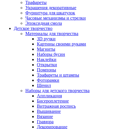
Трафареты
Украшения декоративные
Фурнитура для шкатулок
Часовые механизмы и стрелки
Эпоксидная смола
Детское творчество
Материалы для творчества
3D ручки
Картины своими руками
Магниты
Наборы бусин
Наклейки
Открытки
Помпоны
Трафареты и штампы
Фоторамки
Шенил
Наборы для детского творчества
Аппликация
Бисероплетение
Витражная роспись
Вышивание
Вязание
Гравюра
Декорирование