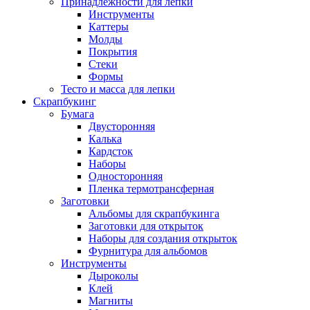
Принадлежности для лепки
Инструменты
Каттеры
Молды
Покрытия
Стеки
Формы
Тесто и масса для лепки
Скрапбукинг
Бумага
Двусторонняя
Калька
Кардсток
Наборы
Односторонняя
Пленка термотрансферная
Заготовки
Альбомы для скрапбукинга
Заготовки для открыток
Наборы для создания открыток
Фурнитура для альбомов
Инструменты
Дыроколы
Клей
Магниты