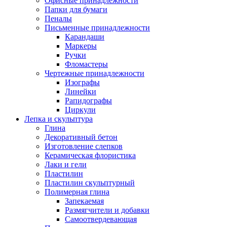
Офисные принадлежности
Папки для бумаги
Пеналы
Письменные принадлежности
Карандаши
Маркеры
Ручки
Фломастеры
Чертежные принадлежности
Изографы
Линейки
Рапидографы
Циркули
Лепка и скульптура
Глина
Декоративный бетон
Изготовление слепков
Керамическая флористика
Лаки и гели
Пластилин
Пластилин скульптурный
Полимерная глина
Запекаемая
Размягчители и добавки
Самоотвердевающая