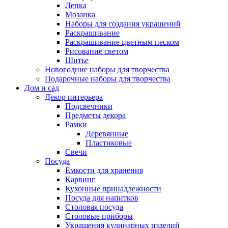
Лепка
Мозаика
Наборы для создания украшений
Раскрашивание
Раскрашивание цветным песком
Рисование светом
Шитье
Новогодние наборы для творчества
Подарочные наборы для творчества
Дом и сад
Декор интерьера
Подсвечники
Предметы декора
Рамки
Деревянные
Пластиковые
Свечи
Посуда
Емкости для хранения
Карвинг
Кухонные принадлежности
Посуда для напитков
Столовая посуда
Столовые приборы
Украшения кулинарных изделий