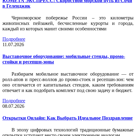
КОМЕТА ЭКСПРЕСС: Скоростной морской путь из Сочи
в Геленджик
Черноморское побережье России – это километры
живописных пейзажей, бесчисленные курорты и города,
каждый из которых манит своими особенностями
Подробнее
11.07.2026
Выставочное оборудование: мобильные стенды, промо-
стойки и ресепшн-зоны
Разбираем мобильное выставочное оборудование — от
ролл-апов и пресс-воллов до промо-стоек и ресепшн-зон: чем
оно отличается от капитальных стендов, каким требованиям
отвечает и как подобрать комплект под свою задачу и бюджет.
Подробнее
08.07.2026
Открытки Онлайн: Как Выбрать Идеальное Поздравление
В эпоху цифровых технологий традиционные бумажные
открытки уступают место своим электронным аналогам