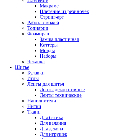
Плетение
Макраме
Плетение из резиночек
Стринг-арт
Работа с кожей
Топиарии
Фоамиран
Замша пластичная
Каттеры
Молды
Наборы
Чеканка
Шитье
Булавки
Иглы
Ленты для шитья
Ленты декоративные
Ленты технические
Наполнители
Нитки
Ткани
Для батика
Для валяния
Для декора
Для игрушек