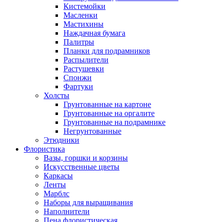
Кистемойки
Масленки
Мастихины
Наждачная бумага
Палитры
Планки для подрамников
Распылители
Растушевки
Спонжи
Фартуки
Холсты
Грунтованные на картоне
Грунтованные на оргалите
Грунтованные на подрамнике
Негрунтованные
Этюдники
Флористика
Вазы, горшки и корзины
Искусственные цветы
Каркасы
Ленты
Марблс
Наборы для выращивания
Наполнители
Пена флористическая