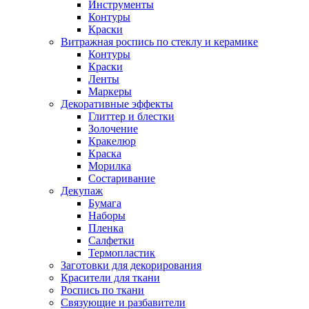
Инструменты
Контуры
Краски
Витражная роспись по стеклу и керамике
Контуры
Краски
Ленты
Маркеры
Декоративные эффекты
Глиттер и блестки
Золочение
Кракелюр
Краска
Морилка
Состаривание
Декупаж
Бумага
Наборы
Пленка
Салфетки
Термопластик
Заготовки для декорирования
Красители для ткани
Роспись по ткани
Связующие и разбавители