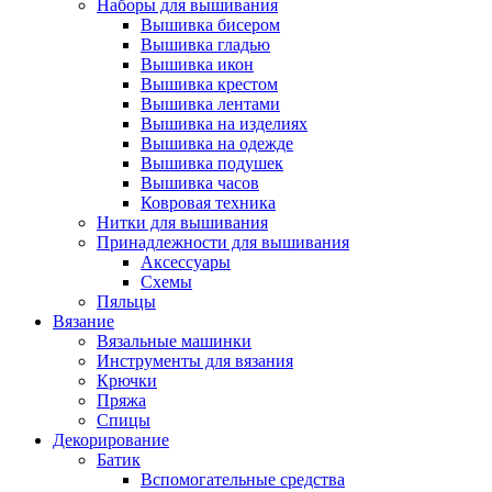
Наборы для вышивания
Вышивка бисером
Вышивка гладью
Вышивка икон
Вышивка крестом
Вышивка лентами
Вышивка на изделиях
Вышивка на одежде
Вышивка подушек
Вышивка часов
Ковровая техника
Нитки для вышивания
Принадлежности для вышивания
Аксессуары
Схемы
Пяльцы
Вязание
Вязальные машинки
Инструменты для вязания
Крючки
Пряжа
Спицы
Декорирование
Батик
Вспомогательные средства