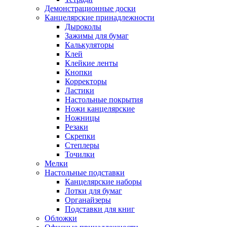
Демонстрационные доски
Канцелярские принадлежности
Дыроколы
Зажимы для бумаг
Калькуляторы
Клей
Клейкие ленты
Кнопки
Корректоры
Ластики
Настольные покрытия
Ножи канцелярские
Ножницы
Резаки
Скрепки
Степлеры
Точилки
Мелки
Настольные подставки
Канцелярские наборы
Лотки для бумаг
Органайзеры
Подставки для книг
Обложки