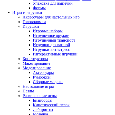
Упаковка для выпечки
Формы
Игры и игрушки
Аксессуары для настольных игр
Головоломки
Игрушки
Игровые наборы
Игрушечное оружие
Игрушечный транспорт
Игрушки для ванной
Игрушки-антистресс
Интерактивные игрушки
Конструкторы
Макетирование
Моделирование
Аксессуары
Румбоксы
Сборные модели
Настольные игры
Пазлы
Развивающие игры
Бизиборды
Кинетический песок
Лабиринты
Мозаика