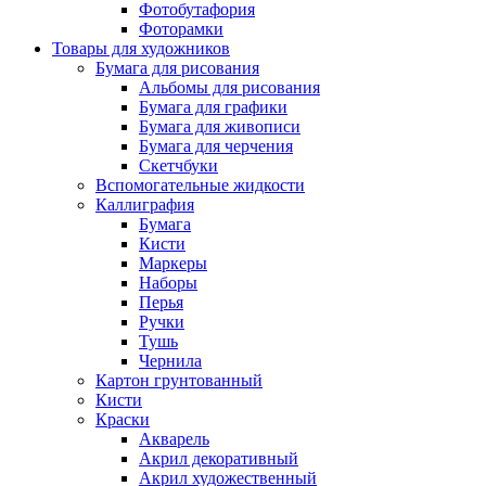
Фотобутафория
Фоторамки
Товары для художников
Бумага для рисования
Альбомы для рисования
Бумага для графики
Бумага для живописи
Бумага для черчения
Скетчбуки
Вспомогательные жидкости
Каллиграфия
Бумага
Кисти
Маркеры
Наборы
Перья
Ручки
Тушь
Чернила
Картон грунтованный
Кисти
Краски
Акварель
Акрил декоративный
Акрил художественный