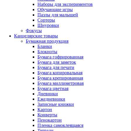
Наборы для экспериментов
Обучающие игры
Пазлы для малышей
Сортеры
Шнуровки
Фокусы
Канцелярские товары
Бумажная продукция
Бланки
Блокноты
Бумага гофрированная
Бумага для заметок
Бумага для печати
Бумага копировальная
Бумага крепированная
Бумага миллиметровая
Бумага цветная
Дневники
Ежедневники
Записные книжки
Картон
Конверты
Пенокартон
Пленка самоклеящаяся
Тетради