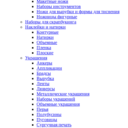
Макетные ножи
Наборы инструментов
Ножи для вырубки и формы для тиснения
Ножницы фигурные
Наборы для скрапбукинга
Наклейки и натирки
Контурные
Натирки
Объемные
Пленка
Плоские
Украшения
Анкеры
Аппликации
Брадсы
Вырубка
Ленты
Люверсы
Металлические украшения
Наборы украшений
Объемные украшения
Перья
Полубусины
Пуговицы
Сургучная печать