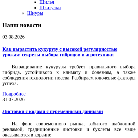
Шилья
Шкатулки
Шнуры
Наши новости
03.08.2026
Как вырастить кукурузу с высокой регулярностью
урожая: секреты выбора гибридов и агротехники
Выращивание кукурузы требует правильного выбора
гибрида, устойчивого к климату и болезням, а также
соблюдения технологии посева. Разбираем ключевые факторы
успеха.
Подробнее
31.07.2026
Листовки c кодами с переменными данными
На фоне современного рынка, забитого шаблонной
рекламой, традиционные листовки и буклеты все чаще
оказываются в корзине