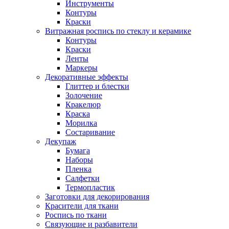
Инструменты
Контуры
Краски
Витражная роспись по стеклу и керамике
Контуры
Краски
Ленты
Маркеры
Декоративные эффекты
Глиттер и блестки
Золочение
Кракелюр
Краска
Морилка
Состаривание
Декупаж
Бумага
Наборы
Пленка
Салфетки
Термопластик
Заготовки для декорирования
Красители для ткани
Роспись по ткани
Связующие и разбавители