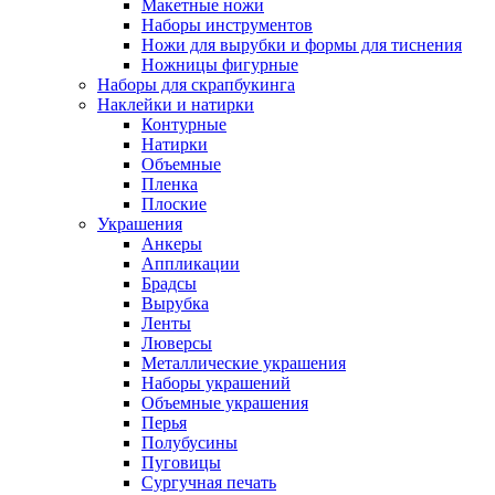
Макетные ножи
Наборы инструментов
Ножи для вырубки и формы для тиснения
Ножницы фигурные
Наборы для скрапбукинга
Наклейки и натирки
Контурные
Натирки
Объемные
Пленка
Плоские
Украшения
Анкеры
Аппликации
Брадсы
Вырубка
Ленты
Люверсы
Металлические украшения
Наборы украшений
Объемные украшения
Перья
Полубусины
Пуговицы
Сургучная печать