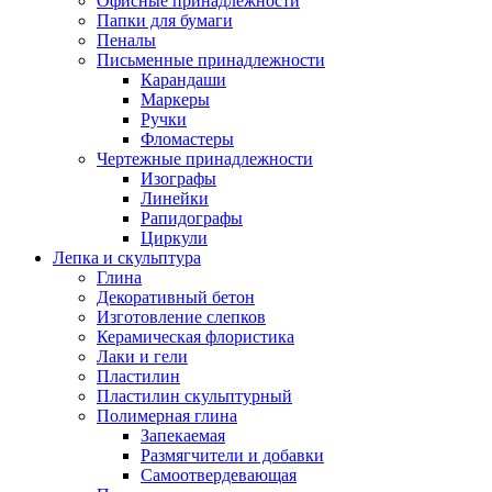
Офисные принадлежности
Папки для бумаги
Пеналы
Письменные принадлежности
Карандаши
Маркеры
Ручки
Фломастеры
Чертежные принадлежности
Изографы
Линейки
Рапидографы
Циркули
Лепка и скульптура
Глина
Декоративный бетон
Изготовление слепков
Керамическая флористика
Лаки и гели
Пластилин
Пластилин скульптурный
Полимерная глина
Запекаемая
Размягчители и добавки
Самоотвердевающая