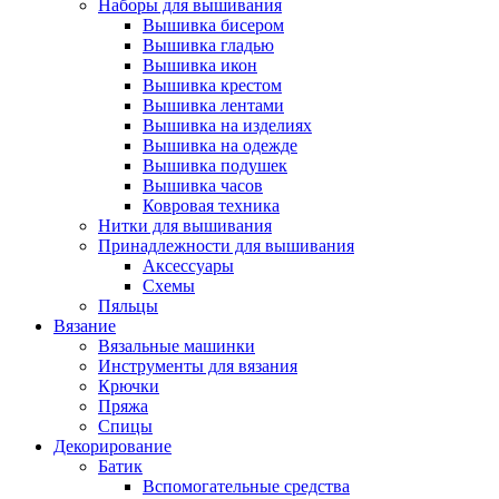
Наборы для вышивания
Вышивка бисером
Вышивка гладью
Вышивка икон
Вышивка крестом
Вышивка лентами
Вышивка на изделиях
Вышивка на одежде
Вышивка подушек
Вышивка часов
Ковровая техника
Нитки для вышивания
Принадлежности для вышивания
Аксессуары
Схемы
Пяльцы
Вязание
Вязальные машинки
Инструменты для вязания
Крючки
Пряжа
Спицы
Декорирование
Батик
Вспомогательные средства