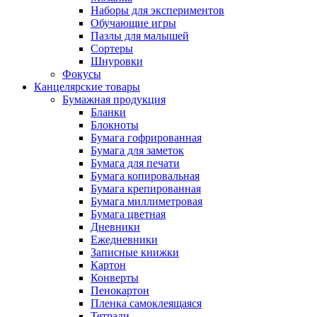
Наборы для экспериментов
Обучающие игры
Пазлы для малышей
Сортеры
Шнуровки
Фокусы
Канцелярские товары
Бумажная продукция
Бланки
Блокноты
Бумага гофрированная
Бумага для заметок
Бумага для печати
Бумага копировальная
Бумага крепированная
Бумага миллиметровая
Бумага цветная
Дневники
Ежедневники
Записные книжки
Картон
Конверты
Пенокартон
Пленка самоклеящаяся
Тетради