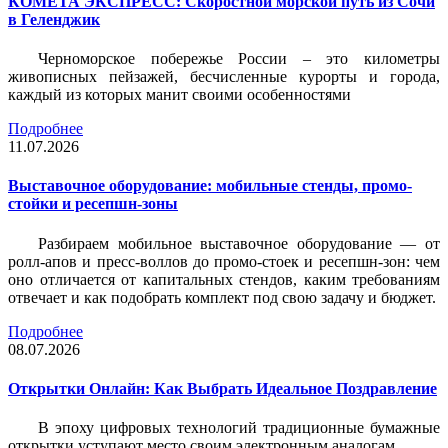
КОМЕТА ЭКСПРЕСС: Скоростной морской путь из Сочи
в Геленджик
Черноморское побережье России – это километры
живописных пейзажей, бесчисленные курорты и города,
каждый из которых манит своими особенностями
Подробнее
11.07.2026
Выставочное оборудование: мобильные стенды, промо-
стойки и ресепшн-зоны
Разбираем мобильное выставочное оборудование — от
ролл-апов и пресс-воллов до промо-стоек и ресепшн-зон: чем
оно отличается от капитальных стендов, каким требованиям
отвечает и как подобрать комплект под свою задачу и бюджет.
Подробнее
08.07.2026
Открытки Онлайн: Как Выбрать Идеальное Поздравление
В эпоху цифровых технологий традиционные бумажные
открытки уступают место своим электронным аналогам