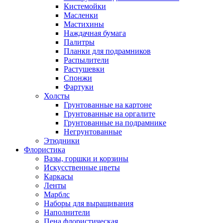
Кистемойки
Масленки
Мастихины
Наждачная бумага
Палитры
Планки для подрамников
Распылители
Растушевки
Спонжи
Фартуки
Холсты
Грунтованные на картоне
Грунтованные на оргалите
Грунтованные на подрамнике
Негрунтованные
Этюдники
Флористика
Вазы, горшки и корзины
Искусственные цветы
Каркасы
Ленты
Марблс
Наборы для выращивания
Наполнители
Пена флористическая