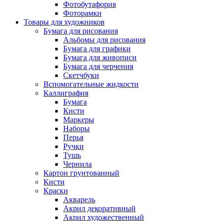
Фотобутафория
Фоторамки
Товары для художников
Бумага для рисования
Альбомы для рисования
Бумага для графики
Бумага для живописи
Бумага для черчения
Скетчбуки
Вспомогательные жидкости
Каллиграфия
Бумага
Кисти
Маркеры
Наборы
Перья
Ручки
Тушь
Чернила
Картон грунтованный
Кисти
Краски
Акварель
Акрил декоративный
Акрил художественный