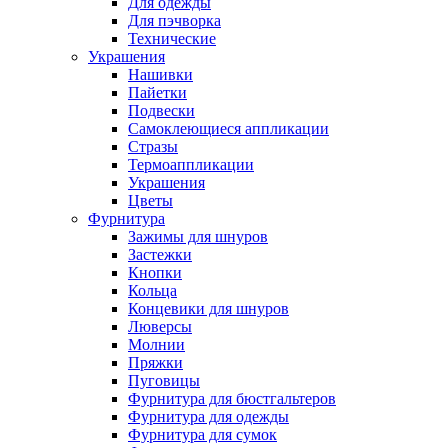
Для одежды
Для пэчворка
Технические
Украшения
Нашивки
Пайетки
Подвески
Самоклеющиеся аппликации
Стразы
Термоаппликации
Украшения
Цветы
Фурнитура
Зажимы для шнуров
Застежки
Кнопки
Кольца
Концевики для шнуров
Люверсы
Молнии
Пряжки
Пуговицы
Фурнитура для бюстгальтеров
Фурнитура для одежды
Фурнитура для сумок