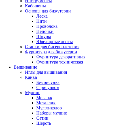
Инструменты
Кабошоны
Основы для бижутерии
Леска
Нити
Проволока
Цепочки
Шнуры
Ювелирные ленты
Станки для бисероплетения
Фурнитура для бижутерии
Фурнитура декоративная
Фурнитура техническая
Вышивание
Иглы для вышивания
Канва
Без рисунка
С рисунком
Мулине
Меланж
Металлик
Мультиколор
Наборы мулине
Сатин
Шерсть