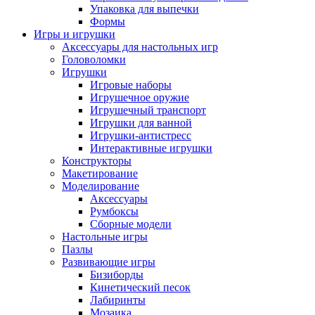
Упаковка для выпечки
Формы
Игры и игрушки
Аксессуары для настольных игр
Головоломки
Игрушки
Игровые наборы
Игрушечное оружие
Игрушечный транспорт
Игрушки для ванной
Игрушки-антистресс
Интерактивные игрушки
Конструкторы
Макетирование
Моделирование
Аксессуары
Румбоксы
Сборные модели
Настольные игры
Пазлы
Развивающие игры
Бизиборды
Кинетический песок
Лабиринты
Мозаика