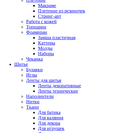
Плетение
Макраме
Плетение из резиночек
Стринг-арт
Работа с кожей
Топиарии
Фоамиран
Замша пластичная
Каттеры
Молды
Наборы
Чеканка
Шитье
Булавки
Иглы
Ленты для шитья
Ленты декоративные
Ленты технические
Наполнители
Нитки
Ткани
Для батика
Для валяния
Для декора
Для игрушек