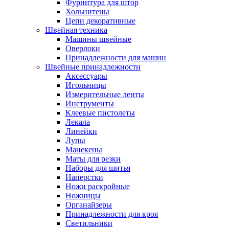
Фурнитура для штор
Хольнитены
Цепи декоративные
Швейная техника
Машины швейные
Оверлоки
Принадлежности для машин
Швейные принадлежности
Аксессуары
Игольницы
Измерительные ленты
Инструменты
Клеевые пистолеты
Лекала
Линейки
Лупы
Манекены
Маты для резки
Наборы для шитья
Наперстки
Ножи раскройные
Ножницы
Органайзеры
Принадлежности для кроя
Светильники