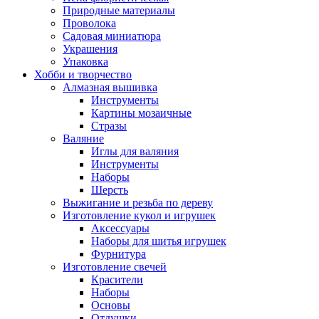
Природные материалы
Проволока
Садовая миниатюра
Украшения
Упаковка
Хобби и творчество
Алмазная вышивка
Инструменты
Картины мозаичные
Стразы
Валяние
Иглы для валяния
Инструменты
Наборы
Шерсть
Выжигание и резьба по дереву
Изготовление кукол и игрушек
Аксессуары
Наборы для шитья игрушек
Фурнитура
Изготовление свечей
Красители
Наборы
Основы
Отдушки