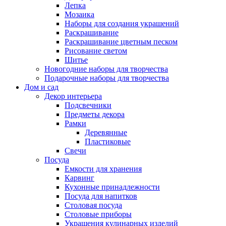
Лепка
Мозаика
Наборы для создания украшений
Раскрашивание
Раскрашивание цветным песком
Рисование светом
Шитье
Новогодние наборы для творчества
Подарочные наборы для творчества
Дом и сад
Декор интерьера
Подсвечники
Предметы декора
Рамки
Деревянные
Пластиковые
Свечи
Посуда
Емкости для хранения
Карвинг
Кухонные принадлежности
Посуда для напитков
Столовая посуда
Столовые приборы
Украшения кулинарных изделий