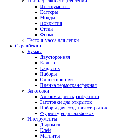
Принадлежности для лепки
Инструменты
Каттеры
Молды
Покрытия
Стеки
Формы
Тесто и масса для лепки
Скрапбукинг
Бумага
Двусторонняя
Калька
Кардсток
Наборы
Односторонняя
Пленка термотрансферная
Заготовки
Альбомы для скрапбукинга
Заготовки для открыток
Наборы для создания открыток
Фурнитура для альбомов
Инструменты
Дыроколы
Клей
Магниты