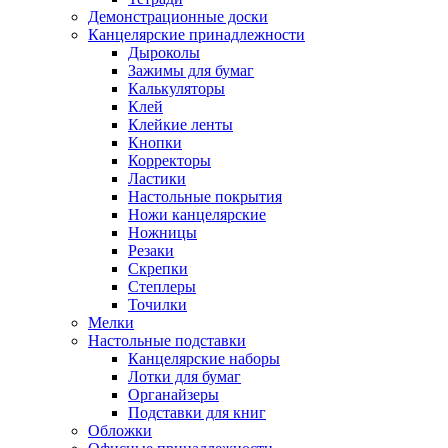
Демонстрационные доски
Канцелярские принадлежности
Дыроколы
Зажимы для бумаг
Калькуляторы
Клей
Клейкие ленты
Кнопки
Корректоры
Ластики
Настольные покрытия
Ножи канцелярские
Ножницы
Резаки
Скрепки
Степлеры
Точилки
Мелки
Настольные подставки
Канцелярские наборы
Лотки для бумаг
Органайзеры
Подставки для книг
Обложки