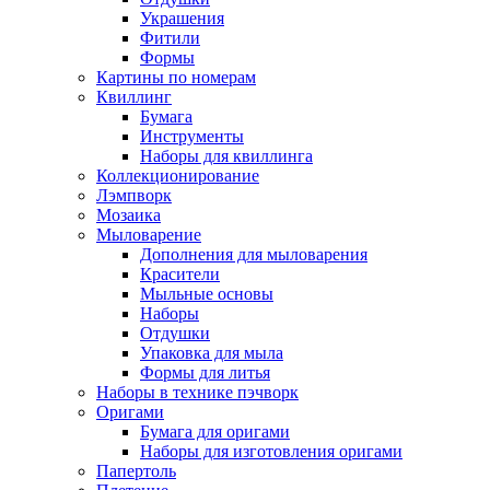
Украшения
Фитили
Формы
Картины по номерам
Квиллинг
Бумага
Инструменты
Наборы для квиллинга
Коллекционирование
Лэмпворк
Мозаика
Мыловарение
Дополнения для мыловарения
Красители
Мыльные основы
Наборы
Отдушки
Упаковка для мыла
Формы для литья
Наборы в технике пэчворк
Оригами
Бумага для оригами
Наборы для изготовления оригами
Папертоль