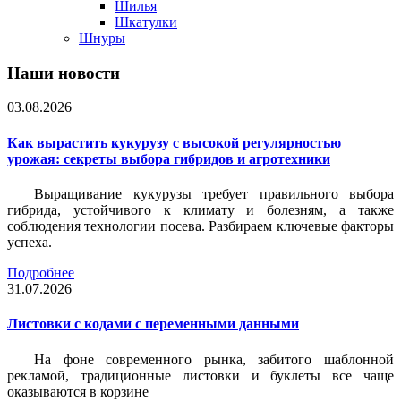
Шилья
Шкатулки
Шнуры
Наши новости
03.08.2026
Как вырастить кукурузу с высокой регулярностью
урожая: секреты выбора гибридов и агротехники
Выращивание кукурузы требует правильного выбора
гибрида, устойчивого к климату и болезням, а также
соблюдения технологии посева. Разбираем ключевые факторы
успеха.
Подробнее
31.07.2026
Листовки c кодами с переменными данными
На фоне современного рынка, забитого шаблонной
рекламой, традиционные листовки и буклеты все чаще
оказываются в корзине