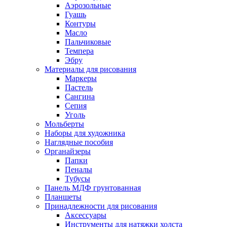
Аэрозольные
Гуашь
Контуры
Масло
Пальчиковые
Темпера
Эбру
Материалы для рисования
Маркеры
Пастель
Сангина
Сепия
Уголь
Мольберты
Наборы для художника
Наглядные пособия
Органайзеры
Папки
Пеналы
Тубусы
Панель МДФ грунтованная
Планшеты
Принадлежности для рисования
Аксессуары
Инструменты для натяжки холста