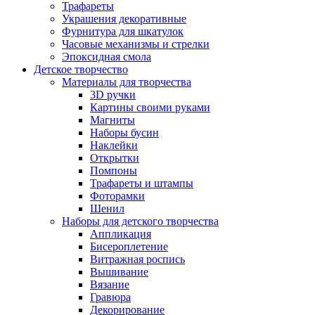
Трафареты
Украшения декоративные
Фурнитура для шкатулок
Часовые механизмы и стрелки
Эпоксидная смола
Детское творчество
Материалы для творчества
3D ручки
Картины своими руками
Магниты
Наборы бусин
Наклейки
Открытки
Помпоны
Трафареты и штампы
Фоторамки
Шенил
Наборы для детского творчества
Аппликация
Бисероплетение
Витражная роспись
Вышивание
Вязание
Гравюра
Декорирование