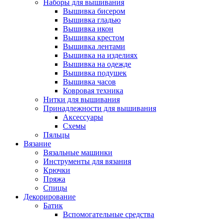
Наборы для вышивания
Вышивка бисером
Вышивка гладью
Вышивка икон
Вышивка крестом
Вышивка лентами
Вышивка на изделиях
Вышивка на одежде
Вышивка подушек
Вышивка часов
Ковровая техника
Нитки для вышивания
Принадлежности для вышивания
Аксессуары
Схемы
Пяльцы
Вязание
Вязальные машинки
Инструменты для вязания
Крючки
Пряжа
Спицы
Декорирование
Батик
Вспомогательные средства