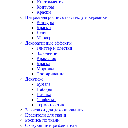
Инструменты
Контуры
Краски
Витражная роспись по стеклу и керамике
Контуры
Краски
Ленты
Маркеры
Декоративные эффекты
Глиттер и блестки
Золочение
Кракелюр
Краска
Морилка
Состаривание
Декупаж
Бумага
Наборы
Пленка
Салфетки
Термопластик
Заготовки для декорирования
Красители для ткани
Роспись по ткани
Связующие и разбавители