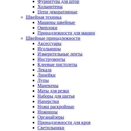
Фурнитура для штор
Хольнитены
Цепи декоративные
Швейная техника
Машины швейные
Оверлоки
Принадлежности для машин
Швейные принадлежности
Аксессуары
Игольницы
Измерительные ленты
Инструменты
Клеевые пистолеты
Лекала
Линейки
Лупы
Манекены
Маты для резки
Наборы для шитья
Наперстки
Ножи раскройные
Ножницы
Органайзеры
Принадлежности для кроя
Светильники