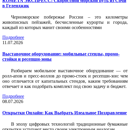
КОМЕТА ЭКСПРЕСС: Скоростной морской путь из Сочи
в Геленджик
Черноморское побережье России – это километры
живописных пейзажей, бесчисленные курорты и города,
каждый из которых манит своими особенностями
Подробнее
11.07.2026
Выставочное оборудование: мобильные стенды, промо-
стойки и ресепшн-зоны
Разбираем мобильное выставочное оборудование — от
ролл-апов и пресс-воллов до промо-стоек и ресепшн-зон: чем
оно отличается от капитальных стендов, каким требованиям
отвечает и как подобрать комплект под свою задачу и бюджет.
Подробнее
08.07.2026
Открытки Онлайн: Как Выбрать Идеальное Поздравление
В эпоху цифровых технологий традиционные бумажные
открытки уступают место своим электронным аналогам