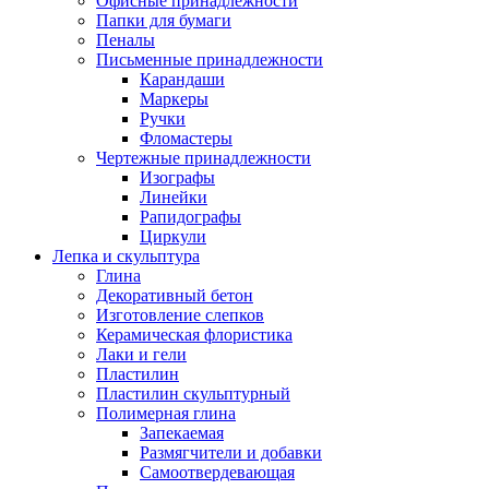
Офисные принадлежности
Папки для бумаги
Пеналы
Письменные принадлежности
Карандаши
Маркеры
Ручки
Фломастеры
Чертежные принадлежности
Изографы
Линейки
Рапидографы
Циркули
Лепка и скульптура
Глина
Декоративный бетон
Изготовление слепков
Керамическая флористика
Лаки и гели
Пластилин
Пластилин скульптурный
Полимерная глина
Запекаемая
Размягчители и добавки
Самоотвердевающая