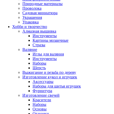
Природные материалы
Проволока
Садовая миниатюра
Украшения
Упаковка
Хобби и творчество
Алмазная вышивка
Инструменты
Картины мозаичные
Стразы
Валяние
Иглы для валяния
Инструменты
Наборы
Шерсть
Выжигание и резьба по дереву
Изготовление кукол и игрушек
Аксессуары
Наборы для шитья игрушек
Фурнитура
Изготовление свечей
Красители
Наборы
Основы
Отдушки