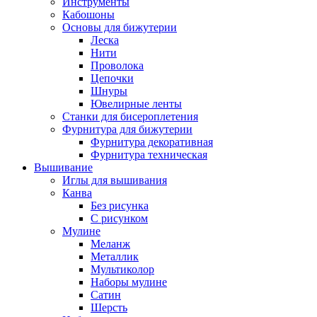
Инструменты
Кабошоны
Основы для бижутерии
Леска
Нити
Проволока
Цепочки
Шнуры
Ювелирные ленты
Станки для бисероплетения
Фурнитура для бижутерии
Фурнитура декоративная
Фурнитура техническая
Вышивание
Иглы для вышивания
Канва
Без рисунка
С рисунком
Мулине
Меланж
Металлик
Мультиколор
Наборы мулине
Сатин
Шерсть