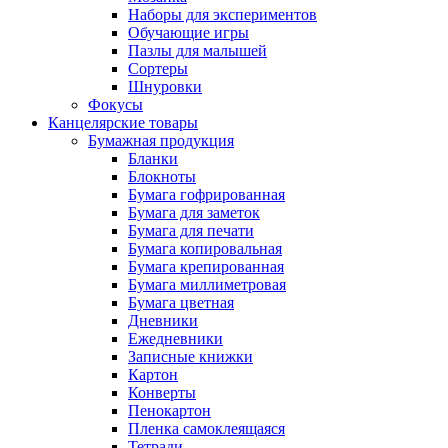
Наборы для экспериментов
Обучающие игры
Пазлы для малышей
Сортеры
Шнуровки
Фокусы
Канцелярские товары
Бумажная продукция
Бланки
Блокноты
Бумага гофрированная
Бумага для заметок
Бумага для печати
Бумага копировальная
Бумага крепированная
Бумага миллиметровая
Бумага цветная
Дневники
Ежедневники
Записные книжки
Картон
Конверты
Пенокартон
Пленка самоклеящаяся
Тетради