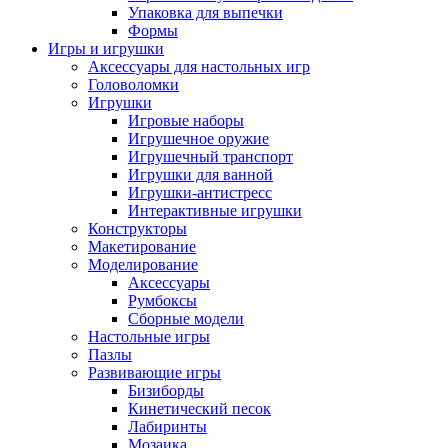
Упаковка для выпечки
Формы
Игры и игрушки
Аксессуары для настольных игр
Головоломки
Игрушки
Игровые наборы
Игрушечное оружие
Игрушечный транспорт
Игрушки для ванной
Игрушки-антистресс
Интерактивные игрушки
Конструкторы
Макетирование
Моделирование
Аксессуары
Румбоксы
Сборные модели
Настольные игры
Пазлы
Развивающие игры
Бизиборды
Кинетический песок
Лабиринты
Мозаика