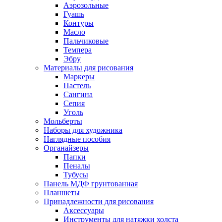
Аэрозольные
Гуашь
Контуры
Масло
Пальчиковые
Темпера
Эбру
Материалы для рисования
Маркеры
Пастель
Сангина
Сепия
Уголь
Мольберты
Наборы для художника
Наглядные пособия
Органайзеры
Папки
Пеналы
Тубусы
Панель МДФ грунтованная
Планшеты
Принадлежности для рисования
Аксессуары
Инструменты для натяжки холста