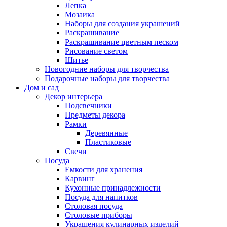
Лепка
Мозаика
Наборы для создания украшений
Раскрашивание
Раскрашивание цветным песком
Рисование светом
Шитье
Новогодние наборы для творчества
Подарочные наборы для творчества
Дом и сад
Декор интерьера
Подсвечники
Предметы декора
Рамки
Деревянные
Пластиковые
Свечи
Посуда
Емкости для хранения
Карвинг
Кухонные принадлежности
Посуда для напитков
Столовая посуда
Столовые приборы
Украшения кулинарных изделий