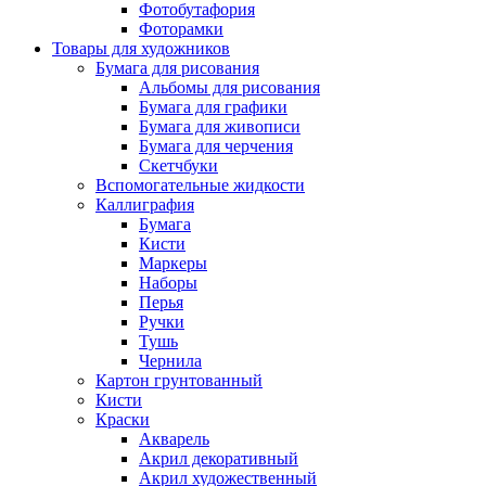
Фотобутафория
Фоторамки
Товары для художников
Бумага для рисования
Альбомы для рисования
Бумага для графики
Бумага для живописи
Бумага для черчения
Скетчбуки
Вспомогательные жидкости
Каллиграфия
Бумага
Кисти
Маркеры
Наборы
Перья
Ручки
Тушь
Чернила
Картон грунтованный
Кисти
Краски
Акварель
Акрил декоративный
Акрил художественный