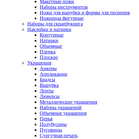
Макетные ножи
Наборы инструментов
Ножи для вырубки и формы для тиснения
Ножницы фигурные
Наборы для скрапбукинга
Наклейки и натирки
Контурные
Натирки
Объемные
Пленка
Плоские
Украшения
Анкеры
Аппликации
Брадсы
Вырубка
Ленты
Люверсы
Металлические украшения
Наборы украшений
Объемные украшения
Перья
Полубусины
Пуговицы
Сургучная печать