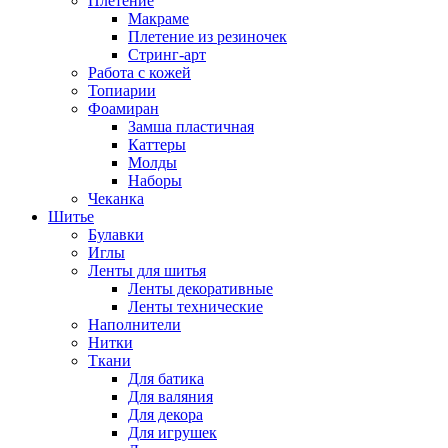
Плетение
Макраме
Плетение из резиночек
Стринг-арт
Работа с кожей
Топиарии
Фоамиран
Замша пластичная
Каттеры
Молды
Наборы
Чеканка
Шитье
Булавки
Иглы
Ленты для шитья
Ленты декоративные
Ленты технические
Наполнители
Нитки
Ткани
Для батика
Для валяния
Для декора
Для игрушек