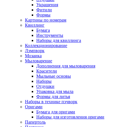
Украшения
Фитили
Формы
Картины по номерам
Квиллинг
Бумага
Инструменты
Наборы для квиллинга
Коллекционирование
Лэмпворк
Мозаика
Мыловарение
Дополнения для мыловарения
Красители
Мыльные основы
Наборы
Отдушки
Упаковка для мыла
Формы для литья
Наборы в технике пэчворк
Оригами
Бумага для оригами
Наборы для изготовления оригами
Папертоль