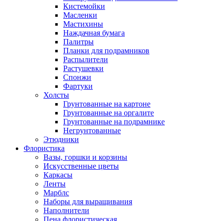
Кистемойки
Масленки
Мастихины
Наждачная бумага
Палитры
Планки для подрамников
Распылители
Растушевки
Спонжи
Фартуки
Холсты
Грунтованные на картоне
Грунтованные на оргалите
Грунтованные на подрамнике
Негрунтованные
Этюдники
Флористика
Вазы, горшки и корзины
Искусственные цветы
Каркасы
Ленты
Марблс
Наборы для выращивания
Наполнители
Пена флористическая