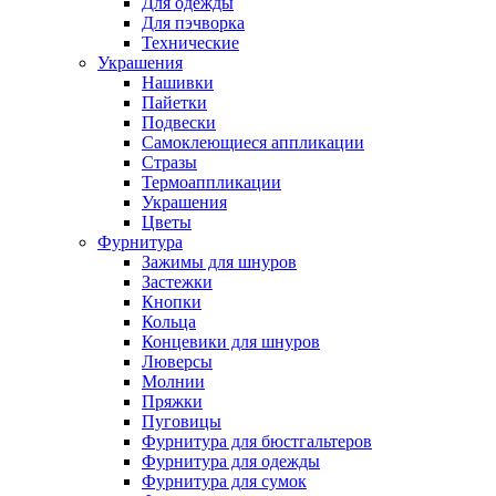
Для одежды
Для пэчворка
Технические
Украшения
Нашивки
Пайетки
Подвески
Самоклеющиеся аппликации
Стразы
Термоаппликации
Украшения
Цветы
Фурнитура
Зажимы для шнуров
Застежки
Кнопки
Кольца
Концевики для шнуров
Люверсы
Молнии
Пряжки
Пуговицы
Фурнитура для бюстгальтеров
Фурнитура для одежды
Фурнитура для сумок