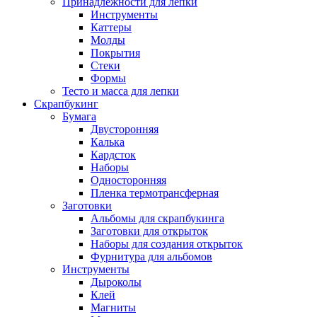
Принадлежности для лепки
Инструменты
Каттеры
Молды
Покрытия
Стеки
Формы
Тесто и масса для лепки
Скрапбукинг
Бумага
Двусторонняя
Калька
Кардсток
Наборы
Односторонняя
Пленка термотрансферная
Заготовки
Альбомы для скрапбукинга
Заготовки для открыток
Наборы для создания открыток
Фурнитура для альбомов
Инструменты
Дыроколы
Клей
Магниты