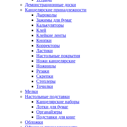
Демонстрационные доски
Канцелярские принадлежности
Дыроколы
Зажимы для бумаг
Калькуляторы
Клей
Клейкие ленты
Кнопки
Корректоры
Ластики
Настольные покрытия
Ножи канцелярские
Ножницы
Резаки
Скрепки
Степлеры
Точилки
Мелки
Настольные подставки
Канцелярские наборы
Лотки для бумаг
Органайзеры
Подставки для книг
Обложки