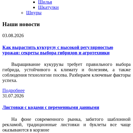
Шилья
Шкатулки
Шнуры
Наши новости
03.08.2026
Как вырастить кукурузу с высокой регулярностью
урожая: секреты выбора гибридов и агротехники
Выращивание кукурузы требует правильного выбора
гибрида, устойчивого к климату и болезням, а также
соблюдения технологии посева. Разбираем ключевые факторы
успеха.
Подробнее
31.07.2026
Листовки c кодами с переменными данными
На фоне современного рынка, забитого шаблонной
рекламой, традиционные листовки и буклеты все чаще
оказываются в корзине