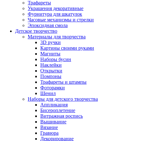
Трафареты
Украшения декоративные
Фурнитура для шкатулок
Часовые механизмы и стрелки
Эпоксидная смола
Детское творчество
Материалы для творчества
3D ручки
Картины своими руками
Магниты
Наборы бусин
Наклейки
Открытки
Помпоны
Трафареты и штампы
Фоторамки
Шенил
Наборы для детского творчества
Аппликация
Бисероплетение
Витражная роспись
Вышивание
Вязание
Гравюра
Декорирование