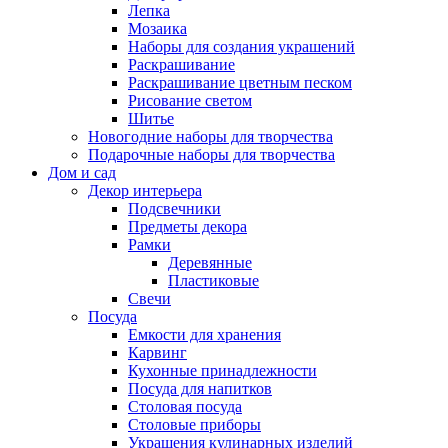
Лепка
Мозаика
Наборы для создания украшений
Раскрашивание
Раскрашивание цветным песком
Рисование светом
Шитье
Новогодние наборы для творчества
Подарочные наборы для творчества
Дом и сад
Декор интерьера
Подсвечники
Предметы декора
Рамки
Деревянные
Пластиковые
Свечи
Посуда
Емкости для хранения
Карвинг
Кухонные принадлежности
Посуда для напитков
Столовая посуда
Столовые приборы
Украшения кулинарных изделий