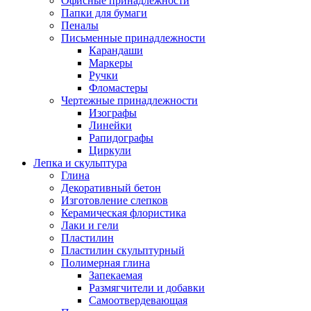
Офисные принадлежности
Папки для бумаги
Пеналы
Письменные принадлежности
Карандаши
Маркеры
Ручки
Фломастеры
Чертежные принадлежности
Изографы
Линейки
Рапидографы
Циркули
Лепка и скульптура
Глина
Декоративный бетон
Изготовление слепков
Керамическая флористика
Лаки и гели
Пластилин
Пластилин скульптурный
Полимерная глина
Запекаемая
Размягчители и добавки
Самоотвердевающая