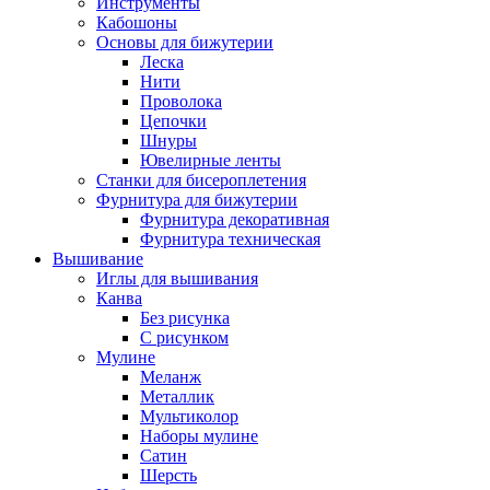
Инструменты
Кабошоны
Основы для бижутерии
Леска
Нити
Проволока
Цепочки
Шнуры
Ювелирные ленты
Станки для бисероплетения
Фурнитура для бижутерии
Фурнитура декоративная
Фурнитура техническая
Вышивание
Иглы для вышивания
Канва
Без рисунка
С рисунком
Мулине
Меланж
Металлик
Мультиколор
Наборы мулине
Сатин
Шерсть