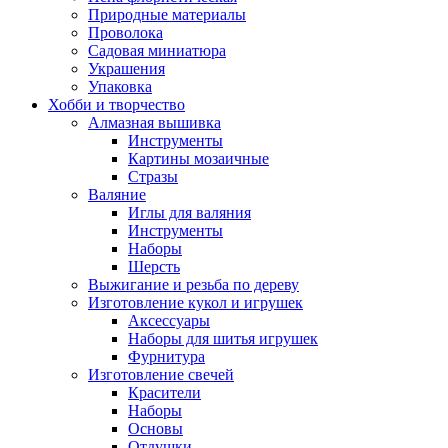
Природные материалы
Проволока
Садовая миниатюра
Украшения
Упаковка
Хобби и творчество
Алмазная вышивка
Инструменты
Картины мозаичные
Стразы
Валяние
Иглы для валяния
Инструменты
Наборы
Шерсть
Выжигание и резьба по дереву
Изготовление кукол и игрушек
Аксессуары
Наборы для шитья игрушек
Фурнитура
Изготовление свечей
Красители
Наборы
Основы
Отдушки