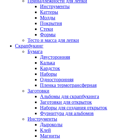
Принадлежности для лепки
Инструменты
Каттеры
Молды
Покрытия
Стеки
Формы
Тесто и масса для лепки
Скрапбукинг
Бумага
Двусторонняя
Калька
Кардсток
Наборы
Односторонняя
Пленка термотрансферная
Заготовки
Альбомы для скрапбукинга
Заготовки для открыток
Наборы для создания открыток
Фурнитура для альбомов
Инструменты
Дыроколы
Клей
Магниты