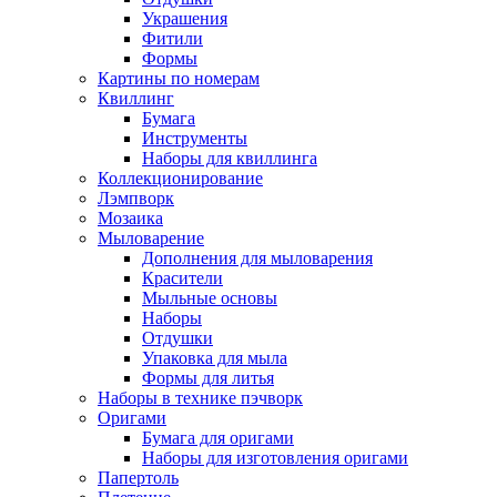
Украшения
Фитили
Формы
Картины по номерам
Квиллинг
Бумага
Инструменты
Наборы для квиллинга
Коллекционирование
Лэмпворк
Мозаика
Мыловарение
Дополнения для мыловарения
Красители
Мыльные основы
Наборы
Отдушки
Упаковка для мыла
Формы для литья
Наборы в технике пэчворк
Оригами
Бумага для оригами
Наборы для изготовления оригами
Папертоль