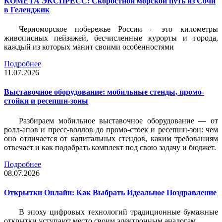
КОМЕТА ЭКСПРЕСС: Скоростной морской путь из Сочи
в Геленджик
Черноморское побережье России – это километры
живописных пейзажей, бесчисленные курорты и города,
каждый из которых манит своими особенностями
Подробнее
11.07.2026
Выставочное оборудование: мобильные стенды, промо-
стойки и ресепшн-зоны
Разбираем мобильное выставочное оборудование — от
ролл-апов и пресс-воллов до промо-стоек и ресепшн-зон: чем
оно отличается от капитальных стендов, каким требованиям
отвечает и как подобрать комплект под свою задачу и бюджет.
Подробнее
08.07.2026
Открытки Онлайн: Как Выбрать Идеальное Поздравление
В эпоху цифровых технологий традиционные бумажные
открытки уступают место своим электронным аналогам