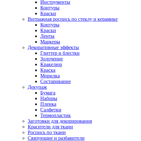
Инструменты
Контуры
Краски
Витражная роспись по стеклу и керамике
Контуры
Краски
Ленты
Маркеры
Декоративные эффекты
Глиттер и блестки
Золочение
Кракелюр
Краска
Морилка
Состаривание
Декупаж
Бумага
Наборы
Пленка
Салфетки
Термопластик
Заготовки для декорирования
Красители для ткани
Роспись по ткани
Связующие и разбавители