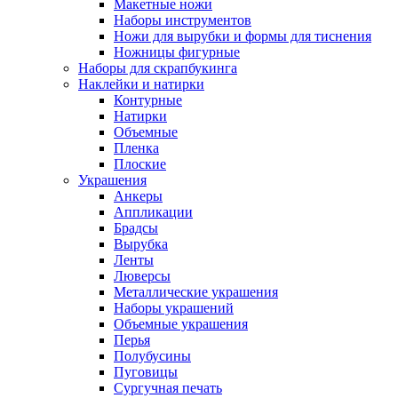
Макетные ножи
Наборы инструментов
Ножи для вырубки и формы для тиснения
Ножницы фигурные
Наборы для скрапбукинга
Наклейки и натирки
Контурные
Натирки
Объемные
Пленка
Плоские
Украшения
Анкеры
Аппликации
Брадсы
Вырубка
Ленты
Люверсы
Металлические украшения
Наборы украшений
Объемные украшения
Перья
Полубусины
Пуговицы
Сургучная печать