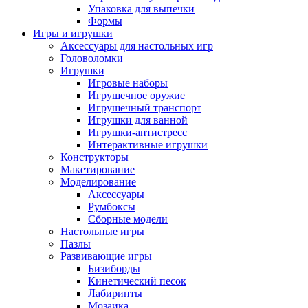
Упаковка для выпечки
Формы
Игры и игрушки
Аксессуары для настольных игр
Головоломки
Игрушки
Игровые наборы
Игрушечное оружие
Игрушечный транспорт
Игрушки для ванной
Игрушки-антистресс
Интерактивные игрушки
Конструкторы
Макетирование
Моделирование
Аксессуары
Румбоксы
Сборные модели
Настольные игры
Пазлы
Развивающие игры
Бизиборды
Кинетический песок
Лабиринты
Мозаика