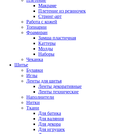
Плетение
Макраме
Плетение из резиночек
Стринг-арт
Работа с кожей
Топиарии
Фоамиран
Замша пластичная
Каттеры
Молды
Наборы
Чеканка
Шитье
Булавки
Иглы
Ленты для шитья
Ленты декоративные
Ленты технические
Наполнители
Нитки
Ткани
Для батика
Для валяния
Для декора
Для игрушек