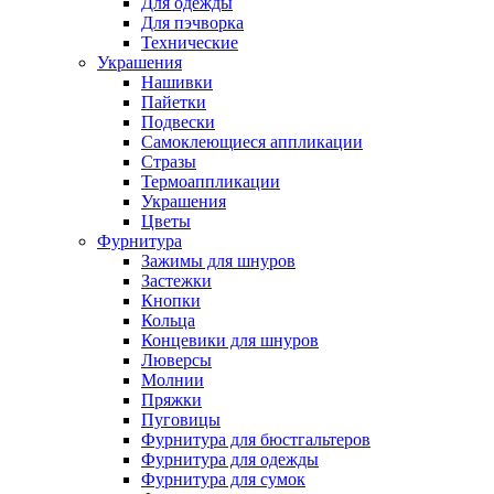
Для одежды
Для пэчворка
Технические
Украшения
Нашивки
Пайетки
Подвески
Самоклеющиеся аппликации
Стразы
Термоаппликации
Украшения
Цветы
Фурнитура
Зажимы для шнуров
Застежки
Кнопки
Кольца
Концевики для шнуров
Люверсы
Молнии
Пряжки
Пуговицы
Фурнитура для бюстгальтеров
Фурнитура для одежды
Фурнитура для сумок