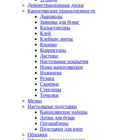
Демонстрационные доски
Канцелярские принадлежности
Дыроколы
Зажимы для бумаг
Калькуляторы
Клей
Клейкие ленты
Кнопки
Корректоры
Ластики
Настольные покрытия
Ножи канцелярские
Ножницы
Резаки
Скрепки
Степлеры
Точилки
Мелки
Настольные подставки
Канцелярские наборы
Лотки для бумаг
Органайзеры
Подставки для книг
Обложки