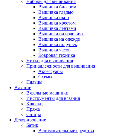
Наборы для вышивания
Вышивка бисером
Вышивка гладью
Вышивка икон
Вышивка крестом
Вышивка лентами
Вышивка на изделиях
Вышивка на одежде
Вышивка подушек
Вышивка часов
Ковровая техника
Нитки для вышивания
Принадлежности для вышивания
Аксессуары
Схемы
Пяльцы
Вязание
Вязальные машинки
Инструменты для вязания
Крючки
Пряжа
Спицы
Декорирование
Батик
Вспомогательные средства