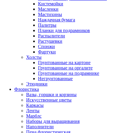
Кистемойки
Масленки
Мастихины
Наждачная бумага
Палитры
Планки для подрамников
Распылители
Растушевки
Спонжи
Фартуки
Холсты
Грунтованные на картоне
Грунтованные на оргалите
Грунтованные на подрамнике
Негрунтованные
Этюдники
Флористика
Вазы, горшки и корзины
Искусственные цветы
Каркасы
Ленты
Марблс
Наборы для выращивания
Наполнители
Пена флористическая