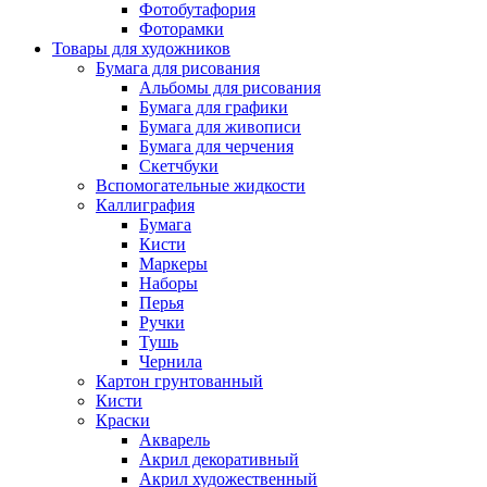
Фотобутафория
Фоторамки
Товары для художников
Бумага для рисования
Альбомы для рисования
Бумага для графики
Бумага для живописи
Бумага для черчения
Скетчбуки
Вспомогательные жидкости
Каллиграфия
Бумага
Кисти
Маркеры
Наборы
Перья
Ручки
Тушь
Чернила
Картон грунтованный
Кисти
Краски
Акварель
Акрил декоративный
Акрил художественный