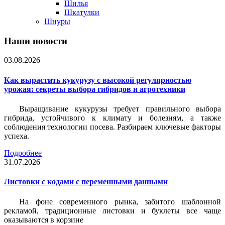
Шилья
Шкатулки
Шнуры
Наши новости
03.08.2026
Как вырастить кукурузу с высокой регулярностью
урожая: секреты выбора гибридов и агротехники
Выращивание кукурузы требует правильного выбора
гибрида, устойчивого к климату и болезням, а также
соблюдения технологии посева. Разбираем ключевые факторы
успеха.
Подробнее
31.07.2026
Листовки c кодами с переменными данными
На фоне современного рынка, забитого шаблонной
рекламой, традиционные листовки и буклеты все чаще
оказываются в корзине