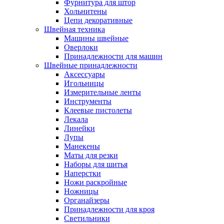
Фурнитура для штор
Хольнитены
Цепи декоративные
Швейная техника
Машины швейные
Оверлоки
Принадлежности для машин
Швейные принадлежности
Аксессуары
Игольницы
Измерительные ленты
Инструменты
Клеевые пистолеты
Лекала
Линейки
Лупы
Манекены
Маты для резки
Наборы для шитья
Наперстки
Ножи раскройные
Ножницы
Органайзеры
Принадлежности для кроя
Светильники