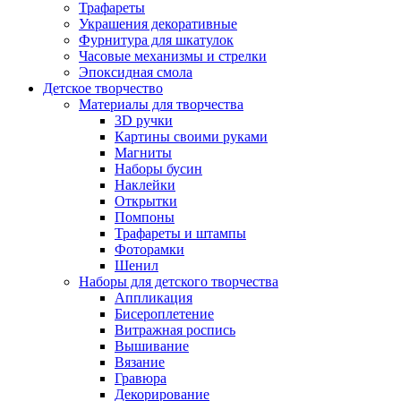
Трафареты
Украшения декоративные
Фурнитура для шкатулок
Часовые механизмы и стрелки
Эпоксидная смола
Детское творчество
Материалы для творчества
3D ручки
Картины своими руками
Магниты
Наборы бусин
Наклейки
Открытки
Помпоны
Трафареты и штампы
Фоторамки
Шенил
Наборы для детского творчества
Аппликация
Бисероплетение
Витражная роспись
Вышивание
Вязание
Гравюра
Декорирование