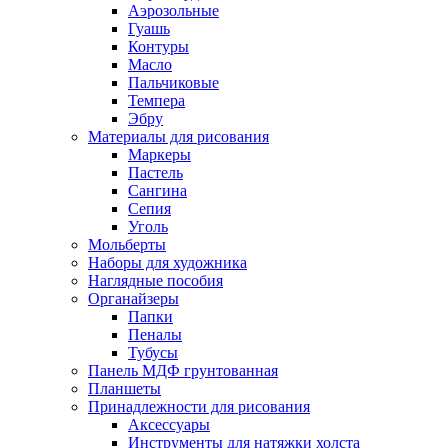
Аэрозольные
Гуашь
Контуры
Масло
Пальчиковые
Темпера
Эбру
Материалы для рисования
Маркеры
Пастель
Сангина
Сепия
Уголь
Мольберты
Наборы для художника
Наглядные пособия
Органайзеры
Папки
Пеналы
Тубусы
Панель МДФ грунтованная
Планшеты
Принадлежности для рисования
Аксессуары
Инструменты для натяжки холста