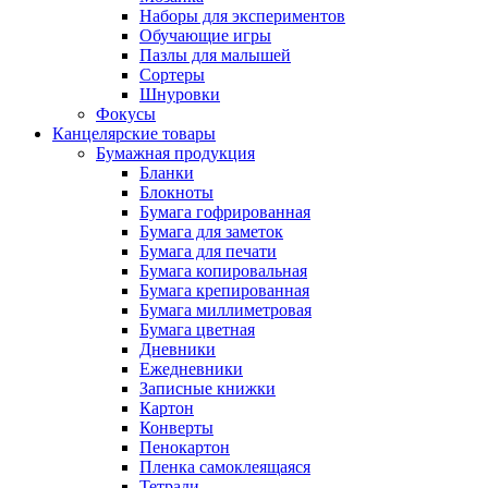
Наборы для экспериментов
Обучающие игры
Пазлы для малышей
Сортеры
Шнуровки
Фокусы
Канцелярские товары
Бумажная продукция
Бланки
Блокноты
Бумага гофрированная
Бумага для заметок
Бумага для печати
Бумага копировальная
Бумага крепированная
Бумага миллиметровая
Бумага цветная
Дневники
Ежедневники
Записные книжки
Картон
Конверты
Пенокартон
Пленка самоклеящаяся
Тетради