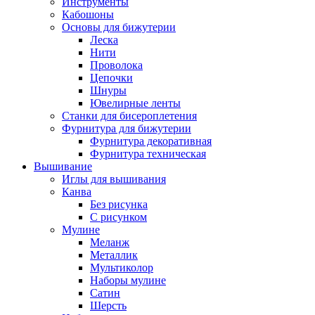
Инструменты
Кабошоны
Основы для бижутерии
Леска
Нити
Проволока
Цепочки
Шнуры
Ювелирные ленты
Станки для бисероплетения
Фурнитура для бижутерии
Фурнитура декоративная
Фурнитура техническая
Вышивание
Иглы для вышивания
Канва
Без рисунка
С рисунком
Мулине
Меланж
Металлик
Мультиколор
Наборы мулине
Сатин
Шерсть