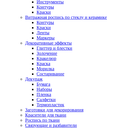
Инструменты
Контуры
Краски
Витражная роспись по стеклу и керамике
Контуры
Краски
Ленты
Маркеры
Декоративные эффекты
Глиттер и блестки
Золочение
Кракелюр
Краска
Морилка
Состаривание
Декупаж
Бумага
Наборы
Пленка
Салфетки
Термопластик
Заготовки для декорирования
Красители для ткани
Роспись по ткани
Связующие и разбавители