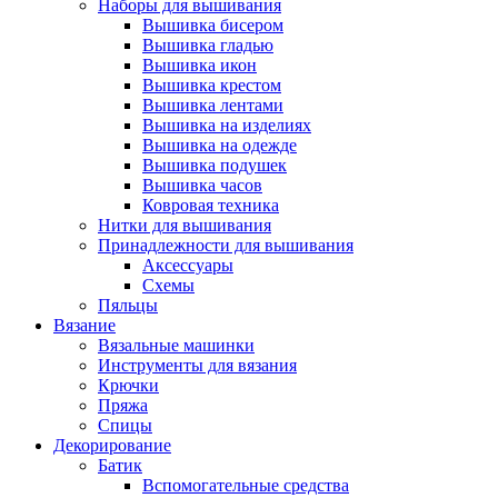
Наборы для вышивания
Вышивка бисером
Вышивка гладью
Вышивка икон
Вышивка крестом
Вышивка лентами
Вышивка на изделиях
Вышивка на одежде
Вышивка подушек
Вышивка часов
Ковровая техника
Нитки для вышивания
Принадлежности для вышивания
Аксессуары
Схемы
Пяльцы
Вязание
Вязальные машинки
Инструменты для вязания
Крючки
Пряжа
Спицы
Декорирование
Батик
Вспомогательные средства