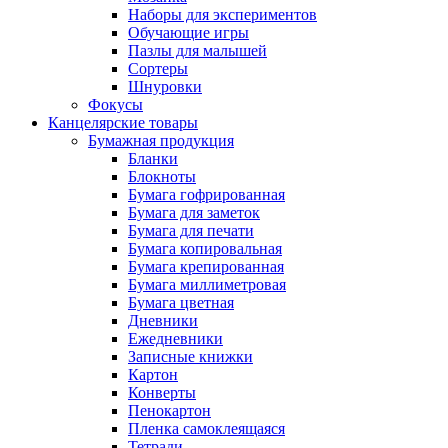
Наборы для экспериментов
Обучающие игры
Пазлы для малышей
Сортеры
Шнуровки
Фокусы
Канцелярские товары
Бумажная продукция
Бланки
Блокноты
Бумага гофрированная
Бумага для заметок
Бумага для печати
Бумага копировальная
Бумага крепированная
Бумага миллиметровая
Бумага цветная
Дневники
Ежедневники
Записные книжки
Картон
Конверты
Пенокартон
Пленка самоклеящаяся
Тетради