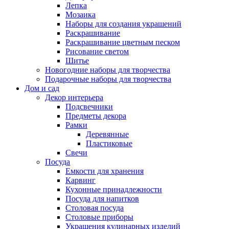
Лепка
Мозаика
Наборы для создания украшений
Раскрашивание
Раскрашивание цветным песком
Рисование светом
Шитье
Новогодние наборы для творчества
Подарочные наборы для творчества
Дом и сад
Декор интерьера
Подсвечники
Предметы декора
Рамки
Деревянные
Пластиковые
Свечи
Посуда
Емкости для хранения
Карвинг
Кухонные принадлежности
Посуда для напитков
Столовая посуда
Столовые приборы
Украшения кулинарных изделий