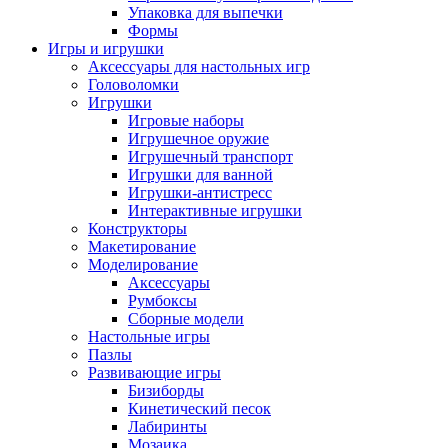
Упаковка для выпечки
Формы
Игры и игрушки
Аксессуары для настольных игр
Головоломки
Игрушки
Игровые наборы
Игрушечное оружие
Игрушечный транспорт
Игрушки для ванной
Игрушки-антистресс
Интерактивные игрушки
Конструкторы
Макетирование
Моделирование
Аксессуары
Румбоксы
Сборные модели
Настольные игры
Пазлы
Развивающие игры
Бизиборды
Кинетический песок
Лабиринты
Мозаика