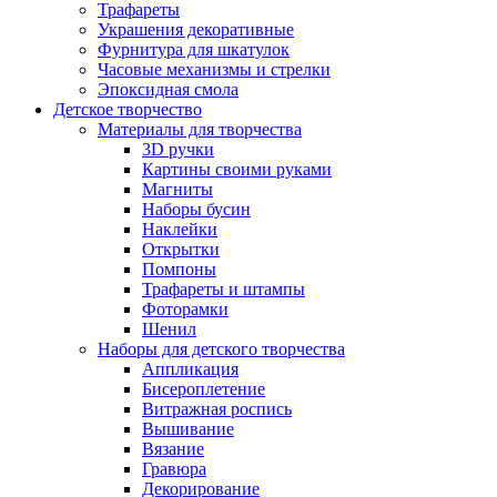
Трафареты
Украшения декоративные
Фурнитура для шкатулок
Часовые механизмы и стрелки
Эпоксидная смола
Детское творчество
Материалы для творчества
3D ручки
Картины своими руками
Магниты
Наборы бусин
Наклейки
Открытки
Помпоны
Трафареты и штампы
Фоторамки
Шенил
Наборы для детского творчества
Аппликация
Бисероплетение
Витражная роспись
Вышивание
Вязание
Гравюра
Декорирование