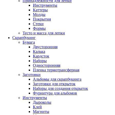
Принадлежности для лепки
Инструменты
Каттеры
Молды
Покрытия
Стеки
Формы
Тесто и масса для лепки
Скрапбукинг
Бумага
Двусторонняя
Калька
Кардсток
Наборы
Односторонняя
Пленка термотрансферная
Заготовки
Альбомы для скрапбукинга
Заготовки для открыток
Наборы для создания открыток
Фурнитура для альбомов
Инструменты
Дыроколы
Клей
Магниты