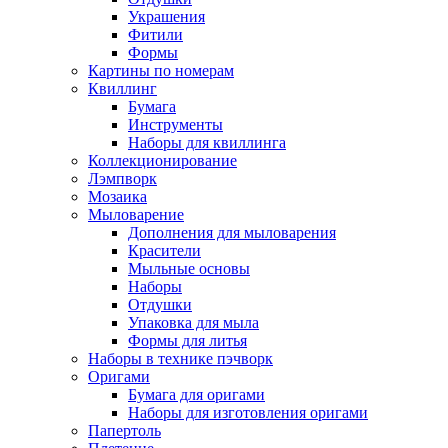
Украшения
Фитили
Формы
Картины по номерам
Квиллинг
Бумага
Инструменты
Наборы для квиллинга
Коллекционирование
Лэмпворк
Мозаика
Мыловарение
Дополнения для мыловарения
Красители
Мыльные основы
Наборы
Отдушки
Упаковка для мыла
Формы для литья
Наборы в технике пэчворк
Оригами
Бумага для оригами
Наборы для изготовления оригами
Папертоль