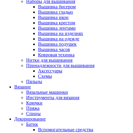
Наборы для вышивания
Вышивка бисером
Вышивка гладью
Вышивка икон
Вышивка крестом
Вышивка лентами
Вышивка на изделиях
Вышивка на одежде
Вышивка подушек
Вышивка часов
Ковровая техника
Нитки для вышивания
Принадлежности для вышивания
Аксессуары
Схемы
Пяльцы
Вязание
Вязальные машинки
Инструменты для вязания
Крючки
Пряжа
Спицы
Декорирование
Батик
Вспомогательные средства