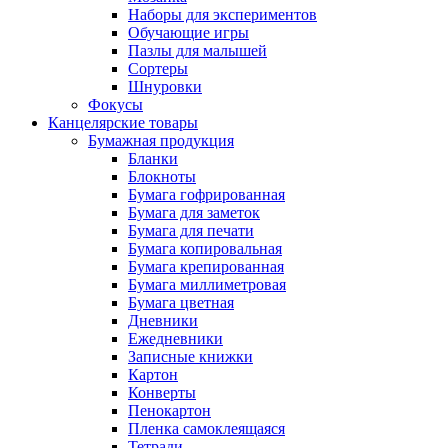
Наборы для экспериментов
Обучающие игры
Пазлы для малышей
Сортеры
Шнуровки
Фокусы
Канцелярские товары
Бумажная продукция
Бланки
Блокноты
Бумага гофрированная
Бумага для заметок
Бумага для печати
Бумага копировальная
Бумага крепированная
Бумага миллиметровая
Бумага цветная
Дневники
Ежедневники
Записные книжки
Картон
Конверты
Пенокартон
Пленка самоклеящаяся
Тетради