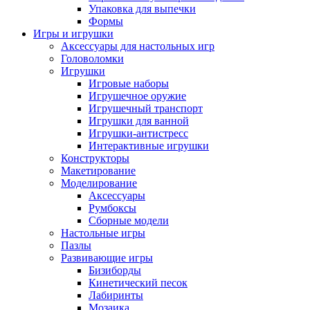
Упаковка для выпечки
Формы
Игры и игрушки
Аксессуары для настольных игр
Головоломки
Игрушки
Игровые наборы
Игрушечное оружие
Игрушечный транспорт
Игрушки для ванной
Игрушки-антистресс
Интерактивные игрушки
Конструкторы
Макетирование
Моделирование
Аксессуары
Румбоксы
Сборные модели
Настольные игры
Пазлы
Развивающие игры
Бизиборды
Кинетический песок
Лабиринты
Мозаика