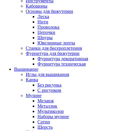
Инструменты
Кабошоны
Основы для бижутерии
Леска
Нити
Проволока
Цепочки
Шнуры
Ювелирные ленты
Станки для бисероплетения
Фурнитура для бижутерии
Фурнитура декоративная
Фурнитура техническая
Вышивание
Иглы для вышивания
Канва
Без рисунка
С рисунком
Мулине
Меланж
Металлик
Мультиколор
Наборы мулине
Сатин
Шерсть