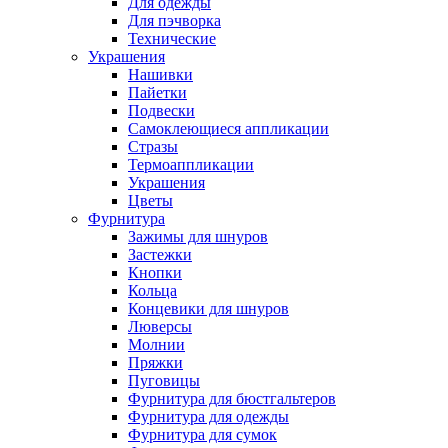
Для одежды
Для пэчворка
Технические
Украшения
Нашивки
Пайетки
Подвески
Самоклеющиеся аппликации
Стразы
Термоаппликации
Украшения
Цветы
Фурнитура
Зажимы для шнуров
Застежки
Кнопки
Кольца
Концевики для шнуров
Люверсы
Молнии
Пряжки
Пуговицы
Фурнитура для бюстгальтеров
Фурнитура для одежды
Фурнитура для сумок