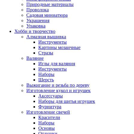
Природные материалы
Проволока
Садовая миниатюра
Украшения
Упаковка
Хобби и творчество
Алмазная вышивка
Инструменты
Картины мозаичные
Стразы
Валяние
Иглы для валяния
Инструменты
Наборы
Шерсть
Выжигание и резьба по дереву
Изготовление кукол и игрушек
Аксессуары
Наборы для шитья игрушек
Фурнитура
Изготовление свечей
Красители
Наборы
Основы
Отдушки