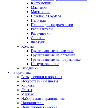
Кистемойки
Масленки
Мастихины
Наждачная бумага
Палитры
Планки для подрамников
Распылители
Растушевки
Спонжи
Фартуки
Холсты
Грунтованные на картоне
Грунтованные на оргалите
Грунтованные на подрамнике
Негрунтованные
Этюдники
Флористика
Вазы, горшки и корзины
Искусственные цветы
Каркасы
Ленты
Марблс
Наборы для выращивания
Наполнители
Пена флористическая