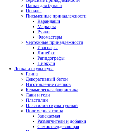
Офисные принадлежности
Папки для бумаги
Пеналы
Письменные принадлежности
Карандаши
Маркеры
Ручки
Фломастеры
Чертежные принадлежности
Изографы
Линейки
Рапидографы
Циркули
Лепка и скульптура
Глина
Декоративный бетон
Изготовление слепков
Керамическая флористика
Лаки и гели
Пластилин
Пластилин скульптурный
Полимерная глина
Запекаемая
Размягчители и добавки
Самоотвердевающая