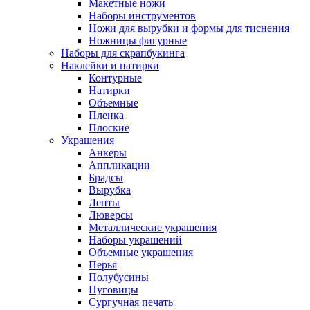
Макетные ножи
Наборы инструментов
Ножи для вырубки и формы для тиснения
Ножницы фигурные
Наборы для скрапбукинга
Наклейки и натирки
Контурные
Натирки
Объемные
Пленка
Плоские
Украшения
Анкеры
Аппликации
Брадсы
Вырубка
Ленты
Люверсы
Металлические украшения
Наборы украшений
Объемные украшения
Перья
Полубусины
Пуговицы
Сургучная печать