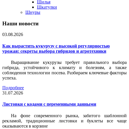
Шилья
Шкатулки
Шнуры
Наши новости
03.08.2026
Как вырастить кукурузу с высокой регулярностью
урожая: секреты выбора гибридов и агротехники
Выращивание кукурузы требует правильного выбора
гибрида, устойчивого к климату и болезням, а также
соблюдения технологии посева. Разбираем ключевые факторы
успеха.
Подробнее
31.07.2026
Листовки c кодами с переменными данными
На фоне современного рынка, забитого шаблонной
рекламой, традиционные листовки и буклеты все чаще
оказываются в корзине