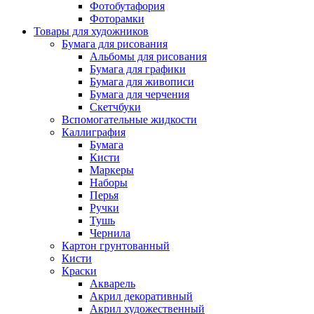
Фотобутафория
Фоторамки
Товары для художников
Бумага для рисования
Альбомы для рисования
Бумага для графики
Бумага для живописи
Бумага для черчения
Скетчбуки
Вспомогательные жидкости
Каллиграфия
Бумага
Кисти
Маркеры
Наборы
Перья
Ручки
Тушь
Чернила
Картон грунтованный
Кисти
Краски
Акварель
Акрил декоративный
Акрил художественный