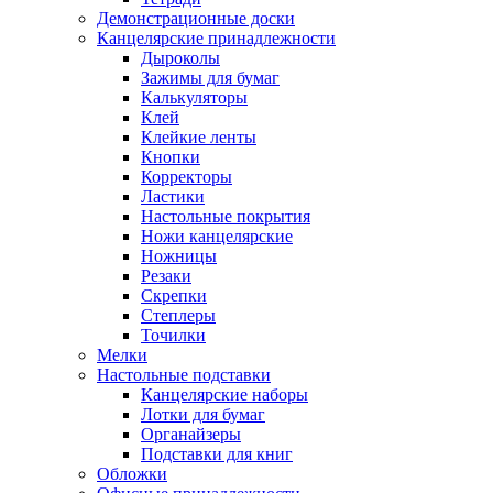
Демонстрационные доски
Канцелярские принадлежности
Дыроколы
Зажимы для бумаг
Калькуляторы
Клей
Клейкие ленты
Кнопки
Корректоры
Ластики
Настольные покрытия
Ножи канцелярские
Ножницы
Резаки
Скрепки
Степлеры
Точилки
Мелки
Настольные подставки
Канцелярские наборы
Лотки для бумаг
Органайзеры
Подставки для книг
Обложки