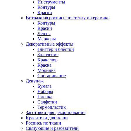
Инструменты
Контуры
Краски
Витражная роспись по стеклу и керамике
Контуры
Краски
Ленты
Маркеры
Декоративные эффекты
Глиттер и блестки
Золочение
Кракелюр
Краска
Морилка
Состаривание
Декупаж
Бумага
Наборы
Пленка
Салфетки
Термопластик
Заготовки для декорирования
Красители для ткани
Роспись по ткани
Связующие и разбавители