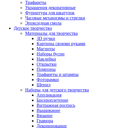
Трафареты
Украшения декоративные
Фурнитура для шкатулок
Часовые механизмы и стрелки
Эпоксидная смола
Детское творчество
Материалы для творчества
3D ручки
Картины своими руками
Магниты
Наборы бусин
Наклейки
Открытки
Помпоны
Трафареты и штампы
Фоторамки
Шенил
Наборы для детского творчества
Аппликация
Бисероплетение
Витражная роспись
Вышивание
Вязание
Гравюра
Декорирование