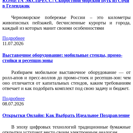
КОМЕТА ЭКСПРЕСС: Скоростной морской путь из Сочи
в Геленджик
Черноморское побережье России – это километры
живописных пейзажей, бесчисленные курорты и города,
каждый из которых манит своими особенностями
Подробнее
11.07.2026
Выставочное оборудование: мобильные стенды, промо-
стойки и ресепшн-зоны
Разбираем мобильное выставочное оборудование — от
ролл-апов и пресс-воллов до промо-стоек и ресепшн-зон: чем
оно отличается от капитальных стендов, каким требованиям
отвечает и как подобрать комплект под свою задачу и бюджет.
Подробнее
08.07.2026
Открытки Онлайн: Как Выбрать Идеальное Поздравление
В эпоху цифровых технологий традиционные бумажные
открытки уступают место своим электронным аналогам