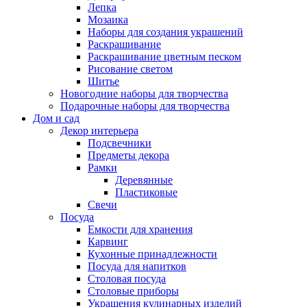
Лепка
Мозаика
Наборы для создания украшений
Раскрашивание
Раскрашивание цветным песком
Рисование светом
Шитье
Новогодние наборы для творчества
Подарочные наборы для творчества
Дом и сад
Декор интерьера
Подсвечники
Предметы декора
Рамки
Деревянные
Пластиковые
Свечи
Посуда
Емкости для хранения
Карвинг
Кухонные принадлежности
Посуда для напитков
Столовая посуда
Столовые приборы
Украшения кулинарных изделий