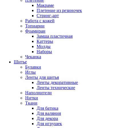
Плетение
Макраме
Плетение из резиночек
Стринг-арт
Работа с кожей
Топиарии
Фоамиран
Замша пластичная
Каттеры
Молды
Наборы
Чеканка
Шитье
Булавки
Иглы
Ленты для шитья
Ленты декоративные
Ленты технические
Наполнители
Нитки
Ткани
Для батика
Для валяния
Для декора
Для игрушек