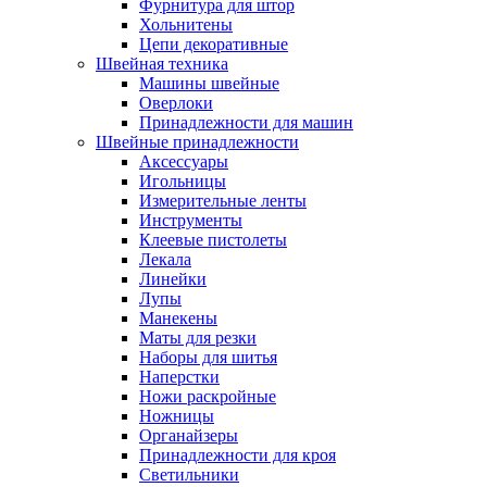
Фурнитура для штор
Хольнитены
Цепи декоративные
Швейная техника
Машины швейные
Оверлоки
Принадлежности для машин
Швейные принадлежности
Аксессуары
Игольницы
Измерительные ленты
Инструменты
Клеевые пистолеты
Лекала
Линейки
Лупы
Манекены
Маты для резки
Наборы для шитья
Наперстки
Ножи раскройные
Ножницы
Органайзеры
Принадлежности для кроя
Светильники