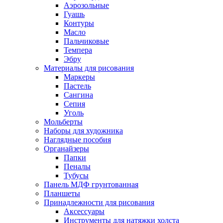
Аэрозольные
Гуашь
Контуры
Масло
Пальчиковые
Темпера
Эбру
Материалы для рисования
Маркеры
Пастель
Сангина
Сепия
Уголь
Мольберты
Наборы для художника
Наглядные пособия
Органайзеры
Папки
Пеналы
Тубусы
Панель МДФ грунтованная
Планшеты
Принадлежности для рисования
Аксессуары
Инструменты для натяжки холста