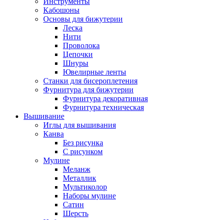
Инструменты
Кабошоны
Основы для бижутерии
Леска
Нити
Проволока
Цепочки
Шнуры
Ювелирные ленты
Станки для бисероплетения
Фурнитура для бижутерии
Фурнитура декоративная
Фурнитура техническая
Вышивание
Иглы для вышивания
Канва
Без рисунка
С рисунком
Мулине
Меланж
Металлик
Мультиколор
Наборы мулине
Сатин
Шерсть