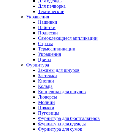
Для одежды
Для пэчворка
Технические
Украшения
Нашивки
Пайетки
Подвески
Самоклеющиеся аппликации
Стразы
Термоаппликации
Украшения
Цветы
Фурнитура
Зажимы для шнуров
Застежки
Кнопки
Кольца
Концевики для шнуров
Люверсы
Молнии
Пряжки
Пуговицы
Фурнитура для бюстгальтеров
Фурнитура для одежды
Фурнитура для сумок