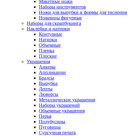
Макетные ножи
Наборы инструментов
Ножи для вырубки и формы для тиснения
Ножницы фигурные
Наборы для скрапбукинга
Наклейки и натирки
Контурные
Натирки
Объемные
Пленка
Плоские
Украшения
Анкеры
Аппликации
Брадсы
Вырубка
Ленты
Люверсы
Металлические украшения
Наборы украшений
Объемные украшения
Перья
Полубусины
Пуговицы
Сургучная печать