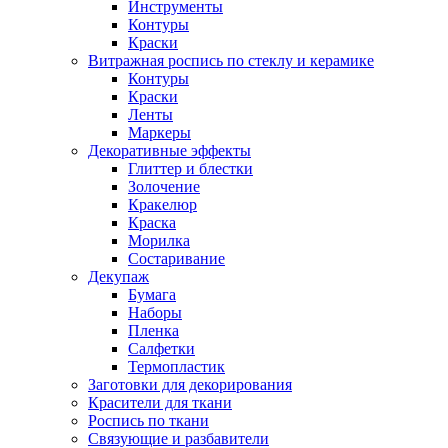
Инструменты
Контуры
Краски
Витражная роспись по стеклу и керамике
Контуры
Краски
Ленты
Маркеры
Декоративные эффекты
Глиттер и блестки
Золочение
Кракелюр
Краска
Морилка
Состаривание
Декупаж
Бумага
Наборы
Пленка
Салфетки
Термопластик
Заготовки для декорирования
Красители для ткани
Роспись по ткани
Связующие и разбавители