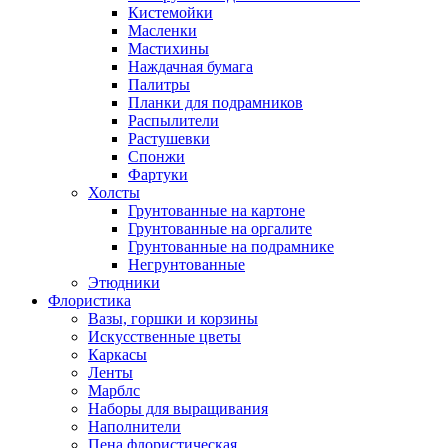
Кистемойки
Масленки
Мастихины
Наждачная бумага
Палитры
Планки для подрамников
Распылители
Растушевки
Спонжи
Фартуки
Холсты
Грунтованные на картоне
Грунтованные на оргалите
Грунтованные на подрамнике
Негрунтованные
Этюдники
Флористика
Вазы, горшки и корзины
Искусственные цветы
Каркасы
Ленты
Марблс
Наборы для выращивания
Наполнители
Пена флористическая