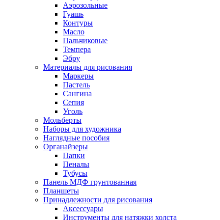
Аэрозольные
Гуашь
Контуры
Масло
Пальчиковые
Темпера
Эбру
Материалы для рисования
Маркеры
Пастель
Сангина
Сепия
Уголь
Мольберты
Наборы для художника
Наглядные пособия
Органайзеры
Папки
Пеналы
Тубусы
Панель МДФ грунтованная
Планшеты
Принадлежности для рисования
Аксессуары
Инструменты для натяжки холста