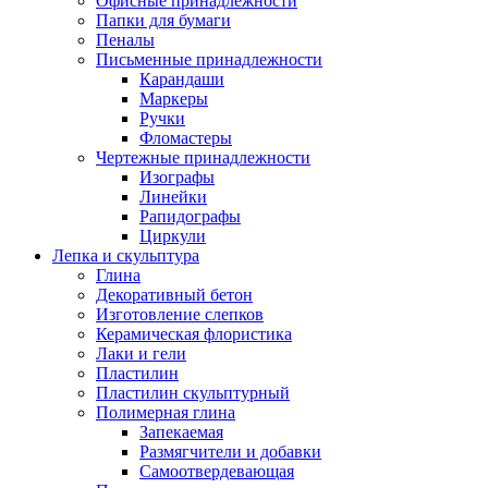
Офисные принадлежности
Папки для бумаги
Пеналы
Письменные принадлежности
Карандаши
Маркеры
Ручки
Фломастеры
Чертежные принадлежности
Изографы
Линейки
Рапидографы
Циркули
Лепка и скульптура
Глина
Декоративный бетон
Изготовление слепков
Керамическая флористика
Лаки и гели
Пластилин
Пластилин скульптурный
Полимерная глина
Запекаемая
Размягчители и добавки
Самоотвердевающая