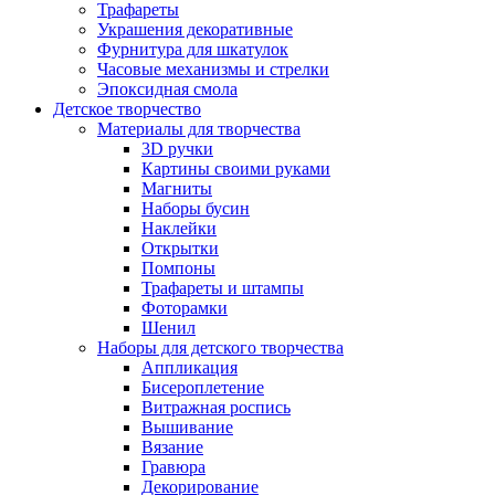
Трафареты
Украшения декоративные
Фурнитура для шкатулок
Часовые механизмы и стрелки
Эпоксидная смола
Детское творчество
Материалы для творчества
3D ручки
Картины своими руками
Магниты
Наборы бусин
Наклейки
Открытки
Помпоны
Трафареты и штампы
Фоторамки
Шенил
Наборы для детского творчества
Аппликация
Бисероплетение
Витражная роспись
Вышивание
Вязание
Гравюра
Декорирование