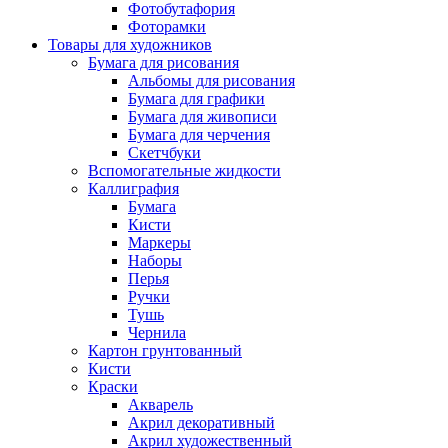
Фотобутафория
Фоторамки
Товары для художников
Бумага для рисования
Альбомы для рисования
Бумага для графики
Бумага для живописи
Бумага для черчения
Скетчбуки
Вспомогательные жидкости
Каллиграфия
Бумага
Кисти
Маркеры
Наборы
Перья
Ручки
Тушь
Чернила
Картон грунтованный
Кисти
Краски
Акварель
Акрил декоративный
Акрил художественный