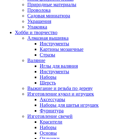
Природные материалы
Проволока
Садовая миниатюра
Украшения
Упаковка
Хобби и творчество
Алмазная вышивка
Инструменты
Картины мозаичные
Стразы
Валяние
Иглы для валяния
Инструменты
Наборы
Шерсть
Выжигание и резьба по дереву
Изготовление кукол и игрушек
Аксессуары
Наборы для шитья игрушек
Фурнитура
Изготовление свечей
Красители
Наборы
Основы
Отдушки