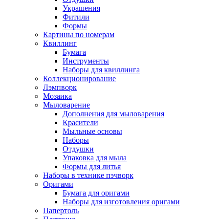
Украшения
Фитили
Формы
Картины по номерам
Квиллинг
Бумага
Инструменты
Наборы для квиллинга
Коллекционирование
Лэмпворк
Мозаика
Мыловарение
Дополнения для мыловарения
Красители
Мыльные основы
Наборы
Отдушки
Упаковка для мыла
Формы для литья
Наборы в технике пэчворк
Оригами
Бумага для оригами
Наборы для изготовления оригами
Папертоль