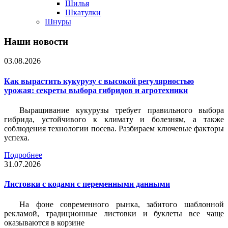
Шилья
Шкатулки
Шнуры
Наши новости
03.08.2026
Как вырастить кукурузу с высокой регулярностью
урожая: секреты выбора гибридов и агротехники
Выращивание кукурузы требует правильного выбора
гибрида, устойчивого к климату и болезням, а также
соблюдения технологии посева. Разбираем ключевые факторы
успеха.
Подробнее
31.07.2026
Листовки c кодами с переменными данными
На фоне современного рынка, забитого шаблонной
рекламой, традиционные листовки и буклеты все чаще
оказываются в корзине