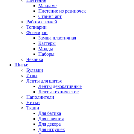
Плетение
Макраме
Плетение из резиночек
Стринг-арт
Работа с кожей
Топиарии
Фоамиран
Замша пластичная
Каттеры
Молды
Наборы
Чеканка
Шитье
Булавки
Иглы
Ленты для шитья
Ленты декоративные
Ленты технические
Наполнители
Нитки
Ткани
Для батика
Для валяния
Для декора
Для игрушек