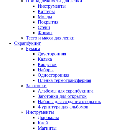
Принадлежности для лепки
Инструменты
Каттеры
Молды
Покрытия
Стеки
Формы
Тесто и масса для лепки
Скрапбукинг
Бумага
Двусторонняя
Калька
Кардсток
Наборы
Односторонняя
Пленка термотрансферная
Заготовки
Альбомы для скрапбукинга
Заготовки для открыток
Наборы для создания открыток
Фурнитура для альбомов
Инструменты
Дыроколы
Клей
Магниты