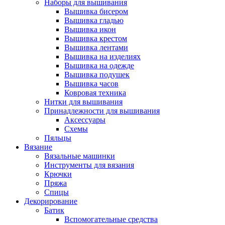
Наборы для вышивания
Вышивка бисером
Вышивка гладью
Вышивка икон
Вышивка крестом
Вышивка лентами
Вышивка на изделиях
Вышивка на одежде
Вышивка подушек
Вышивка часов
Ковровая техника
Нитки для вышивания
Принадлежности для вышивания
Аксессуары
Схемы
Пяльцы
Вязание
Вязальные машинки
Инструменты для вязания
Крючки
Пряжа
Спицы
Декорирование
Батик
Вспомогательные средства