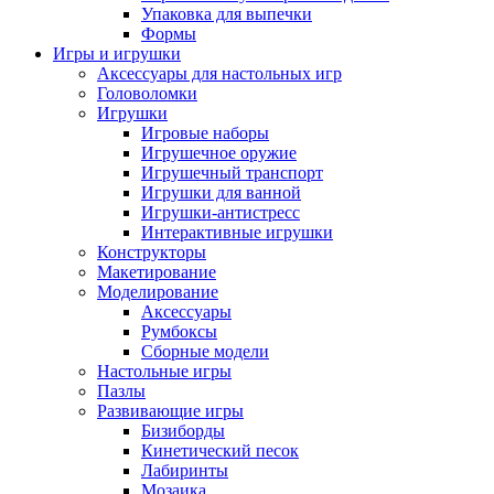
Упаковка для выпечки
Формы
Игры и игрушки
Аксессуары для настольных игр
Головоломки
Игрушки
Игровые наборы
Игрушечное оружие
Игрушечный транспорт
Игрушки для ванной
Игрушки-антистресс
Интерактивные игрушки
Конструкторы
Макетирование
Моделирование
Аксессуары
Румбоксы
Сборные модели
Настольные игры
Пазлы
Развивающие игры
Бизиборды
Кинетический песок
Лабиринты
Мозаика