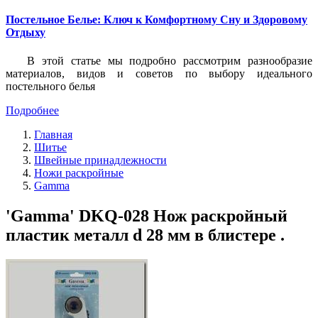
Постельное Белье: Ключ к Комфортному Сну и Здоровому
Отдыху
В этой статье мы подробно рассмотрим разнообразие
материалов, видов и советов по выбору идеального
постельного белья
Подробнее
Главная
Шитье
Швейные принадлежности
Ножи раскройные
Gamma
'Gamma' DKQ-028 Нож раскройный
пластик металл d 28 мм в блистере .