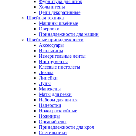
Фурнитура для штор
Хольнитены
Цепи декоративные
Швейная техника
Машины швейные
Оверлоки
Принадлежности для машин
Швейные принадлежности
Аксессуары
Игольницы
Измерительные ленты
Инструменты
Клеевые пистолеты
Лекала
Линейки
Лупы
Манекены
Маты для резки
Наборы для шитья
Наперстки
Ножи раскройные
Ножницы
Органайзеры
Принадлежности для кроя
Светильники