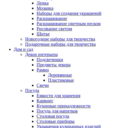
Лепка
Мозаика
Наборы для создания украшений
Раскрашивание
Раскрашивание цветным песком
Рисование светом
Шитье
Новогодние наборы для творчества
Подарочные наборы для творчества
Дом и сад
Декор интерьера
Подсвечники
Предметы декора
Рамки
Деревянные
Пластиковые
Свечи
Посуда
Емкости для хранения
Карвинг
Кухонные принадлежности
Посуда для напитков
Столовая посуда
Столовые приборы
Украшения кулинарных изделий