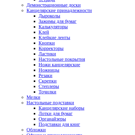
Демонстрационные доски
Канцелярские принадлежности
Дыроколы
Зажимы для бумаг
Калькуляторы
Клей
Клейкие ленты
Кнопки
Корректоры
Ластики
Настольные покрытия
Ножи канцелярские
Ножницы
Резаки
Скрепки
Степлеры
Точилки
Мелки
Настольные подставки
Канцелярские наборы
Лотки для бумаг
Органайзеры
Подставки для книг
Обложки