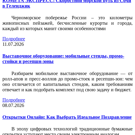
КОМЕТА ЭКСПРЕСС: Скоростной морской путь из Сочи
в Геленджик
Черноморское побережье России – это километры
живописных пейзажей, бесчисленные курорты и города,
каждый из которых манит своими особенностями
Подробнее
11.07.2026
Выставочное оборудование: мобильные стенды, промо-
стойки и ресепшн-зоны
Разбираем мобильное выставочное оборудование — от
ролл-апов и пресс-воллов до промо-стоек и ресепшн-зон: чем
оно отличается от капитальных стендов, каким требованиям
отвечает и как подобрать комплект под свою задачу и бюджет.
Подробнее
08.07.2026
Открытки Онлайн: Как Выбрать Идеальное Поздравление
В эпоху цифровых технологий традиционные бумажные
открытки уступают место своим электронным аналогам