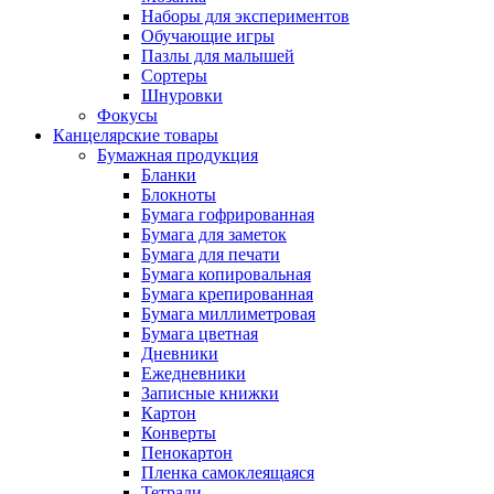
Наборы для экспериментов
Обучающие игры
Пазлы для малышей
Сортеры
Шнуровки
Фокусы
Канцелярские товары
Бумажная продукция
Бланки
Блокноты
Бумага гофрированная
Бумага для заметок
Бумага для печати
Бумага копировальная
Бумага крепированная
Бумага миллиметровая
Бумага цветная
Дневники
Ежедневники
Записные книжки
Картон
Конверты
Пенокартон
Пленка самоклеящаяся
Тетради