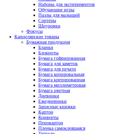
Наборы для экспериментов
Обучающие игры
Пазлы для малышей
Сортеры
Шнуровки
Фокусы
Канцелярские товары
Бумажная продукция
Бланки
Блокноты
Бумага гофрированная
Бумага для заметок
Бумага для печати
Бумага копировальная
Бумага крепированная
Бумага миллиметровая
Бумага цветная
Дневники
Ежедневники
Записные книжки
Картон
Конверты
Пенокартон
Пленка самоклеящаяся
Тетради