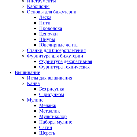
Инструменты
Кабошоны
Основы для бижутерии
Леска
Нити
Проволока
Цепочки
Шнуры
Ювелирные ленты
Станки для бисероплетения
Фурнитура для бижутерии
Фурнитура декоративная
Фурнитура техническая
Вышивание
Иглы для вышивания
Канва
Без рисунка
С рисунком
Мулине
Меланж
Металлик
Мультиколор
Наборы мулине
Сатин
Шерсть