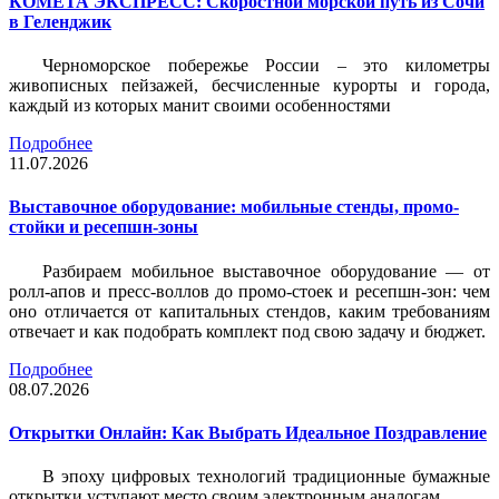
КОМЕТА ЭКСПРЕСС: Скоростной морской путь из Сочи
в Геленджик
Черноморское побережье России – это километры
живописных пейзажей, бесчисленные курорты и города,
каждый из которых манит своими особенностями
Подробнее
11.07.2026
Выставочное оборудование: мобильные стенды, промо-
стойки и ресепшн-зоны
Разбираем мобильное выставочное оборудование — от
ролл-апов и пресс-воллов до промо-стоек и ресепшн-зон: чем
оно отличается от капитальных стендов, каким требованиям
отвечает и как подобрать комплект под свою задачу и бюджет.
Подробнее
08.07.2026
Открытки Онлайн: Как Выбрать Идеальное Поздравление
В эпоху цифровых технологий традиционные бумажные
открытки уступают место своим электронным аналогам