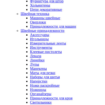
Фурнитура для штор
Хольнитены
Цепи декоративные
Швейная техника
Машины швейные
Оверлоки
Принадлежности для машин
Швейные принадлежности
Аксессуары
Игольницы
Измерительные ленты
Инструменты
Клеевые пистолеты
Лекала
Линейки
Лупы
Манекены
Маты для резки
Наборы для шитья
Наперстки
Ножи раскройные
Ножницы
Органайзеры
Принадлежности для кроя
Светильники