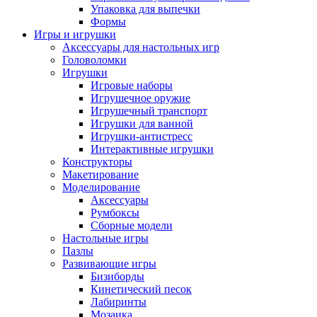
Упаковка для выпечки
Формы
Игры и игрушки
Аксессуары для настольных игр
Головоломки
Игрушки
Игровые наборы
Игрушечное оружие
Игрушечный транспорт
Игрушки для ванной
Игрушки-антистресс
Интерактивные игрушки
Конструкторы
Макетирование
Моделирование
Аксессуары
Румбоксы
Сборные модели
Настольные игры
Пазлы
Развивающие игры
Бизиборды
Кинетический песок
Лабиринты
Мозаика