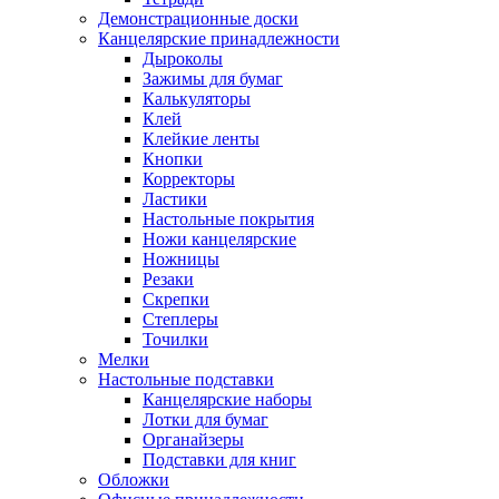
Демонстрационные доски
Канцелярские принадлежности
Дыроколы
Зажимы для бумаг
Калькуляторы
Клей
Клейкие ленты
Кнопки
Корректоры
Ластики
Настольные покрытия
Ножи канцелярские
Ножницы
Резаки
Скрепки
Степлеры
Точилки
Мелки
Настольные подставки
Канцелярские наборы
Лотки для бумаг
Органайзеры
Подставки для книг
Обложки