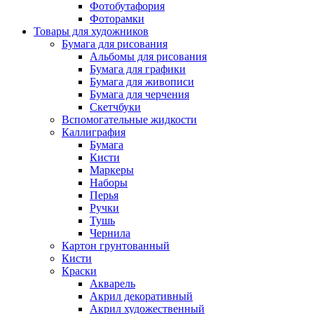
Фотобутафория
Фоторамки
Товары для художников
Бумага для рисования
Альбомы для рисования
Бумага для графики
Бумага для живописи
Бумага для черчения
Скетчбуки
Вспомогательные жидкости
Каллиграфия
Бумага
Кисти
Маркеры
Наборы
Перья
Ручки
Тушь
Чернила
Картон грунтованный
Кисти
Краски
Акварель
Акрил декоративный
Акрил художественный