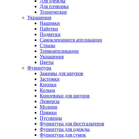
Для одежды
Для пэчворка
Технические
Украшения
Нашивки
Пайетки
Подвески
Самоклеющиеся аппликации
Стразы
Термоаппликации
Украшения
Цветы
Фурнитура
Зажимы для шнуров
Застежки
Кнопки
Кольца
Концевики для шнуров
Люверсы
Молнии
Пряжки
Пуговицы
Фурнитура для бюстгальтеров
Фурнитура для одежды
Фурнитура для сумок