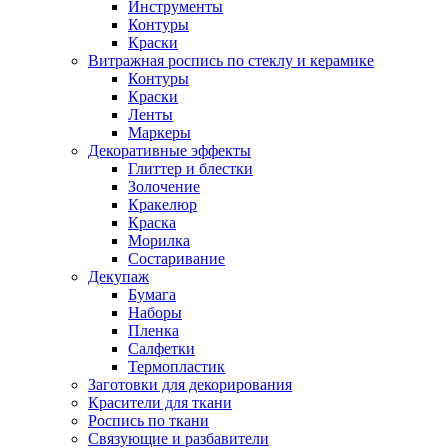
Инструменты
Контуры
Краски
Витражная роспись по стеклу и керамике
Контуры
Краски
Ленты
Маркеры
Декоративные эффекты
Глиттер и блестки
Золочение
Кракелюр
Краска
Морилка
Состаривание
Декупаж
Бумага
Наборы
Пленка
Салфетки
Термопластик
Заготовки для декорирования
Красители для ткани
Роспись по ткани
Связующие и разбавители