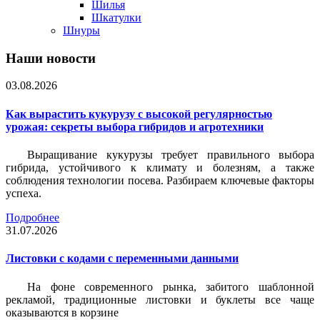
Шилья
Шкатулки
Шнуры
Наши новости
03.08.2026
Как вырастить кукурузу с высокой регулярностью
урожая: секреты выбора гибридов и агротехники
Выращивание кукурузы требует правильного выбора
гибрида, устойчивого к климату и болезням, а также
соблюдения технологии посева. Разбираем ключевые факторы
успеха.
Подробнее
31.07.2026
Листовки c кодами с переменными данными
На фоне современного рынка, забитого шаблонной
рекламой, традиционные листовки и буклеты все чаще
оказываются в корзине