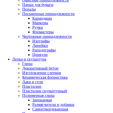
Офисные принадлежности
Папки для бумаги
Пеналы
Письменные принадлежности
Карандаши
Маркеры
Ручки
Фломастеры
Чертежные принадлежности
Изографы
Линейки
Рапидографы
Циркули
Лепка и скульптура
Глина
Декоративный бетон
Изготовление слепков
Керамическая флористика
Лаки и гели
Пластилин
Пластилин скульптурный
Полимерная глина
Запекаемая
Размягчители и добавки
Самоотвердевающая