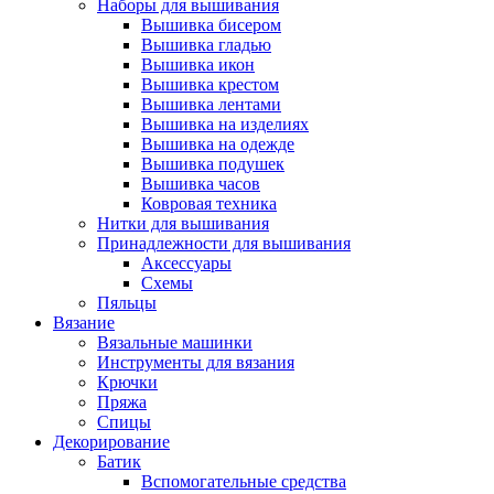
Наборы для вышивания
Вышивка бисером
Вышивка гладью
Вышивка икон
Вышивка крестом
Вышивка лентами
Вышивка на изделиях
Вышивка на одежде
Вышивка подушек
Вышивка часов
Ковровая техника
Нитки для вышивания
Принадлежности для вышивания
Аксессуары
Схемы
Пяльцы
Вязание
Вязальные машинки
Инструменты для вязания
Крючки
Пряжа
Спицы
Декорирование
Батик
Вспомогательные средства