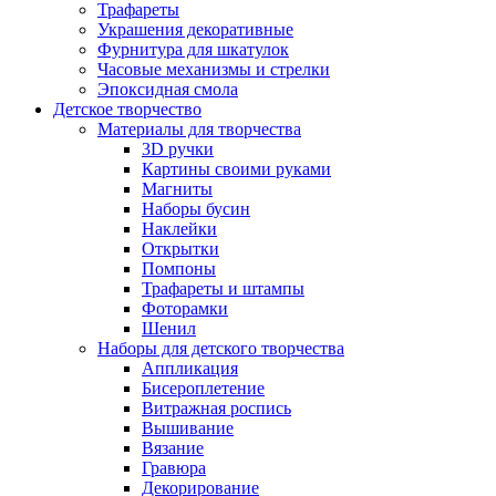
Трафареты
Украшения декоративные
Фурнитура для шкатулок
Часовые механизмы и стрелки
Эпоксидная смола
Детское творчество
Материалы для творчества
3D ручки
Картины своими руками
Магниты
Наборы бусин
Наклейки
Открытки
Помпоны
Трафареты и штампы
Фоторамки
Шенил
Наборы для детского творчества
Аппликация
Бисероплетение
Витражная роспись
Вышивание
Вязание
Гравюра
Декорирование