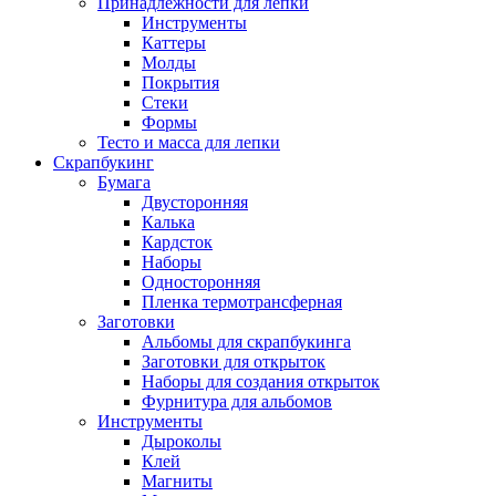
Принадлежности для лепки
Инструменты
Каттеры
Молды
Покрытия
Стеки
Формы
Тесто и масса для лепки
Скрапбукинг
Бумага
Двусторонняя
Калька
Кардсток
Наборы
Односторонняя
Пленка термотрансферная
Заготовки
Альбомы для скрапбукинга
Заготовки для открыток
Наборы для создания открыток
Фурнитура для альбомов
Инструменты
Дыроколы
Клей
Магниты