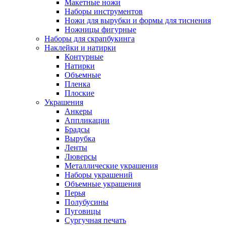
Макетные ножи
Наборы инструментов
Ножи для вырубки и формы для тиснения
Ножницы фигурные
Наборы для скрапбукинга
Наклейки и натирки
Контурные
Натирки
Объемные
Пленка
Плоские
Украшения
Анкеры
Аппликации
Брадсы
Вырубка
Ленты
Люверсы
Металлические украшения
Наборы украшений
Объемные украшения
Перья
Полубусины
Пуговицы
Сургучная печать