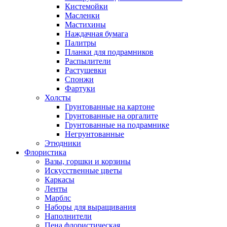
Кистемойки
Масленки
Мастихины
Наждачная бумага
Палитры
Планки для подрамников
Распылители
Растушевки
Спонжи
Фартуки
Холсты
Грунтованные на картоне
Грунтованные на оргалите
Грунтованные на подрамнике
Негрунтованные
Этюдники
Флористика
Вазы, горшки и корзины
Искусственные цветы
Каркасы
Ленты
Марблс
Наборы для выращивания
Наполнители
Пена флористическая