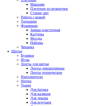
Плетение
Макраме
Плетение из резиночек
Стринг-арт
Работа с кожей
Топиарии
Фоамиран
Замша пластичная
Каттеры
Молды
Наборы
Чеканка
Шитье
Булавки
Иглы
Ленты для шитья
Ленты декоративные
Ленты технические
Наполнители
Нитки
Ткани
Для батика
Для валяния
Для декора
Для игрушек