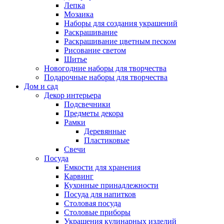
Лепка
Мозаика
Наборы для создания украшений
Раскрашивание
Раскрашивание цветным песком
Рисование светом
Шитье
Новогодние наборы для творчества
Подарочные наборы для творчества
Дом и сад
Декор интерьера
Подсвечники
Предметы декора
Рамки
Деревянные
Пластиковые
Свечи
Посуда
Емкости для хранения
Карвинг
Кухонные принадлежности
Посуда для напитков
Столовая посуда
Столовые приборы
Украшения кулинарных изделий