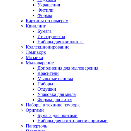
Украшения
Фитили
Формы
Картины по номерам
Квиллинг
Бумага
Инструменты
Наборы для квиллинга
Коллекционирование
Лэмпворк
Мозаика
Мыловарение
Дополнения для мыловарения
Красители
Мыльные основы
Наборы
Отдушки
Упаковка для мыла
Формы для литья
Наборы в технике пэчворк
Оригами
Бумага для оригами
Наборы для изготовления оригами
Папертоль