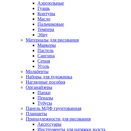
Аэрозольные
Гуашь
Контуры
Масло
Пальчиковые
Темпера
Эбру
Материалы для рисования
Маркеры
Пастель
Сангина
Сепия
Уголь
Мольберты
Наборы для художника
Наглядные пособия
Органайзеры
Папки
Пеналы
Тубусы
Панель МДФ грунтованная
Планшеты
Принадлежности для рисования
Аксессуары
Инструменты для натяжки холста