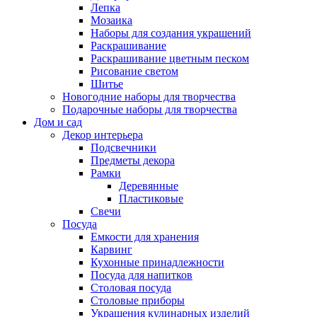
Лепка
Мозаика
Наборы для создания украшений
Раскрашивание
Раскрашивание цветным песком
Рисование светом
Шитье
Новогодние наборы для творчества
Подарочные наборы для творчества
Дом и сад
Декор интерьера
Подсвечники
Предметы декора
Рамки
Деревянные
Пластиковые
Свечи
Посуда
Емкости для хранения
Карвинг
Кухонные принадлежности
Посуда для напитков
Столовая посуда
Столовые приборы
Украшения кулинарных изделий