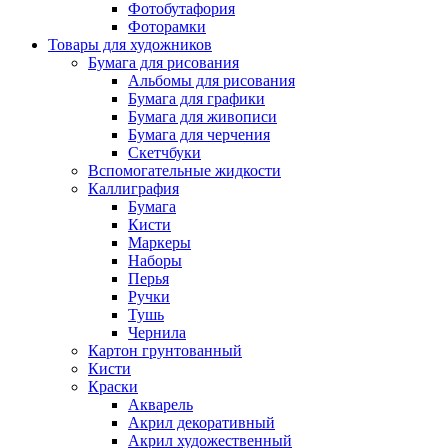
Фотобутафория
Фоторамки
Товары для художников
Бумага для рисования
Альбомы для рисования
Бумага для графики
Бумага для живописи
Бумага для черчения
Скетчбуки
Вспомогательные жидкости
Каллиграфия
Бумага
Кисти
Маркеры
Наборы
Перья
Ручки
Тушь
Чернила
Картон грунтованный
Кисти
Краски
Акварель
Акрил декоративный
Акрил художественный