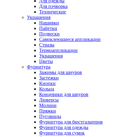
Для одежды
Для пэчворка
Технические
Украшения
Нашивки
Пайетки
Подвески
Самоклеющиеся аппликации
Стразы
Термоаппликации
Украшения
Цветы
Фурнитура
Зажимы для шнуров
Застежки
Кнопки
Кольца
Концевики для шнуров
Люверсы
Молнии
Пряжки
Пуговицы
Фурнитура для бюстгальтеров
Фурнитура для одежды
Фурнитура для сумок