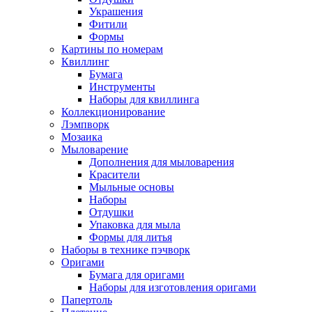
Украшения
Фитили
Формы
Картины по номерам
Квиллинг
Бумага
Инструменты
Наборы для квиллинга
Коллекционирование
Лэмпворк
Мозаика
Мыловарение
Дополнения для мыловарения
Красители
Мыльные основы
Наборы
Отдушки
Упаковка для мыла
Формы для литья
Наборы в технике пэчворк
Оригами
Бумага для оригами
Наборы для изготовления оригами
Папертоль