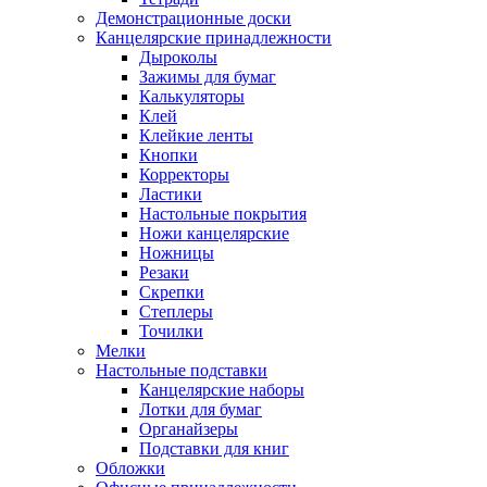
Демонстрационные доски
Канцелярские принадлежности
Дыроколы
Зажимы для бумаг
Калькуляторы
Клей
Клейкие ленты
Кнопки
Корректоры
Ластики
Настольные покрытия
Ножи канцелярские
Ножницы
Резаки
Скрепки
Степлеры
Точилки
Мелки
Настольные подставки
Канцелярские наборы
Лотки для бумаг
Органайзеры
Подставки для книг
Обложки