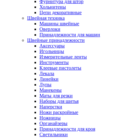
Фурнитура для штор
Хольнитены
Цепи декоративные
Швейная техника
Машины швейные
Оверлоки
Принадлежности для машин
Швейные принадлежности
Аксессуары
Игольницы
Измерительные ленты
Инструменты
Клеевые пистолеты
Лекала
Линейки
Лупы
Манекены
Маты для резки
Наборы для шитья
Наперстки
Ножи раскройные
Ножницы
Органайзеры
Принадлежности для кроя
Светильники