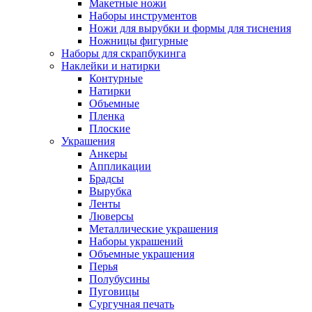
Макетные ножи
Наборы инструментов
Ножи для вырубки и формы для тиснения
Ножницы фигурные
Наборы для скрапбукинга
Наклейки и натирки
Контурные
Натирки
Объемные
Пленка
Плоские
Украшения
Анкеры
Аппликации
Брадсы
Вырубка
Ленты
Люверсы
Металлические украшения
Наборы украшений
Объемные украшения
Перья
Полубусины
Пуговицы
Сургучная печать