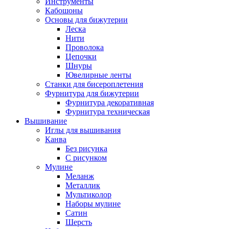
Инструменты
Кабошоны
Основы для бижутерии
Леска
Нити
Проволока
Цепочки
Шнуры
Ювелирные ленты
Станки для бисероплетения
Фурнитура для бижутерии
Фурнитура декоративная
Фурнитура техническая
Вышивание
Иглы для вышивания
Канва
Без рисунка
С рисунком
Мулине
Меланж
Металлик
Мультиколор
Наборы мулине
Сатин
Шерсть