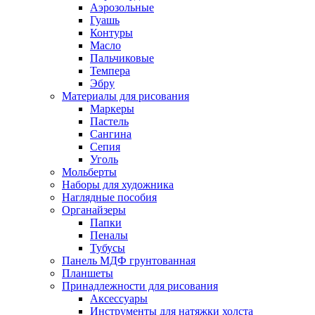
Аэрозольные
Гуашь
Контуры
Масло
Пальчиковые
Темпера
Эбру
Материалы для рисования
Маркеры
Пастель
Сангина
Сепия
Уголь
Мольберты
Наборы для художника
Наглядные пособия
Органайзеры
Папки
Пеналы
Тубусы
Панель МДФ грунтованная
Планшеты
Принадлежности для рисования
Аксессуары
Инструменты для натяжки холста