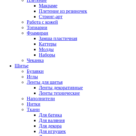
Плетение
Макраме
Плетение из резиночек
Стринг-арт
Работа с кожей
Топиарии
Фоамиран
Замша пластичная
Каттеры
Молды
Наборы
Чеканка
Шитье
Булавки
Иглы
Ленты для шитья
Ленты декоративные
Ленты технические
Наполнители
Нитки
Ткани
Для батика
Для валяния
Для декора
Для игрушек