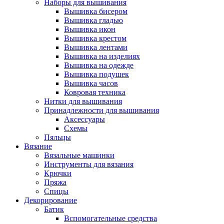
Наборы для вышивания
Вышивка бисером
Вышивка гладью
Вышивка икон
Вышивка крестом
Вышивка лентами
Вышивка на изделиях
Вышивка на одежде
Вышивка подушек
Вышивка часов
Ковровая техника
Нитки для вышивания
Принадлежности для вышивания
Аксессуары
Схемы
Пяльцы
Вязание
Вязальные машинки
Инструменты для вязания
Крючки
Пряжа
Спицы
Декорирование
Батик
Вспомогательные средства