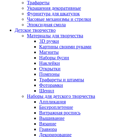
Трафареты
Украшения декоративные
Фурнитура для шкатулок
Часовые механизмы и стрелки
Эпоксидная смола
Детское творчество
Материалы для творчества
3D ручки
Картины своими руками
Магниты
Наборы бусин
Наклейки
Открытки
Помпоны
Трафареты и штампы
Фоторамки
Шенил
Наборы для детского творчества
Аппликация
Бисероплетение
Витражная роспись
Вышивание
Вязание
Гравюра
Декорирование