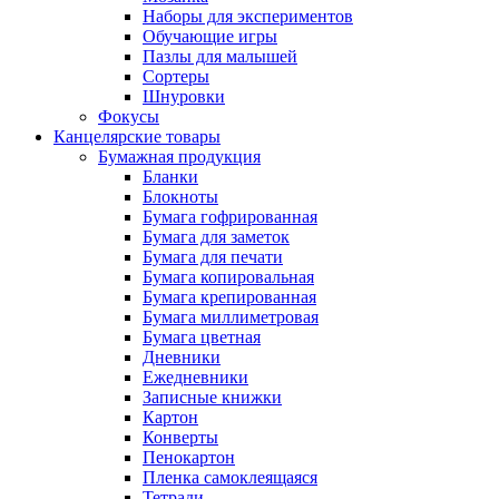
Наборы для экспериментов
Обучающие игры
Пазлы для малышей
Сортеры
Шнуровки
Фокусы
Канцелярские товары
Бумажная продукция
Бланки
Блокноты
Бумага гофрированная
Бумага для заметок
Бумага для печати
Бумага копировальная
Бумага крепированная
Бумага миллиметровая
Бумага цветная
Дневники
Ежедневники
Записные книжки
Картон
Конверты
Пенокартон
Пленка самоклеящаяся
Тетради