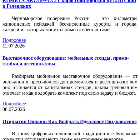
КОМЕТА ЭКСПРЕСС: Скоростной морской путь из Сочи
в Геленджик
Черноморское побережье России – это километры
живописных пейзажей, бесчисленные курорты и города,
каждый из которых манит своими особенностями
Подробнее
11.07.2026
Выставочное оборудование: мобильные стенды, промо-
стойки и ресепшн-зоны
Разбираем мобильное выставочное оборудование — от
ролл-апов и пресс-воллов до промо-стоек и ресепшн-зон: чем
оно отличается от капитальных стендов, каким требованиям
отвечает и как подобрать комплект под свою задачу и бюджет.
Подробнее
08.07.2026
Открытки Онлайн: Как Выбрать Идеальное Поздравление
В эпоху цифровых технологий традиционные бумажные
открытки уступают место своим электронным аналогам