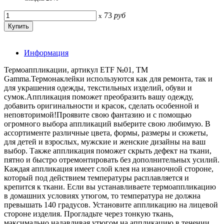
73
руб
x
Информация
Термоаппликации, артикул ETF №01, ТМ
Gamma.Термонаклейки используются как для ремонта, так и
для украшения одежды, текстильных изделий, обуви и
сумок.Аппликация поможет преобразить вашу одежду,
добавить оригинальности и красок, сделать особенной и
неповторимой!Проявите свою фантазию и с помощью
огромного выбора аппликаций выберите свою любимую. В
ассортименте различные цвета, формы, размеры и сюжеты,
для детей и взрослых, мужские и женские дизайны на ваш
выбор. Также аппликация поможет скрыть дефект на ткани,
пятно и быстро отремонтировать без дополнительных усилий.
Каждая аппликация имеет слой клея на изнаночной стороне,
который под действием температуры расплавляется и
крепится к ткани. Если вы устанавливаете термоаппликацию
в домашних условиях утюгом, то температура не должна
превышать 140 градусов. Установите аппликацию на лицевой
стороне изделия. Прогладьте через тонкую ткань,
максимально надавливая утюгом на аппликацию в течении