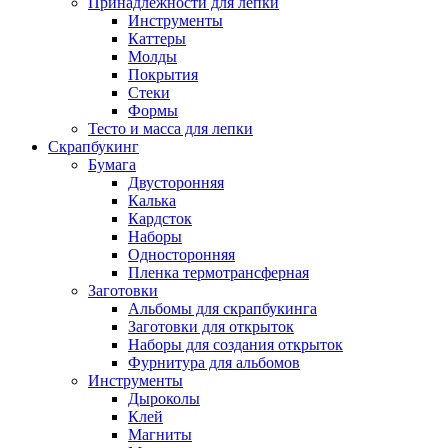
Принадлежности для лепки
Инструменты
Каттеры
Молды
Покрытия
Стеки
Формы
Тесто и масса для лепки
Скрапбукинг
Бумага
Двусторонняя
Калька
Кардсток
Наборы
Односторонняя
Пленка термотрансферная
Заготовки
Альбомы для скрапбукинга
Заготовки для открыток
Наборы для создания открыток
Фурнитура для альбомов
Инструменты
Дыроколы
Клей
Магниты