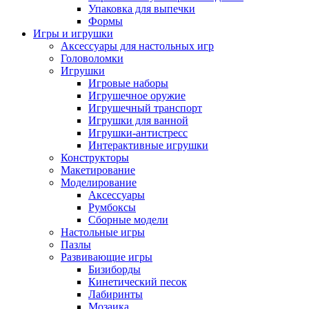
Упаковка для выпечки
Формы
Игры и игрушки
Аксессуары для настольных игр
Головоломки
Игрушки
Игровые наборы
Игрушечное оружие
Игрушечный транспорт
Игрушки для ванной
Игрушки-антистресс
Интерактивные игрушки
Конструкторы
Макетирование
Моделирование
Аксессуары
Румбоксы
Сборные модели
Настольные игры
Пазлы
Развивающие игры
Бизиборды
Кинетический песок
Лабиринты
Мозаика