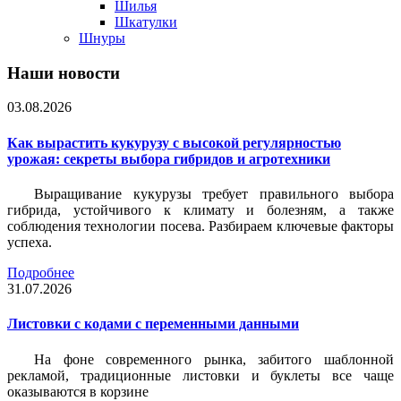
Шилья
Шкатулки
Шнуры
Наши новости
03.08.2026
Как вырастить кукурузу с высокой регулярностью
урожая: секреты выбора гибридов и агротехники
Выращивание кукурузы требует правильного выбора
гибрида, устойчивого к климату и болезням, а также
соблюдения технологии посева. Разбираем ключевые факторы
успеха.
Подробнее
31.07.2026
Листовки c кодами с переменными данными
На фоне современного рынка, забитого шаблонной
рекламой, традиционные листовки и буклеты все чаще
оказываются в корзине