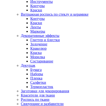
Инструменты
Контуры
Краски
Витражная роспись по стеклу и керамике
Контуры
Краски
Ленты
Маркеры
Декоративные эффекты
Глиттер и блестки
Золочение
Кракелюр
Краска
Морилка
Состаривание
Декупаж
Бумага
Наборы
Пленка
Салфетки
Термопластик
Заготовки для декорирования
Красители для ткани
Роспись по ткани
Связующие и разбавители