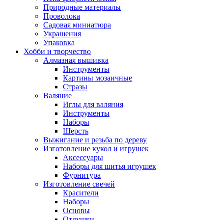
Природные материалы
Проволока
Садовая миниатюра
Украшения
Упаковка
Хобби и творчество
Алмазная вышивка
Инструменты
Картины мозаичные
Стразы
Валяние
Иглы для валяния
Инструменты
Наборы
Шерсть
Выжигание и резьба по дереву
Изготовление кукол и игрушек
Аксессуары
Наборы для шитья игрушек
Фурнитура
Изготовление свечей
Красители
Наборы
Основы
Отдушки