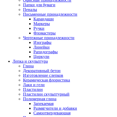
Офисные принадлежности
Папки для бумаги
Пеналы
Письменные принадлежности
Карандаши
Маркеры
Ручки
Фломастеры
Чертежные принадлежности
Изографы
Линейки
Рапидографы
Циркули
Лепка и скульптура
Глина
Декоративный бетон
Изготовление слепков
Керамическая флористика
Лаки и гели
Пластилин
Пластилин скульптурный
Полимерная глина
Запекаемая
Размягчители и добавки
Самоотвердевающая