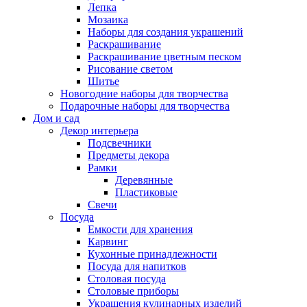
Лепка
Мозаика
Наборы для создания украшений
Раскрашивание
Раскрашивание цветным песком
Рисование светом
Шитье
Новогодние наборы для творчества
Подарочные наборы для творчества
Дом и сад
Декор интерьера
Подсвечники
Предметы декора
Рамки
Деревянные
Пластиковые
Свечи
Посуда
Емкости для хранения
Карвинг
Кухонные принадлежности
Посуда для напитков
Столовая посуда
Столовые приборы
Украшения кулинарных изделий