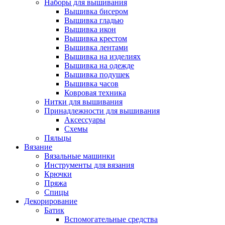
Наборы для вышивания
Вышивка бисером
Вышивка гладью
Вышивка икон
Вышивка крестом
Вышивка лентами
Вышивка на изделиях
Вышивка на одежде
Вышивка подушек
Вышивка часов
Ковровая техника
Нитки для вышивания
Принадлежности для вышивания
Аксессуары
Схемы
Пяльцы
Вязание
Вязальные машинки
Инструменты для вязания
Крючки
Пряжа
Спицы
Декорирование
Батик
Вспомогательные средства