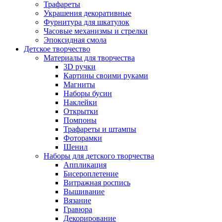
Трафареты
Украшения декоративные
Фурнитура для шкатулок
Часовые механизмы и стрелки
Эпоксидная смола
Детское творчество
Материалы для творчества
3D ручки
Картины своими руками
Магниты
Наборы бусин
Наклейки
Открытки
Помпоны
Трафареты и штампы
Фоторамки
Шенил
Наборы для детского творчества
Аппликация
Бисероплетение
Витражная роспись
Вышивание
Вязание
Гравюра
Декорирование