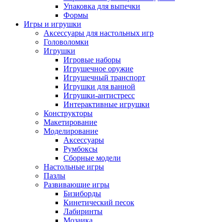
Упаковка для выпечки
Формы
Игры и игрушки
Аксессуары для настольных игр
Головоломки
Игрушки
Игровые наборы
Игрушечное оружие
Игрушечный транспорт
Игрушки для ванной
Игрушки-антистресс
Интерактивные игрушки
Конструкторы
Макетирование
Моделирование
Аксессуары
Румбоксы
Сборные модели
Настольные игры
Пазлы
Развивающие игры
Бизиборды
Кинетический песок
Лабиринты
Мозаика