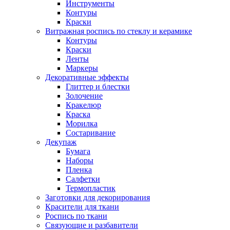
Инструменты
Контуры
Краски
Витражная роспись по стеклу и керамике
Контуры
Краски
Ленты
Маркеры
Декоративные эффекты
Глиттер и блестки
Золочение
Кракелюр
Краска
Морилка
Состаривание
Декупаж
Бумага
Наборы
Пленка
Салфетки
Термопластик
Заготовки для декорирования
Красители для ткани
Роспись по ткани
Связующие и разбавители