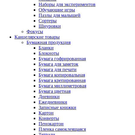
Наборы для экспериментов
Обучающие игры
Пазлы для малышей
Сортеры
Шнуровки
Фокусы
Канцелярские товары
Бумажная продукция
Бланки
Блокноты
Бумага гофрированная
Бумага для заметок
Бумага для печати
Бумага копировальная
Бумага крепированная
Бумага миллиметровая
Бумага цветная
Дневники
Ежедневники
Записные книжки
Картон
Конверты
Пенокартон
Пленка самоклеящаяся
Тетради