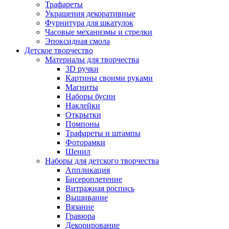
Трафареты
Украшения декоративные
Фурнитура для шкатулок
Часовые механизмы и стрелки
Эпоксидная смола
Детское творчество
Материалы для творчества
3D ручки
Картины своими руками
Магниты
Наборы бусин
Наклейки
Открытки
Помпоны
Трафареты и штампы
Фоторамки
Шенил
Наборы для детского творчества
Аппликация
Бисероплетение
Витражная роспись
Вышивание
Вязание
Гравюра
Декорирование