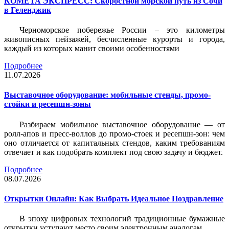
КОМЕТА ЭКСПРЕСС: Скоростной морской путь из Сочи
в Геленджик
Черноморское побережье России – это километры
живописных пейзажей, бесчисленные курорты и города,
каждый из которых манит своими особенностями
Подробнее
11.07.2026
Выставочное оборудование: мобильные стенды, промо-
стойки и ресепшн-зоны
Разбираем мобильное выставочное оборудование — от
ролл-апов и пресс-воллов до промо-стоек и ресепшн-зон: чем
оно отличается от капитальных стендов, каким требованиям
отвечает и как подобрать комплект под свою задачу и бюджет.
Подробнее
08.07.2026
Открытки Онлайн: Как Выбрать Идеальное Поздравление
В эпоху цифровых технологий традиционные бумажные
открытки уступают место своим электронным аналогам