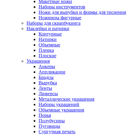
Макетные ножи
Наборы инструментов
Ножи для вырубки и формы для тиснения
Ножницы фигурные
Наборы для скрапбукинга
Наклейки и натирки
Контурные
Натирки
Объемные
Пленка
Плоские
Украшения
Анкеры
Аппликации
Брадсы
Вырубка
Ленты
Люверсы
Металлические украшения
Наборы украшений
Объемные украшения
Перья
Полубусины
Пуговицы
Сургучная печать