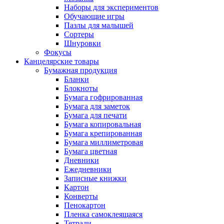
Наборы для экспериментов
Обучающие игры
Пазлы для малышей
Сортеры
Шнуровки
Фокусы
Канцелярские товары
Бумажная продукция
Бланки
Блокноты
Бумага гофрированная
Бумага для заметок
Бумага для печати
Бумага копировальная
Бумага крепированная
Бумага миллиметровая
Бумага цветная
Дневники
Ежедневники
Записные книжки
Картон
Конверты
Пенокартон
Пленка самоклеящаяся
Тетради