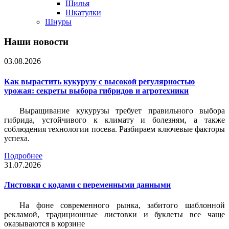
Шилья
Шкатулки
Шнуры
Наши новости
03.08.2026
Как вырастить кукурузу с высокой регулярностью
урожая: секреты выбора гибридов и агротехники
Выращивание кукурузы требует правильного выбора
гибрида, устойчивого к климату и болезням, а также
соблюдения технологии посева. Разбираем ключевые факторы
успеха.
Подробнее
31.07.2026
Листовки c кодами с переменными данными
На фоне современного рынка, забитого шаблонной
рекламой, традиционные листовки и буклеты все чаще
оказываются в корзине