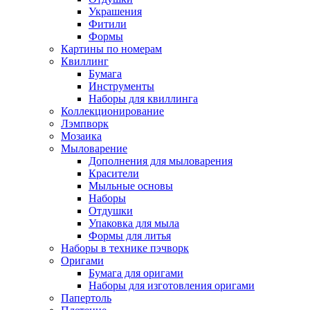
Украшения
Фитили
Формы
Картины по номерам
Квиллинг
Бумага
Инструменты
Наборы для квиллинга
Коллекционирование
Лэмпворк
Мозаика
Мыловарение
Дополнения для мыловарения
Красители
Мыльные основы
Наборы
Отдушки
Упаковка для мыла
Формы для литья
Наборы в технике пэчворк
Оригами
Бумага для оригами
Наборы для изготовления оригами
Папертоль