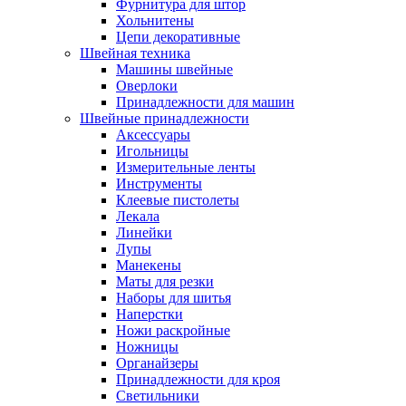
Фурнитура для штор
Хольнитены
Цепи декоративные
Швейная техника
Машины швейные
Оверлоки
Принадлежности для машин
Швейные принадлежности
Аксессуары
Игольницы
Измерительные ленты
Инструменты
Клеевые пистолеты
Лекала
Линейки
Лупы
Манекены
Маты для резки
Наборы для шитья
Наперстки
Ножи раскройные
Ножницы
Органайзеры
Принадлежности для кроя
Светильники