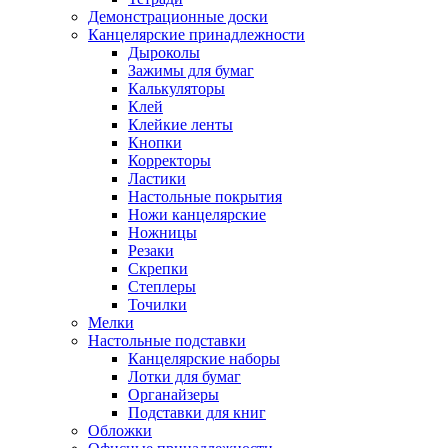
Демонстрационные доски
Канцелярские принадлежности
Дыроколы
Зажимы для бумаг
Калькуляторы
Клей
Клейкие ленты
Кнопки
Корректоры
Ластики
Настольные покрытия
Ножи канцелярские
Ножницы
Резаки
Скрепки
Степлеры
Точилки
Мелки
Настольные подставки
Канцелярские наборы
Лотки для бумаг
Органайзеры
Подставки для книг
Обложки