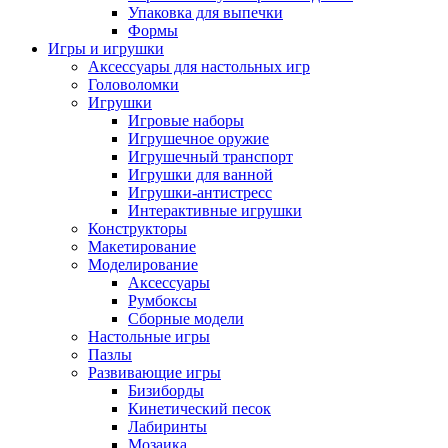
Упаковка для выпечки
Формы
Игры и игрушки
Аксессуары для настольных игр
Головоломки
Игрушки
Игровые наборы
Игрушечное оружие
Игрушечный транспорт
Игрушки для ванной
Игрушки-антистресс
Интерактивные игрушки
Конструкторы
Макетирование
Моделирование
Аксессуары
Румбоксы
Сборные модели
Настольные игры
Пазлы
Развивающие игры
Бизиборды
Кинетический песок
Лабиринты
Мозаика