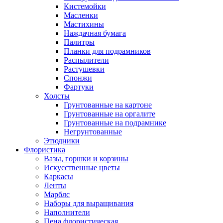
Кистемойки
Масленки
Мастихины
Наждачная бумага
Палитры
Планки для подрамников
Распылители
Растушевки
Спонжи
Фартуки
Холсты
Грунтованные на картоне
Грунтованные на оргалите
Грунтованные на подрамнике
Негрунтованные
Этюдники
Флористика
Вазы, горшки и корзины
Искусственные цветы
Каркасы
Ленты
Марблс
Наборы для выращивания
Наполнители
Пена флористическая