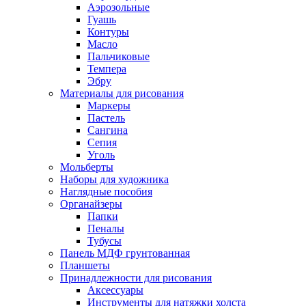
Аэрозольные
Гуашь
Контуры
Масло
Пальчиковые
Темпера
Эбру
Материалы для рисования
Маркеры
Пастель
Сангина
Сепия
Уголь
Мольберты
Наборы для художника
Наглядные пособия
Органайзеры
Папки
Пеналы
Тубусы
Панель МДФ грунтованная
Планшеты
Принадлежности для рисования
Аксессуары
Инструменты для натяжки холста