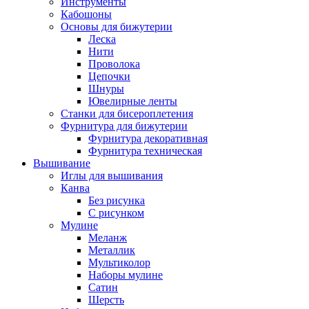
Инструменты
Кабошоны
Основы для бижутерии
Леска
Нити
Проволока
Цепочки
Шнуры
Ювелирные ленты
Станки для бисероплетения
Фурнитура для бижутерии
Фурнитура декоративная
Фурнитура техническая
Вышивание
Иглы для вышивания
Канва
Без рисунка
С рисунком
Мулине
Меланж
Металлик
Мультиколор
Наборы мулине
Сатин
Шерсть