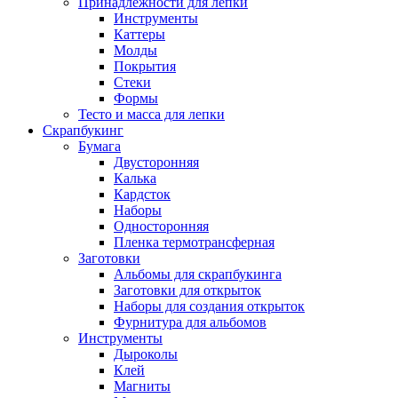
Принадлежности для лепки
Инструменты
Каттеры
Молды
Покрытия
Стеки
Формы
Тесто и масса для лепки
Скрапбукинг
Бумага
Двусторонняя
Калька
Кардсток
Наборы
Односторонняя
Пленка термотрансферная
Заготовки
Альбомы для скрапбукинга
Заготовки для открыток
Наборы для создания открыток
Фурнитура для альбомов
Инструменты
Дыроколы
Клей
Магниты