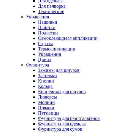
Для одежды
Для пэчворка
Технические
Украшения
Нашивки
Пайетки
Подвески
Самоклеющиеся аппликации
Стразы
Термоаппликации
Украшения
Цветы
Фурнитура
Зажимы для шнуров
Застежки
Кнопки
Кольца
Концевики для шнуров
Люверсы
Молнии
Пряжки
Пуговицы
Фурнитура для бюстгальтеров
Фурнитура для одежды
Фурнитура для сумок