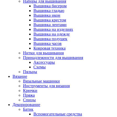
Наборы для вышивания
Вышивка бисером
Вышивка гладью
Вышивка икон
Вышивка крестом
Вышивка лентами
Вышивка на изделиях
Вышивка на одежде
Вышивка подушек
Вышивка часов
Ковровая техника
Нитки для вышивания
Принадлежности для вышивания
Аксессуары
Схемы
Пяльцы
Вязание
Вязальные машинки
Инструменты для вязания
Крючки
Пряжа
Спицы
Декорирование
Батик
Вспомогательные средства