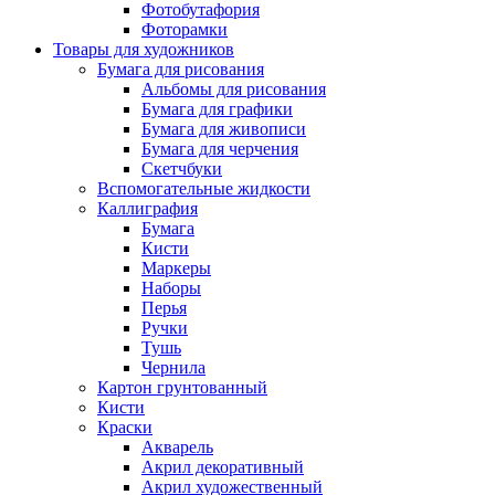
Фотобутафория
Фоторамки
Товары для художников
Бумага для рисования
Альбомы для рисования
Бумага для графики
Бумага для живописи
Бумага для черчения
Скетчбуки
Вспомогательные жидкости
Каллиграфия
Бумага
Кисти
Маркеры
Наборы
Перья
Ручки
Тушь
Чернила
Картон грунтованный
Кисти
Краски
Акварель
Акрил декоративный
Акрил художественный