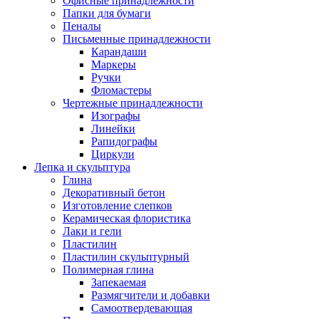
Офисные принадлежности
Папки для бумаги
Пеналы
Письменные принадлежности
Карандаши
Маркеры
Ручки
Фломастеры
Чертежные принадлежности
Изографы
Линейки
Рапидографы
Циркули
Лепка и скульптура
Глина
Декоративный бетон
Изготовление слепков
Керамическая флористика
Лаки и гели
Пластилин
Пластилин скульптурный
Полимерная глина
Запекаемая
Размягчители и добавки
Самоотвердевающая