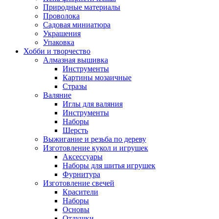
Природные материалы
Проволока
Садовая миниатюра
Украшения
Упаковка
Хобби и творчество
Алмазная вышивка
Инструменты
Картины мозаичные
Стразы
Валяние
Иглы для валяния
Инструменты
Наборы
Шерсть
Выжигание и резьба по дереву
Изготовление кукол и игрушек
Аксессуары
Наборы для шитья игрушек
Фурнитура
Изготовление свечей
Красители
Наборы
Основы
Отдушки