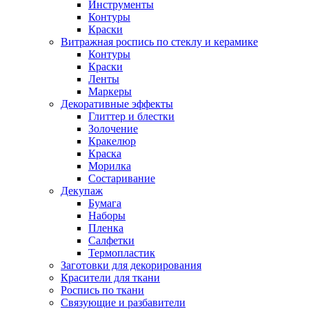
Инструменты
Контуры
Краски
Витражная роспись по стеклу и керамике
Контуры
Краски
Ленты
Маркеры
Декоративные эффекты
Глиттер и блестки
Золочение
Кракелюр
Краска
Морилка
Состаривание
Декупаж
Бумага
Наборы
Пленка
Салфетки
Термопластик
Заготовки для декорирования
Красители для ткани
Роспись по ткани
Связующие и разбавители