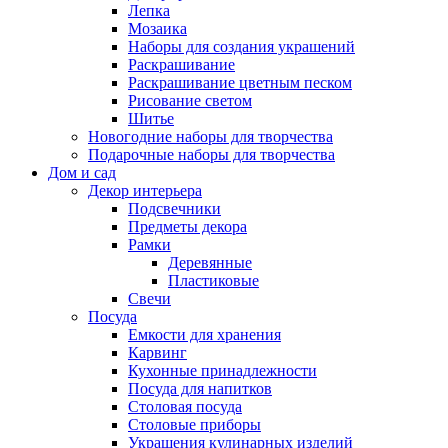
Лепка
Мозаика
Наборы для создания украшений
Раскрашивание
Раскрашивание цветным песком
Рисование светом
Шитье
Новогодние наборы для творчества
Подарочные наборы для творчества
Дом и сад
Декор интерьера
Подсвечники
Предметы декора
Рамки
Деревянные
Пластиковые
Свечи
Посуда
Емкости для хранения
Карвинг
Кухонные принадлежности
Посуда для напитков
Столовая посуда
Столовые приборы
Украшения кулинарных изделий