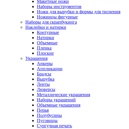
Макетные ножи
Наборы инструментов
Ножи для вырубки и формы для тиснения
Ножницы фигурные
Наборы для скрапбукинга
Наклейки и натирки
Контурные
Натирки
Объемные
Пленка
Плоские
Украшения
Анкеры
Аппликации
Брадсы
Вырубка
Ленты
Люверсы
Металлические украшения
Наборы украшений
Объемные украшения
Перья
Полубусины
Пуговицы
Сургучная печать