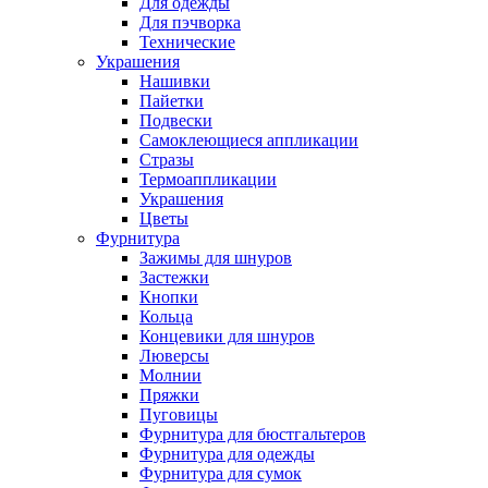
Для одежды
Для пэчворка
Технические
Украшения
Нашивки
Пайетки
Подвески
Самоклеющиеся аппликации
Стразы
Термоаппликации
Украшения
Цветы
Фурнитура
Зажимы для шнуров
Застежки
Кнопки
Кольца
Концевики для шнуров
Люверсы
Молнии
Пряжки
Пуговицы
Фурнитура для бюстгальтеров
Фурнитура для одежды
Фурнитура для сумок