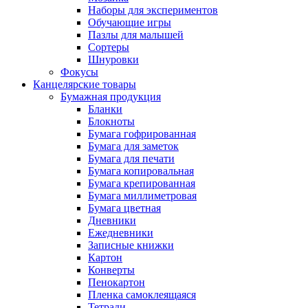
Наборы для экспериментов
Обучающие игры
Пазлы для малышей
Сортеры
Шнуровки
Фокусы
Канцелярские товары
Бумажная продукция
Бланки
Блокноты
Бумага гофрированная
Бумага для заметок
Бумага для печати
Бумага копировальная
Бумага крепированная
Бумага миллиметровая
Бумага цветная
Дневники
Ежедневники
Записные книжки
Картон
Конверты
Пенокартон
Пленка самоклеящаяся
Тетради