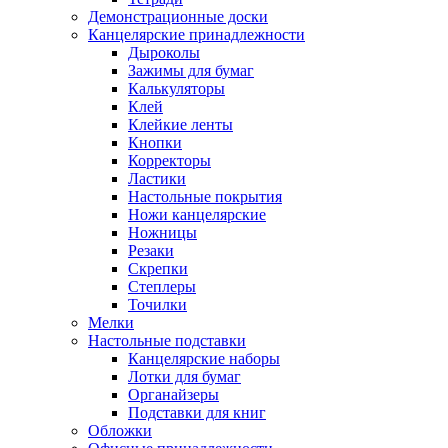
Демонстрационные доски
Канцелярские принадлежности
Дыроколы
Зажимы для бумаг
Калькуляторы
Клей
Клейкие ленты
Кнопки
Корректоры
Ластики
Настольные покрытия
Ножи канцелярские
Ножницы
Резаки
Скрепки
Степлеры
Точилки
Мелки
Настольные подставки
Канцелярские наборы
Лотки для бумаг
Органайзеры
Подставки для книг
Обложки