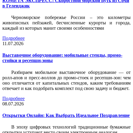
КОМЕТА ЭКСПРЕСС: Скоростной морской путь из Сочи
в Геленджик
Черноморское побережье России – это километры
живописных пейзажей, бесчисленные курорты и города,
каждый из которых манит своими особенностями
Подробнее
11.07.2026
Выставочное оборудование: мобильные стенды, промо-
стойки и ресепшн-зоны
Разбираем мобильное выставочное оборудование — от
ролл-апов и пресс-воллов до промо-стоек и ресепшн-зон: чем
оно отличается от капитальных стендов, каким требованиям
отвечает и как подобрать комплект под свою задачу и бюджет.
Подробнее
08.07.2026
Открытки Онлайн: Как Выбрать Идеальное Поздравление
В эпоху цифровых технологий традиционные бумажные
открытки уступают место своим электронным аналогам