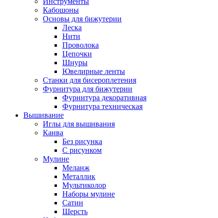
Инструменты
Кабошоны
Основы для бижутерии
Леска
Нити
Проволока
Цепочки
Шнуры
Ювелирные ленты
Станки для бисероплетения
Фурнитура для бижутерии
Фурнитура декоративная
Фурнитура техническая
Вышивание
Иглы для вышивания
Канва
Без рисунка
С рисунком
Мулине
Меланж
Металлик
Мультиколор
Наборы мулине
Сатин
Шерсть