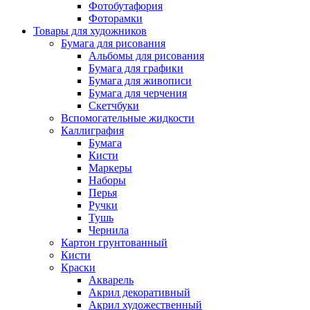
Фотобутафория
Фоторамки
Товары для художников
Бумага для рисования
Альбомы для рисования
Бумага для графики
Бумага для живописи
Бумага для черчения
Скетчбуки
Вспомогательные жидкости
Каллиграфия
Бумага
Кисти
Маркеры
Наборы
Перья
Ручки
Тушь
Чернила
Картон грунтованный
Кисти
Краски
Акварель
Акрил декоративный
Акрил художественный