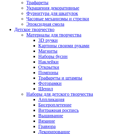
Трафареты
Украшения декоративные
Фурнитура для шкатулок
Часовые механизмы и стрелки
Эпоксидная смола
Детское творчество
Материалы для творчества
3D ручки
Картины своими руками
Магниты
Наборы бусин
Наклейки
Открытки
Помпоны
Трафареты и штампы
Фоторамки
Шенил
Наборы для детского творчества
Аппликация
Бисероплетение
Витражная роспись
Вышивание
Вязание
Гравюра
Декорирование