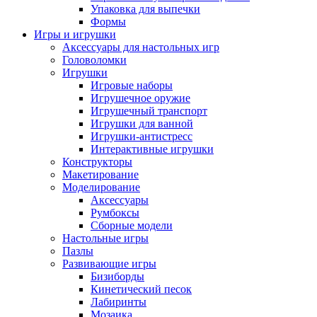
Упаковка для выпечки
Формы
Игры и игрушки
Аксессуары для настольных игр
Головоломки
Игрушки
Игровые наборы
Игрушечное оружие
Игрушечный транспорт
Игрушки для ванной
Игрушки-антистресс
Интерактивные игрушки
Конструкторы
Макетирование
Моделирование
Аксессуары
Румбоксы
Сборные модели
Настольные игры
Пазлы
Развивающие игры
Бизиборды
Кинетический песок
Лабиринты
Мозаика