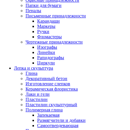
Офисные принадлежности
Папки для бумаги
Пеналы
Письменные принадлежности
Карандаши
Маркеры
Ручки
Фломастеры
Чертежные принадлежности
Изографы
Линейки
Рапидографы
Циркули
Лепка и скульптура
Глина
Декоративный бетон
Изготовление слепков
Керамическая флористика
Лаки и гели
Пластилин
Пластилин скульптурный
Полимерная глина
Запекаемая
Размягчители и добавки
Самоотвердевающая