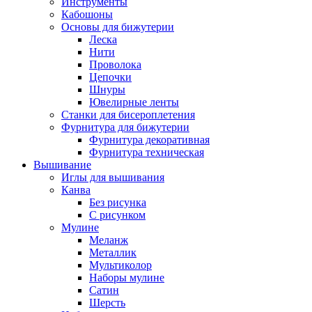
Инструменты
Кабошоны
Основы для бижутерии
Леска
Нити
Проволока
Цепочки
Шнуры
Ювелирные ленты
Станки для бисероплетения
Фурнитура для бижутерии
Фурнитура декоративная
Фурнитура техническая
Вышивание
Иглы для вышивания
Канва
Без рисунка
С рисунком
Мулине
Меланж
Металлик
Мультиколор
Наборы мулине
Сатин
Шерсть