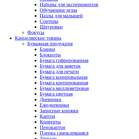
Наборы для экспериментов
Обучающие игры
Пазлы для малышей
Сортеры
Шнуровки
Фокусы
Канцелярские товары
Бумажная продукция
Бланки
Блокноты
Бумага гофрированная
Бумага для заметок
Бумага для печати
Бумага копировальная
Бумага крепированная
Бумага миллиметровая
Бумага цветная
Дневники
Ежедневники
Записные книжки
Картон
Конверты
Пенокартон
Пленка самоклеящаяся
Тетради