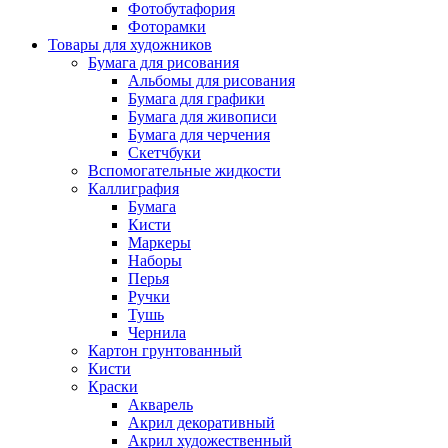
Фотобутафория
Фоторамки
Товары для художников
Бумага для рисования
Альбомы для рисования
Бумага для графики
Бумага для живописи
Бумага для черчения
Скетчбуки
Вспомогательные жидкости
Каллиграфия
Бумага
Кисти
Маркеры
Наборы
Перья
Ручки
Тушь
Чернила
Картон грунтованный
Кисти
Краски
Акварель
Акрил декоративный
Акрил художественный