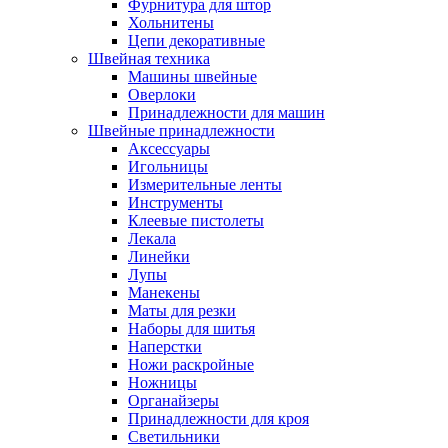
Фурнитура для штор
Хольнитены
Цепи декоративные
Швейная техника
Машины швейные
Оверлоки
Принадлежности для машин
Швейные принадлежности
Аксессуары
Игольницы
Измерительные ленты
Инструменты
Клеевые пистолеты
Лекала
Линейки
Лупы
Манекены
Маты для резки
Наборы для шитья
Наперстки
Ножи раскройные
Ножницы
Органайзеры
Принадлежности для кроя
Светильники