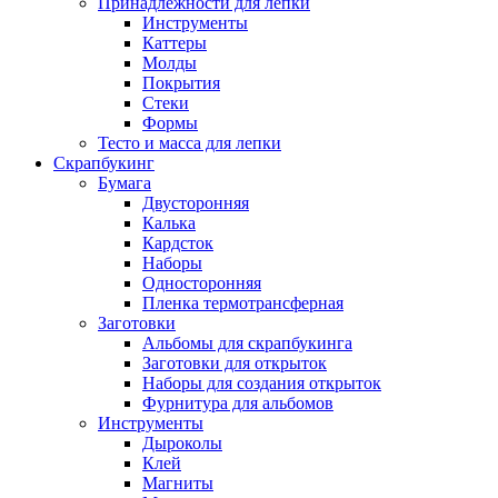
Принадлежности для лепки
Инструменты
Каттеры
Молды
Покрытия
Стеки
Формы
Тесто и масса для лепки
Скрапбукинг
Бумага
Двусторонняя
Калька
Кардсток
Наборы
Односторонняя
Пленка термотрансферная
Заготовки
Альбомы для скрапбукинга
Заготовки для открыток
Наборы для создания открыток
Фурнитура для альбомов
Инструменты
Дыроколы
Клей
Магниты