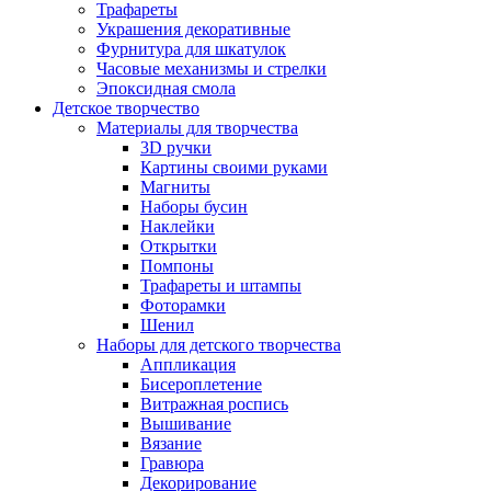
Трафареты
Украшения декоративные
Фурнитура для шкатулок
Часовые механизмы и стрелки
Эпоксидная смола
Детское творчество
Материалы для творчества
3D ручки
Картины своими руками
Магниты
Наборы бусин
Наклейки
Открытки
Помпоны
Трафареты и штампы
Фоторамки
Шенил
Наборы для детского творчества
Аппликация
Бисероплетение
Витражная роспись
Вышивание
Вязание
Гравюра
Декорирование