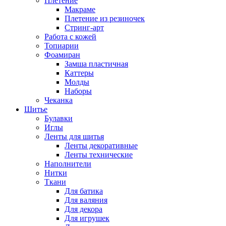
Плетение
Макраме
Плетение из резиночек
Стринг-арт
Работа с кожей
Топиарии
Фоамиран
Замша пластичная
Каттеры
Молды
Наборы
Чеканка
Шитье
Булавки
Иглы
Ленты для шитья
Ленты декоративные
Ленты технические
Наполнители
Нитки
Ткани
Для батика
Для валяния
Для декора
Для игрушек