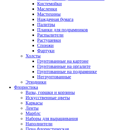
Кистемойки
Масленки
Мастихины
Наждачная бумага
Палитры
Планки для подрамников
Распылители
Растушевки
Спонжи
Фартуки
Холсты
Грунтованные на картоне
Грунтованные на оргалите
Грунтованные на подрамнике
Негрунтованные
Этюдники
Флористика
Вазы, горшки и корзины
Искусственные цветы
Каркасы
Ленты
Марблс
Наборы для выращивания
Наполнители
Пена флористическая