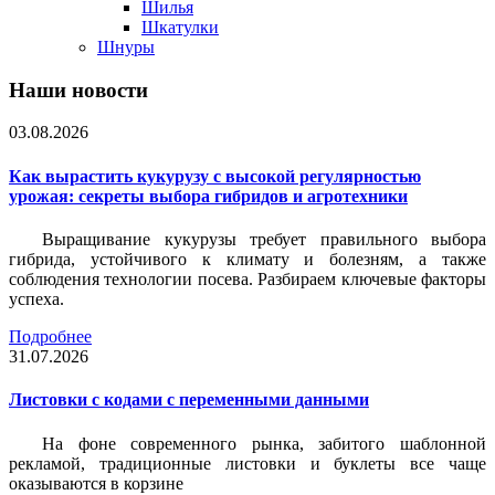
Шилья
Шкатулки
Шнуры
Наши новости
03.08.2026
Как вырастить кукурузу с высокой регулярностью
урожая: секреты выбора гибридов и агротехники
Выращивание кукурузы требует правильного выбора
гибрида, устойчивого к климату и болезням, а также
соблюдения технологии посева. Разбираем ключевые факторы
успеха.
Подробнее
31.07.2026
Листовки c кодами с переменными данными
На фоне современного рынка, забитого шаблонной
рекламой, традиционные листовки и буклеты все чаще
оказываются в корзине