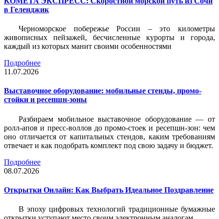
КОМЕТА ЭКСПРЕСС: Скоростной морской путь из Сочи
в Геленджик
Черноморское побережье России – это километры
живописных пейзажей, бесчисленные курорты и города,
каждый из которых манит своими особенностями
Подробнее
11.07.2026
Выставочное оборудование: мобильные стенды, промо-
стойки и ресепшн-зоны
Разбираем мобильное выставочное оборудование — от
ролл-апов и пресс-воллов до промо-стоек и ресепшн-зон: чем
оно отличается от капитальных стендов, каким требованиям
отвечает и как подобрать комплект под свою задачу и бюджет.
Подробнее
08.07.2026
Открытки Онлайн: Как Выбрать Идеальное Поздравление
В эпоху цифровых технологий традиционные бумажные
открытки уступают место своим электронным аналогам