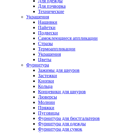
Для одежды
Для пэчворка
Технические
Украшения
Нашивки
Пайетки
Подвески
Самоклеющиеся аппликации
Стразы
Термоаппликации
Украшения
Цветы
Фурнитура
Зажимы для шнуров
Застежки
Кнопки
Кольца
Концевики для шнуров
Люверсы
Молнии
Пряжки
Пуговицы
Фурнитура для бюстгальтеров
Фурнитура для одежды
Фурнитура для сумок