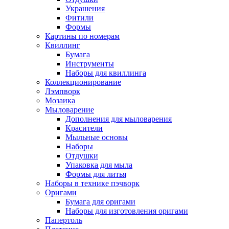
Украшения
Фитили
Формы
Картины по номерам
Квиллинг
Бумага
Инструменты
Наборы для квиллинга
Коллекционирование
Лэмпворк
Мозаика
Мыловарение
Дополнения для мыловарения
Красители
Мыльные основы
Наборы
Отдушки
Упаковка для мыла
Формы для литья
Наборы в технике пэчворк
Оригами
Бумага для оригами
Наборы для изготовления оригами
Папертоль