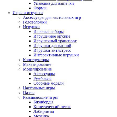
Упаковка для выпечки
Формы
Игры и игрушки
Аксессуары для настольных игр
Головоломки
Игрушки
Игровые наборы
Игрушечное оружие
Игрушечный транспорт
Игрушки для ванной
Игрушки-антистресс
Интерактивные игрушки
Конструкторы
Макетирование
Моделирование
Аксессуары
Румбоксы
Сборные модели
Настольные игры
Пазлы
Развивающие игры
Бизиборды
Кинетический песок
Лабиринты
Мозаика