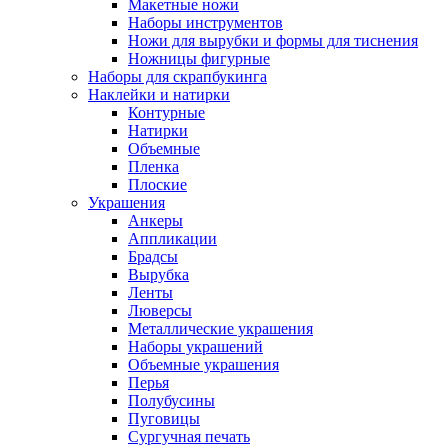
Макетные ножи
Наборы инструментов
Ножи для вырубки и формы для тиснения
Ножницы фигурные
Наборы для скрапбукинга
Наклейки и натирки
Контурные
Натирки
Объемные
Пленка
Плоские
Украшения
Анкеры
Аппликации
Брадсы
Вырубка
Ленты
Люверсы
Металлические украшения
Наборы украшений
Объемные украшения
Перья
Полубусины
Пуговицы
Сургучная печать