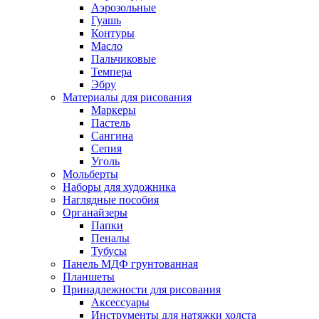
Аэрозольные
Гуашь
Контуры
Масло
Пальчиковые
Темпера
Эбру
Материалы для рисования
Маркеры
Пастель
Сангина
Сепия
Уголь
Мольберты
Наборы для художника
Наглядные пособия
Органайзеры
Папки
Пеналы
Тубусы
Панель МДФ грунтованная
Планшеты
Принадлежности для рисования
Аксессуары
Инструменты для натяжки холста