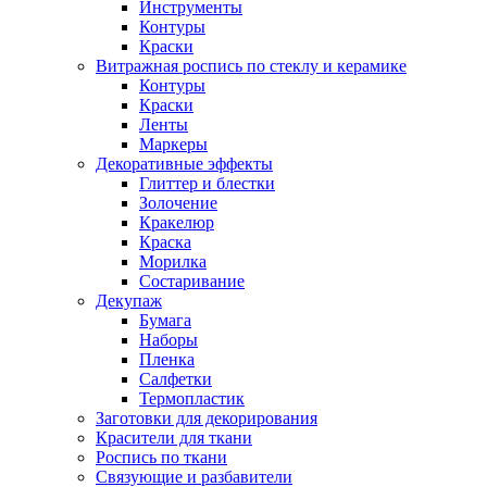
Инструменты
Контуры
Краски
Витражная роспись по стеклу и керамике
Контуры
Краски
Ленты
Маркеры
Декоративные эффекты
Глиттер и блестки
Золочение
Кракелюр
Краска
Морилка
Состаривание
Декупаж
Бумага
Наборы
Пленка
Салфетки
Термопластик
Заготовки для декорирования
Красители для ткани
Роспись по ткани
Связующие и разбавители