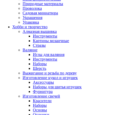
Природные материалы
Проволока
Садовая миниатюра
Украшения
Упаковка
Хобби и творчество
Алмазная вышивка
Инструменты
Картины мозаичные
Стразы
Валяние
Иглы для валяния
Инструменты
Наборы
Шерсть
Выжигание и резьба по дереву
Изготовление кукол и игрушек
Аксессуары
Наборы для шитья игрушек
Фурнитура
Изготовление свечей
Красители
Наборы
Основы
Отдушки