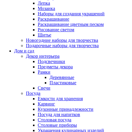
Лепка
Мозаика
Наборы для создания украшений
Раскрашивание
Раскрашивание цветным песком
Рисование светом
Шитье
Новогодние наборы для творчества
Подарочные наборы для творчества
Дом и сад
Декор интерьера
Подсвечники
Предметы декора
Рамки
Деревянные
Пластиковые
Свечи
Посуда
Емкости для хранения
Карвинг
Кухонные принадлежности
Посуда для напитков
Столовая посуда
Столовые приборы
Украшения кулинарных изделий