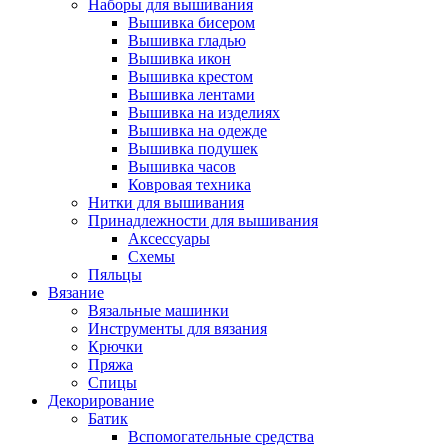
Наборы для вышивания
Вышивка бисером
Вышивка гладью
Вышивка икон
Вышивка крестом
Вышивка лентами
Вышивка на изделиях
Вышивка на одежде
Вышивка подушек
Вышивка часов
Ковровая техника
Нитки для вышивания
Принадлежности для вышивания
Аксессуары
Схемы
Пяльцы
Вязание
Вязальные машинки
Инструменты для вязания
Крючки
Пряжа
Спицы
Декорирование
Батик
Вспомогательные средства