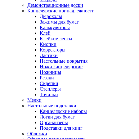
Демонстрационные доски
Канцелярские принадлежности
Дыроколы
Зажимы для бумаг
Калькуляторы
Клей
Клейкие ленты
Кнопки
Корректоры
Ластики
Настольные покрытия
Ножи канцелярские
Ножницы
Резаки
Скрепки
Степлеры
Точилки
Мелки
Настольные подставки
Канцелярские наборы
Лотки для бумаг
Органайзеры
Подставки для книг
Обложки