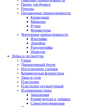
Офисные принадлежности
Папки для бумаги
Пеналы
Письменные принадлежности
Карандаши
Маркеры
Ручки
Фломастеры
Чертежные принадлежности
Изографы
Линейки
Рапидографы
Циркули
Лепка и скульптура
Глина
Декоративный бетон
Изготовление слепков
Керамическая флористика
Лаки и гели
Пластилин
Пластилин скульптурный
Полимерная глина
Запекаемая
Размягчители и добавки
Самоотвердевающая