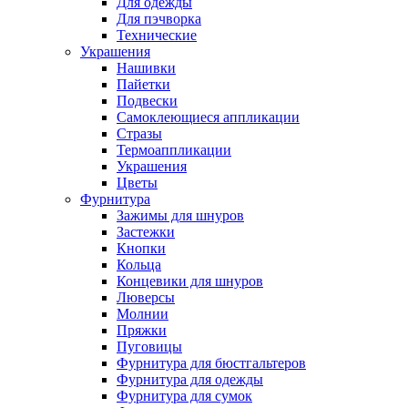
Для одежды
Для пэчворка
Технические
Украшения
Нашивки
Пайетки
Подвески
Самоклеющиеся аппликации
Стразы
Термоаппликации
Украшения
Цветы
Фурнитура
Зажимы для шнуров
Застежки
Кнопки
Кольца
Концевики для шнуров
Люверсы
Молнии
Пряжки
Пуговицы
Фурнитура для бюстгальтеров
Фурнитура для одежды
Фурнитура для сумок