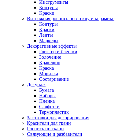
Инструменты
Контуры
Краски
Витражная роспись по стеклу и керамике
Контуры
Краски
Ленты
Маркеры
Декоративные эффекты
Глиттер и блестки
Золочение
Кракелюр
Краска
Морилка
Состаривание
Декупаж
Бумага
Наборы
Пленка
Салфетки
Термопластик
Заготовки для декорирования
Красители для ткани
Роспись по ткани
Связующие и разбавители