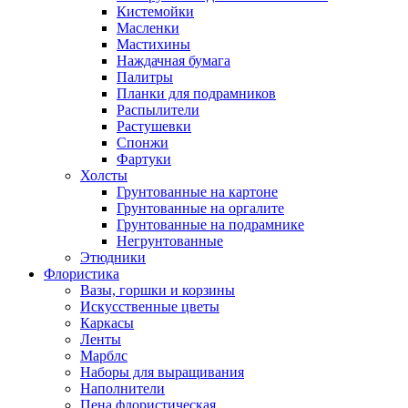
Кистемойки
Масленки
Мастихины
Наждачная бумага
Палитры
Планки для подрамников
Распылители
Растушевки
Спонжи
Фартуки
Холсты
Грунтованные на картоне
Грунтованные на оргалите
Грунтованные на подрамнике
Негрунтованные
Этюдники
Флористика
Вазы, горшки и корзины
Искусственные цветы
Каркасы
Ленты
Марблс
Наборы для выращивания
Наполнители
Пена флористическая