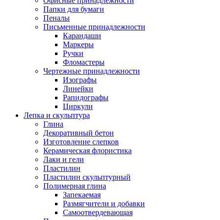
Офисные принадлежности
Папки для бумаги
Пеналы
Письменные принадлежности
Карандаши
Маркеры
Ручки
Фломастеры
Чертежные принадлежности
Изографы
Линейки
Рапидографы
Циркули
Лепка и скульптура
Глина
Декоративный бетон
Изготовление слепков
Керамическая флористика
Лаки и гели
Пластилин
Пластилин скульптурный
Полимерная глина
Запекаемая
Размягчители и добавки
Самоотвердевающая