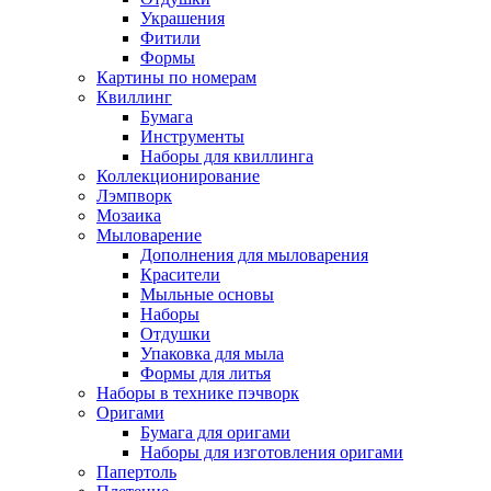
Украшения
Фитили
Формы
Картины по номерам
Квиллинг
Бумага
Инструменты
Наборы для квиллинга
Коллекционирование
Лэмпворк
Мозаика
Мыловарение
Дополнения для мыловарения
Красители
Мыльные основы
Наборы
Отдушки
Упаковка для мыла
Формы для литья
Наборы в технике пэчворк
Оригами
Бумага для оригами
Наборы для изготовления оригами
Папертоль