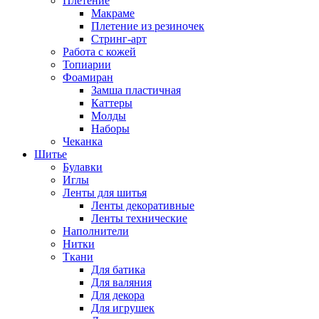
Плетение
Макраме
Плетение из резиночек
Стринг-арт
Работа с кожей
Топиарии
Фоамиран
Замша пластичная
Каттеры
Молды
Наборы
Чеканка
Шитье
Булавки
Иглы
Ленты для шитья
Ленты декоративные
Ленты технические
Наполнители
Нитки
Ткани
Для батика
Для валяния
Для декора
Для игрушек