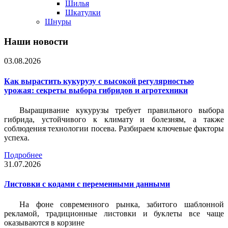
Шилья
Шкатулки
Шнуры
Наши новости
03.08.2026
Как вырастить кукурузу с высокой регулярностью
урожая: секреты выбора гибридов и агротехники
Выращивание кукурузы требует правильного выбора
гибрида, устойчивого к климату и болезням, а также
соблюдения технологии посева. Разбираем ключевые факторы
успеха.
Подробнее
31.07.2026
Листовки c кодами с переменными данными
На фоне современного рынка, забитого шаблонной
рекламой, традиционные листовки и буклеты все чаще
оказываются в корзине