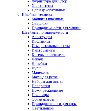
Фурнитура для штор
Хольнитены
Цепи декоративные
Швейная техника
Машины швейные
Оверлоки
Принадлежности для машин
Швейные принадлежности
Аксессуары
Игольницы
Измерительные ленты
Инструменты
Клеевые пистолеты
Лекала
Линейки
Лупы
Манекены
Маты для резки
Наборы для шитья
Наперстки
Ножи раскройные
Ножницы
Органайзеры
Принадлежности для кроя
Светильники