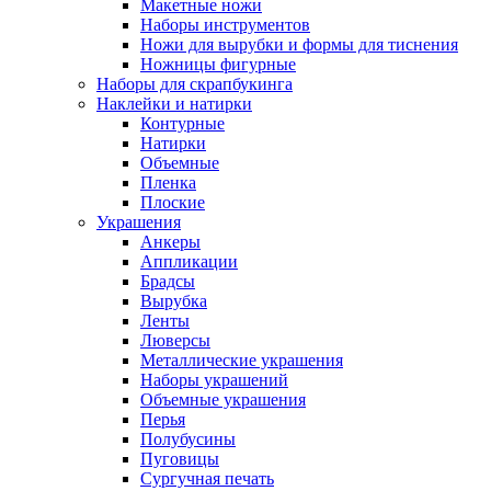
Макетные ножи
Наборы инструментов
Ножи для вырубки и формы для тиснения
Ножницы фигурные
Наборы для скрапбукинга
Наклейки и натирки
Контурные
Натирки
Объемные
Пленка
Плоские
Украшения
Анкеры
Аппликации
Брадсы
Вырубка
Ленты
Люверсы
Металлические украшения
Наборы украшений
Объемные украшения
Перья
Полубусины
Пуговицы
Сургучная печать