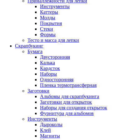
Принадлежности для лепки
Инструменты
Каттеры
Молды
Покрытия
Стеки
Формы
Тесто и масса для лепки
Скрапбукинг
Бумага
Двусторонняя
Калька
Кардсток
Наборы
Односторонняя
Пленка термотрансферная
Заготовки
Альбомы для скрапбукинга
Заготовки для открыток
Наборы для создания открыток
Фурнитура для альбомов
Инструменты
Дыроколы
Клей
Магниты