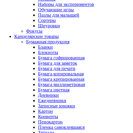
Наборы для экспериментов
Обучающие игры
Пазлы для малышей
Сортеры
Шнуровки
Фокусы
Канцелярские товары
Бумажная продукция
Бланки
Блокноты
Бумага гофрированная
Бумага для заметок
Бумага для печати
Бумага копировальная
Бумага крепированная
Бумага миллиметровая
Бумага цветная
Дневники
Ежедневники
Записные книжки
Картон
Конверты
Пенокартон
Пленка самоклеящаяся
Тетради