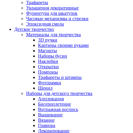
Трафареты
Украшения декоративные
Фурнитура для шкатулок
Часовые механизмы и стрелки
Эпоксидная смола
Детское творчество
Материалы для творчества
3D ручки
Картины своими руками
Магниты
Наборы бусин
Наклейки
Открытки
Помпоны
Трафареты и штампы
Фоторамки
Шенил
Наборы для детского творчества
Аппликация
Бисероплетение
Витражная роспись
Вышивание
Вязание
Гравюра
Декорирование