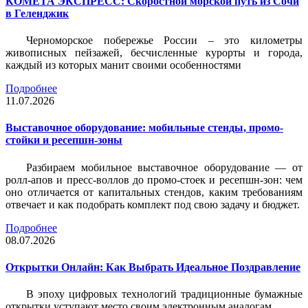
КОМЕТА ЭКСПРЕСС: Скоростной морской путь из Сочи
в Геленджик
Черноморское побережье России – это километры
живописных пейзажей, бесчисленные курорты и города,
каждый из которых манит своими особенностями
Подробнее
11.07.2026
Выставочное оборудование: мобильные стенды, промо-
стойки и ресепшн-зоны
Разбираем мобильное выставочное оборудование — от
ролл-апов и пресс-воллов до промо-стоек и ресепшн-зон: чем
оно отличается от капитальных стендов, каким требованиям
отвечает и как подобрать комплект под свою задачу и бюджет.
Подробнее
08.07.2026
Открытки Онлайн: Как Выбрать Идеальное Поздравление
В эпоху цифровых технологий традиционные бумажные
открытки уступают место своим электронным аналогам