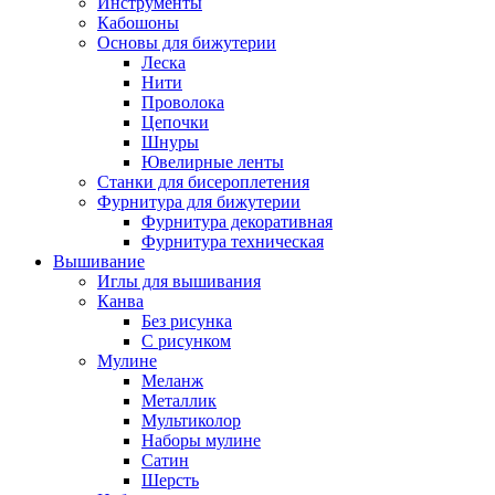
Инструменты
Кабошоны
Основы для бижутерии
Леска
Нити
Проволока
Цепочки
Шнуры
Ювелирные ленты
Станки для бисероплетения
Фурнитура для бижутерии
Фурнитура декоративная
Фурнитура техническая
Вышивание
Иглы для вышивания
Канва
Без рисунка
С рисунком
Мулине
Меланж
Металлик
Мультиколор
Наборы мулине
Сатин
Шерсть