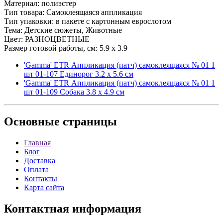
Материал: полиэстер
Тип товара: Самоклеящаяся аппликация
Тип упаковки: в пакете с картонным еврослотом
Тема: Детские сюжеты, Животные
Цвет: РАЗНОЦВЕТНЫЕ
Размер готовой работы, см: 5.9 x 3.9
'Gamma' ETR Аппликация (патч) самоклеящаяся № 01 1
шт 01-107 Единорог 3.2 х 5.6 см
'Gamma' ETR Аппликация (патч) самоклеящаяся № 01 1
шт 01-109 Собака 3.8 х 4.9 см
Основные
страницы
Главная
Блог
Доставка
Оплата
Контакты
Карта сайта
Контактная
информация