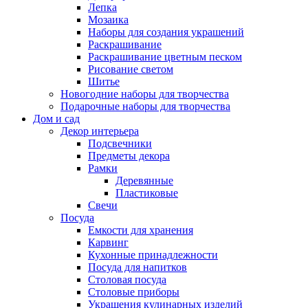
Лепка
Мозаика
Наборы для создания украшений
Раскрашивание
Раскрашивание цветным песком
Рисование светом
Шитье
Новогодние наборы для творчества
Подарочные наборы для творчества
Дом и сад
Декор интерьера
Подсвечники
Предметы декора
Рамки
Деревянные
Пластиковые
Свечи
Посуда
Емкости для хранения
Карвинг
Кухонные принадлежности
Посуда для напитков
Столовая посуда
Столовые приборы
Украшения кулинарных изделий