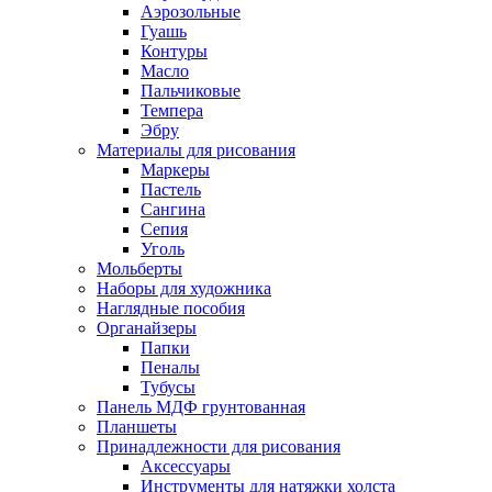
Аэрозольные
Гуашь
Контуры
Масло
Пальчиковые
Темпера
Эбру
Материалы для рисования
Маркеры
Пастель
Сангина
Сепия
Уголь
Мольберты
Наборы для художника
Наглядные пособия
Органайзеры
Папки
Пеналы
Тубусы
Панель МДФ грунтованная
Планшеты
Принадлежности для рисования
Аксессуары
Инструменты для натяжки холста