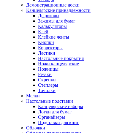
Демонстрационные доски
Канцелярские принадлежности
Дыроколы
Зажимы для бумаг
Калькуляторы
Клей
Клейкие ленты
Кнопки
Корректоры
Ластики
Настольные покрытия
Ножи канцелярские
Ножницы
Резаки
Скрепки
Степлеры
Точилки
Мелки
Настольные подставки
Канцелярские наборы
Лотки для бумаг
Органайзеры
Подставки для книг
Обложки