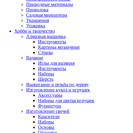
Природные материалы
Проволока
Садовая миниатюра
Украшения
Упаковка
Хобби и творчество
Алмазная вышивка
Инструменты
Картины мозаичные
Стразы
Валяние
Иглы для валяния
Инструменты
Наборы
Шерсть
Выжигание и резьба по дереву
Изготовление кукол и игрушек
Аксессуары
Наборы для шитья игрушек
Фурнитура
Изготовление свечей
Красители
Наборы
Основы
Отдушки