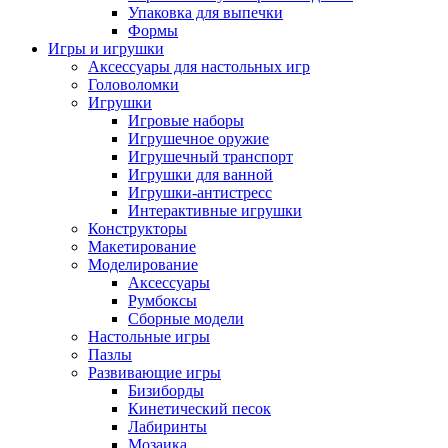
Упаковка для выпечки
Формы
Игры и игрушки
Аксессуары для настольных игр
Головоломки
Игрушки
Игровые наборы
Игрушечное оружие
Игрушечный транспорт
Игрушки для ванной
Игрушки-антистресс
Интерактивные игрушки
Конструкторы
Макетирование
Моделирование
Аксессуары
Румбоксы
Сборные модели
Настольные игры
Пазлы
Развивающие игры
Бизиборды
Кинетический песок
Лабиринты
Мозаика