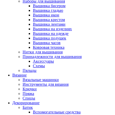
Наборы для вышивания
Вышивка бисером
Вышивка гладью
Вышивка икон
Вышивка крестом
Вышивка лентами
Вышивка на изделиях
Вышивка на одежде
Вышивка подушек
Вышивка часов
Ковровая техника
Нитки для вышивания
Принадлежности для вышивания
Аксессуары
Схемы
Пяльцы
Вязание
Вязальные машинки
Инструменты для вязания
Крючки
Пряжа
Спицы
Декорирование
Батик
Вспомогательные средства