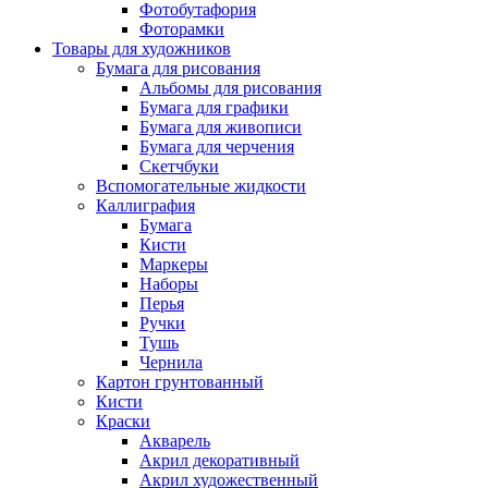
Фотобутафория
Фоторамки
Товары для художников
Бумага для рисования
Альбомы для рисования
Бумага для графики
Бумага для живописи
Бумага для черчения
Скетчбуки
Вспомогательные жидкости
Каллиграфия
Бумага
Кисти
Маркеры
Наборы
Перья
Ручки
Тушь
Чернила
Картон грунтованный
Кисти
Краски
Акварель
Акрил декоративный
Акрил художественный