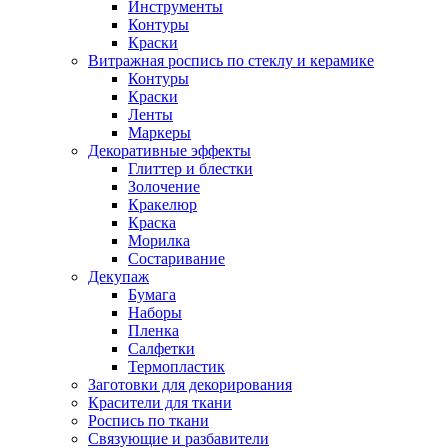
Инструменты
Контуры
Краски
Витражная роспись по стеклу и керамике
Контуры
Краски
Ленты
Маркеры
Декоративные эффекты
Глиттер и блестки
Золочение
Кракелюр
Краска
Морилка
Состаривание
Декупаж
Бумага
Наборы
Пленка
Салфетки
Термопластик
Заготовки для декорирования
Красители для ткани
Роспись по ткани
Связующие и разбавители