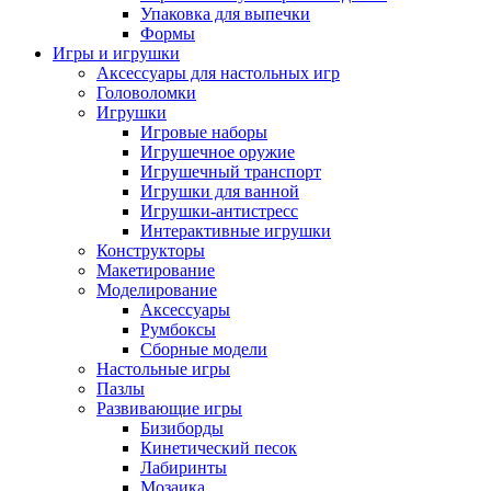
Упаковка для выпечки
Формы
Игры и игрушки
Аксессуары для настольных игр
Головоломки
Игрушки
Игровые наборы
Игрушечное оружие
Игрушечный транспорт
Игрушки для ванной
Игрушки-антистресс
Интерактивные игрушки
Конструкторы
Макетирование
Моделирование
Аксессуары
Румбоксы
Сборные модели
Настольные игры
Пазлы
Развивающие игры
Бизиборды
Кинетический песок
Лабиринты
Мозаика