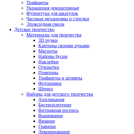
Трафареты
Украшения декоративные
Фурнитура для шкатулок
Часовые механизмы и стрелки
Эпоксидная смола
Детское творчество
Материалы для творчества
3D ручки
Картины своими руками
Магниты
Наборы бусин
Наклейки
Открытки
Помпоны
Трафареты и штампы
Фоторамки
Шенил
Наборы для детского творчества
Аппликация
Бисероплетение
Витражная роспись
Вышивание
Вязание
Гравюра
Декорирование