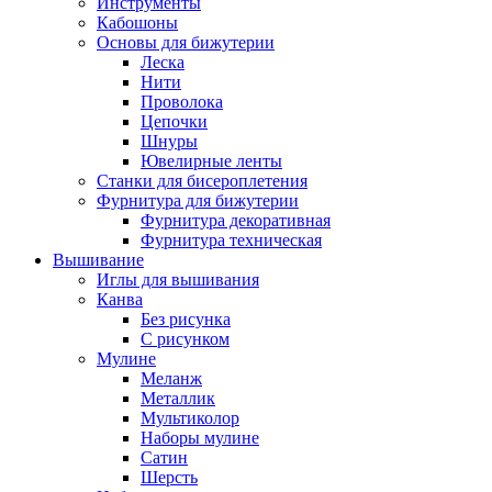
Инструменты
Кабошоны
Основы для бижутерии
Леска
Нити
Проволока
Цепочки
Шнуры
Ювелирные ленты
Станки для бисероплетения
Фурнитура для бижутерии
Фурнитура декоративная
Фурнитура техническая
Вышивание
Иглы для вышивания
Канва
Без рисунка
С рисунком
Мулине
Меланж
Металлик
Мультиколор
Наборы мулине
Сатин
Шерсть