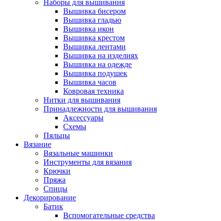
Наборы для вышивания
Вышивка бисером
Вышивка гладью
Вышивка икон
Вышивка крестом
Вышивка лентами
Вышивка на изделиях
Вышивка на одежде
Вышивка подушек
Вышивка часов
Ковровая техника
Нитки для вышивания
Принадлежности для вышивания
Аксессуары
Схемы
Пяльцы
Вязание
Вязальные машинки
Инструменты для вязания
Крючки
Пряжа
Спицы
Декорирование
Батик
Вспомогательные средства