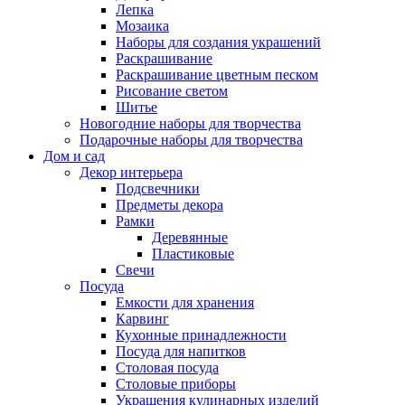
Лепка
Мозаика
Наборы для создания украшений
Раскрашивание
Раскрашивание цветным песком
Рисование светом
Шитье
Новогодние наборы для творчества
Подарочные наборы для творчества
Дом и сад
Декор интерьера
Подсвечники
Предметы декора
Рамки
Деревянные
Пластиковые
Свечи
Посуда
Емкости для хранения
Карвинг
Кухонные принадлежности
Посуда для напитков
Столовая посуда
Столовые приборы
Украшения кулинарных изделий