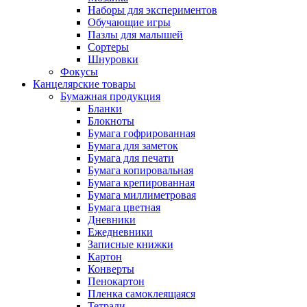
Наборы для экспериментов
Обучающие игры
Пазлы для малышей
Сортеры
Шнуровки
Фокусы
Канцелярские товары
Бумажная продукция
Бланки
Блокноты
Бумага гофрированная
Бумага для заметок
Бумага для печати
Бумага копировальная
Бумага крепированная
Бумага миллиметровая
Бумага цветная
Дневники
Ежедневники
Записные книжки
Картон
Конверты
Пенокартон
Пленка самоклеящаяся
Тетради